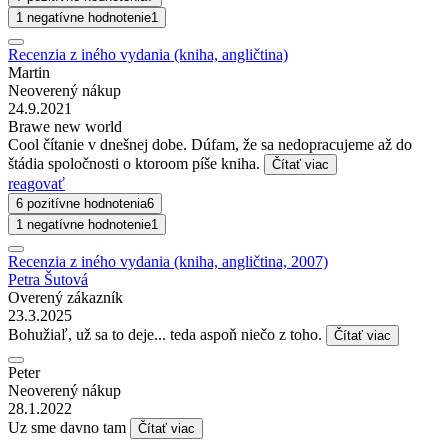
1 negatívne hodnotenie
1
Recenzia z iného vydania (kniha, angličtina)
Martin
Neoverený nákup
24.9.2021
Brawe new world
Cool čítanie v dnešnej dobe. Dúfam, že sa nedopracujeme až do
štádia spoločnosti o ktoroom píše kniha.
Čítať viac
reagovať
6 pozitívne hodnotenia
6
1 negatívne hodnotenie
1
Recenzia z iného vydania (kniha, angličtina, 2007)
Petra Šutová
Overený zákazník
23.3.2025
Bohužiaľ, už sa to deje... teda aspoň niečo z toho.
Čítať viac
Peter
Neoverený nákup
28.1.2022
Uz sme davno tam
Čítať viac