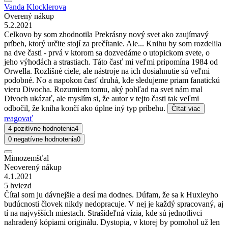
Vanda Klocklerova
Overený nákup
5.2.2021
Celkovo by som zhodnotila Prekrásny nový svet ako zaujímavý
príbeh, ktorý určite stojí za prečítanie. Ale... Knihu by som rozdelila
na dve časti - prvá v ktorom sa dozvedáme o utopickom svete, o
jeho výhodách a strastiach. Táto časť mi veľmi pripomína 1984 od
Orwella. Rozlišné ciele, ale nástroje na ich dosiahnutie sú veľmi
podobné. No a napokon časť druhá, kde sledujeme priam fanatickú
vieru Divocha. Rozumiem tomu, aký pohľad na svet nám mal
Divoch ukázať, ale myslím si, že autor v tejto časti tak veľmi
odbočil, že kniha končí ako úplne iný typ príbehu.
Čítať viac
reagovať
4 pozitívne hodnotenia
4
0 negatívne hodnotenia
0
Mimozemšťal
Neoverený nákup
4.1.2021
5 hviezd
Čítal som ju dávnejšie a desí ma dodnes. Dúfam, že sa k Huxleyho
budúcnosti človek nikdy nedopracuje. V nej je každý spracovaný, aj
tí na najvyšších miestach. Strašideľná vízia, kde sú jednotlivci
nahradený kópiami originálu. Dystopia, v ktorej by pomohol už len