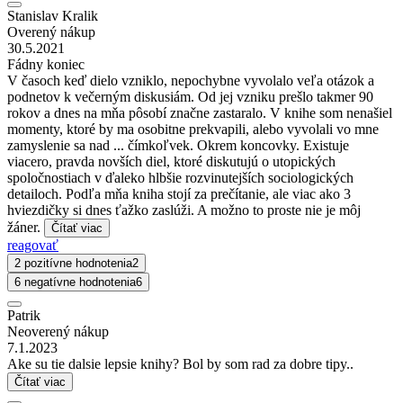
Stanislav Kralik
Overený nákup
30.5.2021
Fádny koniec
V časoch keď dielo vzniklo, nepochybne vyvolalo veľa otázok a
podnetov k večerným diskusiám. Od jej vzniku prešlo takmer 90
rokov a dnes na mňa pôsobí značne zastaralo. V knihe som nenašiel
momenty, ktoré by ma osobitne prekvapili, alebo vyvolali vo mne
zamyslenie sa nad ... čímkoľvek. Okrem koncovky. Existuje
viacero, pravda novších diel, ktoré diskutujú o utopických
spoločnostiach v ďaleko hlbšie rozvinutejších sociologických
detailoch. Podľa mňa kniha stojí za prečítanie, ale viac ako 3
hviezdičky si dnes ťažko zaslúži. A možno to proste nie je môj
žáner.
Čítať viac
reagovať
2 pozitívne hodnotenia
2
6 negatívne hodnotenia
6
Patrik
Neoverený nákup
7.1.2023
Ake su tie dalsie lepsie knihy? Bol by som rad za dobre tipy..
Čítať viac