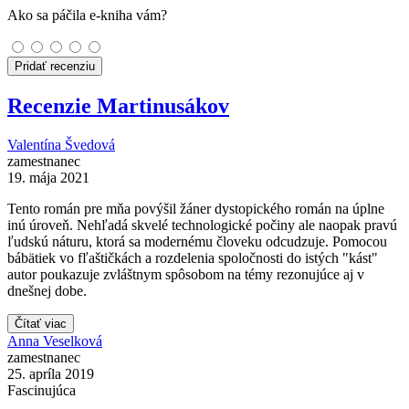
Ako sa páčila e-kniha vám?
Pridať recenziu
Recenzie Martinusákov
Valentína Švedová
zamestnanec
19. mája 2021
Tento román pre mňa povýšil žáner dystopického román na úplne
inú úroveň. Nehľadá skvelé technologické počiny ale naopak pravú
ľudskú náturu, ktorá sa modernému človeku odcudzuje. Pomocou
bábätiek vo fľaštičkách a rozdelenia spoločnosti do istých "kást"
autor poukazuje zvláštnym spôsobom na témy rezonujúce aj v
dnešnej dobe.
Čítať viac
Anna Veselková
zamestnanec
25. apríla 2019
Fascinujúca