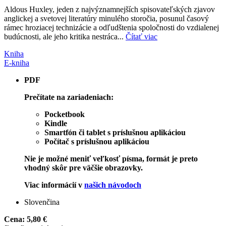
Aldous Huxley, jeden z najvýznamnejších spisovateľských zjavov
anglickej a svetovej literatúry minulého storočia, posunul časový
rámec hroziacej technizácie a odľudštenia spoločnosti do vzdialenej
budúcnosti, ale jeho kritika nestráca...
Čítať viac
Kniha
E-kniha
PDF
Prečítate na zariadeniach:
Pocketbook
Kindle
Smartfón či tablet s príslušnou aplikáciou
Počítač s príslušnou aplikáciou
Nie je možné meniť veľkosť písma, formát je preto
vhodný skôr pre väčšie obrazovky.
Viac informácií v
našich návodoch
Slovenčina
Cena:
5,80 €