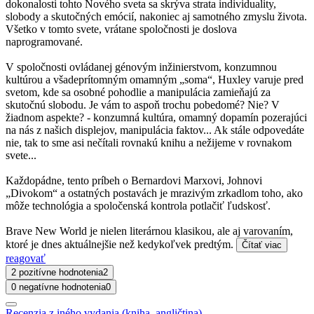
dokonalosti tohto Nového sveta sa skrýva strata individuality,
slobody a skutočných emócií, nakoniec aj samotného zmyslu života.
Všetko v tomto svete, vrátane spoločnosti je doslova
naprogramované.
V spoločnosti ovládanej génovým inžinierstvom, konzumnou
kultúrou a všadeprítomným omamným „soma“, Huxley varuje pred
svetom, kde sa osobné pohodlie a manipulácia zamieňajú za
skutočnú slobodu. Je vám to aspoň trochu pobedomé? Nie? V
žiadnom aspekte? - konzumná kultúra, omamný dopamín pozerajúci
na nás z našich displejov, manipulácia faktov... Ak stále odpovedáte
nie, tak to sme asi nečítali rovnakú knihu a nežijeme v rovnakom
svete...
Každopádne, tento príbeh o Bernardovi Marxovi, Johnovi
„Divokom“ a ostatných postavách je mrazivým zrkadlom toho, ako
môže technológia a spoločenská kontrola potlačiť ľudskosť.
Brave New World je nielen literárnou klasikou, ale aj varovaním,
ktoré je dnes aktuálnejšie než kedykoľvek predtým.
Čítať viac
reagovať
2 pozitívne hodnotenia
2
0 negatívne hodnotenia
0
Recenzia z iného vydania (kniha, angličtina)