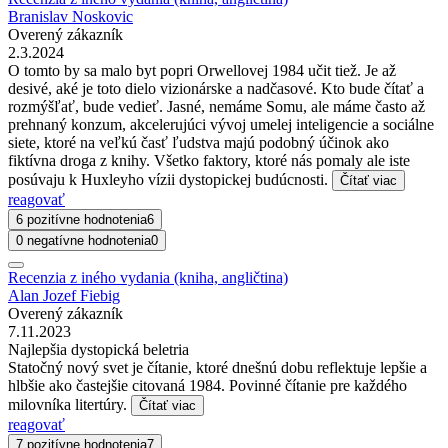
Branislav Noskovic
Overený zákazník
2.3.2024
O tomto by sa malo byt popri Orwellovej 1984 učit tiež. Je až
desivé, aké je toto dielo vizionárske a nadčasové. Kto bude čítať a
rozmýšľať, bude vedieť. Jasné, nemáme Somu, ale máme často až
prehnaný konzum, akcelerujúci vývoj umelej inteligencie a sociálne
siete, ktoré na veľkú časť ľudstva majú podobný účinok ako
fiktívna droga z knihy. Všetko faktory, ktoré nás pomaly ale iste
posúvaju k Huxleyho vízii dystopickej budúcnosti.
Čítať viac
reagovať
6 pozitívne hodnotenia
6
0 negatívne hodnotenia
0
Recenzia z iného vydania (kniha, angličtina)
Alan Jozef Fiebig
Overený zákazník
7.11.2023
Najlepšia dystopická beletria
Statočný nový svet je čítanie, ktoré dnešnú dobu reflektuje lepšie a
hlbšie ako častejšie citovaná 1984. Povinné čítanie pre každého
milovníka litertúry.
Čítať viac
reagovať
7 pozitívne hodnotenia
7