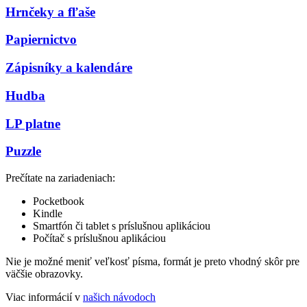
Hrnčeky a fľaše
Papiernictvo
Zápisníky a kalendáre
Hudba
LP platne
Puzzle
Prečítate na zariadeniach:
Pocketbook
Kindle
Smartfón či tablet s príslušnou aplikáciou
Počítač s príslušnou aplikáciou
Nie je možné meniť veľkosť písma, formát je preto vhodný skôr pre
väčšie obrazovky.
Viac informácií v
našich návodoch