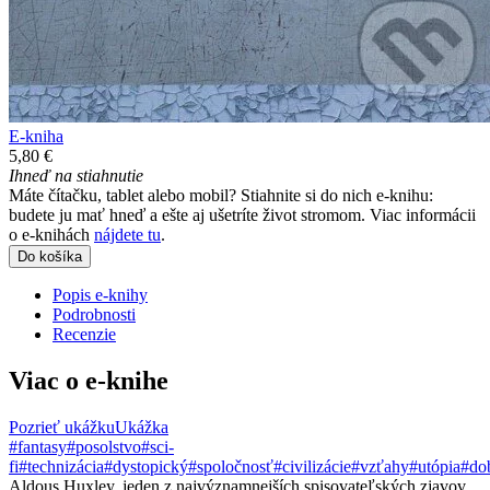
E-kniha
5,80 €
Ihneď na stiahnutie
Máte čítačku, tablet alebo mobil? Stiahnite si do nich e-knihu:
budete ju mať hneď a ešte aj ušetríte život stromom. Viac informácii
o e-knihách
nájdete tu
.
Do košíka
Popis e-knihy
Podrobnosti
Recenzie
Viac o e-knihe
Pozrieť ukážku
Ukážka
#fantasy
#posolstvo
#sci-
fi
#technizácia
#dystopický
#spoločnosť
#civilizácie
#vzťahy
#utópia
#do
Aldous Huxley, jeden z najvýznamnejších spisovateľských zjavov