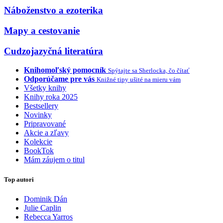
Náboženstvo a ezoterika
Mapy a cestovanie
Cudzojazyčná literatúra
Knihomoľský pomocník
Spýtajte sa Sherlocka, čo čítať
Odporúčame pre vás
Knižné tipy ušité na mieru vám
Všetky knihy
Knihy roka 2025
Bestsellery
Novinky
Pripravované
Akcie a zľavy
Kolekcie
BookTok
Mám záujem o titul
Top autori
Dominik Dán
Julie Caplin
Rebecca Yarros