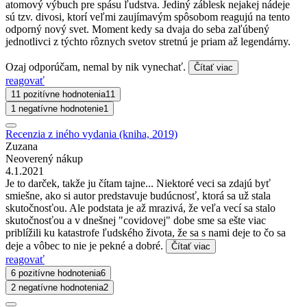
atomový výbuch pre spásu ľudstva. Jediný záblesk nejakej nádeje
sú tzv. divosi, ktorí veľmi zaujímavým spôsobom reagujú na tento
odporný nový svet. Moment kedy sa dvaja do seba zaľúbený
jednotlivci z týchto rôznych svetov stretnú je priam až legendárny.
Ozaj odporúčam, nemal by nik vynechať.
Čítať viac
reagovať
11 pozitívne hodnotenia
11
1 negatívne hodnotenie
1
Recenzia z iného vydania (kniha, 2019)
Zuzana
Neoverený nákup
4.1.2021
Je to darček, takže ju čítam tajne... Niektoré veci sa zdajú byť
smiešne, ako si autor predstavuje budúcnosť, ktorá sa už stala
skutočnosťou. Ale podstata je až mrazivá, že veľa vecí sa stalo
skutočnosťou a v dnešnej "covidovej" dobe sme sa ešte viac
priblížili ku katastrofe ľudského života, že sa s nami deje to čo sa
deje a vôbec to nie je pekné a dobré.
Čítať viac
reagovať
6 pozitívne hodnotenia
6
2 negatívne hodnotenia
2