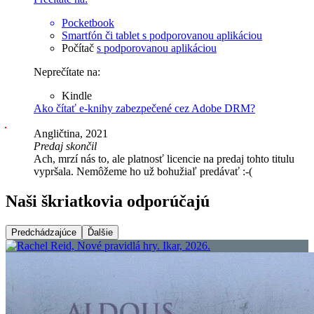
Pocketbook
Smartfón či tablet
s podporovanou aplikáciou
Počítač
s podporovanou aplikáciou
Neprečítate na:
Kindle
Ako čítať e-knihy zabezpečené cez Adobe DRM?
Angličtina, 2021
Predaj skončil
Ach, mrzí nás to, ale platnosť licencie na predaj tohto titulu
vypršala. Nemôžeme ho už bohužiaľ predávať :-(
Naši škriatkovia odporúčajú
Predchádzajúce
Ďalšie