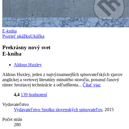
E-kniha
Pozrieť ukážku
Ukážka
Prekrásny nový svet
E-kniha
Aldous Huxley
Aldous Huxley, jeden z najvýznamnejších spisovateľských zjavov
anglickej a svetovej literatúry minulého storočia, posunul časový
rámec hroziacej technizácie a odľudštenia...
Čítať viac
4,4
139 hodnotení
Vydavateľstvo
Vydavateľstvo Spolku slovenských spisovateľov
, 2015
Počet strán
280