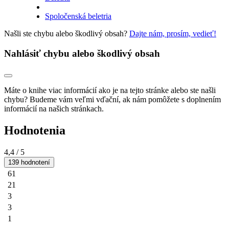
Spoločenská beletria
Našli ste chybu alebo škodlivý obsah?
Dajte nám, prosím, vedieť!
Nahlásiť chybu alebo škodlivý obsah
Máte o knihe viac informácií ako je na tejto stránke alebo ste našli
chybu? Budeme vám veľmi vďační, ak nám pomôžete s doplnením
informácií na našich stránkach.
Hodnotenia
4,4
/ 5
139 hodnotení
61
21
3
3
1