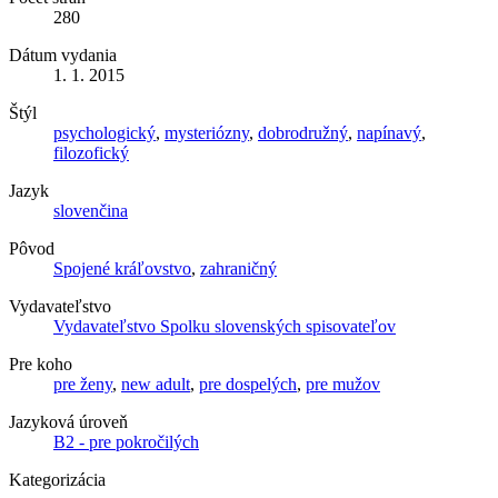
280
Dátum vydania
1. 1. 2015
Štýl
psychologický
,
mysteriózny
,
dobrodružný
,
napínavý
,
filozofický
Jazyk
slovenčina
Pôvod
Spojené kráľovstvo
,
zahraničný
Vydavateľstvo
Vydavateľstvo Spolku slovenských spisovateľov
Pre koho
pre ženy
,
new adult
,
pre dospelých
,
pre mužov
Jazyková úroveň
B2 - pre pokročilých
Kategorizácia