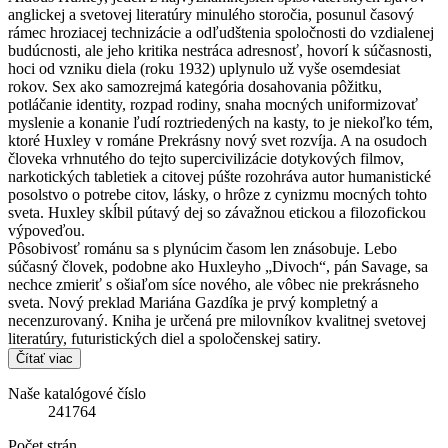
anglickej a svetovej literatúry minulého storočia, posunul časový
rámec hroziacej technizácie a odľudštenia spoločnosti do vzdialenej
budúcnosti, ale jeho kritika nestráca adresnosť, hovorí k súčasnosti,
hoci od vzniku diela (roku 1932) uplynulo už vyše osemdesiat
rokov. Sex ako samozrejmá kategória dosahovania pôžitku,
potláčanie identity, rozpad rodiny, snaha mocných uniformizovať
myslenie a konanie ľudí roztriedených na kasty, to je niekoľko tém,
ktoré Huxley v románe Prekrásny nový svet rozvíja. A na osudoch
človeka vrhnutého do tejto supercivilizácie dotykových filmov,
narkotických tabletiek a citovej púšte rozohráva autor humanistické
posolstvo o potrebe citov, lásky, o hrôze z cynizmu mocných tohto
sveta. Huxley skĺbil pútavý dej so závažnou etickou a filozofickou
výpoveďou.
Pôsobivosť románu sa s plynúcim časom len znásobuje. Lebo
súčasný človek, podobne ako Huxleyho „Divoch“, pán Savage, sa
nechce zmieriť s ošiaľom síce nového, ale vôbec nie prekrásneho
sveta. Nový preklad Mariána Gazdíka je prvý kompletný a
necenzurovaný. Kniha je určená pre milovníkov kvalitnej svetovej
literatúry, futuristických diel a spoločenskej satiry.
Čítať viac
Naše katalógové číslo
241764
Počet strán