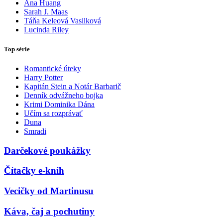
Ana Huang
Sarah J. Maas
Táňa Keleová Vasilková
Lucinda Riley
Top série
Romantické úteky
Harry Potter
Kapitán Stein a Notár Barbarič
Denník odvážneho bojka
Krimi Dominika Dána
Učím sa rozprávať
Duna
Smradi
Darčekové poukážky
Čítačky e-kníh
Vecičky od Martinusu
Káva, čaj a pochutiny