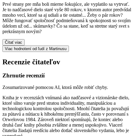
Prvé strany pre mňa boli mierne šokujúce, ale vyplatilo sa vytrvať.
Je to nadčasové dielo staré vyše 80 rokov, v ktorom autor predvídal
mnoho vecí, ktoré sa aj udiali a tie ostatné... Žeby o pár rokov?
Môže fungovať spoločnosť podmieňovaná k spokojnosti so svojím
údelom už od... skúmavky? Čo sa stane, keď sa stretne starý svet s
prekrásnym novým?
Čítať viac
Viac hodnotení od ľudí z Martinusu
Recenzie čitateľov
Zhrnutie recenzií
Zosumarizované pomocou AI, ktorá môže robiť chyby.
Kniha je v recenziách vnímaná ako nadčasové a vizionárske dielo,
ktoré silno varuje pred stratou individuality, manipuláciou a
technologickou kontrolou spoločnosti. Mnohí čitatelia ju považujú
za pútavú a nútiacu k hlbokému premýšľaniu, často v porovnaní s
Orwelovou 1984. Zároveň niektorí spomínajú, že koniec alebo
druhá časť knihy pôsobia zvláštne a menej uspokojivo. Viacerí
čitatelia žiadajú reedíciu alebo dotlač slovenského vydania, lebo je
vypredané.