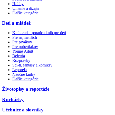
Hobby
Umenie a dizajn
Ďalšie kategórie
Deti a mládež
Knihorad – poradca kníh pre deti
Pre najmenších
Pre prvákov
Pre pubertiakov
Young Adult
Beletria
Rozprávky
Sci-fi, fantasy a komiksy
Leporelá
Náučné knihy
Ďalšie kategórie
Životopisy a reportáže
Kuchárky
Učebnice a slovníky