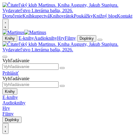
Doručenie
Kníhkupectvá
Knihovrátok
Poukážky
Knižný blog
Kontakt
E-knihy
Audioknihy
Hry
Filmy
Knihy
Doplnky
Vyhľadávanie
Prihlásiť
Vyhľadávanie
Knihy
E-knihy
Audioknihy
Hry
Filmy
Doplnky