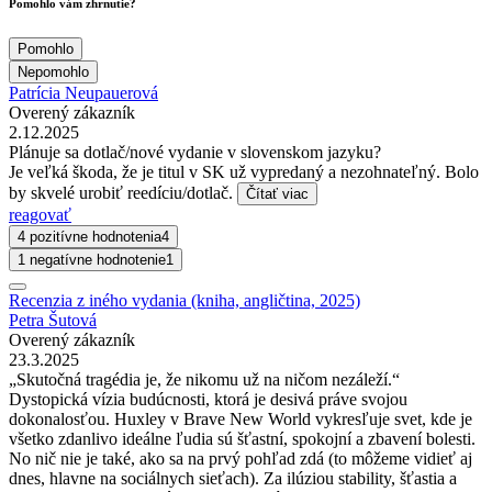
Pomohlo vám zhrnutie?
Pomohlo
Nepomohlo
Patrícia Neupauerová
Overený zákazník
2.12.2025
Plánuje sa dotlač/nové vydanie v slovenskom jazyku?
Je veľká škoda, že je titul v SK už vypredaný a nezohnateľný. Bolo
by skvelé urobiť reedíciu/dotlač.
Čítať viac
reagovať
4 pozitívne hodnotenia
4
1 negatívne hodnotenie
1
Recenzia z iného vydania (kniha, angličtina, 2025)
Petra Šutová
Overený zákazník
23.3.2025
„Skutočná tragédia je, že nikomu už na ničom nezáleží.“
Dystopická vízia budúcnosti, ktorá je desivá práve svojou
dokonalosťou. Huxley v Brave New World vykresľuje svet, kde je
všetko zdanlivo ideálne ľudia sú šťastní, spokojní a zbavení bolesti.
No nič nie je také, ako sa na prvý pohľad zdá (to môžeme vidieť aj
dnes, hlavne na sociálnych sieťach). Za ilúziou stability, šťastia a