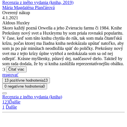
Recenzia z iného vydania (kniha, 2019)
Mária Magdaléna Plančárová
Overený nákup
4.1.2021
Aldous Huxley
Skoro každý pozná Orwella a jeho Zvieraciu farmu či 1984. Knihe
Prekrásny nový svet a Huxleymu by som priala rovnakú popularitu.
V čase, keď som túto knihu chytila do rúk, tak som mala čitateľskú
krízu, počas ktorej ma žiadna kniha nedokázala upútať natoľko, aby
som ju po pár minútach neodložila späť do poličky. Prekrásny nový
svet ma z tejto krízy úplne vytrhol a nedokázala som sa od nej
odlepiť. Krásne myšlienky, pútavý dej, nadčasové dielo. Taktiež by
som rada dodala, že by si kniha zaslúžila reprezentatívnejšiu obálku.
:)
Čítať viac
reagovať
13 pozitívne hodnotenia
13
0 negatívne hodnotenia
0
Recenzia z iného vydania (kniha)
1
2
3
Ďalšie
1
Ďalšie