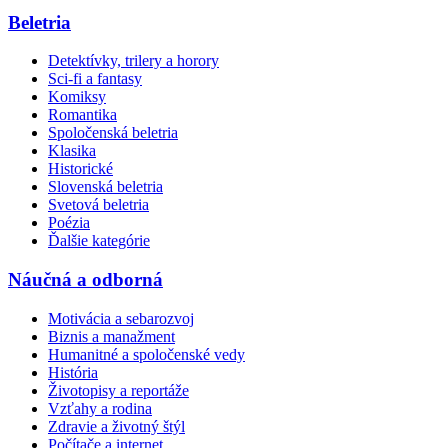
Beletria
Detektívky, trilery a horory
Sci-fi a fantasy
Komiksy
Romantika
Spoločenská beletria
Klasika
Historické
Slovenská beletria
Svetová beletria
Poézia
Ďalšie kategórie
Náučná a odborná
Motivácia a sebarozvoj
Biznis a manažment
Humanitné a spoločenské vedy
História
Životopisy a reportáže
Vzťahy a rodina
Zdravie a životný štýl
Počítače a internet