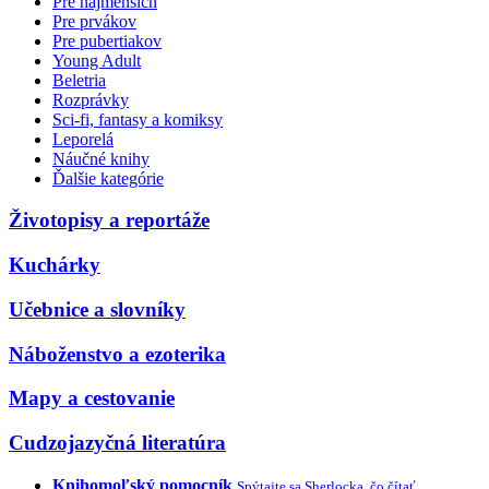
Pre najmenších
Pre prvákov
Pre pubertiakov
Young Adult
Beletria
Rozprávky
Sci-fi, fantasy a komiksy
Leporelá
Náučné knihy
Ďalšie kategórie
Životopisy a reportáže
Kuchárky
Učebnice a slovníky
Náboženstvo a ezoterika
Mapy a cestovanie
Cudzojazyčná literatúra
Knihomoľský pomocník
Spýtajte sa Sherlocka, čo čítať