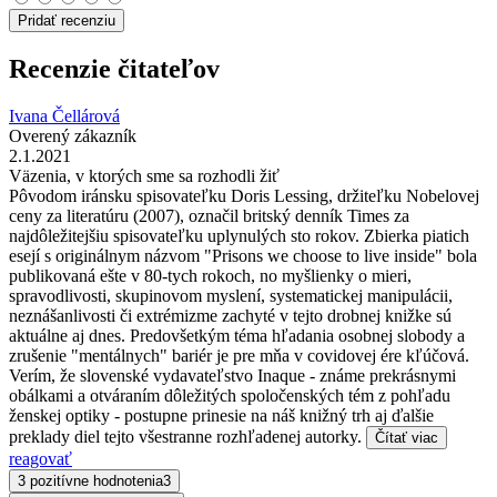
Pridať recenziu
Recenzie čitateľov
Ivana Čellárová
Overený zákazník
2.1.2021
Väzenia, v ktorých sme sa rozhodli žiť
Pôvodom iránsku spisovateľku Doris Lessing, držiteľku Nobelovej
ceny za literatúru (2007), označil britský denník Times za
najdôležitejšiu spisovateľku uplynulých sto rokov. Zbierka piatich
esejí s originálnym názvom "Prisons we choose to live inside" bola
publikovaná ešte v 80-tych rokoch, no myšlienky o mieri,
spravodlivosti, skupinovom myslení, systematickej manipulácii,
neznášanlivosti či extrémizme zachyté v tejto drobnej knižke sú
aktuálne aj dnes. Predovšetkým téma hľadania osobnej slobody a
zrušenie "mentálnych" bariér je pre mňa v covidovej ére kľúčová.
Verím, že slovenské vydavateľstvo Inaque - známe prekrásnymi
obálkami a otváraním dôležitých spoločenských tém z pohľadu
ženskej optiky - postupne prinesie na náš knižný trh aj ďalšie
preklady diel tejto všestranne rozhľadenej autorky.
Čítať viac
reagovať
3 pozitívne hodnotenia
3