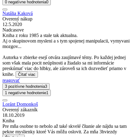
0 negatívne hodnotenia
0
Natália Kaková
Overený nákup
12.5.2020
Nadcasove
Kniha z roku 1985 a stale tak aktualna.
Aj o skupinovom mysleni a s tym spojenej manipulacii, vymyvani
mozgov...
Autorka v zbierke esejí otvára zaujímavé témy. Po každej jednej
som však mala pocit neúplnosti a žiadalo sa mi informácie
preskúmať viac do hlbky, ale zároveň sa ich dozvedieť priamo v
knihe.
Čítať viac
reagovať
3 pozitívne hodnotenia
3
1 negatívne hodnotenie
1
Loránt Domonkoš
Overený zákazník
18.10.2019
Kniha
Pre mňa osobne to nebolo až také skvelé čítanie ale nájdu sa tam
pekne myslienky ktoré Vás môžu oslovit. Za mňa 3hviezdy