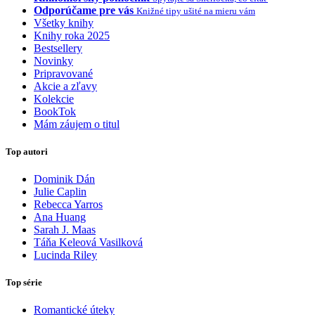
Odporúčame pre vás
Knižné tipy ušité na mieru vám
Všetky knihy
Knihy roka 2025
Bestsellery
Novinky
Pripravované
Akcie a zľavy
Kolekcie
BookTok
Mám záujem o titul
Top autori
Dominik Dán
Julie Caplin
Rebecca Yarros
Ana Huang
Sarah J. Maas
Táňa Keleová Vasilková
Lucinda Riley
Top série
Romantické úteky