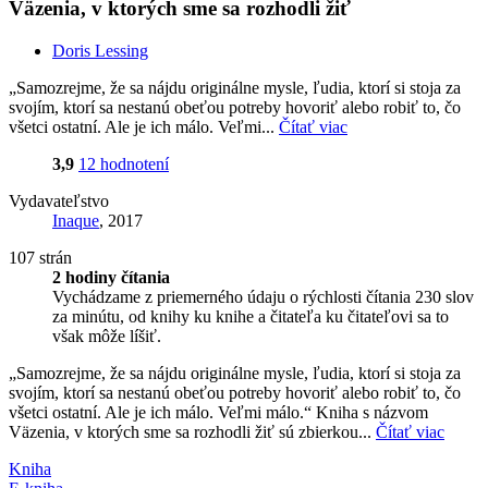
Väzenia, v ktorých sme sa rozhodli žiť
Doris Lessing
„Samozrejme, že sa nájdu originálne mysle, ľudia, ktorí si stoja za
svojím, ktorí sa nestanú obeťou potreby hovoriť alebo robiť to, čo
všetci ostatní. Ale je ich málo. Veľmi...
Čítať viac
3,9
12 hodnotení
Vydavateľstvo
Inaque
, 2017
107 strán
2 hodiny čítania
Vychádzame z priemerného údaju o rýchlosti čítania 230 slov
za minútu, od knihy ku knihe a čitateľa ku čitateľovi sa to
však môže líšiť.
„Samozrejme, že sa nájdu originálne mysle, ľudia, ktorí si stoja za
svojím, ktorí sa nestanú obeťou potreby hovoriť alebo robiť to, čo
všetci ostatní. Ale je ich málo. Veľmi málo.“ Kniha s názvom
Väzenia, v ktorých sme sa rozhodli žiť sú zbierkou...
Čítať viac
Kniha