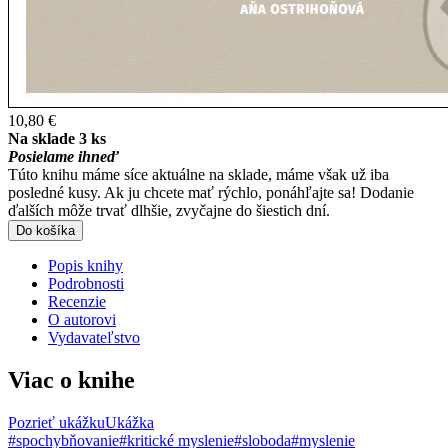
10,80 €
Na sklade 3 ks
Posielame ihneď
Túto knihu máme síce aktuálne na sklade, máme však už iba
posledné kusy. Ak ju chcete mať rýchlo, ponáhľajte sa! Dodanie
ďalších môže trvať dlhšie, zvyčajne do šiestich dní.
Do košíka
Popis knihy
Podrobnosti
Recenzie
O autorovi
Vydavateľstvo
Viac o knihe
Pozrieť ukážku
Ukážka
#spochybňovanie
#kritické myslenie
#sloboda
#myslenie