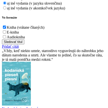
aj iné vydania (v jazyku slovenčina)
aj iné vydania (v akomkoľvek jazyku)
Vo formáte
Kniha (vrátane čítaných)
E-kniha
Audiokniha
Sledovať titul
Pridať citát
Vždy, keď niekto umrie, starostlivo vygravírujú do náhrobku jeho
dátum narodenia a smrti. Ale vlastne to jediné, čo sa skutočne ráta,
je tá malá pomlčka medzi rokmi.