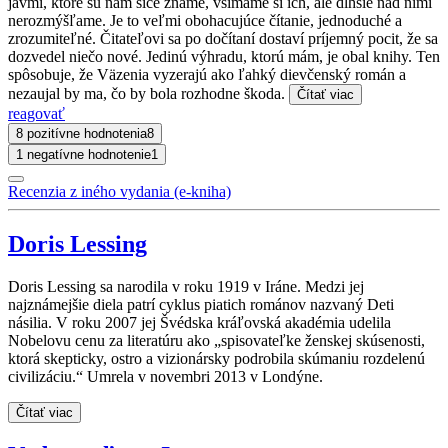
javmi, ktoré sú nám síce známe, všímame si ich, ale dlhšie nad nimi
nerozmýšľame. Je to veľmi obohacujúce čítanie, jednoduché a
zrozumiteľné. Čitateľovi sa po dočítaní dostaví príjemný pocit, že sa
dozvedel niečo nové. Jedinú výhradu, ktorú mám, je obal knihy. Ten
spôsobuje, že Väzenia vyzerajú ako ľahký dievčenský román a
nezaujal by ma, čo by bola rozhodne škoda.
Čítať viac
reagovať
8 pozitívne hodnotenia
8
1 negatívne hodnotenie
1
Recenzia z iného vydania (e-kniha)
Doris Lessing
Doris Lessing sa narodila v roku 1919 v Iráne. Medzi jej
najznámejšie diela patrí cyklus piatich románov nazvaný Deti
násilia. V roku 2007 jej Švédska kráľovská akadémia udelila
Nobelovu cenu za literatúru ako „spisovateľke ženskej skúsenosti,
ktorá skepticky, ostro a vizionársky podrobila skúmaniu rozdelenú
civilizáciu.“ Umrela v novembri 2013 v Londýne.
Čítať viac