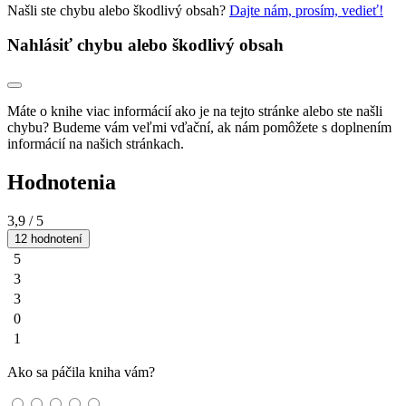
Našli ste chybu alebo škodlivý obsah?
Dajte nám, prosím, vedieť!
Nahlásiť chybu alebo škodlivý obsah
Máte o knihe viac informácií ako je na tejto stránke alebo ste našli
chybu? Budeme vám veľmi vďační, ak nám pomôžete s doplnením
informácií na našich stránkach.
Hodnotenia
3,9
/ 5
12 hodnotení
5
3
3
0
1
Ako sa páčila kniha vám?