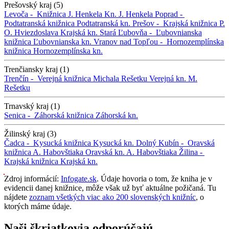
Prešovský kraj (5)
Levoča -
Knižnica J. Henkela
Kn. J. Henkela
Poprad -
Podtatranská knižnica
Podtatranská kn.
Prešov -
Krajská knižnica P.
O. Hviezdoslava
Krajská kn.
Stará Ľubovňa -
Ľubovnianska
knižnica
Ľubovnianska kn.
Vranov nad Topľou -
Hornozemplínska
knižnica
Hornozemplínska kn.
Trenčiansky kraj (1)
Trenčín -
Verejná knižnica Michala Rešetku
Verejná kn. M.
Rešetku
Trnavský kraj (1)
Senica -
Záhorská knižnica
Záhorská kn.
Žilinský kraj (3)
Čadca -
Kysucká knižnica
Kysucká kn.
Dolný Kubín -
Oravská
knižnica A. Habovštiaka
Oravská kn. A. Habovštiaka
Žilina -
Krajská knižnica
Krajská kn.
Zdroj informácií:
Infogate.sk
. Údaje hovoria o tom, že kniha je v
evidencii danej knižnice, môže však už byť aktuálne požičaná. Tu
nájdete
zoznam všetkých viac ako 200 slovenských knižníc
, o
ktorých máme údaje.
Naši škriatkovia odporúčajú