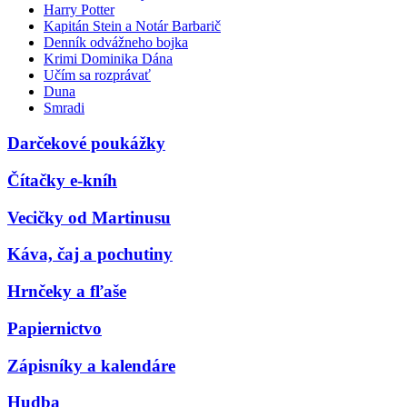
Harry Potter
Kapitán Stein a Notár Barbarič
Denník odvážneho bojka
Krimi Dominika Dána
Učím sa rozprávať
Duna
Smradi
Darčekové poukážky
Čítačky e-kníh
Vecičky od Martinusu
Káva, čaj a pochutiny
Hrnčeky a fľaše
Papiernictvo
Zápisníky a kalendáre
Hudba