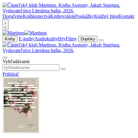
Doručenie
Kníhkupectvá
Knihovrátok
Poukážky
Knižný blog
Kontakt
E-knihy
Audioknihy
Hry
Filmy
Knihy
Doplnky
Vyhľadávanie
Prihlásiť