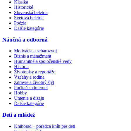
Klasika
Historické
Slovenská beletria
Svetová beletria
Poézia
Ďalšie kategórie
Náučná a odborná
Motivácia a sebarozvoj
Biznis a manažment
Humanitné a spoločenské vedy
História
Životopisy a reportáže
Vzťahy a rodina
Zdravie a životný štýl
Počítače a internet
Hobby
Umenie a dizajn
Ďalšie kategórie
Deti a mládež
Knihorad – poradca kníh pre deti