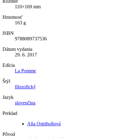
Rozmer
110×169 mm
Hmotnosť
163 g
ISBN
9788089737536
Dátum vydania
29. 6. 2017
Edícia
La Pomme
Štýl
filozofický
Jazyk
slovenčina
Preklad
Aňa Ostrihoňová
Pôvod