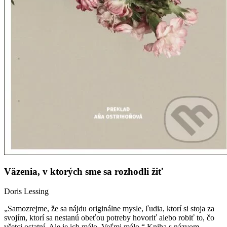
Väzenia, v ktorých sme sa rozhodli žiť
Doris Lessing
„Samozrejme, že sa nájdu originálne mysle, ľudia, ktorí si stoja za
svojím, ktorí sa nestanú obeťou potreby hovoriť alebo robiť to, čo
všetci ostatní. Ale je ich málo. Veľmi málo.“ Kniha s názvom