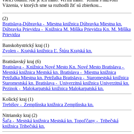
Väzenia, v ktorých sme sa rozhodli žiť sú zbierkou...
(2)
Bratislava-Dúbravka -
Miestna knižnica Dúbravka
Miestna kn.
Dúbravka
Prievidza -
Knižnica M. Mišíka Prievidza
Kn. M. Mišíka
Prievidza
Banskobystrický kraj (1)
Zvolen -
Krajská knižnica Ľ. Štúra
Krajská kn.
Bratislavský kraj (6)
Bratislava -
Knižnica Nové Mesto
Kn. Nové Mesto
Bratislava -
Mestská knižnica
Mestská kn.
Bratislava -
Miestna knižnica
Petržalka
Miestna kn. Petržalka
Bratislava -
Staromestská knižnica
Staromestská kn.
Bratislava -
Univerzitná knižnica
Univerzitná kn.
Pezinok -
Malokarpatská knižnica
Malokarpatská kn.
Košický kraj (1)
Trebišov -
Zemplínska knižnica
Zemplínska kn.
Nitriansky kraj (2)
Šaľa -
Mestská knižnica
Mestská kn.
Topoľčany -
Tribečská
knižnica
Tribečská kn.