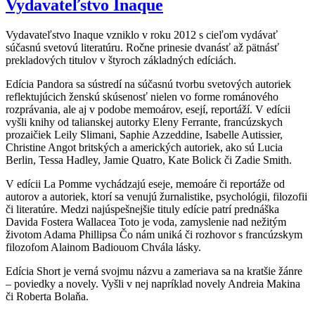
Vydavateľstvo Inaque
Vydavateľstvo Inaque vzniklo v roku 2012 s cieľom vydávať
súčasnú svetovú literatúru. Ročne prinesie dvanásť až pätnásť
prekladových titulov v štyroch základných edíciách.
Edícia Pandora sa sústredí na súčasnú tvorbu svetových autoriek
reflektujúcich ženskú skúsenosť nielen vo forme románového
rozprávania, ale aj v podobe memoárov, esejí, reportáží. V edícii
vyšli knihy od talianskej autorky Eleny Ferrante, francúzskych
prozaičiek Leily Slimani, Saphie Azzeddine, Isabelle Autissier,
Christine Angot britských a amerických autoriek, ako sú Lucia
Berlin, Tessa Hadley, Jamie Quatro, Kate Bolick či Zadie Smith.
V edícii La Pomme vychádzajú eseje, memoáre či reportáže od
autorov a autoriek, ktorí sa venujú žurnalistike, psychológii, filozofii
či literatúre. Medzi najúspešnejšie tituly edície patrí prednáška
Davida Fostera Wallacea Toto je voda, zamyslenie nad nežitým
životom Adama Phillipsa Čo nám uniká či rozhovor s francúzskym
filozofom Alainom Badiouom Chvála lásky.
Edícia Short je verná svojmu názvu a zameriava sa na kratšie žánre
– poviedky a novely. Vyšli v nej napríklad novely Andreia Makina
či Roberta Bolaňa.