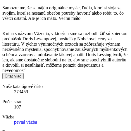
Samozrejme, že sa nájdu originálne mysle, ľudia, ktorí si stoja za
svojím, ktorí sa nestanú obeťou potreby hovoriť alebo robiť to, čo
všetci ostatní. Ale je ich málo. Veľmi málo.
Kniha s názvom Väzenia, v ktorých sme sa rozhodli žiť sú zbierkou
prednášok Doris Lessingovej, nositeľky Nobelovej ceny za
literatúru. V týchto výnimočných textoch sa zdôrazňuje význam
nezávislého myslenia, spochybňovanie zaužívaných myšlienkových
schém a vzorcov a odolávanie lákavej apatii. Doris Lessing tvrdí, že
len, ak sme dostatočne slobodní na to, aby sme spochybnili autoritu
a dovolili si nesúhlasiť, môžeme poraziť despotizmus a
nevedomosť.
Čítať viac
Naše katalógové číslo
273459
Počet strán
107
Väzba
pevná väzba