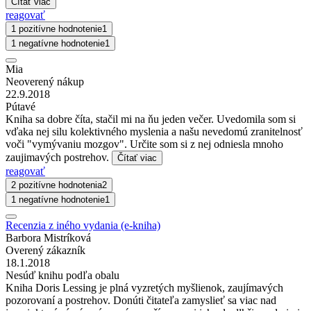
Čítať viac
reagovať
1 pozitívne hodnotenie
1
1 negatívne hodnotenie
1
Mia
Neoverený nákup
22.9.2018
Pútavé
Kniha sa dobre číta, stačil mi na ňu jeden večer. Uvedomila som si
vďaka nej silu kolektivného myslenia a našu nevedomú zranitelnosť
voči "vymývaniu mozgov". Určite som si z nej odniesla mnoho
zaujimavých postrehov.
Čítať viac
reagovať
2 pozitívne hodnotenia
2
1 negatívne hodnotenie
1
Recenzia z iného vydania (e-kniha)
Barbora Mistríková
Overený zákazník
18.1.2018
Nesúď knihu podľa obalu
Kniha Doris Lessing je plná vyzretých myšlienok, zaujímavých
pozorovaní a postrehov. Donúti čitateľa zamyslieť sa viac nad