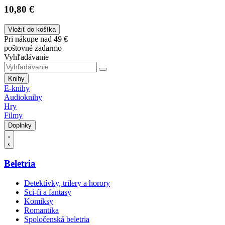
10,80 €
Vložiť do košíka
Pri nákupe nad 49 €
poštovné zadarmo
Vyhľadávanie
Knihy
E-knihy
Audioknihy
Hry
Filmy
Doplnky
Beletria
Detektívky, trilery a horory
Sci-fi a fantasy
Komiksy
Romantika
Spoločenská beletria