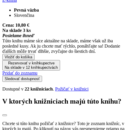
E-kniha
Pevná väzba
Slovenčina
Cena:
10,80 €
Na sklade 3 ks
Posielame ihneď
Túto knihu máme síce aktuálne na sklade, máme však už iba
posledné kusy. Ak ju chcete mať rýchlo, ponáhľajte sa! Dodanie
ďalších môže trvať dlhšie, zvyčajne do šiestich dní.
Vložiť do košíka
Rezervovať v kníhkupectve
Na sklade v 12 kníhkupectvách
Pridať do zoznamu
Sledovať dostupnosť
Dostupné v
22 knižniciach
.
Požičať v knižnici
V ktorých knižniciach majú túto knihu?
Chcete si túto knihu požičať z knižnice? Toto je zoznam knižníc, v
ktorých ju majú. Po kliknutí na názov vás presmerujeme priamo na