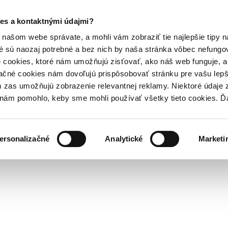
es a kontaktnými údajmi?
našom webe správate, a mohli vám zobraziť tie najlepšie tipy n
é sú naozaj potrebné a bez nich by naša stránka vôbec nefung
 cookies, ktoré nám umožňujú zisťovať, ako náš web funguje, a 
ačné cookies nám dovoľujú prispôsobovať stránku pre vašu lepši
zas umožňujú zobrazenie relevantnej reklamy. Niektoré údaje z
y nám pomohlo, keby sme mohli používať všetky tieto cookies. 
ersonalizačné
Analytické
Marketi