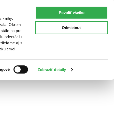
Povoliť všetko
a knihy,
ovala. Okrem
Odmietnuť
stále ho pre
u orientáciu.
dieľame aj s
Ďakujeme!
ngové
Zobraziť detaily