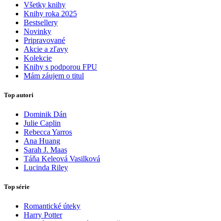
Všetky knihy
Knihy roka 2025
Bestsellery
Novinky
Pripravované
Akcie a zľavy
Kolekcie
Knihy s podporou FPU
Mám záujem o titul
Top autori
Dominik Dán
Julie Caplin
Rebecca Yarros
Ana Huang
Sarah J. Maas
Táňa Keleová Vasilková
Lucinda Riley
Top série
Romantické úteky
Harry Potter