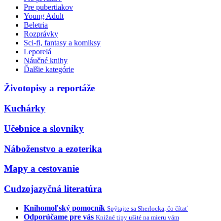
Pre pubertiakov
Young Adult
Beletria
Rozprávky
Sci-fi, fantasy a komiksy
Leporelá
Náučné knihy
Ďalšie kategórie
Životopisy a reportáže
Kuchárky
Učebnice a slovníky
Náboženstvo a ezoterika
Mapy a cestovanie
Cudzojazyčná literatúra
Knihomoľský pomocník
Spýtajte sa Sherlocka, čo čítať
Odporúčame pre vás
Knižné tipy ušité na mieru vám