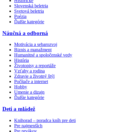
Historické
Slovenská beletria
Svetová beletria
Poézia
Ďalšie kategórie
Náučná a odborná
Motivácia a sebarozvoj
Biznis a manažment
Humanitné a spoločenské vedy
História
Životopisy a reportáže
Vzťahy a rodina
Zdravie a životný štýl
Počítače a internet
Hobby
Umenie a dizajn
Ďalšie kategórie
Deti a mládež
Knihorad – poradca kníh pre deti
Pre najmenších
Pre prvákov