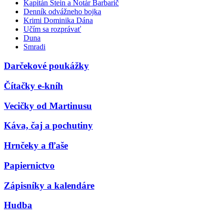
Kapitán Stein a Notár Barbarič
Denník odvážneho bojka
Krimi Dominika Dána
Učím sa rozprávať
Duna
Smradi
Darčekové poukážky
Čítačky e-kníh
Vecičky od Martinusu
Káva, čaj a pochutiny
Hrnčeky a fľaše
Papiernictvo
Zápisníky a kalendáre
Hudba