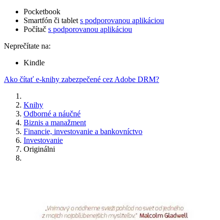
Pocketbook
Smartfón či tablet
s podporovanou aplikáciou
Počítač
s podporovanou aplikáciou
Neprečítate na:
Kindle
Ako čítať e-knihy zabezpečené cez Adobe DRM?
Knihy
Odborné a náučné
Biznis a manažment
Financie, investovanie a bankovníctvo
Investovanie
Originálni