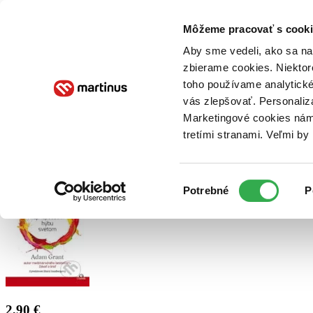
Doručenie
Kníhkupectvá
Knihovrátok
Poukážky
Knižný blog
Kontakt
Môžeme pracovať s cooki
Aby sme vedeli, ako sa na 
zbierame cookies. Niektor
E-knihy
Audioknihy
Hry
Filmy
Knihy
Doplnky
toho používame analytické
vás zlepšovať. Personaliz
Vyhľadávanie
Marketingové cookies nám 
tretími stranami. Veľmi b
Prihlásiť
Výber
Potrebné
P
súhlasu
2,90 €