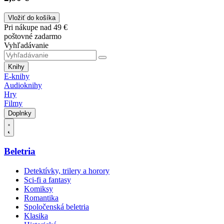
Vložiť do košíka
Pri nákupe nad 49 €
poštovné zadarmo
Vyhľadávanie
Knihy
E-knihy
Audioknihy
Hry
Filmy
Doplnky
Beletria
Detektívky, trilery a horory
Sci-fi a fantasy
Komiksy
Romantika
Spoločenská beletria
Klasika