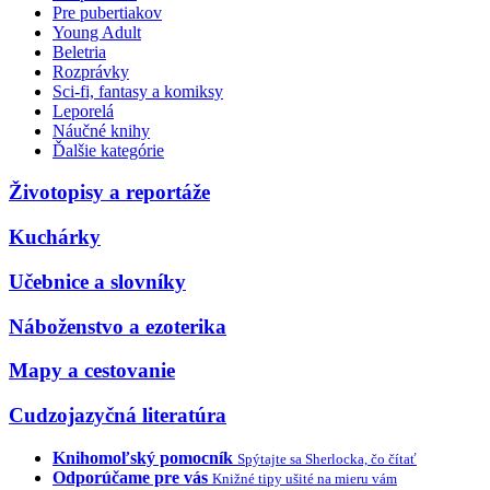
Pre pubertiakov
Young Adult
Beletria
Rozprávky
Sci-fi, fantasy a komiksy
Leporelá
Náučné knihy
Ďalšie kategórie
Životopisy a reportáže
Kuchárky
Učebnice a slovníky
Náboženstvo a ezoterika
Mapy a cestovanie
Cudzojazyčná literatúra
Knihomoľský pomocník
Spýtajte sa Sherlocka, čo čítať
Odporúčame pre vás
Knižné tipy ušité na mieru vám