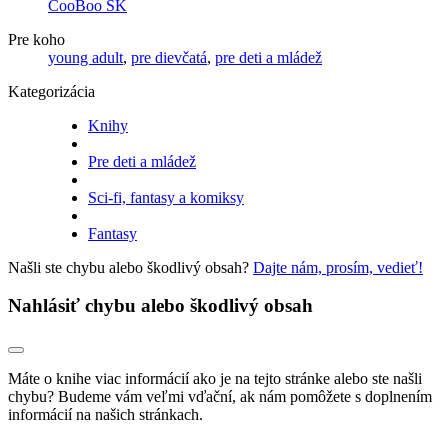
CooBoo SK
Pre koho
young adult
,
pre dievčatá
,
pre deti a mládež
Kategorizácia
Knihy
Pre deti a mládež
Sci-fi, fantasy a komiksy
Fantasy
Našli ste chybu alebo škodlivý obsah?
Dajte nám, prosím, vedieť!
Nahlásiť chybu alebo škodlivý obsah
Máte o knihe viac informácií ako je na tejto stránke alebo ste našli
chybu? Budeme vám veľmi vďační, ak nám pomôžete s doplnením
informácií na našich stránkach.