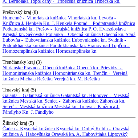
A. Bernoláka
Topoľčany -
Tribečská knižnica
Tribečská kn.
Prešovský kraj (8)
Humenné -
Vihorlatská knižnica
Vihorlatská kn.
Levoča -
Knižnica J. Henkela
Kn. J. Henkela
Poprad -
Podtatranská knižnica
Podtatranská kn.
Prešov -
Krajská knižnica P. O. Hviezdoslava
Krajská kn.
Sečovská Polianka -
Obecná knižnica
Obecná kn.
Stará
Ľubovňa -
Ľubovnianska knižnica
Ľubovnianska kn.
Svidník -
Podduklianska knižnica
Podduklianska kn.
Vranov nad Topľou -
Hornozemplínska knižnica
Hornozemplínska kn.
Trenčiansky kraj (3)
Nitrianske Pravno -
Obecná knižnica
Obecná kn.
Prievidza -
Hornonitrianska knižnica
Hornonitrianska kn.
Trenčín -
Verejná
knižnica Michala Rešetku
Verejná kn. M. Rešetku
Trnavský kraj (5)
Galanta -
Galantská knižnica
Galantská kn.
Hlohovec -
Mestská
knižnica
Mestská kn.
Senica -
Záhorská knižnica
Záhorská kn.
Sereď -
Mestská knižnica
Mestská kn.
Trnava -
Knižnica J.
Fándlyho
Kn. J. Fándlyho
Žilinský kraj (5)
Čadca -
Kysucká knižnica
Kysucká kn.
Dolný Kubín -
Oravská
knižnica A. Habovštiaka
Oravská kn. A. Habovštiaka
Liptovský