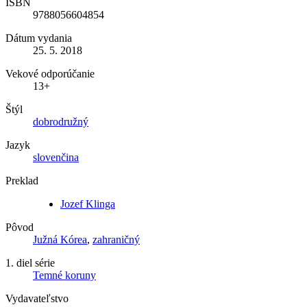
ISBN
9788056604854
Dátum vydania
25. 5. 2018
Vekové odporúčanie
13+
Štýl
dobrodružný
Jazyk
slovenčina
Preklad
Jozef Klinga
Pôvod
Južná Kórea
,
zahraničný
1. diel série
Temné koruny
Vydavateľstvo