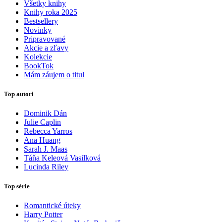
Všetky knihy
Knihy roka 2025
Bestsellery
Novinky
Pripravované
Akcie a zľavy
Kolekcie
BookTok
Mám záujem o titul
Top autori
Dominik Dán
Julie Caplin
Rebecca Yarros
Ana Huang
Sarah J. Maas
Táňa Keleová Vasilková
Lucinda Riley
Top série
Romantické úteky
Harry Potter