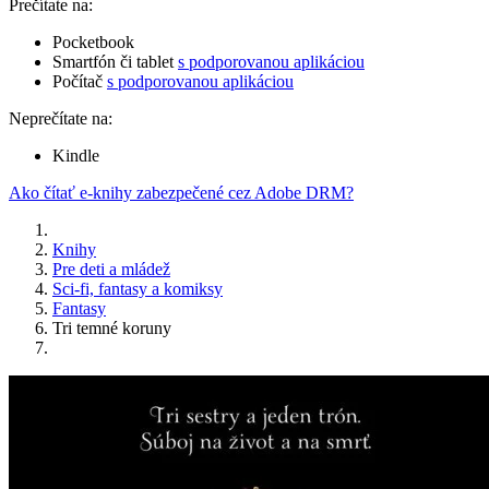
Prečítate na:
Pocketbook
Smartfón či tablet
s podporovanou aplikáciou
Počítač
s podporovanou aplikáciou
Neprečítate na:
Kindle
Ako čítať e-knihy zabezpečené cez Adobe DRM?
Knihy
Pre deti a mládež
Sci-fi, fantasy a komiksy
Fantasy
Tri temné koruny