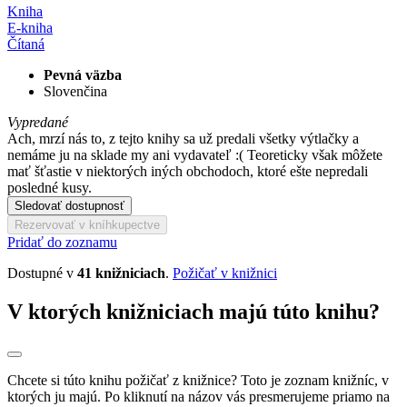
Kniha
E-kniha
Čítaná
Pevná väzba
Slovenčina
Vypredané
Ach, mrzí nás to, z tejto knihy sa už predali všetky výtlačky a
nemáme ju na sklade my ani vydavateľ :( Teoreticky však môžete
mať šťastie v niektorých iných obchodoch, ktoré ešte nepredali
posledné kusy.
Sledovať dostupnosť
Rezervovať v kníhkupectve
Pridať do zoznamu
Dostupné v
41 knižniciach
.
Požičať v knižnici
V ktorých knižniciach majú túto knihu?
Chcete si túto knihu požičať z knižnice? Toto je zoznam knižníc, v
ktorých ju majú. Po kliknutí na názov vás presmerujeme priamo na