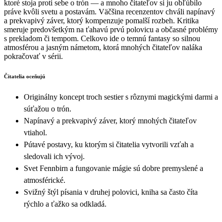
ktoré stoja proti sebe o trón — a mnoho čitateľov si ju obľúbilo
práve kvôli svetu a postavám. Väčšina recenzentov chváli napínavý
a prekvapivý záver, ktorý kompenzuje pomalší rozbeh. Kritika
smeruje predovšetkým na ťahavú prvú polovicu a občasné problémy
s prekladom či tempom. Celkovo ide o temnú fantasy so silnou
atmosférou a jasným námetom, ktorá mnohých čitateľov naláka
pokračovať v sérii.
Čitatelia oceňujú
Originálny koncept troch sestier s rôznymi magickými darmi a
súťažou o trón.
Napínavý a prekvapivý záver, ktorý mnohých čitateľov
vtiahol.
Pútavé postavy, ku ktorým si čitatelia vytvorili vzťah a
sledovali ich vývoj.
Svet Fennbirn a fungovanie mágie sú dobre premyslené a
atmosférické.
Svižný štýl písania v druhej polovici, kniha sa často číta
rýchlo a ťažko sa odkladá.