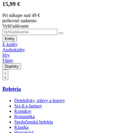
15,99 €
Pri nákupe nad 49 €
poštovné zadarmo
Vyhľadávanie
Knihy
E-knihy
Audioknihy
Hry
Filmy
Doplnky
Beletria
Detektívky, trilery a horory
Sci-fi a fantasy
Komiksy
Romantika
Spoločenská beletria
Klasika
Historické