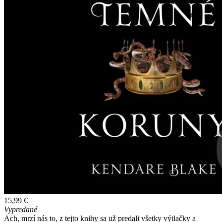
15,99 €
Vypredané
Ach, mrzí nás to, z tejto knihy sa už predali všetky výtlačky a