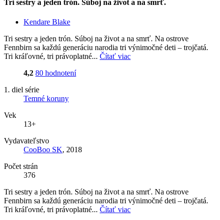
Tri sestry a jeden trón. Súboj na život a na smrť.
Kendare Blake
Tri sestry a jeden trón. Súboj na život a na smrť. Na ostrove
Fennbirn sa každú generáciu narodia tri výnimočné deti – trojčatá.
Tri kráľovné, tri právoplatné...
Čítať viac
4,2
80 hodnotení
1. diel série
Temné koruny
Vek
13+
Vydavateľstvo
CooBoo SK
, 2018
Počet strán
376
Tri sestry a jeden trón. Súboj na život a na smrť. Na ostrove
Fennbirn sa každú generáciu narodia tri výnimočné deti – trojčatá.
Tri kráľovné, tri právoplatné...
Čítať viac