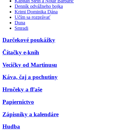
Kapitán Stein a Notár Barbarič
Denník odvážneho bojka
Krimi Dominika Dána
Učím sa rozprávať
Duna
Smradi
Darčekové poukážky
Čítačky e-kníh
Vecičky od Martinusu
Káva, čaj a pochutiny
Hrnčeky a fľaše
Papiernictvo
Zápisníky a kalendáre
Hudba