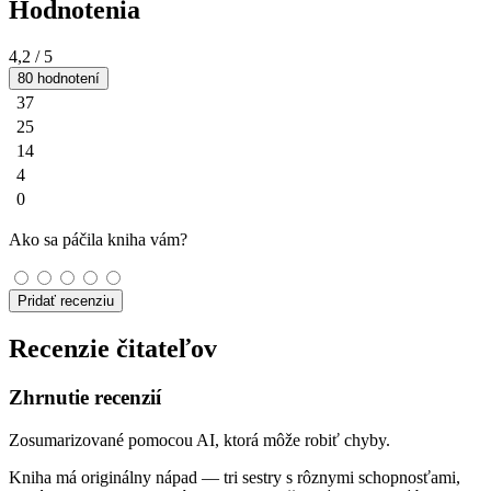
Hodnotenia
4,2
/ 5
80 hodnotení
37
25
14
4
0
Ako sa páčila kniha vám?
Pridať recenziu
Recenzie čitateľov
Zhrnutie recenzií
Zosumarizované pomocou AI, ktorá môže robiť chyby.
Kniha má originálny nápad — tri sestry s rôznymi schopnosťami,