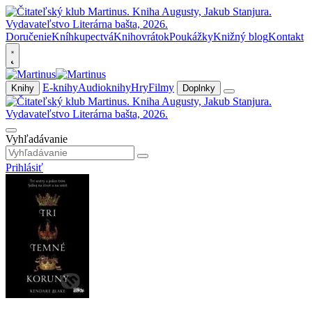
Doručenie
Kníhkupectvá
Knihovrátok
Poukážky
Knižný blog
Kontakt
E-knihy
Audioknihy
Hry
Filmy
Knihy
Doplnky
Vyhľadávanie
Prihlásiť