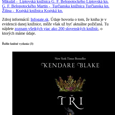
Mikuláš -
Liptovská knižnica G. F. Belopotockého
Liptovská kn.
G. F. Belopotockého
Martin -
Turčianska knižnica
Turčianska kn.
Žilina -
Krajská knižnica
Krajská kn.
Zdroj informácií:
Infogate.sk
. Údaje hovoria o tom, že kniha je v
evidencii danej knižnice, môže však už byť aktuálne požičaná. Tu
nájdete
zoznam všetkých viac ako 200 slovenských knižníc
, o
ktorých máme údaje.
Ďalšie knižné vydania (3)