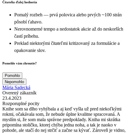
Čitatelia ďalej hodnotia
Pomalý rozbeh — prvá polovica alebo prvých ~100 strán
pôsobí ťahavo.
Nerovnomerné tempo a nedostatok akcie až do neskorších
častí príbehu.
Preklad niektorými čitateľmi kritizovaný za formulácie a
opakovanie slov.
Pomohlo vám zhrnutie?
Pomohlo
Nepomohlo
Mária Sadecká
Overený zákazník
23.4.2023
Rozporuplné pocity
Knihe som sa dlho vyhýbala a aj keď vyšla už pred niekoľkými
rokmi, očakávala som, že nebude úplne kvalitne spracovaná. A
myslím si, že som mala správne predpoklady. Kniha mi skrátka
pripomína stoličku, ktorej chýba jedna noha, a tak je naoko v
pohode, ale stačí do nej strčiť a začne sa kývať. Zároveň je vidno,