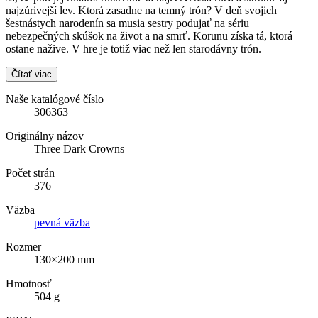
najzúrivejší lev. Ktorá zasadne na temný trón? V deň svojich
šestnástych narodenín sa musia sestry podujať na sériu
nebezpečných skúšok na život a na smrť. Korunu získa tá, ktorá
ostane nažive. V hre je totiž viac než len starodávny trón.
Čítať viac
Naše katalógové číslo
306363
Originálny názov
Three Dark Crowns
Počet strán
376
Väzba
pevná väzba
Rozmer
130×200 mm
Hmotnosť
504 g