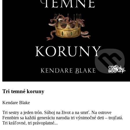
Tri temné koruny
Kendare Blake
Tri sestry a jeden trón. Súboj na život a na smrť. Na ostrove
Fennbirn sa každú generáciu narodia tri výnimočné deti – trojčatá.
Tri kráľovné, tri právoplatné...