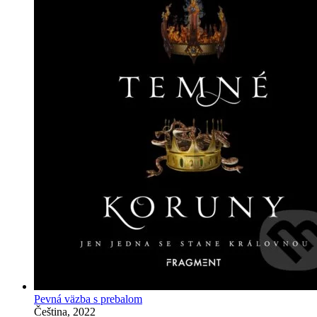
Pevná väzba s prebalom
Čeština, 2022