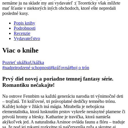
nemáme ju na sklade my ani vydavateľ :( Teoreticky však môžete
mať šťastie v niektorých iných obchodoch, ktoré ešte nepredali
posledné kusy.
Popis knihy
Podrobnosti
Recenzie
Vydavateľstvo
Viac o knihe
Pozrieť ukážku
Ukážka
#nadprirodzené schopnosti
#kráľovná
#boj o trón
Prvý diel novej a poriadne temnej fantasy série.
Romantiku nečakajte!
Na ostrove Fennbirn sa každú generáciu narodia tri výnimočné deti
– trojčatá. Tri kráľovné, tri právoplatné dedičky temného trónu.
Každej koluje v žilách iná mágia. Mirabella je nebojácna
elementalistka, ktorá lusknutím prstov vykreše nenásytné plamene či
privolá hromy a blesky. Katharine je travička, ktorá namieša
akýkoľvek jed. A naturalistka Arsinoe ovláda faunu a flóru – traduje
sa, že pod jej rukami rozkvitne tá najčervenšia ruža a skrotne aj