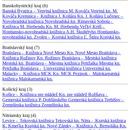
Banskobystrický kraj (6)
Banská Bystrica -
Verejná knižnica M. Kováča
Verejná kn. M.
Kováča
Kremnica -
Knižnica J. Kollára
Kn. J. Kollára
Lučenec -
Novohradská knižnica
Novohradská kn.
Rimavská Sobota -
Knižnica M. Hrebendu
Kn. M. Hrebendu
Veľký Krtíš -
Hontiansko-novohradská knižnica A.H. Škultétyho
Hontiansko-
novohradská kn.
Zvolen -
Krajská knižnica Ľ. Štúra
Krajská kn.
Bratislavský kraj (7)
Bratislava -
Knižnica Nové Mesto
Kn. Nové Mesto
Bratislava -
Knižnica Ružinov
Kn. Ružinov
Bratislava -
Mestská knižnica
Mestská kn.
Bratislava -
Miestna knižnica Petržalka
Miestna kn.
Petržalka
Bratislava -
Univerzitná knižnica
Univerzitná kn.
Malacky -
Knižnica MCK
Kn. MCK
Pezinok -
Malokarpatská
knižnica
Malokarpatská kn.
Košický kraj (3)
Košice -
Knižnica pre mládež
Kn. pre mládež
Rožňava -
Gemerská knižnica P. Dobšinského
Gemerská knižnica
Trebišov -
Zemplínska knižnica
Zemplínska kn.
Nitriansky kraj (4)
Levice -
Tekovská knižnica
Tekovská kn.
Nitra -
Krajská knižnica
K. Kmeťka
Krajská kn.
Nové Zámky -
Knižnica A. Bernoláka
Kn.