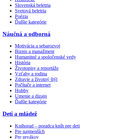
Slovenská beletria
Svetová beletria
Poézia
Ďalšie kategórie
Náučná a odborná
Motivácia a sebarozvoj
Biznis a manažment
Humanitné a spoločenské vedy
História
Životopisy a reportáže
Vzťahy a rodina
Zdravie a životný štýl
Počítače a internet
Hobby
Umenie a dizajn
Ďalšie kategórie
Deti a mládež
Knihorad – poradca kníh pre deti
Pre najmenších
Pre prvákov