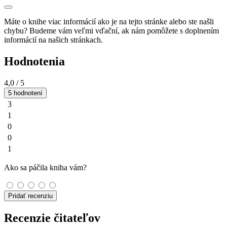
Máte o knihe viac informácií ako je na tejto stránke alebo ste našli
chybu? Budeme vám veľmi vďační, ak nám pomôžete s doplnením
informácií na našich stránkach.
Hodnotenia
4,0
/ 5
5 hodnotení
3
1
0
0
1
Ako sa páčila kniha vám?
Pridať recenziu
Recenzie čitateľov