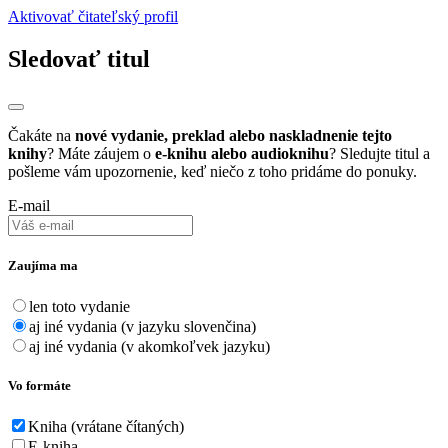
Aktivovať čitateľský profil
Sledovať titul
Čakáte na
nové vydanie, preklad alebo naskladnenie tejto
knihy
? Máte záujem o
e-knihu alebo audioknihu
? Sledujte titul a
pošleme vám upozornenie, keď niečo z toho pridáme do ponuky.
E-mail
Zaujíma ma
len toto vydanie
aj iné vydania (v jazyku slovenčina)
aj iné vydania (v akomkoľvek jazyku)
Vo formáte
Kniha (vrátane čítaných)
E-kniha