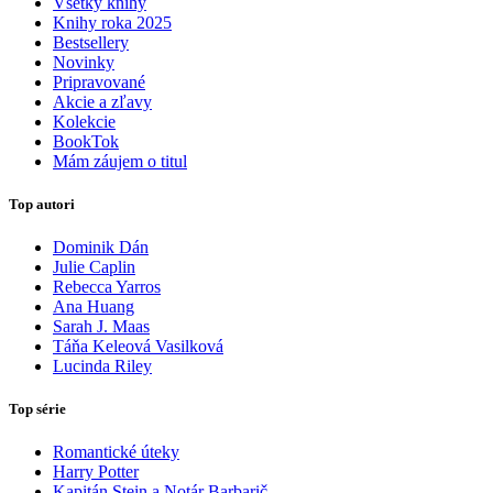
Všetky knihy
Knihy roka 2025
Bestsellery
Novinky
Pripravované
Akcie a zľavy
Kolekcie
BookTok
Mám záujem o titul
Top autori
Dominik Dán
Julie Caplin
Rebecca Yarros
Ana Huang
Sarah J. Maas
Táňa Keleová Vasilková
Lucinda Riley
Top série
Romantické úteky
Harry Potter
Kapitán Stein a Notár Barbarič