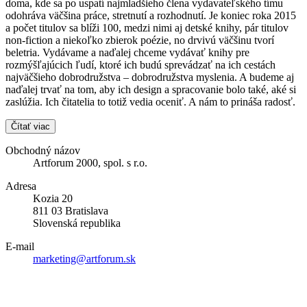
doma, kde sa po uspatí najmladšieho člena vydavateľského tímu
odohráva väčšina práce, stretnutí a rozhodnutí. Je koniec roka 2015
a počet titulov sa blíži 100, medzi nimi aj detské knihy, pár titulov
non-fiction a niekoľko zbierok poézie, no drvivú väčšinu tvorí
beletria. Vydávame a naďalej chceme vydávať knihy pre
rozmýšľajúcich ľudí, ktoré ich budú sprevádzať na ich cestách
najväčšieho dobrodružstva – dobrodružstva myslenia. A budeme aj
naďalej trvať na tom, aby ich design a spracovanie bolo také, aké si
zaslúžia. Ich čitatelia to totiž vedia oceniť. A nám to prináša radosť.
Čítať viac
Obchodný názov
Artforum 2000, spol. s r.o.
Adresa
Kozia 20
811 03 Bratislava
Slovenská republika
E-mail
marketing@artforum.sk