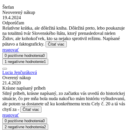
Štefan
Neoverený nákup
19.4.2024
Odporúčam
Relatívne krátka, ale dôležitá kniha. Dôležitá preto, lebo poukazuje
na totalitnú tvár Slovenského štátu, ktorý prenasledoval nielen
Židov, ale kohokoľvek, kto sa nejako sprotivil režimu. Napísané
pútavo a faktograficky.
Čítať viac
reagovať
0 pozitívne hodnotenia
0
1 negatívne hodnotenie
1
Lucia Jenčuráková
Overený nákup
21.4.2020
Krásne napísaný príbeh
Silný príbeh, krásne napísaný, zo začiatku vás uvedú do historickej
situácie, čo pre mňa bola nuda nakoľko mám históriu vyštudovanú,
ale potom sa dostanete už ku konkrétnemu textu Cely č. 20 a tá vás
chytí za -
Čítať viac
reagovať
0 pozitívne hodnotenia
0
2 negatívne hodnotenia
2