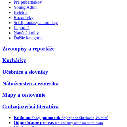
Pre pubertiakov
Young Adult
Beletria
Rozprávky
Sci-fi, fantasy a komiksy
Leporelá
Náučné knihy
Ďalšie kategórie
Životopisy a reportáže
Kuchárky
Učebnice a slovníky
Náboženstvo a ezoterika
Mapy a cestovanie
Cudzojazyčná literatúra
Knihomoľský pomocník
Spýtajte sa Sherlocka, čo čítať
Odporúčame pre vás
Knižné tipy ušité na mieru vám