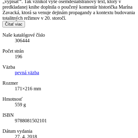
„vypísať“. Tak vznikol vyše osemdesiatstranový text, ktorý v
predkladanej knihe doplnila o poučený komentár historička Marína
Zavacká, ktorá sa venuje dejinám propagandy a kontextu budovania
totalitných režimov v 20. storočí.
Čítať viac
Naše katalógové číslo
306444
Počet strán
196
Väzba
pevná väzba
Rozmer
171×216 mm
Hmotnosť
559 g
ISBN
9788081502101
Dátum vydania
27. 4. 2018