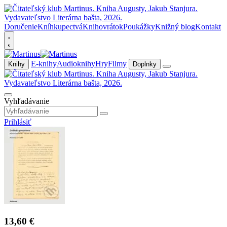
Doručenie
Kníhkupectvá
Knihovrátok
Poukážky
Knižný blog
Kontakt
E-knihy
Audioknihy
Hry
Filmy
Knihy
Doplnky
Vyhľadávanie
Prihlásiť
13,60 €