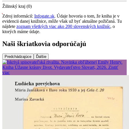
Žilinský kraj (0)
Zdroj informácií:
Infogate.sk
. Údaje hovoria o tom, že kniha je v
evidencii danej knižnice, môže však už byť aktuálne požičaná. Tu
nájdete
zoznam všetkých viac ako 200 slovenských knižníc
, o
ktorých máme údaje.
Naši škriatkovia odporúčajú
Predchádzajúce
Ďalšie