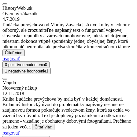
HistoryWeb .sk
Overený zákazník
4.7.2019
Ľudácka prevýchova od Maríny Zavackej sú dve knihy v jednom:
odborný, ale zrozumiteľne napísaný text o fungovaní vojnovej
slovenskej republiky a zároveň mnohovravné, miestami dojemné,
miestami dokonca vtipné spomienky jednej obyčajnej ženy, ktorá
nikomu nič neurobila, ale predsa skončila v koncentračnom tábore.
Čítať viac
reagovať
0 pozitívne hodnotenia
0
1 negatívne hodnotenie
1
Magda
Neoverený nákup
12.11.2018
Kniha Ľudácka prevýchova by mala byť v každej domácnosti.
Brilantný historický úvod do problematiky napísaný nesmierne
zaujímavou formou pokračuje svedectvom ženy, ktorá sa ocitla vo
väzení bez dôvodu. Text je doplnený poznámkami a odkazmi na
pramene - vizuálne je obohatený dobovými fotografiami. Prečítané
za jeden večer.
Čítať viac
reagovať