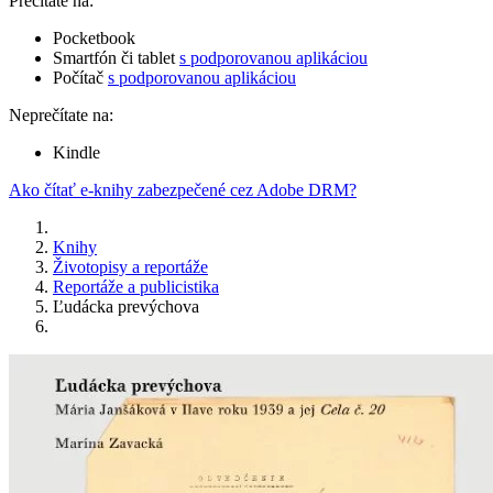
Prečítate na:
Pocketbook
Smartfón či tablet
s podporovanou aplikáciou
Počítač
s podporovanou aplikáciou
Neprečítate na:
Kindle
Ako čítať e-knihy zabezpečené cez Adobe DRM?
Knihy
Životopisy a reportáže
Reportáže a publicistika
Ľudácka prevýchova