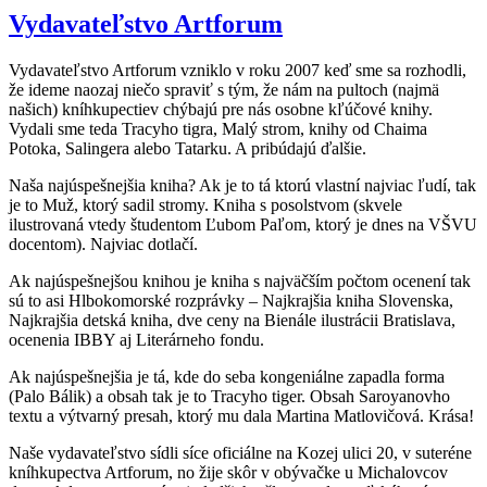
Vydavateľstvo Artforum
Vydavateľstvo Artforum vzniklo v roku 2007 keď sme sa rozhodli,
že ideme naozaj niečo spraviť s tým, že nám na pultoch (najmä
našich) kníhkupectiev chýbajú pre nás osobne kľúčové knihy.
Vydali sme teda Tracyho tigra, Malý strom, knihy od Chaima
Potoka, Salingera alebo Tatarku. A pribúdajú ďalšie.
Naša najúspešnejšia kniha? Ak je to tá ktorú vlastní najviac ľudí, tak
je to Muž, ktorý sadil stromy. Kniha s posolstvom (skvele
ilustrovaná vtedy študentom Ľubom Paľom, ktorý je dnes na VŠVU
docentom). Najviac dotlačí.
Ak najúspešnejšou knihou je kniha s najväčším počtom ocenení tak
sú to asi Hlbokomorské rozprávky – Najkrajšia kniha Slovenska,
Najkrajšia detská kniha, dve ceny na Bienále ilustrácii Bratislava,
ocenenia IBBY aj Literárneho fondu.
Ak najúspešnejšia je tá, kde do seba kongeniálne zapadla forma
(Palo Bálik) a obsah tak je to Tracyho tiger. Obsah Saroyanovho
textu a výtvarný presah, ktorý mu dala Martina Matlovičová. Krása!
Naše vydavateľstvo sídli síce oficiálne na Kozej ulici 20, v suteréne
kníhkupectva Artforum, no žije skôr v obývačke u Michalovcov