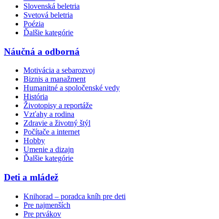
Slovenská beletria
Svetová beletria
Poézia
Ďalšie kategórie
Náučná a odborná
Motivácia a sebarozvoj
Biznis a manažment
Humanitné a spoločenské vedy
História
Životopisy a reportáže
Vzťahy a rodina
Zdravie a životný štýl
Počítače a internet
Hobby
Umenie a dizajn
Ďalšie kategórie
Deti a mládež
Knihorad – poradca kníh pre deti
Pre najmenších
Pre prvákov