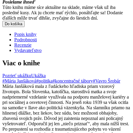
Posielame ihneď
Túto knihu máme síce aktuálne na sklade, máme však už iba
posledné kusy. Ak ju chcete mať rýchlo, ponáhľajte sa! Dodanie
ďalších môže trvať dlhšie, zvyčajne do šiestich dní.
Do košíka
Popis knihy
Podrobnosti
Recenzie
Vydavateľstvo
Viac o knihe
Pozrieť ukážku
Ukážka
#Mária Janšáková
#politika
#koncentračné tábory
#Vavro Šrobár
Mária Janšáková mala z ľudáckeho hľadiska priam vzorový
životopis. Bola Slovenka, katolíčka, starostlivá matka a svoje
nadpriemerné vzdelanie využívala na podporu manželovej kariéry a
pri sociálnej a osvetovej činnosti. Na jeseň roku 1939 sa však ocitla
na samotke v Ilave ako politická väzenkyňa. Na slamníku priamo na
hlinenej dlážke, bez liekov, bez súdu, bez možnosti obhajoby,
zbavená svojich práv. Dôvod jej zaistenia nepoznal ani policajný
vyšetrovateľ. Odporučil jej len „niečo priznať“, aby mala nižší trest.
Po prepustení sa rozhodla z traumatizujúceho pobytu vo väzení