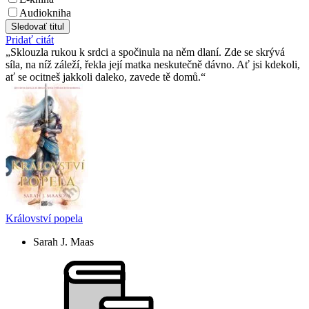
Audiokniha
Sledovať titul
Pridať citát
Sklouzla rukou k srdci a spočinula na něm dlaní. Zde se skrývá
síla, na níž záleží, řekla její matka neskutečně dávno. Ať jsi kdekoli,
ať se ocitneš jakkoli daleko, zavede tě domů.
Království popela
Sarah J. Maas