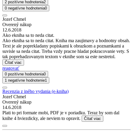
2 pozitívne hodnotenia
2
0 negatívne hodnotenia
0
Jozef Chmel
Overený nákup
12.6.2018
Ako ekniha sa to neda citat.
Ako ekniha sa to neda citat. Kniha ma zaujimavy a hodnotny obsah.
Text je ale poprekladany popiskami k obrazkom a poznamkami a
suvisle sa neda citat. Treba vzdy pracne hladat pokracovanie vety. S
tak poprehadzovanym textom v eknihe som sa este nestretol.
Čítať viac
reagovať
0 pozitívne hodnotenia
0
1 negatívne hodnotenie
1
Recenzia z iného vydania (e-kniha)
Jozef Chmel
Overený nákup
14.6.2018
Plati to pri formate mobi, PDF je v poriadku. Teraz by som dal
knihe 4 hviezdicky, ale neviem to opravit.
Čítať viac