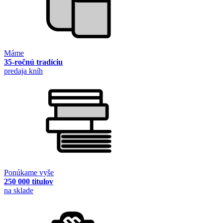
Máme
35-ročnú tradíciu
predaja kníh
Ponúkame vyše
250 000 titulov
na sklade