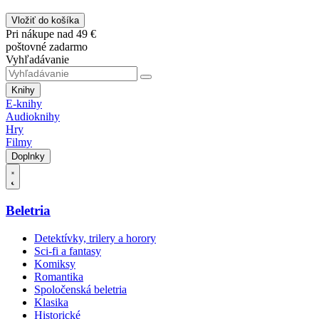
Vložiť do košíka
Pri nákupe nad 49 €
poštovné zadarmo
Vyhľadávanie
Knihy
E-knihy
Audioknihy
Hry
Filmy
Doplnky
Beletria
Detektívky, trilery a horory
Sci-fi a fantasy
Komiksy
Romantika
Spoločenská beletria
Klasika
Historické