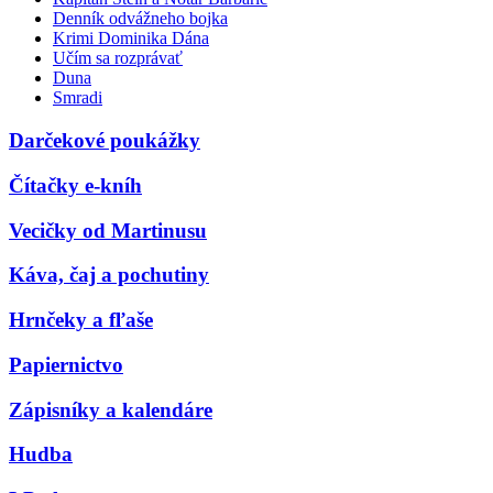
Denník odvážneho bojka
Krimi Dominika Dána
Učím sa rozprávať
Duna
Smradi
Darčekové poukážky
Čítačky e-kníh
Vecičky od Martinusu
Káva, čaj a pochutiny
Hrnčeky a fľaše
Papiernictvo
Zápisníky a kalendáre
Hudba