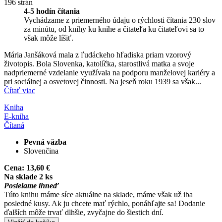
196 strán
4-5 hodín čítania
Vychádzame z priemerného údaju o rýchlosti čítania 230 slov
za minútu, od knihy ku knihe a čitateľa ku čitateľovi sa to
však môže líšiť.
Mária Janšáková mala z ľudáckeho hľadiska priam vzorový
životopis. Bola Slovenka, katolíčka, starostlivá matka a svoje
nadpriemerné vzdelanie využívala na podporu manželovej kariéry a
pri sociálnej a osvetovej činnosti. Na jeseň roku 1939 sa však...
Čítať viac
Kniha
E-kniha
Čítaná
Pevná väzba
Slovenčina
Cena:
13,60 €
Na sklade 2 ks
Posielame ihneď
Túto knihu máme síce aktuálne na sklade, máme však už iba
posledné kusy. Ak ju chcete mať rýchlo, ponáhľajte sa! Dodanie
ďalších môže trvať dlhšie, zvyčajne do šiestich dní.