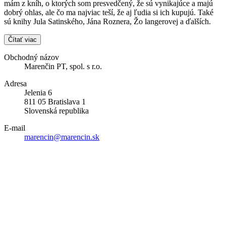
mám z kníh, o ktorých som presvedčený, že sú vynikajúce a majú
dobrý ohlas, ale čo ma najviac teší, že aj ľudia si ich kupujú. Také
sú knihy Jula Satinského, Jána Roznera, Žo langerovej a ďalších.
Čítať viac
Obchodný názov
Marenčin PT, spol. s r.o.
Adresa
Jelenia 6
811 05 Bratislava 1
Slovenská republika
E-mail
marencin@marencin.sk