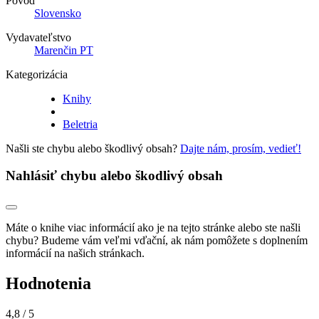
Pôvod
Slovensko
Vydavateľstvo
Marenčin PT
Kategorizácia
Knihy
Beletria
Našli ste chybu alebo škodlivý obsah?
Dajte nám, prosím, vedieť!
Nahlásiť chybu alebo škodlivý obsah
Máte o knihe viac informácií ako je na tejto stránke alebo ste našli
chybu? Budeme vám veľmi vďační, ak nám pomôžete s doplnením
informácií na našich stránkach.
Hodnotenia
4,8
/ 5