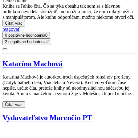
Letné citanie
Kniha sa ľahko číta. Čo sa týka obsahu tak som sa s hlavnou
hrdinkou nevedela stotožniť...no možno preto, že dom nikdy nežila
s manipulátorom. Ale knihu odporúčam, možno niekomu otvorí oči.
Čítať viac
reagovať
0 pozitívne hodnotenia
0
2 negatívne hodnotenia
2
Katarína Machová
Katarína Machová je autorkou troch úspešných románov pre ženy
(Dotyk babieho leta, Viac teba a Nevera). Keď vo voľnom čase
nepíše, určite číta, pretože knihy sú neodmysliteľnou súčasťou jej
života. Spolu s manželom a synom žije v Motešiciach pri Trenčíne.
Čítať viac
Vydavateľstvo Marenčin PT