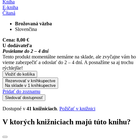
Kniha
E-kniha
Čítaná
Brožovaná väzba
Slovenčina
Cena:
8,00 €
U dodávateľa
Posielame do 2 – 4 dní
Tento produkt momentálne nemáme na sklade, ale zvyčajne vám ho
vieme zabezpečiť a odoslať do 2 – 4 dní. A posnažíme sa aj trochu
rýchlejšie!
Vložiť do košíka
Rezervovať v kníhkupectve
Na sklade v 1 kníhkupectve
Pridať do zoznamu
Sledovať dostupnosť
Dostupné v
41 knižniciach
.
Požičať v knižnici
V ktorých knižniciach majú túto knihu?