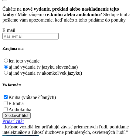
Čakáte na
nové vydanie, preklad alebo naskladnenie tejto
knihy
? Máte záujem o
e-knihu alebo audioknihu
? Sledujte titul a
pošleme vám upozornenie, keď niečo z toho pridáme do ponuky.
E-mail
Zaujíma ma
len toto vydanie
aj iné vydania (v jazyku slovenčina)
aj iné vydania (v akomkoľvek jazyku)
Vo formáte
Kniha (vrátane čítaných)
E-kniha
Audiokniha
Sledovať titul
Pridať citát
Krásne vozidlá len priťahujú závisť priemerných ľudí, pohŕdanie
intelektuálov a ľútosť duchovne prebudených, osvietených ľudí.