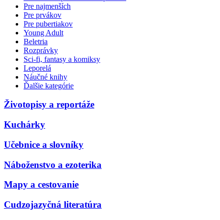
Pre najmenších
Pre prvákov
Pre pubertiakov
Young Adult
Beletria
Rozprávky
Sci-fi, fantasy a komiksy
Leporelá
Náučné knihy
Ďalšie kategórie
Životopisy a reportáže
Kuchárky
Učebnice a slovníky
Náboženstvo a ezoterika
Mapy a cestovanie
Cudzojazyčná literatúra