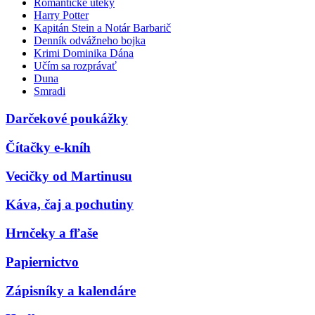
Romantické úteky
Harry Potter
Kapitán Stein a Notár Barbarič
Denník odvážneho bojka
Krimi Dominika Dána
Učím sa rozprávať
Duna
Smradi
Darčekové poukážky
Čítačky e-kníh
Vecičky od Martinusu
Káva, čaj a pochutiny
Hrnčeky a fľaše
Papiernictvo
Zápisníky a kalendáre