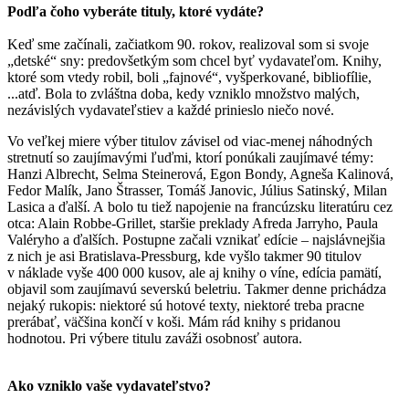
Podľa čoho vyberáte tituly, ktoré vydáte?
Keď sme začínali, začiatkom 90. rokov, realizoval som si svoje
„detské“ sny: predovšetkým som chcel byť vydavateľom. Knihy,
ktoré som vtedy robil, boli „fajnové“, vyšperkované, bibliofílie,
...atď. Bola to zvláštna doba, kedy vzniklo množstvo malých,
nezávislých vydavateľstiev a každé prinieslo niečo nové.
Vo veľkej miere výber titulov závisel od viac-menej náhodných
stretnutí so zaujímavými ľuďmi, ktorí ponúkali zaujímavé témy:
Hanzi Albrecht, Selma Steinerová, Egon Bondy, Agneša Kalinová,
Fedor Malík, Jano Štrasser, Tomáš Janovic, Július Satinský, Milan
Lasica a ďalší. A bolo tu tiež napojenie na francúzsku literatúru cez
otca: Alain Robbe-Grillet, staršie preklady Afreda Jarryho, Paula
Valéryho a ďalších. Postupne začali vznikať edície – najslávnejšia
z nich je asi Bratislava-Pressburg, kde vyšlo takmer 90 titulov
v náklade vyše 400 000 kusov, ale aj knihy o víne, edícia pamätí,
objavil som zaujímavú severskú beletriu. Takmer denne prichádza
nejaký rukopis: niektoré sú hotové texty, niektoré treba pracne
prerábať, väčšina končí v koši. Mám rád knihy s pridanou
hodnotou. Pri výbere titulu zaváži osobnosť autora.
Ako vzniklo vaše vydavateľstvo?