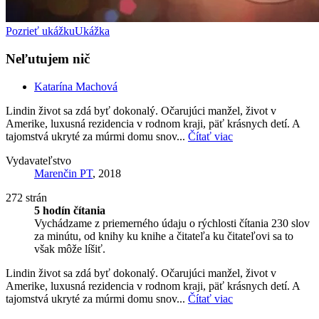
Pozrieť ukážku
Ukážka
Neľutujem nič
Katarína Machová
Lindin život sa zdá byť dokonalý. Očarujúci manžel, život v
Amerike, luxusná rezidencia v rodnom kraji, päť krásnych detí. A
tajomstvá ukryté za múrmi domu snov...
Čítať viac
Vydavateľstvo
Marenčin PT
, 2018
272 strán
5 hodín čítania
Vychádzame z priemerného údaju o rýchlosti čítania 230 slov
za minútu, od knihy ku knihe a čitateľa ku čitateľovi sa to
však môže líšiť.
Lindin život sa zdá byť dokonalý. Očarujúci manžel, život v
Amerike, luxusná rezidencia v rodnom kraji, päť krásnych detí. A
tajomstvá ukryté za múrmi domu snov...
Čítať viac