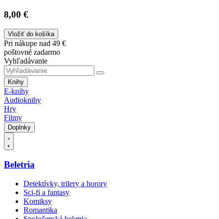
8,00 €
Vložiť do košíka
Pri nákupe nad 49 €
poštovné zadarmo
Vyhľadávanie
Knihy
E-knihy
Audioknihy
Hry
Filmy
Doplnky
Beletria
Detektívky, trilery a horory
Sci-fi a fantasy
Komiksy
Romantika
Spoločenská beletria