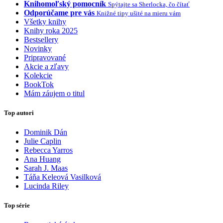
Knihomoľský pomocník
Spýtajte sa Sherlocka, čo čítať
Odporúčame pre vás
Knižné tipy ušité na mieru vám
Všetky knihy
Knihy roka 2025
Bestsellery
Novinky
Pripravované
Akcie a zľavy
Kolekcie
BookTok
Mám záujem o titul
Top autori
Dominik Dán
Julie Caplin
Rebecca Yarros
Ana Huang
Sarah J. Maas
Táňa Keleová Vasilková
Lucinda Riley
Top série