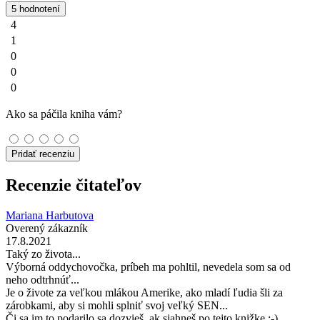
5 hodnotení
4
1
0
0
0
Ako sa páčila kniha vám?
Pridať recenziu
Recenzie čitateľov
Mariana Harbutova
Overený zákazník
17.8.2021
Taký zo života...
Výborná oddychovočka, príbeh ma pohltil, nevedela som sa od
neho odtrhnúť...
Je o živote za veľkou mlákou Amerike, ako mladí ľudia šli za
zárobkami, aby si mohli splniť svoj veľký SEN...
Či sa im to podarilo sa dozvieš, ak siahneš po tejto knižke :-)