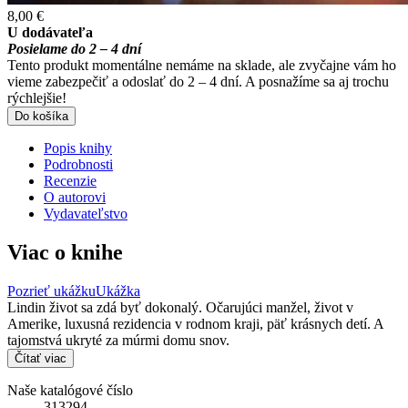
8,00 €
U dodávateľa
Posielame do 2 – 4 dní
Tento produkt momentálne nemáme na sklade, ale zvyčajne vám ho
vieme zabezpečiť a odoslať do 2 – 4 dní. A posnažíme sa aj trochu
rýchlejšie!
Do košíka
Popis knihy
Podrobnosti
Recenzie
O autorovi
Vydavateľstvo
Viac o knihe
Pozrieť ukážku
Ukážka
Lindin život sa zdá byť dokonalý. Očarujúci manžel, život v
Amerike, luxusná rezidencia v rodnom kraji, päť krásnych detí. A
tajomstvá ukryté za múrmi domu snov.
Čítať viac
Naše katalógové číslo
313294