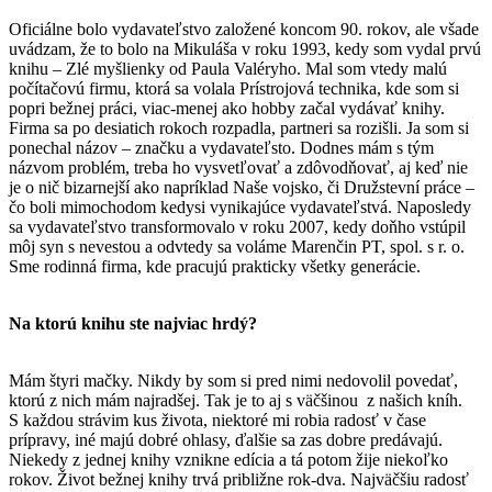
Oficiálne bolo vydavateľstvo založené koncom 90. rokov, ale všade
uvádzam, že to bolo na Mikuláša v roku 1993, kedy som vydal prvú
knihu – Zlé myšlienky od Paula Valéryho. Mal som vtedy malú
počítačovú firmu, ktorá sa volala Prístrojová technika, kde som si
popri bežnej práci, viac-menej ako hobby začal vydávať knihy.
Firma sa po desiatich rokoch rozpadla, partneri sa rozišli. Ja som si
ponechal názov – značku a vydavateľsto. Dodnes mám s tým
názvom problém, treba ho vysvetľovať a zdôvodňovať, aj keď nie
je o nič bizarnejší ako napríklad Naše vojsko, či Družstevní práce –
čo boli mimochodom kedysi vynikajúce vydavateľstvá. Naposledy
sa vydavateľstvo transformovalo v roku 2007, kedy doňho vstúpil
môj syn s nevestou a odvtedy sa voláme Marenčin PT, spol. s r. o.
Sme rodinná firma, kde pracujú prakticky všetky generácie.
Na ktorú knihu ste najviac hrdý?
Mám štyri mačky. Nikdy by som si pred nimi nedovolil povedať,
ktorú z nich mám najradšej. Tak je to aj s väčšinou z našich kníh.
S každou strávim kus života, niektoré mi robia radosť v čase
prípravy, iné majú dobré ohlasy, ďalšie sa zas dobre predávajú.
Niekedy z jednej knihy vznikne edícia a tá potom žije niekoľko
rokov. Život bežnej knihy trvá približne rok-dva. Najväčšiu radosť