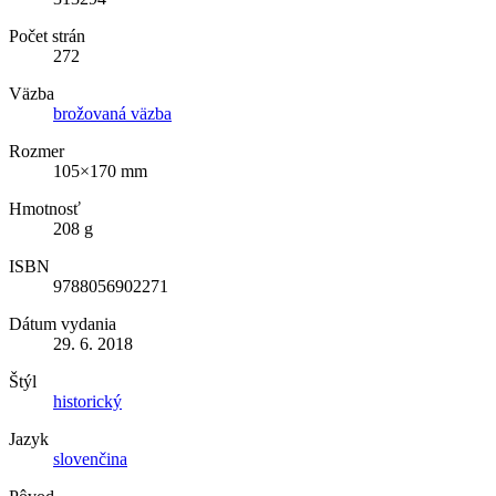
Počet strán
272
Väzba
brožovaná väzba
Rozmer
105×170 mm
Hmotnosť
208 g
ISBN
9788056902271
Dátum vydania
29. 6. 2018
Štýl
historický
Jazyk
slovenčina