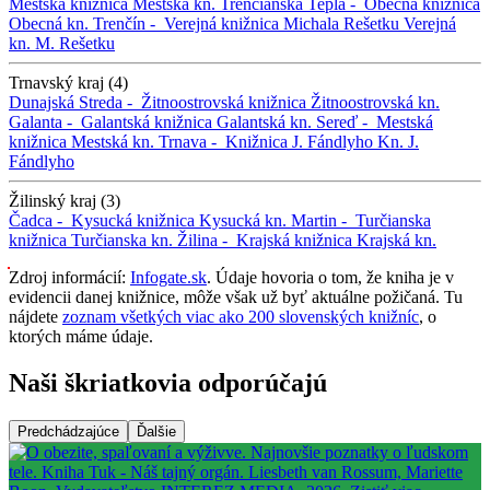
Mestská knižnica
Mestská kn.
Trenčianska Teplá -
Obecná knižnica
Obecná kn.
Trenčín -
Verejná knižnica Michala Rešetku
Verejná
kn. M. Rešetku
Trnavský kraj (4)
Dunajská Streda -
Žitnoostrovská knižnica
Žitnoostrovská kn.
Galanta -
Galantská knižnica
Galantská kn.
Sereď -
Mestská
knižnica
Mestská kn.
Trnava -
Knižnica J. Fándlyho
Kn. J.
Fándlyho
Žilinský kraj (3)
Čadca -
Kysucká knižnica
Kysucká kn.
Martin -
Turčianska
knižnica
Turčianska kn.
Žilina -
Krajská knižnica
Krajská kn.
Zdroj informácií:
Infogate.sk
. Údaje hovoria o tom, že kniha je v
evidencii danej knižnice, môže však už byť aktuálne požičaná. Tu
nájdete
zoznam všetkých viac ako 200 slovenských knižníc
, o
ktorých máme údaje.
Naši škriatkovia odporúčajú
Predchádzajúce
Ďalšie