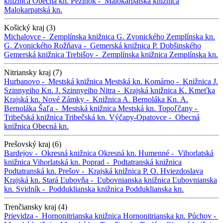
knižnica
Obecná kn.
Pezinok -
Malokarpatská knižnica
Malokarpatská kn.
Košický kraj (3)
Michalovce -
Zemplínska knižnica G. Zvonického
Zemplínska kn.
G. Zvonického
Rožňava -
Gemerská knižnica P. Dobšinského
Gemerská knižnica
Trebišov -
Zemplínska knižnica
Zemplínska kn.
Nitriansky kraj (7)
Hurbanovo -
Mestská knižnica
Mestská kn.
Komárno -
Knižnica J.
Szinnyeiho
Kn. J. Szinnyeiho
Nitra -
Krajská knižnica K. Kmeťka
Krajská kn.
Nové Zámky -
Knižnica A. Bernoláka
Kn. A.
Bernoláka
Šaľa -
Mestská knižnica
Mestská kn.
Topoľčany -
Tribečská knižnica
Tribečská kn.
Výčapy-Opatovce -
Obecná
knižnica
Obecná kn.
Prešovský kraj (6)
Bardejov -
Okresná knižnica
Okresná kn.
Humenné -
Vihorlatská
knižnica
Vihorlatská kn.
Poprad -
Podtatranská knižnica
Podtatranská kn.
Prešov -
Krajská knižnica P. O. Hviezdoslava
Krajská kn.
Stará Ľubovňa -
Ľubovnianska knižnica
Ľubovnianska
kn.
Svidník -
Podduklianska knižnica
Podduklianska kn.
Trenčiansky kraj (4)
Prievidza -
Hornonitrianska knižnica
Hornonitrianska kn.
Púchov -