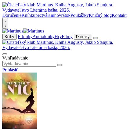
Doručenie
Kníhkupectvá
Knihovrátok
Poukážky
Knižný blog
Kontakt
E-knihy
Audioknihy
Hry
Filmy
Knihy
Doplnky
Vyhľadávanie
Prihlásiť