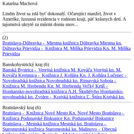
Katarína Machová
Lindin život sa zdá byť dokonalý. Očarujúci manžel, život v
Amerike, luxusná rezidencia v rodnom kraji, päť krásnych detí. A
tajomstvá ukryté za múrmi domu snov...
(2)
Bratislava-Dúbravka -
Miestna knižnica Dúbravka
Miestna kn.
Dúbravka
Prievidza -
Knižnica M. Mišíka Prievidza
Kn. M. Mišíka
Prievidza
Banskobystrický kraj (6)
Banská Bystrica -
Verejná knižnica M. Kováča
Verejná kn. M.
Kováča
Kremnica -
Knižnica J. Kollára
Kn. J. Kollára
Lučenec -
Novohradská knižnica
Novohradská kn.
Rimavská Sobota -
Knižnica M. Hrebendu
Kn. M. Hrebendu
Veľký Krtíš -
Hontiansko-novohradská knižnica A.H. Škultétyho
Hontiansko-
novohradská kn.
Zvolen -
Krajská knižnica Ľ. Štúra
Krajská kn.
Bratislavský kraj (6)
Bratislava -
Knižnica Nové Mesto
Kn. Nové Mesto
Bratislava -
Knižnica Podunajské Biskupice
Kn. Podunajské Biskupice
Bratislava -
Mestská knižnica
Mestská kn.
Bratislava -
Staromestská knižnica
Staromestská kn.
Malinovo -
Obecná