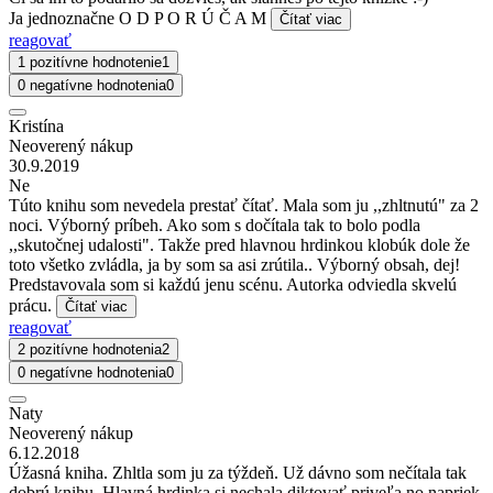
Ja jednoznačne O D P O R Ú Č A M
Čítať viac
reagovať
1 pozitívne hodnotenie
1
0 negatívne hodnotenia
0
Kristína
Neoverený nákup
30.9.2019
Ne
Túto knihu som nevedela prestať čítať. Mala som ju ,,zhltnutú" za 2
noci. Výborný príbeh. Ako som s dočítala tak to bolo podla
,,skutočnej udalosti". Takže pred hlavnou hrdinkou klobúk dole že
toto všetko zvládla, ja by som sa asi zrútila.. Výborný obsah, dej!
Predstavovala som si každú jenu scénu. Autorka odviedla skvelú
prácu.
Čítať viac
reagovať
2 pozitívne hodnotenia
2
0 negatívne hodnotenia
0
Naty
Neoverený nákup
6.12.2018
Úžasná kniha. Zhltla som ju za týždeň. Už dávno som nečítala tak
dobrú knihu. Hlavná hrdinka si nechala diktovať priveľa no napriek