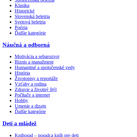
Klasika
Historické
Slovenská beletria
Svetová beletria
Poézia
Ďalšie kategórie
Náučná a odborná
Motivácia a sebarozvoj
Biznis a manažment
Humanitné a spoločenské vedy
História
Životopisy a reportáže
Vzťahy a rodina
Zdravie a životný štýl
Počítače a internet
Hobby
Umenie a dizajn
Ďalšie kategórie
Deti a mládež
Knihorad – poradca kníh pre deti