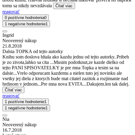
tomu sa nikdy nevzdávala
Čítať viac
reagovať
0 pozitívne hodnotenia
0
1 negatívne hodnotenie
1
Ingrid
Neoverený nákup
21.8.2018
Dalsia TOPKA od tejto autorky
Knihu som doslova hltala ako kazdu jednu od tejto autorky..Pribeh
je zo zivota,lahko sa cita ...Musim podotknut,ze kazde dielko od
tejto PANI SPISOVATELKY je pre mna Topka a tesim sa na
dalsie...Vrelo odporucam kazdemu a nielen tuto jej novinku ale
vsetky jej diela z ktorych bude mat citatel zazitok a rozjimanie nad
hrdinom v jednom...Pre mna nova EVITA...Dakujem.len tak dalej.
Čítať viac
reagovať
1 pozitívne hodnotenie
1
1 negatívne hodnotenie
1
Nia
Neoverený nákup
16.7.2018