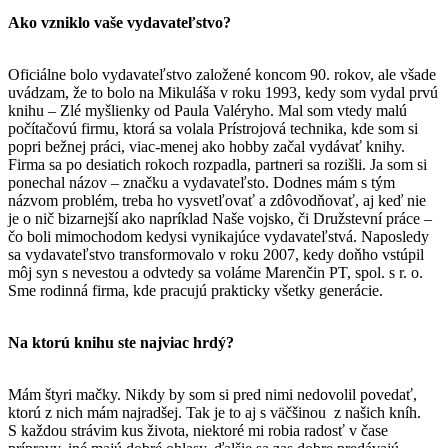
Ako vzniklo vaše vydavateľstvo?
Oficiálne bolo vydavateľstvo založené koncom 90. rokov, ale všade
uvádzam, že to bolo na Mikuláša v roku 1993, kedy som vydal prvú
knihu – Zlé myšlienky od Paula Valéryho. Mal som vtedy malú
počítačovú firmu, ktorá sa volala Prístrojová technika, kde som si
popri bežnej práci, viac-menej ako hobby začal vydávať knihy.
Firma sa po desiatich rokoch rozpadla, partneri sa rozišli. Ja som si
ponechal názov – značku a vydavateľsto. Dodnes mám s tým
názvom problém, treba ho vysvetľovať a zdôvodňovať, aj keď nie
je o nič bizarnejší ako napríklad Naše vojsko, či Družstevní práce –
čo boli mimochodom kedysi vynikajúce vydavateľstvá. Naposledy
sa vydavateľstvo transformovalo v roku 2007, kedy doňho vstúpil
môj syn s nevestou a odvtedy sa voláme Marenčin PT, spol. s r. o.
Sme rodinná firma, kde pracujú prakticky všetky generácie.
Na ktorú knihu ste najviac hrdý?
Mám štyri mačky. Nikdy by som si pred nimi nedovolil povedať,
ktorú z nich mám najradšej. Tak je to aj s väčšinou z našich kníh.
S každou strávim kus života, niektoré mi robia radosť v čase