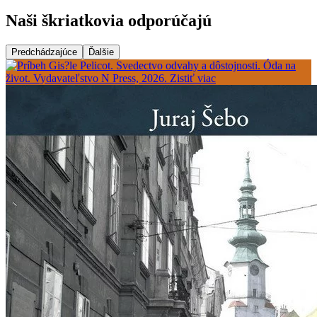
Naši škriatkovia odporúčajú
Predchádzajúce
Ďalšie