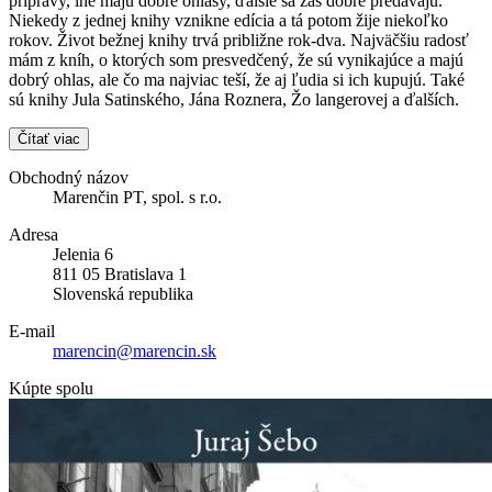
prípravy, iné majú dobré ohlasy, ďalšie sa zas dobre predávajú.
Niekedy z jednej knihy vznikne edícia a tá potom žije niekoľko
rokov. Život bežnej knihy trvá približne rok-dva. Najväčšiu radosť
mám z kníh, o ktorých som presvedčený, že sú vynikajúce a majú
dobrý ohlas, ale čo ma najviac teší, že aj ľudia si ich kupujú. Také
sú knihy Jula Satinského, Jána Roznera, Žo langerovej a ďalších.
Čítať viac
Obchodný názov
Marenčin PT, spol. s r.o.
Adresa
Jelenia 6
811 05 Bratislava 1
Slovenská republika
E-mail
marencin@marencin.sk
Kúpte spolu