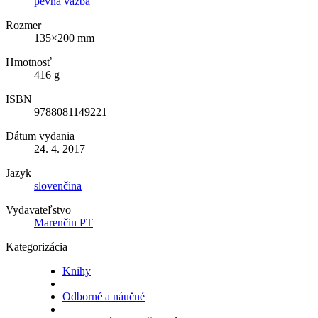
pevná väzba
Rozmer
135×200 mm
Hmotnosť
416 g
ISBN
9788081149221
Dátum vydania
24. 4. 2017
Jazyk
slovenčina
Vydavateľstvo
Marenčin PT
Kategorizácia
Knihy
Odborné a náučné