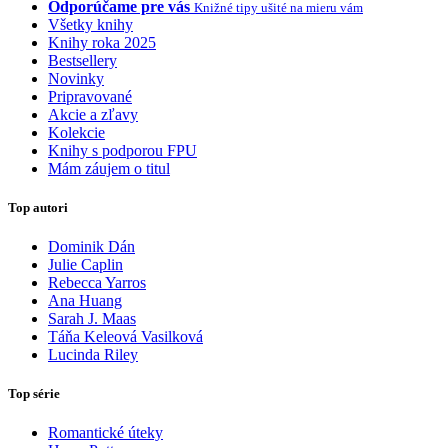
Odporúčame pre vás
Knižné tipy ušité na mieru vám
Všetky knihy
Knihy roka 2025
Bestsellery
Novinky
Pripravované
Akcie a zľavy
Kolekcie
Knihy s podporou FPU
Mám záujem o titul
Top autori
Dominik Dán
Julie Caplin
Rebecca Yarros
Ana Huang
Sarah J. Maas
Táňa Keleová Vasilková
Lucinda Riley
Top série
Romantické úteky