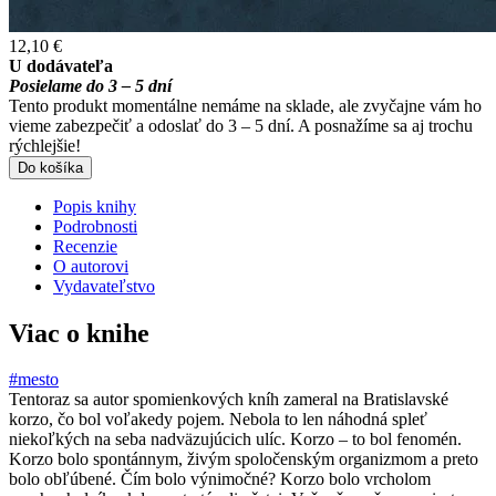
12,10 €
U dodávateľa
Posielame do 3 – 5 dní
Tento produkt momentálne nemáme na sklade, ale zvyčajne vám ho
vieme zabezpečiť a odoslať do 3 – 5 dní. A posnažíme sa aj trochu
rýchlejšie!
Do košíka
Popis knihy
Podrobnosti
Recenzie
O autorovi
Vydavateľstvo
Viac o knihe
#mesto
Tentoraz sa autor spomienkových kníh zameral na Bratislavské
korzo, čo bol voľakedy pojem. Nebola to len náhodná spleť
niekoľkých na seba nadväzujúcich ulíc. Korzo – to bol fenomén.
Korzo bolo spontánnym, živým spoločenským organizmom a preto
bolo obľúbené. Čím bolo výnimočné? Korzo bolo vrcholom