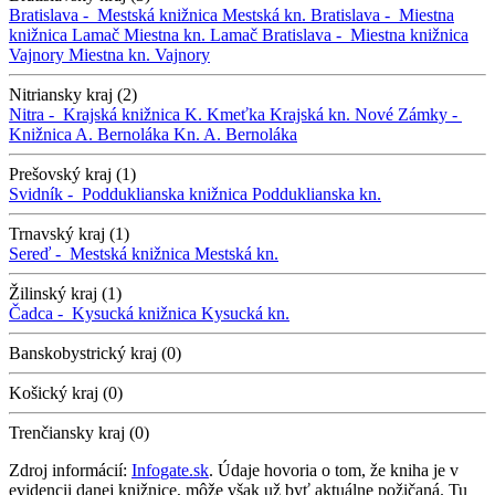
Bratislava -
Mestská knižnica
Mestská kn.
Bratislava -
Miestna
knižnica Lamač
Miestna kn. Lamač
Bratislava -
Miestna knižnica
Vajnory
Miestna kn. Vajnory
Nitriansky kraj (2)
Nitra -
Krajská knižnica K. Kmeťka
Krajská kn.
Nové Zámky -
Knižnica A. Bernoláka
Kn. A. Bernoláka
Prešovský kraj (1)
Svidník -
Podduklianska knižnica
Podduklianska kn.
Trnavský kraj (1)
Sereď -
Mestská knižnica
Mestská kn.
Žilinský kraj (1)
Čadca -
Kysucká knižnica
Kysucká kn.
Banskobystrický kraj (0)
Košický kraj (0)
Trenčiansky kraj (0)
Zdroj informácií:
Infogate.sk
. Údaje hovoria o tom, že kniha je v
evidencii danej knižnice, môže však už byť aktuálne požičaná. Tu