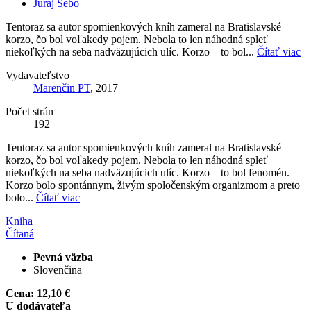
Juraj Šebo
Tentoraz sa autor spomienkových kníh zameral na Bratislavské
korzo, čo bol voľakedy pojem. Nebola to len náhodná spleť
niekoľkých na seba nadväzujúcich ulíc. Korzo – to bol...
Čítať viac
Vydavateľstvo
Marenčin PT
, 2017
Počet strán
192
Tentoraz sa autor spomienkových kníh zameral na Bratislavské
korzo, čo bol voľakedy pojem. Nebola to len náhodná spleť
niekoľkých na seba nadväzujúcich ulíc. Korzo – to bol fenomén.
Korzo bolo spontánnym, živým spoločenským organizmom a preto
bolo...
Čítať viac
Kniha
Čítaná
Pevná väzba
Slovenčina
Cena:
12,10 €
U dodávateľa