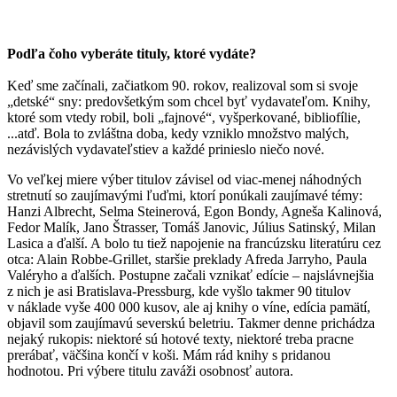
Podľa čoho vyberáte tituly, ktoré vydáte?
Keď sme začínali, začiatkom 90. rokov, realizoval som si svoje
„detské“ sny: predovšetkým som chcel byť vydavateľom. Knihy,
ktoré som vtedy robil, boli „fajnové“, vyšperkované, bibliofílie,
...atď. Bola to zvláštna doba, kedy vzniklo množstvo malých,
nezávislých vydavateľstiev a každé prinieslo niečo nové.
Vo veľkej miere výber titulov závisel od viac-menej náhodných
stretnutí so zaujímavými ľuďmi, ktorí ponúkali zaujímavé témy:
Hanzi Albrecht, Selma Steinerová, Egon Bondy, Agneša Kalinová,
Fedor Malík, Jano Štrasser, Tomáš Janovic, Július Satinský, Milan
Lasica a ďalší. A bolo tu tiež napojenie na francúzsku literatúru cez
otca: Alain Robbe-Grillet, staršie preklady Afreda Jarryho, Paula
Valéryho a ďalších. Postupne začali vznikať edície – najslávnejšia
z nich je asi Bratislava-Pressburg, kde vyšlo takmer 90 titulov
v náklade vyše 400 000 kusov, ale aj knihy o víne, edícia pamätí,
objavil som zaujímavú severskú beletriu. Takmer denne prichádza
nejaký rukopis: niektoré sú hotové texty, niektoré treba pracne
prerábať, väčšina končí v koši. Mám rád knihy s pridanou
hodnotou. Pri výbere titulu zaváži osobnosť autora.