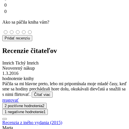
0
0
Ako sa páčila kniha vám?
Pridať recenziu
Recenzie čitateľov
Imrich Tichý Imrich
Neoverený nákup
1.3.2016
hodnotenie knihy
Páčila sa mi hlavne preto, lebo mi pripomínala moje mladé časy, keď
sme sa hodiny prechádzali hore dolu, okukávali dievčatá a snažili sa
s nimi flirtovať.
Čítať viac
reagovať
2 pozitívne hodnotenia
2
1 negatívne hodnotenie
1
Recenzia z iného vydania (2015)
Marta