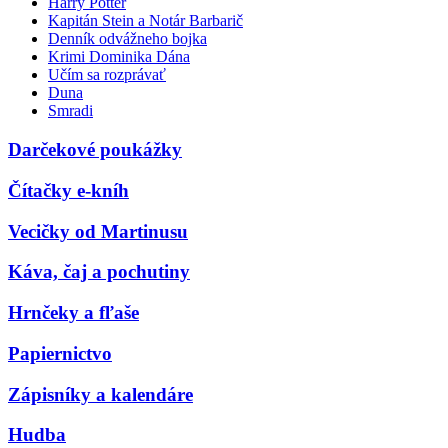
Harry Potter
Kapitán Stein a Notár Barbarič
Denník odvážneho bojka
Krimi Dominika Dána
Učím sa rozprávať
Duna
Smradi
Darčekové poukážky
Čítačky e-kníh
Vecičky od Martinusu
Káva, čaj a pochutiny
Hrnčeky a fľaše
Papiernictvo
Zápisníky a kalendáre
Hudba