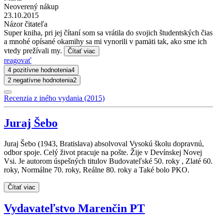
Neoverený nákup
23.10.2015
Názor čitateľa
Super kniha, pri jej čítaní som sa vrátila do svojich študentských čias
a mnohé opísané okamihy sa mi vynorili v pamäti tak, ako sme ich
vtedy prežívali my.
Čítať viac
reagovať
4 pozitívne hodnotenia
4
2 negatívne hodnotenia
2
Recenzia z iného vydania (2015)
Juraj Šebo
Juraj Šebo (1943, Bratislava) absolvoval Vysokú školu dopravnú,
odbor spoje. Celý život pracuje na pošte. Žije v Devínskej Novej
Vsi. Je autorom úspešných titulov Budovateľské 50. roky , Zlaté 60.
roky, Normálne 70. roky, Reálne 80. roky a Také bolo PKO.
Čítať viac
Vydavateľstvo Marenčin PT