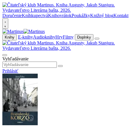
Doručenie
Kníhkupectvá
Knihovrátok
Poukážky
Knižný blog
Kontakt
E-knihy
Audioknihy
Hry
Filmy
Knihy
Doplnky
Vyhľadávanie
Prihlásiť