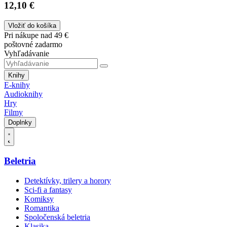
12,10 €
Vložiť do košíka
Pri nákupe nad 49 €
poštovné zadarmo
Vyhľadávanie
Knihy
E-knihy
Audioknihy
Hry
Filmy
Doplnky
Beletria
Detektívky, trilery a horory
Sci-fi a fantasy
Komiksy
Romantika
Spoločenská beletria
Klasika