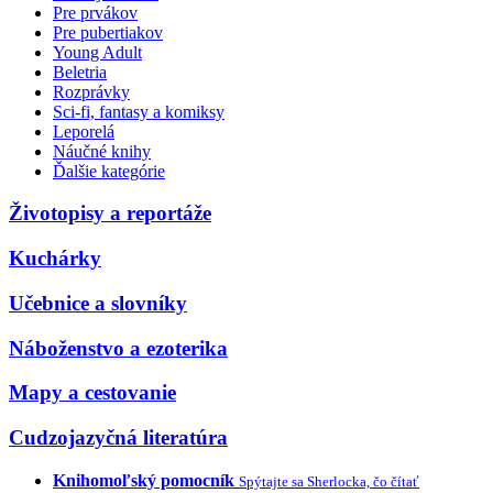
Pre prvákov
Pre pubertiakov
Young Adult
Beletria
Rozprávky
Sci-fi, fantasy a komiksy
Leporelá
Náučné knihy
Ďalšie kategórie
Životopisy a reportáže
Kuchárky
Učebnice a slovníky
Náboženstvo a ezoterika
Mapy a cestovanie
Cudzojazyčná literatúra
Knihomoľský pomocník
Spýtajte sa Sherlocka, čo čítať