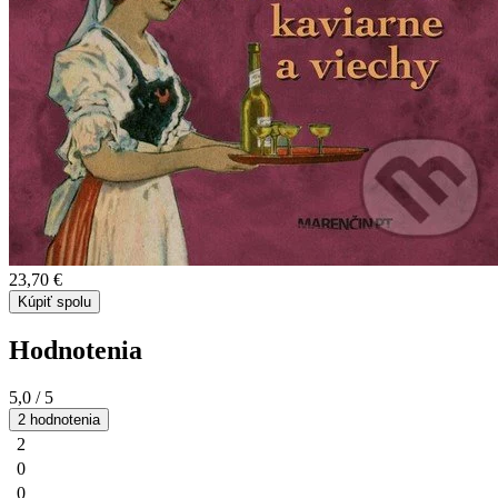
23,70 €
Kúpiť spolu
Hodnotenia
5,0
/ 5
2 hodnotenia
2
0
0