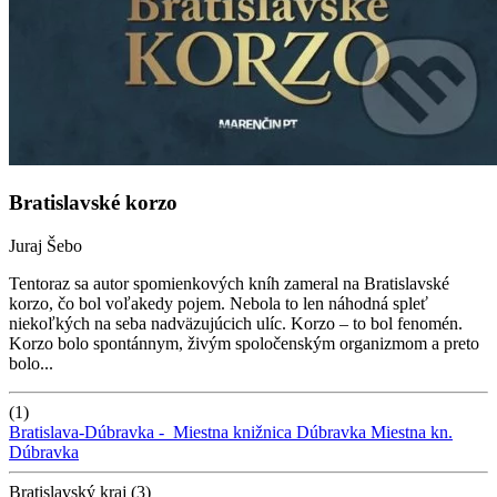
Bratislavské korzo
Juraj Šebo
Tentoraz sa autor spomienkových kníh zameral na Bratislavské
korzo, čo bol voľakedy pojem. Nebola to len náhodná spleť
niekoľkých na seba nadväzujúcich ulíc. Korzo – to bol fenomén.
Korzo bolo spontánnym, živým spoločenským organizmom a preto
bolo...
(1)
Bratislava-Dúbravka -
Miestna knižnica Dúbravka
Miestna kn.
Dúbravka
Bratislavský kraj (3)