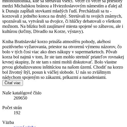
mnohouholníka, kde sa stretávali všetci. Večer čo večer sa priestory
medzi Michalskou bránou a Hviezdoslavovým námestím a ďalej až
k Dunaju zapĺňali stovkami mladých ľudí. Prechádzali sa tu -
korzovali z jedného konca na druhý. Stretávali tu svojich známych,
spoznávali sa, vytvárali sa dvojice, či hlúčky debatovali o všetkom
možnom. Na blízku boli zaujímavé miesta spojené so zábavou, ale i
kultúrou (krčmy, Divadlo na Korze, výstavy).
Kniha Bratislavské korzo prináša atmosféru pohody, akéhosi
pozitívneho vyžarovania, priestor na otvorenú výmenu názorov, čo
bolo v tých čosi viac ako dnes nákupy v supermarketoch. Pôvab
korza bol najmä v tom, že ste tam mohlo stretnúť priateľov rovnakej
krvnej skupiny, že ste tam s nimi mohli diskutovať. Bolo vlastne
prvou globalizovanou inštitúciou na našom území. Chodiť na korzo
bol životný štýl, posun k väčšej slobode. U nás so zvláštnym
nádychom spojeným so zákazmi, príkazmi a nariadeniami.
Čítať viac
Naše katalógové číslo
269650
Počet strán
192
Väzba