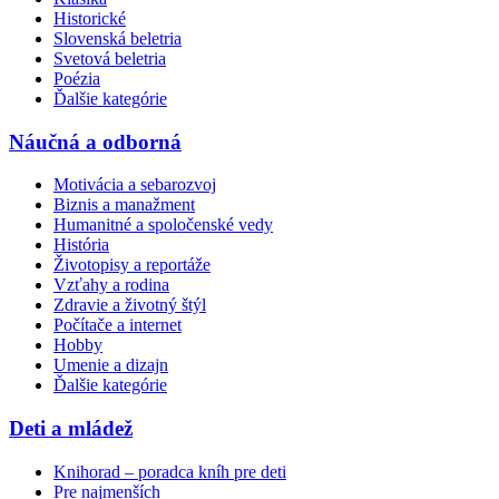
Historické
Slovenská beletria
Svetová beletria
Poézia
Ďalšie kategórie
Náučná a odborná
Motivácia a sebarozvoj
Biznis a manažment
Humanitné a spoločenské vedy
História
Životopisy a reportáže
Vzťahy a rodina
Zdravie a životný štýl
Počítače a internet
Hobby
Umenie a dizajn
Ďalšie kategórie
Deti a mládež
Knihorad – poradca kníh pre deti
Pre najmenších