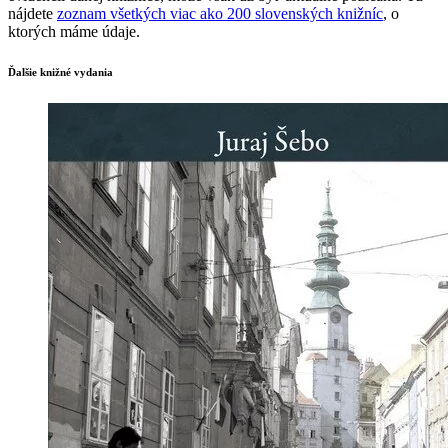
nájdete
zoznam všetkých viac ako 200 slovenských knižníc
, o
ktorých máme údaje.
Ďalšie knižné vydania