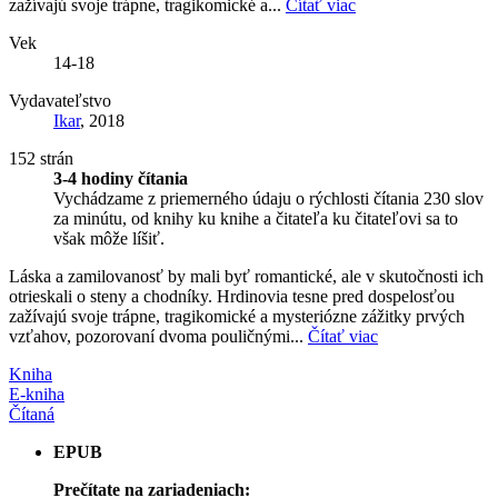
zažívajú svoje trápne, tragikomické a...
Čítať viac
Vek
14-18
Vydavateľstvo
Ikar
, 2018
152 strán
3-4 hodiny čítania
Vychádzame z priemerného údaju o rýchlosti čítania 230 slov
za minútu, od knihy ku knihe a čitateľa ku čitateľovi sa to
však môže líšiť.
Láska a zamilovanosť by mali byť romantické, ale v skutočnosti ich
otrieskali o steny a chodníky. Hrdinovia tesne pred dospelosťou
zažívajú svoje trápne, tragikomické a mysteriózne zážitky prvých
vzťahov, pozorovaní dvoma pouličnými...
Čítať viac
Kniha
E-kniha
Čítaná
EPUB
Prečítate na zariadeniach: