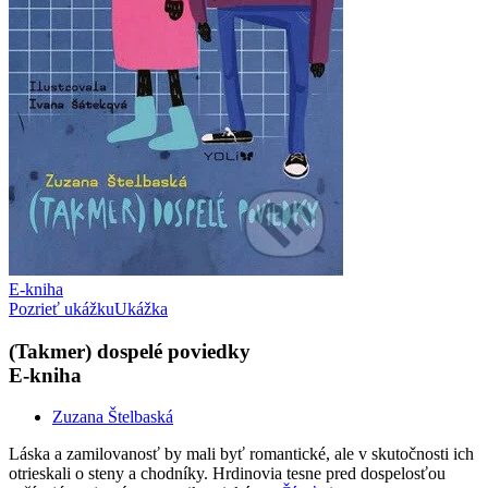
E-kniha
Pozrieť ukážku
Ukážka
(Takmer) dospelé poviedky
E-kniha
Zuzana Štelbaská
Láska a zamilovanosť by mali byť romantické, ale v skutočnosti ich
otrieskali o steny a chodníky. Hrdinovia tesne pred dospelosťou