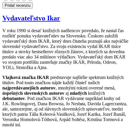
Pridať recenziu
Vydavateľstvo Ikar
V roku 1990 si desať knižných nadšencov povedalo, že nastal čas
rozšíriť ponuku vydavateľstiev na Slovensku. Čoskoro založili
vydavateľský dom IKAR, ktorý dnes čitatelia poznajú ako najväčšie
slovenské vydavateľstvo. Za svoju existenciu vydal IKAR tisíce
titulov a stovky bestsellerov rôznych žánrov, z ktorých sa dovedna
predalo viac ako 34 miliónov výtlačkov. Vydavateľský dom IKAR
vo svojom portfóliu zastrešuje značky IKAR, Príroda, Odeon,
YOLi, Stonožka a Ajna.
Vlajková značka IKAR
predstavuje najširšie spektrum knižných
titulov. Pod touto značkou nájde každý čitateľ našich
najpredávanejších autorov
, mnohými rokmi overené mená,
úspešných slovenských autorov
aj
mladých
knižných
debutantov
. Pod značkou IKAR vydávame napríklad knihy od
J.K. Rowlingovej, Dana Browna, Jo Nesbøa, Davida Lagercrantza,
ale, samozrejme, aj od slávnych slovenských spisovateľov, medzi
ktorých patria Táňa Keleová-Vasilková, Jozef Karika, Jozef Banáš,
Veronika Homolová-Tóthová, Arpád Soltész, Kristína Tormová a
mnohí iní.