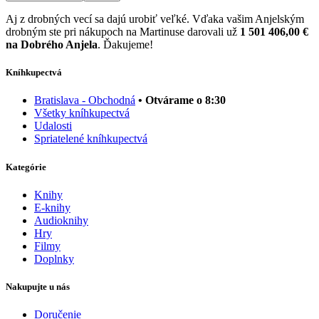
Aj z drobných vecí sa dajú urobiť veľké. Vďaka vašim Anjelským
drobným ste pri nákupoch na Martinuse darovali už
1 501 406,00 €
na Dobrého Anjela
. Ďakujeme!
Kníhkupectvá
Bratislava - Obchodná
• Otvárame o 8:30
Všetky kníhkupectvá
Udalosti
Spriatelené kníhkupectvá
Kategórie
Knihy
E-knihy
Audioknihy
Hry
Filmy
Doplnky
Nakupujte u nás
Doručenie