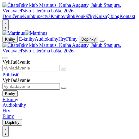
Doručenie
Kníhkupectvá
Knihovrátok
Poukážky
Knižný blog
Kontakt
E-knihy
Audioknihy
Hry
Filmy
Knihy
Doplnky
Vyhľadávanie
Prihlásiť
Vyhľadávanie
Knihy
E-knihy
Audioknihy
Hry
Filmy
Doplnky