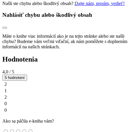
Našli ste chybu alebo škodlivý obsah?
Dajte nám, prosím, vedieť!
Nahlásiť chybu alebo škodlivý obsah
Máte o knihe viac informácií ako je na tejto stránke alebo ste našli
chybu? Budeme vám veľmi vďační, ak nám pomôžete s doplnením
informácií na našich stránkach.
Hodnotenia
4,0
/ 5
5 hodnotení
2
1
2
0
0
Ako sa páčila e-kniha vám?