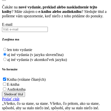
Čakáte na
nové vydanie, preklad alebo naskladnenie tejto
knihy
? Máte záujem o
e-knihu alebo audioknihu
? Sledujte titul a
pošleme vám upozornenie, keď niečo z toho pridáme do ponuky.
E-mail
Zaujíma ma
len toto vydanie
aj iné vydania (v jazyku slovenčina)
aj iné vydania (v akomkoľvek jazyku)
Vo formáte
Kniha (vrátane čítaných)
E-kniha
Audiokniha
Sledovať titul
Pridať citát
Všetko, čo sa stane, sa stane. Všetko, čo pritom, ako sa stane,
spôsobí, aby sa stalo niečo iné, spôsobí, aby sa stalo niečo iné.