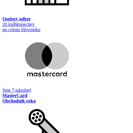
Osobný odber
20 kníhkupectiev
po celom Slovensku
Sme 7-násobný
MasterCard
Obchodník roka