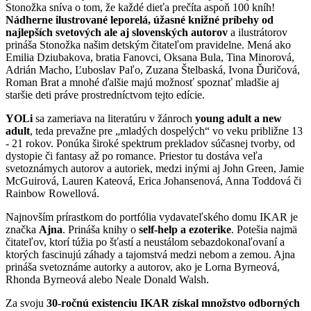
Stonožka sníva o tom, že každé dieťa prečíta aspoň 100 kníh!
Nádherne ilustrované leporelá, úžasné knižné príbehy od
najlepších svetových ale aj slovenských autorov
a ilustrátorov
prináša Stonožka našim detským čitateľom pravidelne. Mená ako
Emilia Dziubakova, bratia Fanovci, Oksana Bula, Tina Minorová,
Adrián Macho, Ľuboslav Paľo, Zuzana Štelbaská, Ivona Ďuričová,
Roman Brat a mnohé ďalšie majú možnosť spoznať mladšie aj
staršie deti práve prostredníctvom tejto edície.
YOLi
sa zameriava na literatúru v žánroch
young adult a new
adult
, teda prevažne pre „mladých dospelých“ vo veku približne 13
- 21 rokov. Ponúka široké spektrum prekladov súčasnej tvorby, od
dystopie či fantasy až po romance. Priestor tu dostáva veľa
svetoznámych autorov a autoriek, medzi inými aj John Green, Jamie
McGuirová, Lauren Kateová, Erica Johansenová, Anna Toddová či
Rainbow Rowellová.
Najnovším prírastkom do portfólia vydavateľského domu IKAR je
značka
Ajna
. Prináša knihy o
self-help a ezoterike
. Potešia najmä
čitateľov, ktorí túžia po šťastí a neustálom sebazdokonaľovaní a
ktorých fascinujú záhady a tajomstvá medzi nebom a zemou. Ajna
prináša svetoznáme autorky a autorov, ako je Lorna Byrneová,
Rhonda Byrneová alebo Neale Donald Walsh.
Za svoju
30-ročnú existenciu IKAR získal množstvo odborných