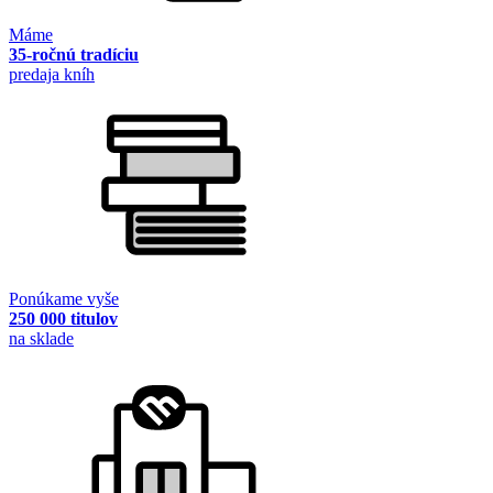
Máme
35-ročnú tradíciu
predaja kníh
Ponúkame vyše
250 000 titulov
na sklade