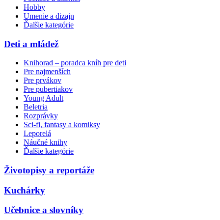
Hobby
Umenie a dizajn
Ďalšie kategórie
Deti a mládež
Knihorad – poradca kníh pre deti
Pre najmenších
Pre prvákov
Pre pubertiakov
Young Adult
Beletria
Rozprávky
Sci-fi, fantasy a komiksy
Leporelá
Náučné knihy
Ďalšie kategórie
Životopisy a reportáže
Kuchárky
Učebnice a slovníky