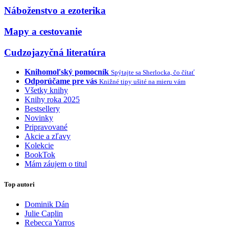
Náboženstvo a ezoterika
Mapy a cestovanie
Cudzojazyčná literatúra
Knihomoľský pomocník
Spýtajte sa Sherlocka, čo čítať
Odporúčame pre vás
Knižné tipy ušité na mieru vám
Všetky knihy
Knihy roka 2025
Bestsellery
Novinky
Pripravované
Akcie a zľavy
Kolekcie
BookTok
Mám záujem o titul
Top autori
Dominik Dán
Julie Caplin
Rebecca Yarros