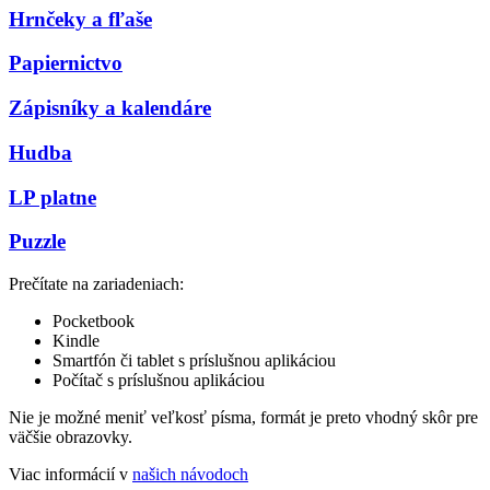
Hrnčeky a fľaše
Papiernictvo
Zápisníky a kalendáre
Hudba
LP platne
Puzzle
Prečítate na zariadeniach:
Pocketbook
Kindle
Smartfón či tablet s príslušnou aplikáciou
Počítač s príslušnou aplikáciou
Nie je možné meniť veľkosť písma, formát je preto vhodný skôr pre
väčšie obrazovky.
Viac informácií v
našich návodoch