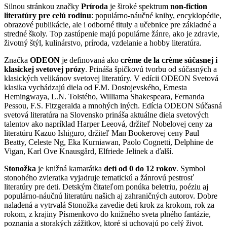
Silnou stránkou značky
Príroda
je široké spektrum
non-fiction
literatúry pre celú rodinu
: populárno-náučné knihy, encyklopédie,
obrazové publikácie, ale i odborné tituly a učebnice pre základné a
stredné školy. Top zastúpenie majú populárne žánre, ako je zdravie,
životný štýl, kulinárstvo, príroda, vzdelanie a hobby literatúra.
Značka
ODEON
je definovaná ako
crème de la crème súčasnej i
klasickej svetovej prózy
. Prináša špičkovú tvorbu od súčasných a
klasických velikánov svetovej literatúry. V edícii ODEON Svetová
klasika vychádzajú diela od F.M. Dostojevského, Ernesta
Hemingwaya, L.N. Tolstého, Williama Shakespeara, Fernanda
Pessou, F.S. Fitzgeralda a mnohých iných. Edícia ODEON Súčasná
svetová literatúra na Slovensko prináša aktuálne diela svetových
talentov ako napríklad Harper Leeová, držiteľ Nobelovej ceny za
literatúru Kazuo Ishiguro, držiteľ Man Bookerovej ceny Paul
Beatty, Celeste Ng, Eka Kurniawan, Paolo Cognetti, Delphine de
Vigan, Karl Ove Knausgård, Elfriede Jelinek a ďalší.
Stonožka
je knižná kamarátka
detí od 0 do 12 rokov
. Symbol
stonohého zvieratka vyjadruje tematickú a žánrovú pestrosť
literatúry pre deti. Detským čitateľom ponúka beletriu, poéziu aj
populárno-náučnú literatúru našich aj zahraničných autorov. Dobre
naladená a vytrvalá Stonožka zavedie deti krok za krokom, rok za
rokom, z krajiny Písmenkovo do knižného sveta plného fantázie,
poznania a storakých zážitkov, ktoré si uchovajú po celý život.