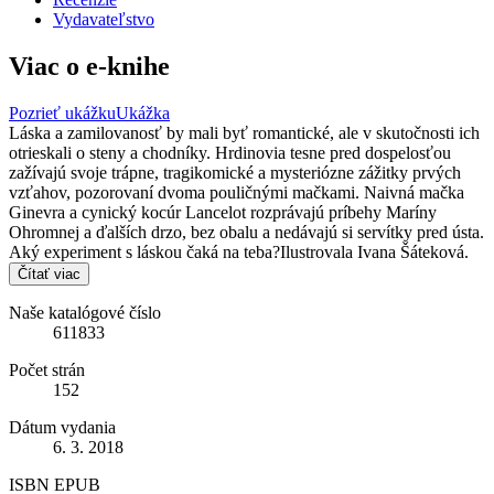
Vydavateľstvo
Viac o e-knihe
Pozrieť ukážku
Ukážka
Láska a zamilovanosť by mali byť romantické, ale v skutočnosti ich
otrieskali o steny a chodníky. Hrdinovia tesne pred dospelosťou
zažívajú svoje trápne, tragikomické a mysteriózne zážitky prvých
vzťahov, pozorovaní dvoma pouličnými mačkami. Naivná mačka
Ginevra a cynický kocúr Lancelot rozprávajú príbehy Maríny
Ohromnej a ďalších drzo, bez obalu a nedávajú si servítky pred ústa.
Aký experiment s láskou čaká na teba?Ilustrovala Ivana Šáteková.
Čítať viac
Naše katalógové číslo
611833
Počet strán
152
Dátum vydania
6. 3. 2018
ISBN EPUB