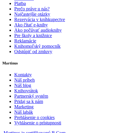
Platba
Prečo práve u nás?
Najčastejšie otázky
Rezervácia v kníhkupectve
Ako čítať e-knihy
Ako počúvať audioknihy
Pre školy a knižnice
Reklamácie
Knihomoľský pomocník
Odstúpiť od zmluvy
Martinus
Kontakty
Náš príbeh
Náš blog
Knihovrátok
Partnerský systém
Pridaj sa k nám
Marketing
Náš labák
Prehlásenie o cookies
Vyhlásenie o prístupnosti
Martinus je certifikovaný B Corp