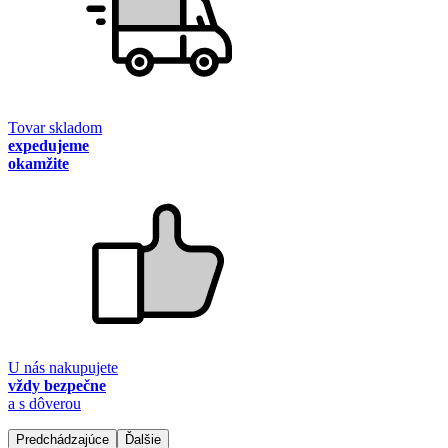
Tovar skladom
expedujeme
okamžite
U nás nakupujete
vždy bezpečne
a s dôverou
Predchádzajúce
Ďalšie