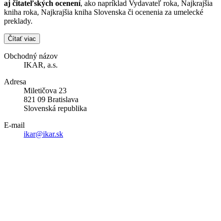
aj čitateľských ocenení
, ako napríklad Vydavateľ roka, Najkrajšia
kniha roka, Najkrajšia kniha Slovenska či ocenenia za umelecké
preklady.
Čítať viac
Obchodný názov
IKAR, a.s.
Adresa
Miletičova 23
821 09 Bratislava
Slovenská republika
E-mail
ikar@ikar.sk