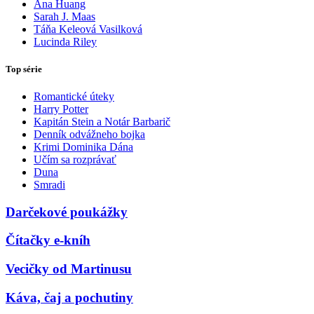
Ana Huang
Sarah J. Maas
Táňa Keleová Vasilková
Lucinda Riley
Top série
Romantické úteky
Harry Potter
Kapitán Stein a Notár Barbarič
Denník odvážneho bojka
Krimi Dominika Dána
Učím sa rozprávať
Duna
Smradi
Darčekové poukážky
Čítačky e-kníh
Vecičky od Martinusu
Káva, čaj a pochutiny