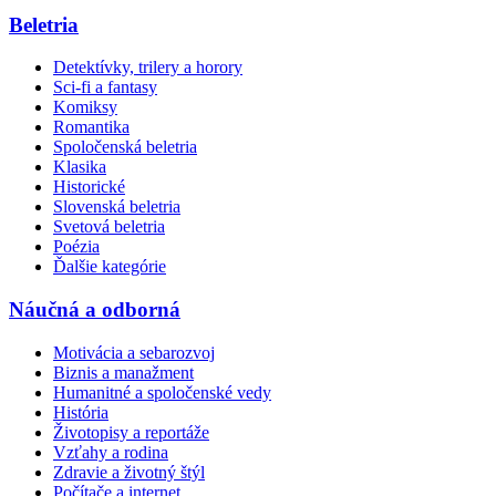
Beletria
Detektívky, trilery a horory
Sci-fi a fantasy
Komiksy
Romantika
Spoločenská beletria
Klasika
Historické
Slovenská beletria
Svetová beletria
Poézia
Ďalšie kategórie
Náučná a odborná
Motivácia a sebarozvoj
Biznis a manažment
Humanitné a spoločenské vedy
História
Životopisy a reportáže
Vzťahy a rodina
Zdravie a životný štýl
Počítače a internet