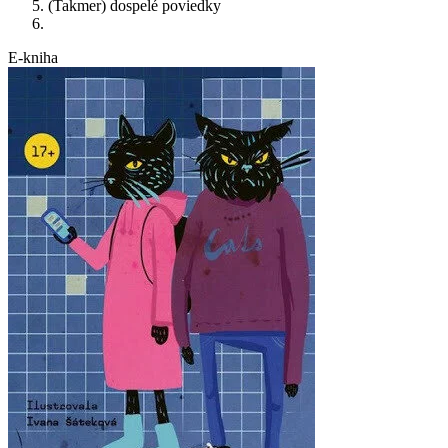
(Takmer) dospelé poviedky
E-kniha