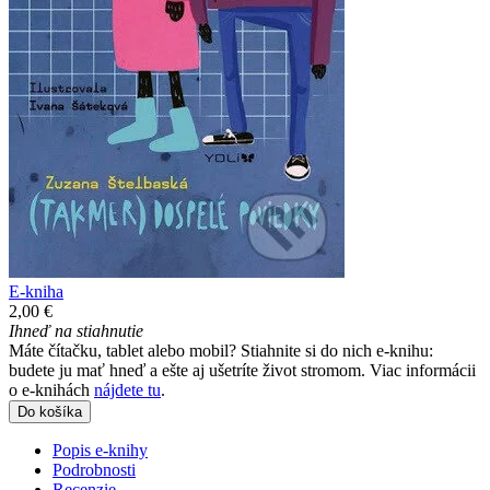
E-kniha
2,00 €
Ihneď na stiahnutie
Máte čítačku, tablet alebo mobil? Stiahnite si do nich e-knihu:
budete ju mať hneď a ešte aj ušetríte život stromom. Viac informácii
o e-knihách
nájdete tu
.
Do košíka
Popis e-knihy
Podrobnosti
Recenzie