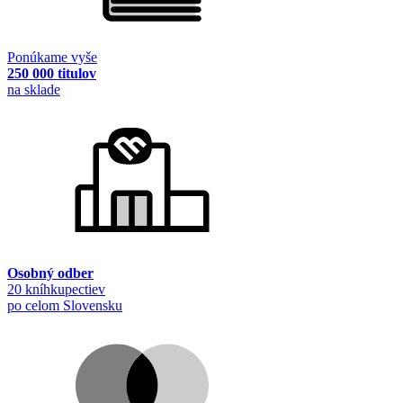
Ponúkame vyše
250 000 titulov
na sklade
Osobný odber
20 kníhkupectiev
po celom Slovensku