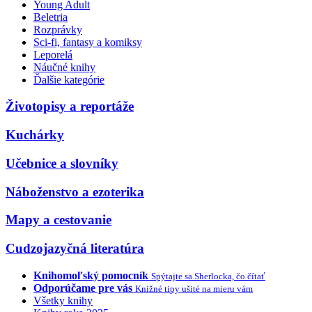
Young Adult
Beletria
Rozprávky
Sci-fi, fantasy a komiksy
Leporelá
Náučné knihy
Ďalšie kategórie
Životopisy a reportáže
Kuchárky
Učebnice a slovníky
Náboženstvo a ezoterika
Mapy a cestovanie
Cudzojazyčná literatúra
Knihomoľský pomocník
Spýtajte sa Sherlocka, čo čítať
Odporúčame pre vás
Knižné tipy ušité na mieru vám
Všetky knihy