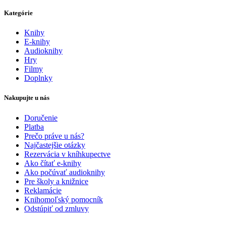
Kategórie
Knihy
E-knihy
Audioknihy
Hry
Filmy
Doplnky
Nakupujte u nás
Doručenie
Platba
Prečo práve u nás?
Najčastejšie otázky
Rezervácia v kníhkupectve
Ako čítať e-knihy
Ako počúvať audioknihy
Pre školy a knižnice
Reklamácie
Knihomoľský pomocník
Odstúpiť od zmluvy