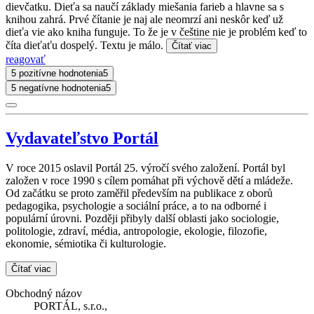
dievčatku. Dieťa sa naučí základy miešania farieb a hlavne sa s
knihou zahrá. Prvé čítanie je naj ale neomrzí ani neskôr keď už
dieťa vie ako kniha funguje. To že je v češtine nie je problém keď to
číta dieťaťu dospelý. Textu je málo.
Čítať viac
reagovať
5 pozitívne hodnotenia
5
5 negatívne hodnotenia
5
Vydavateľstvo Portál
V roce 2015 oslavil Portál 25. výročí svého založení. Portál byl
založen v roce 1990 s cílem pomáhat při výchově dětí a mládeže.
Od začátku se proto zaměřil především na publikace z oborů
pedagogika, psychologie a sociální práce, a to na odborné i
populární úrovni. Později přibyly další oblasti jako sociologie,
politologie, zdraví, média, antropologie, ekologie, filozofie,
ekonomie, sémiotika či kulturologie.
Čítať viac
Obchodný názov
PORTÁL, s.r.o.,