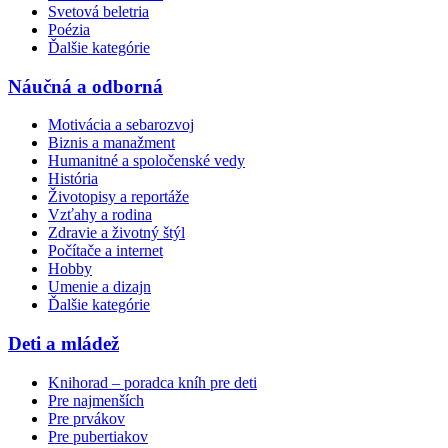
Svetová beletria
Poézia
Ďalšie kategórie
Náučná a odborná
Motivácia a sebarozvoj
Biznis a manažment
Humanitné a spoločenské vedy
História
Životopisy a reportáže
Vzťahy a rodina
Zdravie a životný štýl
Počítače a internet
Hobby
Umenie a dizajn
Ďalšie kategórie
Deti a mládež
Knihorad – poradca kníh pre deti
Pre najmenších
Pre prvákov
Pre pubertiakov