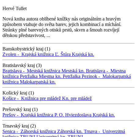
Hervé Tullet
Nová kniha autora oblíbené knížky nás originálním a hravým
způsobem vtahuje do světa barev, jejich kombinací a míchání.
Stránky plné barevných otisků prstů, skvrn a šmouh rozvíjejí
dětskou představivost, ...
Banskobystrický kraj (1)
Zvolen -
Krajská knižnica Ľ. Štúra
Krajská kn.
Bratislavský kraj (3)
Bratislava -
Mestská knižnica
Mestská kn.
Bratislava -
Miestna
knižnica Petržalka
Miestna kn. Petržalka
Pezinok -
Malokarpatská
knižnica
Malokarpatská kn.
Košický kraj (1)
Košice -
Knižnica pre mládež
Kn. pre mládež
Prešovský kraj (1)
Prešov -
Krajská knižnica P. O. Hviezdoslava
Krajská kn.
Trnavský kraj (2)
Senica -
Záhorská knižnica
Záhorská kn.
Trnava -
Univerzitná
knižnica TRUNI
Univerzitná kn. TRUNI