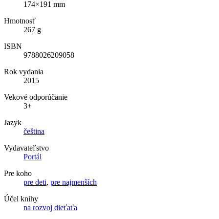
174×191 mm
Hmotnosť
267 g
ISBN
9788026209058
Rok vydania
2015
Vekové odporúčanie
3+
Jazyk
čeština
Vydavateľstvo
Portál
Pre koho
pre deti
,
pre najmenších
Účel knihy
na rozvoj dieťaťa