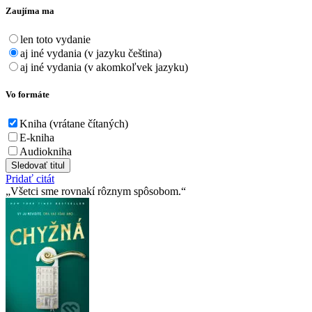
Zaujíma ma
len toto vydanie
aj iné vydania (v jazyku čeština)
aj iné vydania (v akomkoľvek jazyku)
Vo formáte
Kniha (vrátane čítaných)
E-kniha
Audiokniha
Sledovať titul
Pridať citát
Všetci sme rovnakí rôznym spôsobom.