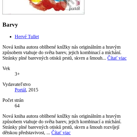
Barvy
Hervé Tullet
Nová kniha autora oblíbené knížky nás originálním a hravým
způsobem vtahuje do světa barev, jejich kombinací a míchání.
Stránky plné barevných otisků prstů, skvrn a šmouh...
Čítať viac
Vek
3+
Vydavateľstvo
Portál
, 2015
Počet strán
64
Nová kniha autora oblíbené knížky nás originálním a hravým
způsobem vtahuje do světa barev, jejich kombinací a míchání.
Stránky plné barevných otisků prstů, skvrn a šmouh rozvíjejí
dětskou představivost, ...
Čítať viac