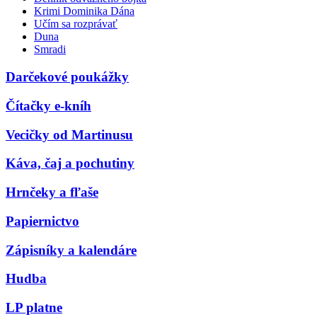
Krimi Dominika Dána
Učím sa rozprávať
Duna
Smradi
Darčekové poukážky
Čítačky e-kníh
Vecičky od Martinusu
Káva, čaj a pochutiny
Hrnčeky a fľaše
Papiernictvo
Zápisníky a kalendáre
Hudba
LP platne