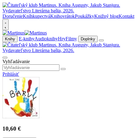
Doručenie
Kníhkupectvá
Knihovrátok
Poukážky
Knižný blog
Kontakt
E-knihy
Audioknihy
Hry
Filmy
Knihy
Doplnky
Vyhľadávanie
Prihlásiť
10,60 €