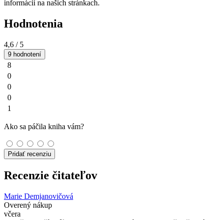
informácií na našich stránkach.
Hodnotenia
4,6
/ 5
9 hodnotení
8
0
0
0
1
Ako sa páčila kniha vám?
Pridať recenziu
Recenzie čitateľov
Marie Demjanovičová
Overený nákup
včera