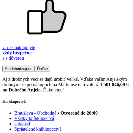
U nás nakupujete
vždy bezpečne
a s dôverou
Predchádzajúce
Ďalšie
Aj z drobných vecí sa dajú urobiť veľké. Vďaka vašim Anjelským
drobným ste pri nákupoch na Martinuse darovali už
1 501 846,00 €
na Dobrého Anjela
. Ďakujeme!
Kníhkupectvá
Bratislava - Obchodná
• Otvorené do 20:00
Všetky kníhkupectvá
Udalosti
Spriatelené kníhkupectvá