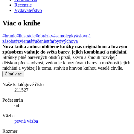
Recenzie
Vydavateľstvo
Viac o knihe
#hranie
#ilustrácie
#obrázky
#samolepky
#slovná
zásoba
#zvieratá
#učenie
#farby
#výchova
Nová kniha autora oblíbené knížky nás originálním a hravým
způsobem vtahuje do světa barev, jejich kombinací a míchání.
Stránky plné barevných otisků prstů, skvrn a šmouh rozvíjejí
dětskou představivost, vedou je k poznávání barev a možností jejich
míchání a vybízejí k tomu, strávit s hravou knihou veselé chvíle.
Čítať viac
Naše katalógové číslo
211527
Počet strán
64
Väzba
pevná väzba
Rozmer