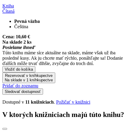
Kniha
Čítaná
Pevná väzba
Čeština
Cena:
10,60 €
Na sklade 2 ks
Posielame ihneď
Túto knihu máme síce aktuálne na sklade, máme však už iba
posledné kusy. Ak ju chcete mať rýchlo, ponáhľajte sa! Dodanie
ďalších môže trvať dlhšie, zvyčajne do troch dní.
Vložiť do košíka
Rezervovať v kníhkupectve
Na sklade v 1 kníhkupectve
Pridať do zoznamu
Sledovať dostupnosť
Dostupné v
11 knižniciach
.
Požičať v knižnici
V ktorých knižniciach majú túto knihu?