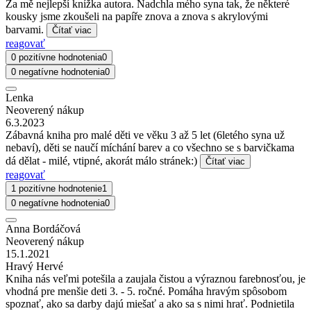
Za mě nejlepší knížka autora. Nadchla mého syna tak, že některé
kousky jsme zkoušeli na papíře znova a znova s akrylovými
barvami.
Čítať viac
reagovať
0 pozitívne hodnotenia
0
0 negatívne hodnotenia
0
Lenka
Neoverený nákup
6.3.2023
Zábavná kniha pro malé děti ve věku 3 až 5 let (6letého syna už
nebaví), děti se naučí míchání barev a co všechno se s barvičkama
dá dělat - milé, vtipné, akorát málo stránek:)
Čítať viac
reagovať
1 pozitívne hodnotenie
1
0 negatívne hodnotenia
0
Anna Bordáčová
Neoverený nákup
15.1.2021
Hravý Hervé
Kniha nás veľmi potešila a zaujala čistou a výraznou farebnosťou, je
vhodná pre menšie deti 3. - 5. ročné. Pomáha hravým spôsobom
spoznať, ako sa darby dajú miešať a ako sa s nimi hrať. Podnietila