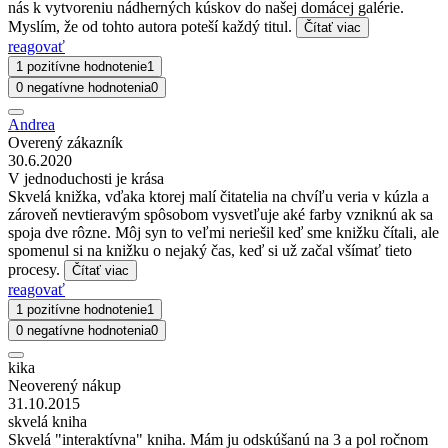
nás k vytvoreniu nádherných kúskov do našej domácej galérie.
Myslím, že od tohto autora poteší každý titul.
Čítať viac
reagovať
1 pozitívne hodnotenie
1
0 negatívne hodnotenia
0
Andrea
Overený zákazník
30.6.2020
V jednoduchosti je krása
Skvelá knižka, vďaka ktorej malí čitatelia na chvíľu veria v kúzla a
zároveň nevtieravým spôsobom vysvetľuje aké farby vzniknú ak sa
spoja dve rôzne. Môj syn to veľmi neriešil keď sme knižku čítali, ale
spomenul si na knižku o nejaký čas, keď si už začal všímať tieto
procesy.
Čítať viac
reagovať
1 pozitívne hodnotenie
1
0 negatívne hodnotenia
0
kika
Neoverený nákup
31.10.2015
skvelá kniha
Skvelá "interaktívna" kniha. Mám ju odskúšanú na 3 a pol ročnom