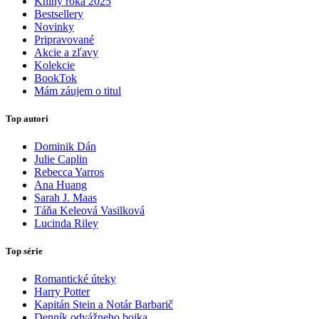
Knihy roka 2025
Bestsellery
Novinky
Pripravované
Akcie a zľavy
Kolekcie
BookTok
Mám záujem o titul
Top autori
Dominik Dán
Julie Caplin
Rebecca Yarros
Ana Huang
Sarah J. Maas
Táňa Keleová Vasilková
Lucinda Riley
Top série
Romantické úteky
Harry Potter
Kapitán Stein a Notár Barbarič
Denník odvážneho bojka