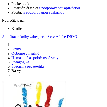
Pocketbook
Smartfón či tablet
s podporovanou aplikáciou
Počítač
s podporovanou aplikáciou
Neprečítate na:
Kindle
Ako čítať e-knihy zabezpečené cez Adobe DRM?
Knihy
Odborné a náučné
Humanitné a spoločenské vedy
Pedagogika
Špeciálna pedagogika
Barvy