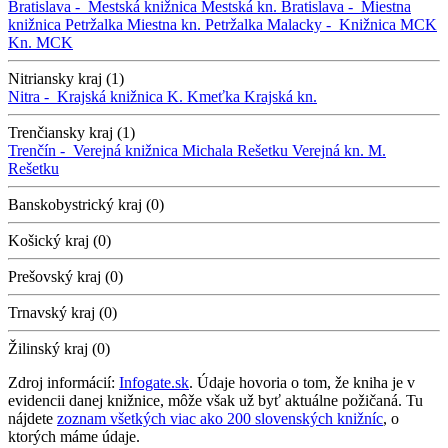
Bratislava -
Mestská knižnica
Mestská kn.
Bratislava -
Miestna
knižnica Petržalka
Miestna kn. Petržalka
Malacky -
Knižnica MCK
Kn. MCK
Nitriansky kraj (1)
Nitra -
Krajská knižnica K. Kmeťka
Krajská kn.
Trenčiansky kraj (1)
Trenčín -
Verejná knižnica Michala Rešetku
Verejná kn. M.
Rešetku
Banskobystrický kraj (0)
Košický kraj (0)
Prešovský kraj (0)
Trnavský kraj (0)
Žilinský kraj (0)
Zdroj informácií:
Infogate.sk
. Údaje hovoria o tom, že kniha je v
evidencii danej knižnice, môže však už byť aktuálne požičaná. Tu
nájdete
zoznam všetkých viac ako 200 slovenských knižníc
, o
ktorých máme údaje.