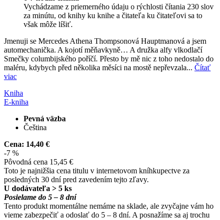
Vychádzame z priemerného údaju o rýchlosti čítania 230 slov
za minútu, od knihy ku knihe a čitateľa ku čitateľovi sa to
však môže líšiť.
Jmenuji se Mercedes Athena Thompsonová Hauptmanová a jsem
automechanička. A kojotí měňavkyně… A družka alfy vlkodlačí
Smečky columbijského poříčí. Přesto by mě nic z toho nedostalo do
maléru, kdybych před několika měsíci na mostě nepřevzala...
Čítať
viac
Kniha
E-kniha
Pevná väzba
Čeština
Cena:
14,40 €
-7 %
Pôvodná cena
15,45 €
Toto je najnižšia cena titulu v internetovom kníhkupectve za
posledných 30 dní pred zavedením tejto zľavy.
U dodávateľa > 5 ks
Posielame do 5 – 8 dní
Tento produkt momentálne nemáme na sklade, ale zvyčajne vám ho
vieme zabezpečiť a odoslať do 5 – 8 dní. A posnažíme sa aj trochu