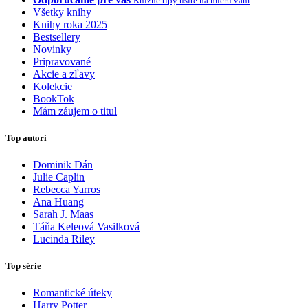
Knižné tipy ušité na mieru vám
Všetky knihy
Knihy roka 2025
Bestsellery
Novinky
Pripravované
Akcie a zľavy
Kolekcie
BookTok
Mám záujem o titul
Top autori
Dominik Dán
Julie Caplin
Rebecca Yarros
Ana Huang
Sarah J. Maas
Táňa Keleová Vasilková
Lucinda Riley
Top série
Romantické úteky
Harry Potter