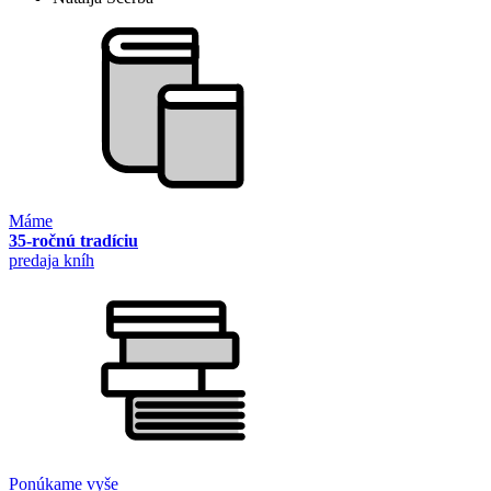
Máme
35-ročnú tradíciu
predaja kníh
Ponúkame vyše