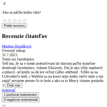
0
Ako sa páčila kniha vám?
Pridať recenziu
Recenzie čitateľov
Martina Haratíková
Overený nákup
31.7.2023
Tento raz čarodejnice
Teší ma, že sa v tomto pokračovaní do hlavnej paľby konečne
dostávajú čarodejnice, vrátane Elizavety. Dej je ako vždy napínavý
a pútavý, od knihy sa dá len veľmi ťažko odtrhnúť. Teším sa na
Uchvatiteľa duší, s Wulfem sa na konci tejto knihy niečo stalo a my
zatiaľ nevieme presne čo to bolo a ako sa to Mercy vlastne podarilo.
:)
Čítať viac
reagovať
1 pozitívne hodnotenie
1
0 negatívne hodnotenia
0