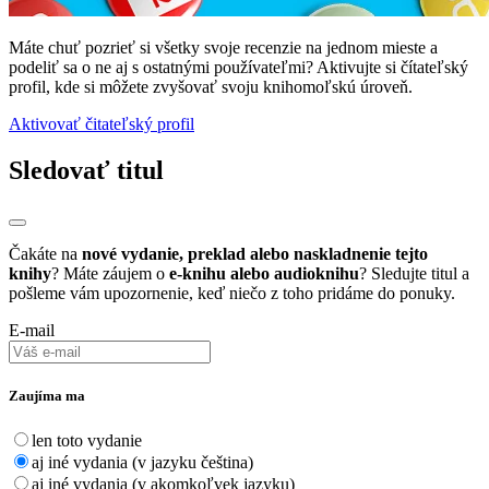
Máte chuť pozrieť si všetky svoje recenzie na jednom mieste a
podeliť sa o ne aj s ostatnými používateľmi? Aktivujte si čítateľský
profil, kde si môžete zvyšovať svoju knihomoľskú úroveň.
Aktivovať čitateľský profil
Sledovať titul
Čakáte na
nové vydanie, preklad alebo naskladnenie tejto
knihy
? Máte záujem o
e-knihu alebo audioknihu
? Sledujte titul a
pošleme vám upozornenie, keď niečo z toho pridáme do ponuky.
E-mail
Zaujíma ma
len toto vydanie
aj iné vydania (v jazyku čeština)
aj iné vydania (v akomkoľvek jazyku)