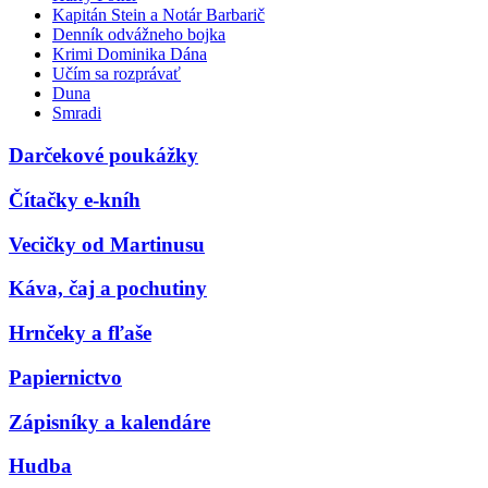
Kapitán Stein a Notár Barbarič
Denník odvážneho bojka
Krimi Dominika Dána
Učím sa rozprávať
Duna
Smradi
Darčekové poukážky
Čítačky e-kníh
Vecičky od Martinusu
Káva, čaj a pochutiny
Hrnčeky a fľaše
Papiernictvo
Zápisníky a kalendáre
Hudba