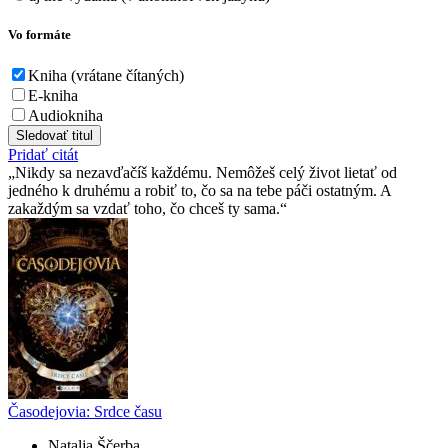
Vo formáte
Kniha (vrátane čítaných)
E-kniha
Audiokniha
Sledovať titul
Pridať citát
Nikdy sa nezavďačíš každému. Nemôžeš celý život lietať od
jedného k druhému a robiť to, čo sa na tebe páči ostatným. A
zakaždým sa vzdať toho, čo chceš ty sama.
Časodejovia: Srdce času
Natalja Ščerba