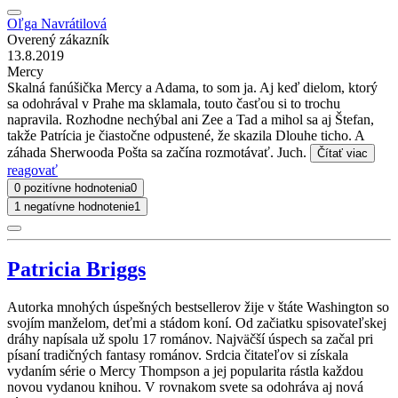
Oľga Navrátilová
Overený zákazník
13.8.2019
Mercy
Skalná fanúšička Mercy a Adama, to som ja. Aj keď dielom, ktorý
sa odohrával v Prahe ma sklamala, touto časťou si to trochu
napravila. Rozhodne nechýbal ani Zee a Tad a mihol sa aj Štefan,
takže Patrícia je čiastočne odpustené, že skazila Dlouhe ticho. A
záhada Sherwooda Pošta sa začína rozmotávať. Juch.
Čítať viac
reagovať
0 pozitívne hodnotenia
0
1 negatívne hodnotenie
1
Patricia Briggs
Autorka mnohých úspešných bestsellerov žije v štáte Washington so
svojím manželom, deťmi a stádom koní. Od začiatku spisovateľskej
dráhy napísala už spolu 17 románov. Najväčší úspech sa začal pri
písaní tradičných fantasy románov. Srdcia čitateľov si získala
vydaním série o Mercy Thompson a jej popularita rástla každou
novou vydanou knihou. V rovnakom svete sa odohráva aj nová