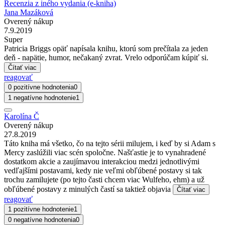
Recenzia z iného vydania (e-kniha)
Jana Mazáková
Overený nákup
7.9.2019
Super
Patricia Briggs opäť napísala knihu, ktorú som prečítala za jeden
deň - napätie, humor, nečakaný zvrat. Vrelo odporúčam kúpiť si.
Čítať viac
reagovať
0 pozitívne hodnotenia
0
1 negatívne hodnotenie
1
Karolína Č
Overený nákup
27.8.2019
Táto kniha má všetko, čo na tejto sérii milujem, i keď by si Adam s
Mercy zaslúžili viac scén spoločne. Našťastie je to vynahradené
dostatkom akcie a zaujímavou interakciou medzi jednotlivými
vedľajšími postavami, kedy nie veľmi obľúbené postavy si tak
trochu zamilujete (po tejto časti chcem viac Wulfeho, ehm) a už
obľúbené postavy z minulých častí sa taktiež objavia
Čítať viac
reagovať
1 pozitívne hodnotenie
1
0 negatívne hodnotenia
0