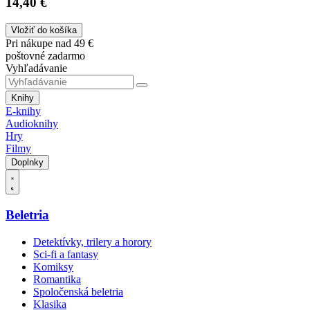
14,40 €
Vložiť do košíka
Pri nákupe nad 49 €
poštovné zadarmo
Vyhľadávanie
Knihy
E-knihy
Audioknihy
Hry
Filmy
Doplnky
Beletria
Detektívky, trilery a horory
Sci-fi a fantasy
Komiksy
Romantika
Spoločenská beletria
Klasika