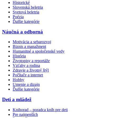
Historické
Slovenská beletria
Svetová beletria
Poézia
Ďalšie kategórie
Náučná a odborná
Motivácia a sebarozvoj
Biznis a manažment
Humanitné a spoločenské vedy
História
Životopisy a reportáže
Vzťahy a rodina
Zdravie a životný štýl
Počítače a internet
Hobby
Umenie a dizajn
Ďalšie kategórie
Deti a mládež
Knihorad – poradca kníh pre deti
Pre najmenších