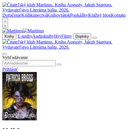
Doručenie
Kníhkupectvá
Knihovrátok
Poukážky
Knižný blog
Kontakt
E-knihy
Audioknihy
Hry
Filmy
Knihy
Doplnky
Vyhľadávanie
Prihlásiť