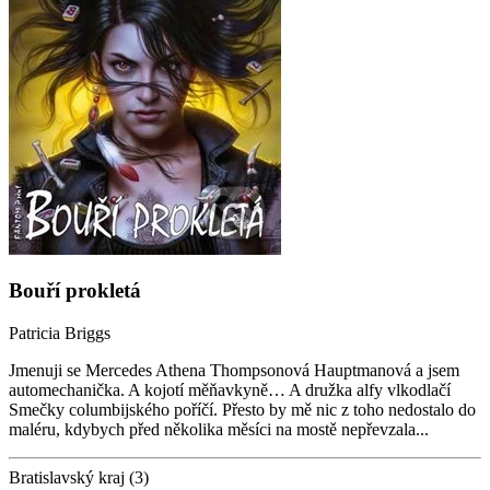
Bouří prokletá
Patricia Briggs
Jmenuji se Mercedes Athena Thompsonová Hauptmanová a jsem
automechanička. A kojotí měňavkyně… A družka alfy vlkodlačí
Smečky columbijského poříčí. Přesto by mě nic z toho nedostalo do
maléru, kdybych před několika měsíci na mostě nepřevzala...
Bratislavský kraj (3)