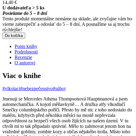
14,40 €
U dodávateľa > 5 ks
Posielame do 5 – 8 dní
Tento produkt momentálne nemáme na sklade, ale zvyčajne vám ho
vieme zabezpečiť a odoslať do 5 – 8 dní. A posnažíme sa aj trochu
rýchlejšie!
Do košíka
Popis knihy
Podrobnosti
Recenzie
O autorovi
Viac o knihe
#vlkolaci
#nebezpečenstvo
#súboj
Jmenuji se Mercedes Athena Thompsonová Hauptmanová a jsem
automechanička. A kojotí měňavkyně… A družka alfy vlkodlačí
Smečky columbijského poříčí. Přesto by mě nic z toho nedostalo do
maléru, kdybych před několika měsíci na mostě nepřevzala
odpovědnost za bezpečí všech osob žijících na našem území. V tu
chvíli mi to tak připadalo správné. Mělo to zahrnovat jenom hon na
vražedné gobliny, zombie kozy a občas nějakého trolla. Místo toho