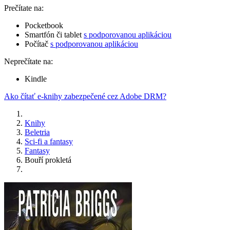
Prečítate na:
Pocketbook
Smartfón či tablet
s podporovanou aplikáciou
Počítač
s podporovanou aplikáciou
Neprečítate na:
Kindle
Ako čítať e-knihy zabezpečené cez Adobe DRM?
Knihy
Beletria
Sci-fi a fantasy
Fantasy
Bouří prokletá