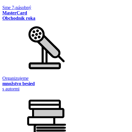
Sme 7-násobný
MasterCard
Obchodník roka
Organizujeme
množstvo besied
s autormi