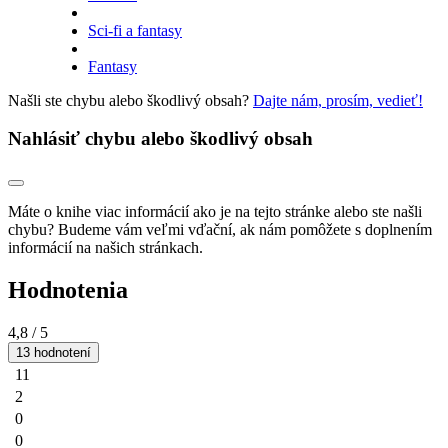
Sci-fi a fantasy
Fantasy
Našli ste chybu alebo škodlivý obsah?
Dajte nám, prosím, vedieť!
Nahlásiť chybu alebo škodlivý obsah
Máte o knihe viac informácií ako je na tejto stránke alebo ste našli
chybu? Budeme vám veľmi vďační, ak nám pomôžete s doplnením
informácií na našich stránkach.
Hodnotenia
4,8
/ 5
13 hodnotení
11
2
0
0