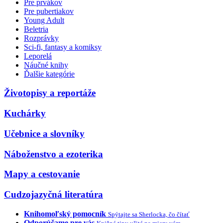
Pre prvákov
Pre pubertiakov
Young Adult
Beletria
Rozprávky
Sci-fi, fantasy a komiksy
Leporelá
Náučné knihy
Ďalšie kategórie
Životopisy a reportáže
Kuchárky
Učebnice a slovníky
Náboženstvo a ezoterika
Mapy a cestovanie
Cudzojazyčná literatúra
Knihomoľský pomocník
Spýtajte sa Sherlocka, čo čítať
Odporúčame pre vás