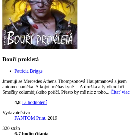
Bouří prokletá
Patricia Briggs
Jmenuji se Mercedes Athena Thompsonová Hauptmanová a jsem
automechanička. A kojotí měňavkyně… A družka alfy vlkodlačí
Smečky columbijského poříčí. Přesto by mě nic z toho...
Čítať viac
4,8
13 hodnotení
Vydavateľstvo
FANTOM Print
, 2019
320 strán
6-7 hodín čítania