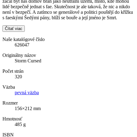
začal být náš domov brán jako neutrální území, místo, kde mohou
lidé bezpečně jednat s fae. Skutečnost je ale taková, že nic a nikdo
není v bezpečí. A zatímco se generálové a politici pouštějí do křížku
s faeskými Šedými pány, blíží se bouře a její jméno je Smrt.
Čítať viac
Naše katalógové číslo
626047
Originálny názov
Storm Cursed
Počet strán
320
Väzba
pevná väzba
Rozmer
156×212 mm
Hmotnosť
485 g
ISBN