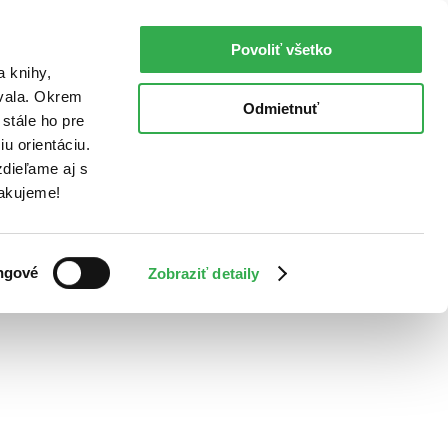
Povoliť všetko
a knihy,
ovala. Okrem
Odmietnuť
stále ho pre
u orientáciu.
dieľame aj s
Ďakujeme!
ngové
Zobraziť detaily