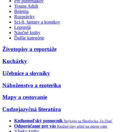
Pre pubertiakov
Young Adult
Beletria
Rozprávky
Sci-fi, fantasy a komiksy
Leporelá
Náučné knihy
Ďalšie kategórie
Životopisy a reportáže
Kuchárky
Učebnice a slovníky
Náboženstvo a ezoterika
Mapy a cestovanie
Cudzojazyčná literatúra
Knihomoľský pomocník
Spýtajte sa Sherlocka, čo čítať
Odporúčame pre vás
Knižné tipy ušité na mieru vám
Všetky knihy