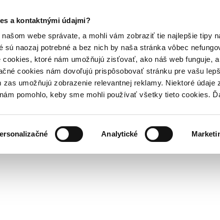
es a kontaktnými údajmi?
našom webe správate, a mohli vám zobraziť tie najlepšie tipy n
é sú naozaj potrebné a bez nich by naša stránka vôbec nefung
 cookies, ktoré nám umožňujú zisťovať, ako náš web funguje, a 
ačné cookies nám dovoľujú prispôsobovať stránku pre vašu lepši
zas umožňujú zobrazenie relevantnej reklamy. Niektoré údaje z
y nám pomohlo, keby sme mohli používať všetky tieto cookies. 
ersonalizačné
Analytické
Marketi