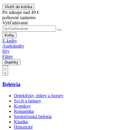
Vložiť do košíka
Pri nákupe nad 49 €
poštovné zadarmo
Vyhľadávanie
Knihy
E-knihy
Audioknihy
Hry
Filmy
Doplnky
Beletria
Detektívky, trilery a horory
Sci-fi a fantasy
Komiksy
Romantika
Spoločenská beletria
Klasika
Historické