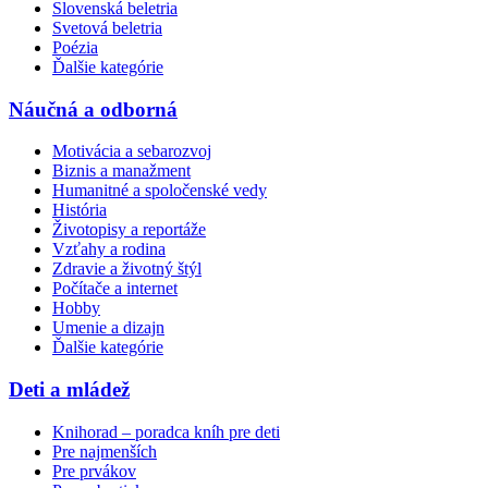
Slovenská beletria
Svetová beletria
Poézia
Ďalšie kategórie
Náučná a odborná
Motivácia a sebarozvoj
Biznis a manažment
Humanitné a spoločenské vedy
História
Životopisy a reportáže
Vzťahy a rodina
Zdravie a životný štýl
Počítače a internet
Hobby
Umenie a dizajn
Ďalšie kategórie
Deti a mládež
Knihorad – poradca kníh pre deti
Pre najmenších
Pre prvákov