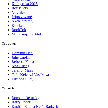
Knihy roka 2025
Bestsellery
Novinky
Pripravované
Akcie a zľavy
Kolekcie
BookTok
Mám záujem o titul
Top autori
Dominik Dán
Julie Caplin
Rebecca Yarros
Ana Huang
Sarah J. Maas
Táňa Keleová Vasilková
Lucinda Riley
Top série
Romantické úteky
Harry Potter
Kapitán Stein a Notár Barbarič