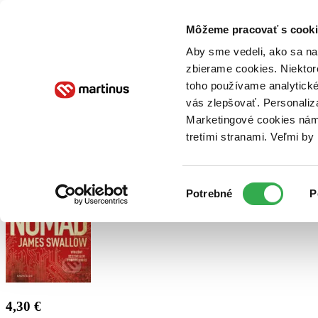
Doručenie
Kníhkupectvá
Knihovrátok
Poukážky
Knižný blog
Kontakt
Môžeme pracovať s cooki
Aby sme vedeli, ako sa na 
zbierame cookies. Niektor
E-knihy
Audioknihy
Hry
Filmy
Knihy
Doplnky
toho používame analytické
vás zlepšovať. Personaliz
Vyhľadávanie
Marketingové cookies nám 
tretími stranami. Veľmi b
Prihlásiť
Výber
Potrebné
P
súhlasu
4,30 €