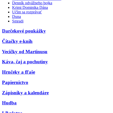
Denník odvážneho bojka
Krimi Dominika Dána
Učím sa rozprávať
Duna
Smradi
Darčekové poukážky
Čítačky e-kníh
Vecičky od Martinusu
Káva, čaj a pochutiny
Hrnčeky a fľaše
Papiernictvo
Zápisníky a kalendáre
Hudba