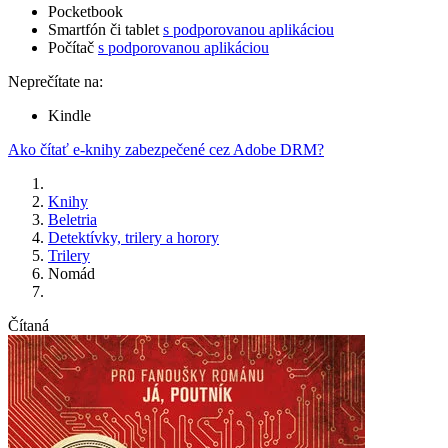
Pocketbook
Smartfón či tablet
s podporovanou aplikáciou
Počítač
s podporovanou aplikáciou
Neprečítate na:
Kindle
Ako čítať e-knihy zabezpečené cez Adobe DRM?
Knihy
Beletria
Detektívky, trilery a horory
Trilery
Nomád
Čítaná