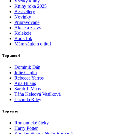
Všetky knihy
Knihy roka 2025
Bestsellery
Novinky
Pripravované
Akcie a zľavy
Kolekcie
BookTok
Mám záujem o titul
Top autori
Dominik Dán
Julie Caplin
Rebecca Yarros
Ana Huang
Sarah J. Maas
Táňa Keleová Vasilková
Lucinda Riley
Top série
Romantické úteky
Harry Potter
Kapitán Stein a Notár Barbarič