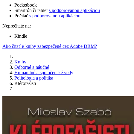
Pocketbook
Smartfón či tablet
s podporovanou aplikáciou
Počítač
s podporovanou aplikáciou
Neprečítate na:
Kindle
Ako čítať e-knihy zabezpečené cez Adobe DRM?
Knihy
Odborné a náučné
Humanitné a spoločenské vedy
Politológia a politika
Klérofašisti