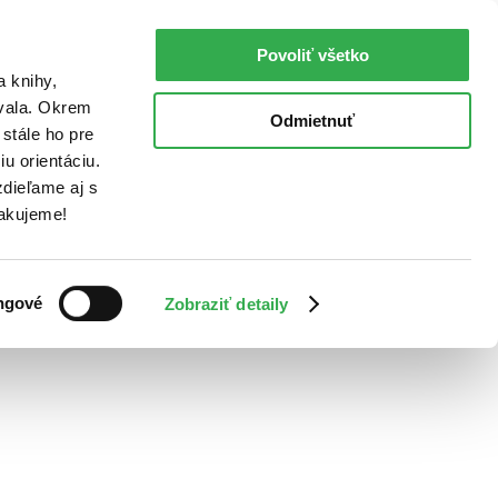
Povoliť všetko
a knihy,
ovala. Okrem
Odmietnuť
stále ho pre
u orientáciu.
dieľame aj s
Ďakujeme!
ngové
Zobraziť detaily