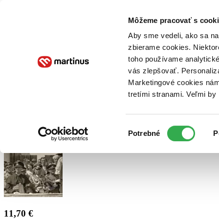
Doručenie
Kníhkupectvá
Knihovrátok
Poukážky
Knižný blog
Kontakt
Môžeme pracovať s cooki
Aby sme vedeli, ako sa na 
zbierame cookies. Niektor
E-knihy
Audioknihy
Hry
Filmy
Knihy
Doplnky
toho používame analytické
vás zlepšovať. Personaliz
Vyhľadávanie
Marketingové cookies nám 
tretími stranami. Veľmi b
Prihlásiť
Výber
Potrebné
P
súhlasu
11,70 €