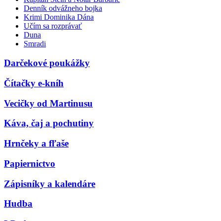
Denník odvážneho bojka
Krimi Dominika Dána
Učím sa rozprávať
Duna
Smradi
Darčekové poukážky
Čítačky e-kníh
Vecičky od Martinusu
Káva, čaj a pochutiny
Hrnčeky a fľaše
Papiernictvo
Zápisníky a kalendáre
Hudba