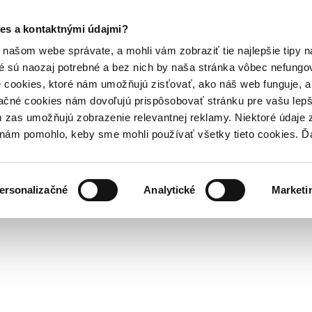
es a kontaktnými údajmi?
našom webe správate, a mohli vám zobraziť tie najlepšie tipy n
é sú naozaj potrebné a bez nich by naša stránka vôbec nefung
 cookies, ktoré nám umožňujú zisťovať, ako náš web funguje, a 
ačné cookies nám dovoľujú prispôsobovať stránku pre vašu lepši
zas umožňujú zobrazenie relevantnej reklamy. Niektoré údaje z
y nám pomohlo, keby sme mohli používať všetky tieto cookies. 
ersonalizačné
Analytické
Marketi