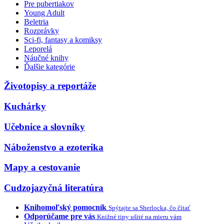
Pre pubertiakov
Young Adult
Beletria
Rozprávky
Sci-fi, fantasy a komiksy
Leporelá
Náučné knihy
Ďalšie kategórie
Životopisy a reportáže
Kuchárky
Učebnice a slovníky
Náboženstvo a ezoterika
Mapy a cestovanie
Cudzojazyčná literatúra
Knihomoľský pomocník
Spýtajte sa Sherlocka, čo čítať
Odporúčame pre vás
Knižné tipy ušité na mieru vám