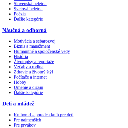
Slovenská beletria
Svetová beletria
Poézia
Ďalšie kategórie
Náučná a odborná
Motivácia a sebarozvoj
Biznis a manažment
Humanitné a spoločenské vedy
História
Životopisy a reportáže
Vzťahy a rodina
Zdravie a životný štýl
Počítače a internet
Hobby
Umenie a dizajn
Ďalšie kategórie
Deti a mládež
Knihorad – poradca kníh pre deti
Pre najmenších
Pre prvákov