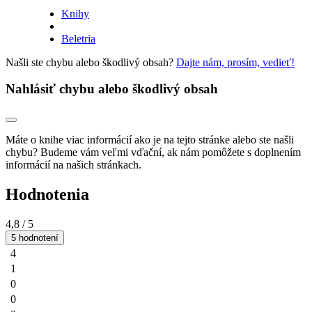
Knihy
Beletria
Našli ste chybu alebo škodlivý obsah?
Dajte nám, prosím, vedieť!
Nahlásiť chybu alebo škodlivý obsah
Máte o knihe viac informácií ako je na tejto stránke alebo ste našli
chybu? Budeme vám veľmi vďační, ak nám pomôžete s doplnením
informácií na našich stránkach.
Hodnotenia
4,8
/ 5
5 hodnotení
4
1
0
0