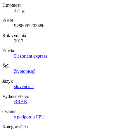
Hmotnosť
321 g
ISBN
9788097202880
Rok vydania
2017
Edícia
Dezorient express
Štýl
životopisný
Jazyk
slovenčina
Vydavateľstvo
BRAK
Ostatné
s podporou FPU
Kategorizácia