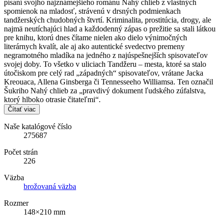
písaní svojho najznámejšieho románu Nahý chlieb z vlastných
spomienok na mladosť, strávenú v drsných podmienkach
tandžerských chudobných štvrtí. Kriminalita, prostitúcia, drogy, ale
najmä neutíchajúci hlad a každodenný zápas o prežitie sa stali látkou
pre knihu, ktorú dnes čítame nielen ako dielo výnimočných
literárnych kvalít, ale aj ako autentické svedectvo premeny
negramotného mladíka na jedného z najúspešnejších spisovateľov
svojej doby. To všetko v uliciach Tandžeru – mesta, ktoré sa stalo
útočiskom pre celý rad „západných“ spisovateľov, vrátane Jacka
Kreouaca, Allena Ginsberga či Tennesseeho Williamsa. Ten označil
Šukriho Nahý chlieb za „pravdivý dokument ľudského zúfalstva,
ktorý hlboko otrasie čitateľmi“.
Čítať viac
Naše katalógové číslo
275687
Počet strán
226
Väzba
brožovaná väzba
Rozmer
148×210 mm