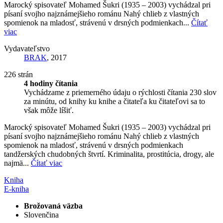
Marocký spisovateľ Mohamed Šukri (1935 – 2003) vychádzal pri
písaní svojho najznámejšieho románu Nahý chlieb z vlastných
spomienok na mladosť, strávenú v drsných podmienkach...
Čítať
viac
Vydavateľstvo
BRAK
, 2017
226 strán
4 hodiny čítania
Vychádzame z priemerného údaju o rýchlosti čítania 230 slov
za minútu, od knihy ku knihe a čitateľa ku čitateľovi sa to
však môže líšiť.
Marocký spisovateľ Mohamed Šukri (1935 – 2003) vychádzal pri
písaní svojho najznámejšieho románu Nahý chlieb z vlastných
spomienok na mladosť, strávenú v drsných podmienkach
tandžerských chudobných štvrtí. Kriminalita, prostitúcia, drogy, ale
najmä...
Čítať viac
Kniha
E-kniha
Brožovaná väzba
Slovenčina