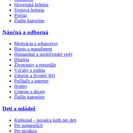
Slovenská beletria
Svetová beletria
Poézia
Ďalšie kategórie
Náučná a odborná
Motivácia a sebarozvoj
Biznis a manažment
Humanitné a spoločenské vedy
História
Životopisy a reportáže
Vzťahy a rodina
Zdravie a životný štýl
Počítače a internet
Hobby
Umenie a dizajn
Ďalšie kategórie
Deti a mládež
Knihorad – poradca kníh pre deti
Pre najmenších
Pre prvákov