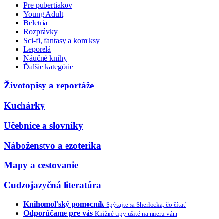
Pre pubertiakov
Young Adult
Beletria
Rozprávky
Sci-fi, fantasy a komiksy
Leporelá
Náučné knihy
Ďalšie kategórie
Životopisy a reportáže
Kuchárky
Učebnice a slovníky
Náboženstvo a ezoterika
Mapy a cestovanie
Cudzojazyčná literatúra
Knihomoľský pomocník
Spýtajte sa Sherlocka, čo čítať
Odporúčame pre vás
Knižné tipy ušité na mieru vám