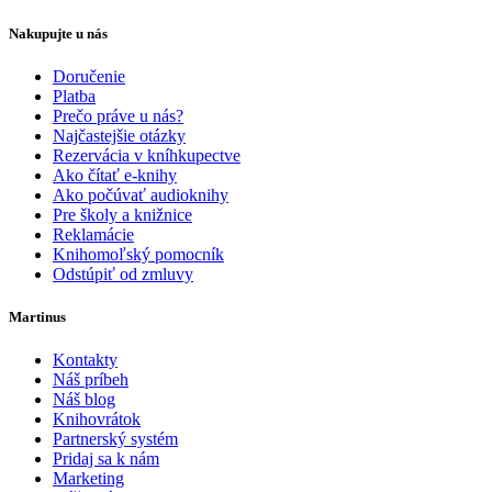
Nakupujte u nás
Doručenie
Platba
Prečo práve u nás?
Najčastejšie otázky
Rezervácia v kníhkupectve
Ako čítať e-knihy
Ako počúvať audioknihy
Pre školy a knižnice
Reklamácie
Knihomoľský pomocník
Odstúpiť od zmluvy
Martinus
Kontakty
Náš príbeh
Náš blog
Knihovrátok
Partnerský systém
Pridaj sa k nám
Marketing