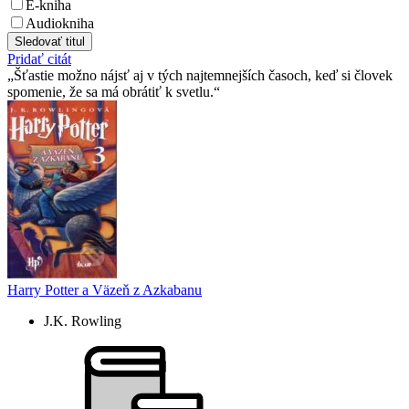
E-kniha
Audiokniha
Sledovať titul
Pridať citát
Šťastie možno nájsť aj v tých najtemnejších časoch, keď si človek
spomenie, že sa má obrátiť k svetlu.
Harry Potter a Väzeň z Azkabanu
J.K. Rowling