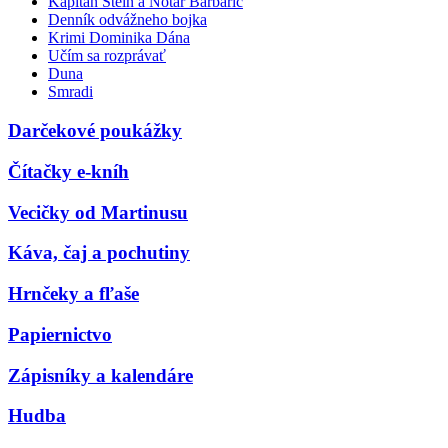
Kapitán Stein a Notár Barbarič
Denník odvážneho bojka
Krimi Dominika Dána
Učím sa rozprávať
Duna
Smradi
Darčekové poukážky
Čítačky e-kníh
Vecičky od Martinusu
Káva, čaj a pochutiny
Hrnčeky a fľaše
Papiernictvo
Zápisníky a kalendáre
Hudba