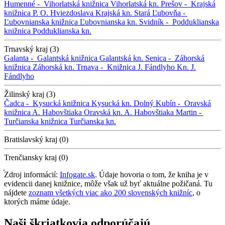
Humenné -
Vihorlatská knižnica
Vihorlatská kn.
Prešov -
Krajská
knižnica P. O. Hviezdoslava
Krajská kn.
Stará Ľubovňa -
Ľubovnianska knižnica
Ľubovnianska kn.
Svidník -
Podduklianska
knižnica
Podduklianska kn.
Trnavský kraj (3)
Galanta -
Galantská knižnica
Galantská kn.
Senica -
Záhorská
knižnica
Záhorská kn.
Trnava -
Knižnica J. Fándlyho
Kn. J.
Fándlyho
Žilinský kraj (3)
Čadca -
Kysucká knižnica
Kysucká kn.
Dolný Kubín -
Oravská
knižnica A. Habovštiaka
Oravská kn. A. Habovštiaka
Martin -
Turčianska knižnica
Turčianska kn.
Bratislavský kraj (0)
Trenčiansky kraj (0)
Zdroj informácií:
Infogate.sk
. Údaje hovoria o tom, že kniha je v
evidencii danej knižnice, môže však už byť aktuálne požičaná. Tu
nájdete
zoznam všetkých viac ako 200 slovenských knižníc
, o
ktorých máme údaje.
Naši škriatkovia odporúčajú