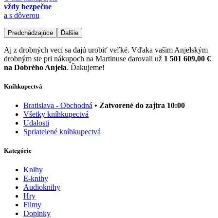
vždy bezpečne
a s dôverou
Predchádzajúce
Ďalšie
Aj z drobných vecí sa dajú urobiť veľké. Vďaka vašim Anjelským
drobným ste pri nákupoch na Martinuse darovali už
1 501 609,00 €
na Dobrého Anjela
. Ďakujeme!
Kníhkupectvá
Bratislava - Obchodná
• Zatvorené do zajtra 10:00
Všetky kníhkupectvá
Udalosti
Spriatelené kníhkupectvá
Kategórie
Knihy
E-knihy
Audioknihy
Hry
Filmy
Doplnky