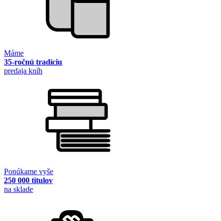
Máme
35-ročnú tradíciu
predaja kníh
Ponúkame vyše
250 000 titulov
na sklade