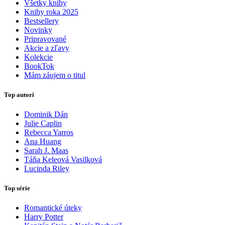
Všetky knihy
Knihy roka 2025
Bestsellery
Novinky
Pripravované
Akcie a zľavy
Kolekcie
BookTok
Mám záujem o titul
Top autori
Dominik Dán
Julie Caplin
Rebecca Yarros
Ana Huang
Sarah J. Maas
Táňa Keleová Vasilková
Lucinda Riley
Top série
Romantické úteky
Harry Potter