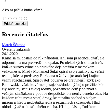
0
Ako sa páčila kniha vám?
Pridať recenziu
Recenzie čitateľov
Marek Ščamba
Overený zákazník
24.1.2020
Kniha sa mi dostala do rúk náhodou. Ani som ju nechcel čítať, ale
odporúčania ma presvedčili o opaku. Po niekoľkých stranách vás
knižka surovo vrhne do prudkého deja prežitia v marockom
veľkomeste. Mladý Mohamed Šukri opísal svoje zážitky až veľmi
reálne, kde sa predstavy Európana o žití v tejto arabskej krajine
veľmi rozchádzajú. Spisovateľ používa pejoratívnejší jazyk ako
Bukowski, avšak bravúrne opisuje každodenný boj o prežitie, kde
zlý sociálny status svojej rodiny, poznamená celý jeho život s
večným strašiakom v podobe despotického a nenávideného otca. Na
každom rohu mesta smrť, drogy, kriminalita obchod s bielym
mäsom a hlad z nedostatku jedla a sexuálnych skúseností. Hlad
ohlodaný až na kosť nahého chleba. Hlad po láske, ľudskom