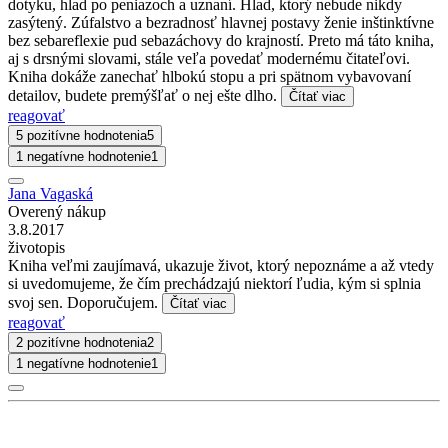
dotyku, hlad po peniazoch a uznaní. Hlad, ktorý nebude nikdy
zasýtený. Zúfalstvo a bezradnosť hlavnej postavy ženie inštinktívne
bez sebareflexie pud sebazáchovy do krajností. Preto má táto kniha,
aj s drsnými slovami, stále veľa povedať modernému čitateľovi.
Kniha dokáže zanechať hlbokú stopu a pri spätnom vybavovaní
detailov, budete premýšľať o nej ešte dlho.
Čítať viac
reagovať
5 pozitívne hodnotenia
5
1 negatívne hodnotenie
1
Jana Vagaská
Overený nákup
3.8.2017
životopis
Kniha veľmi zaujímavá, ukazuje život, ktorý nepoznáme a až vtedy
si uvedomujeme, že čím prechádzajú niektorí ľudia, kým si splnia
svoj sen. Doporučujem.
Čítať viac
reagovať
2 pozitívne hodnotenia
2
1 negatívne hodnotenie
1