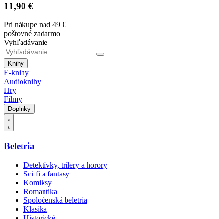
11,90 €
Pri nákupe nad 49 €
poštovné zadarmo
Vyhľadávanie
Knihy
E-knihy
Audioknihy
Hry
Filmy
Doplnky
Beletria
Detektívky, trilery a horory
Sci-fi a fantasy
Komiksy
Romantika
Spoločenská beletria
Klasika
Historické