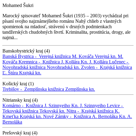
Mohamed Šukri
Marocký spisovateľ Mohamed Šukri (1935 – 2003) vychádzal pri
písaní svojho najznámejšieho románu Nahý chlieb z vlastných
spomienok na mladosť, strávenú v drsných podmienkach
tandžerských chudobných štvrtí. Kriminalita, prostitúcia, drogy, ale
najmä...
Banskobystrický kraj (4)
Banská Bystrica -
Verejná knižnica M. Kováča
Verejná kn. M.
Kováča
Kremnica -
Knižnica J. Kollára
Kn. J. Kollára
Lučenec -
Novohradská knižnica
Novohradská kn.
Zvolen -
Krajská knižnica
Ľ. Štúra
Krajská kn.
Košický kraj (1)
Trebišov -
Zemplínska knižnica
Zemplínska kn.
Nitriansky kraj (4)
Komárno -
Knižnica J. Szinnyeiho
Kn. J. Szinnyeiho
Levice -
Tekovská knižnica
Tekovská kn.
Nitra -
Krajská knižnica K.
Kmeťka
Krajská kn.
Nové Zámky -
Knižnica A. Bernoláka
Kn. A.
Bernoláka
Prešovský kraj (4)