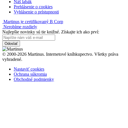
Náš labák
Prehlásenie o cookies
Vyhlásenie o prístupnosti
Martinus je certifikovaný B Corp
Nerobíme rozdiely
Najlepšie novinky sú tie knižné. Získajte ich ako prví:
Odoslať
© 2000-2026 Martinus. Internetové kníhkupectvo. Všetky práva
vyhradené.
Nastaviť cookies
Ochrana súkromia
Obchodné podmienky