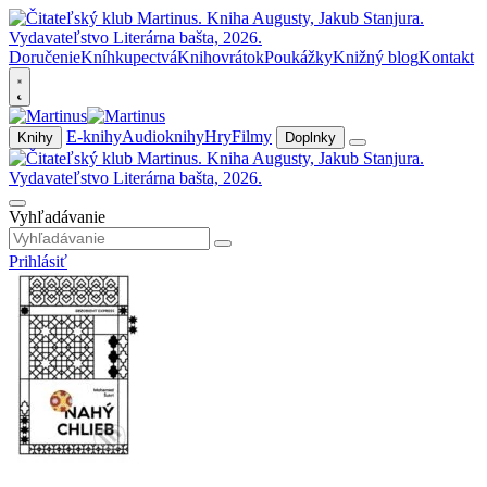
Doručenie
Kníhkupectvá
Knihovrátok
Poukážky
Knižný blog
Kontakt
E-knihy
Audioknihy
Hry
Filmy
Knihy
Doplnky
Vyhľadávanie
Prihlásiť