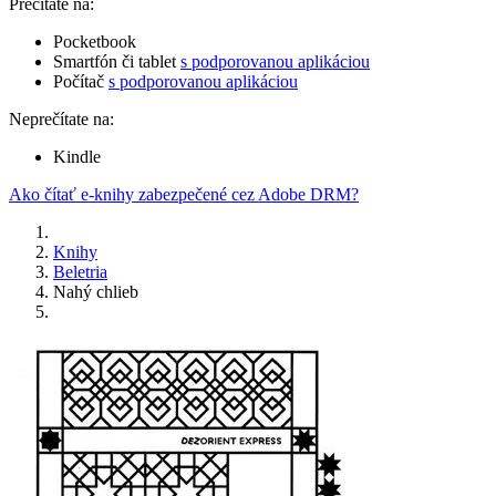
Prečítate na:
Pocketbook
Smartfón či tablet
s podporovanou aplikáciou
Počítač
s podporovanou aplikáciou
Neprečítate na:
Kindle
Ako čítať e-knihy zabezpečené cez Adobe DRM?
Knihy
Beletria
Nahý chlieb