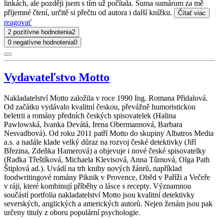
linkách, ale později jsem s tím už počítala. Suma sumárum za mě
příjemné čtení, určitě si přečtu od autora i další knížku.
Čítať viac
reagovať
2 pozitívne hodnotenia
2
0 negatívne hodnotenia
0
Vydavateľstvo Motto
Nakladatelství Motto založila v roce 1990 Ing. Romana Přidalová.
Od začátku vydávalo kvalitní českou, převážně humoristickou
beletrii a romány předních českých spisovatelek (Halina
Pawlowská, Ivanka Devátá, Irena Obermannová, Barbara
Nesvadbová). Od roku 2011 patří Motto do skupiny Albatros Media
a.s. a nadále klade velký důraz na rozvoj české detektivky (Jiří
Březina, Zdeňka Hamerová) a objevuje i nové české spisovatelky
(Radka Třeštíková, Michaela Klevisová, Anna Tůmová, Olga Path
Štiplová ad.). Uvádí na trh knihy nových žánrů, například
foodwritingové romány Piknik v Provence, Oběd v Paříži a Večeře
v ráji, které kombinují příběhy o lásce s recepty. Významnou
součástí portfolia nakladatelství Motto jsou kvalitní detektivky
severských, anglických a amerických autorů. Nejen ženám jsou pak
určeny tituly z oboru populární psychologie.