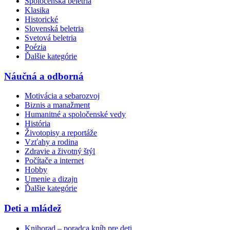
Spoločenská beletria
Klasika
Historické
Slovenská beletria
Svetová beletria
Poézia
Ďalšie kategórie
Náučná a odborná
Motivácia a sebarozvoj
Biznis a manažment
Humanitné a spoločenské vedy
História
Životopisy a reportáže
Vzťahy a rodina
Zdravie a životný štýl
Počítače a internet
Hobby
Umenie a dizajn
Ďalšie kategórie
Deti a mládež
Knihorad – poradca kníh pre deti