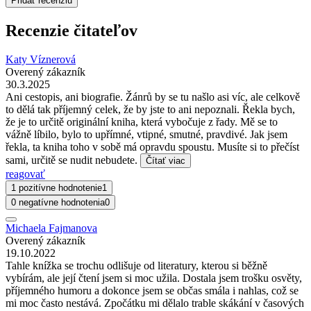
Pridať recenziu
Recenzie čitateľov
Katy Víznerová
Overený zákazník
30.3.2025
Ani cestopis, ani biografie. Žánrů by se tu našlo asi víc, ale celkově
to dělá tak příjemný celek, že by jste to ani nepoznali. Řekla bych,
že je to určitě originální kniha, která vybočuje z řady. Mě se to
vážně líbilo, bylo to upřímné, vtipné, smutné, pravdivé. Jak jsem
řekla, ta kniha toho v sobě má opravdu spoustu. Musíte si to přečíst
sami, určitě se nudit nebudete.
Čítať viac
reagovať
1 pozitívne hodnotenie
1
0 negatívne hodnotenia
0
Michaela Fajmanova
Overený zákazník
19.10.2022
Tahle knížka se trochu odlišuje od literatury, kterou si běžně
vybírám, ale její čtení jsem si moc užila. Dostala jsem trošku osvěty,
příjemného humoru a dokonce jsem se občas smála i nahlas, což se
mi moc často nestává. Zpočátku mi dělalo trable skákání v časových