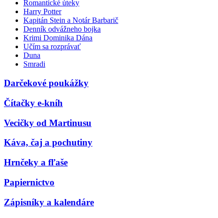
Romantické úteky
Harry Potter
Kapitán Stein a Notár Barbarič
Denník odvážneho bojka
Krimi Dominika Dána
Učím sa rozprávať
Duna
Smradi
Darčekové poukážky
Čítačky e-kníh
Vecičky od Martinusu
Káva, čaj a pochutiny
Hrnčeky a fľaše
Papiernictvo
Zápisníky a kalendáre