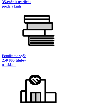
35-ročnú tradíciu
predaja kníh
Ponúkame vyše
250 000 titulov
na sklade