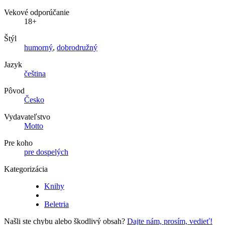
Vekové odporúčanie
18+
Štýl
humorný
,
dobrodružný
Jazyk
čeština
Pôvod
Česko
Vydavateľstvo
Motto
Pre koho
pre dospelých
Kategorizácia
Knihy
Beletria
Našli ste chybu alebo škodlivý obsah?
Dajte nám, prosím, vedieť!