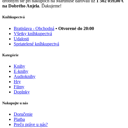
drobným ste pri nákupoch na Martinuse darovali už
1 502 059,00 €
na Dobrého Anjela
. Ďakujeme!
Kníhkupectvá
Bratislava - Obchodná
• Otvorené do 20:00
Všetky kníhkupectvá
Udalosti
Spriatelené kníhkupectvá
Kategórie
Knihy
E-knihy
Audioknihy
Hry
Filmy
Doplnky
Nakupujte u nás
Doručenie
Platba
Prečo práve u nás?