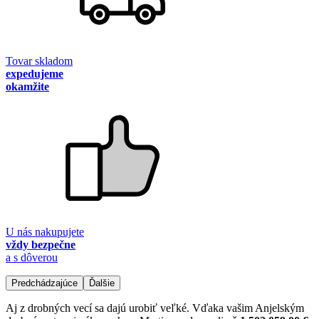
Tovar skladom
expedujeme
okamžite
U nás nakupujete
vždy bezpečne
a s dôverou
Predchádzajúce
Ďalšie
Aj z drobných vecí sa dajú urobiť veľké. Vďaka vašim Anjelským