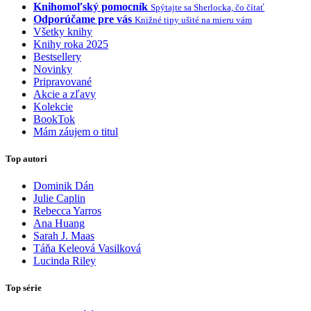
Knihomoľský pomocník
Spýtajte sa Sherlocka, čo čítať
Odporúčame pre vás
Knižné tipy ušité na mieru vám
Všetky knihy
Knihy roka 2025
Bestsellery
Novinky
Pripravované
Akcie a zľavy
Kolekcie
BookTok
Mám záujem o titul
Top autori
Dominik Dán
Julie Caplin
Rebecca Yarros
Ana Huang
Sarah J. Maas
Táňa Keleová Vasilková
Lucinda Riley
Top série