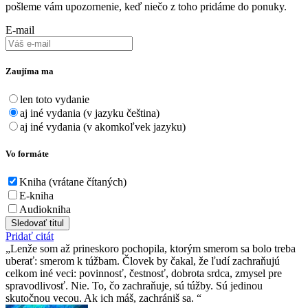
pošleme vám upozornenie, keď niečo z toho pridáme do ponuky.
E-mail
Zaujíma ma
len toto vydanie
aj iné vydania (v jazyku čeština)
aj iné vydania (v akomkoľvek jazyku)
Vo formáte
Kniha (vrátane čítaných)
E-kniha
Audiokniha
Sledovať titul
Pridať citát
Lenže som až prineskoro pochopila, ktorým smerom sa bolo treba
uberať: smerom k túžbam. Človek by čakal, že ľudí zachraňujú
celkom iné veci: povinnosť, čestnosť, dobrota srdca, zmysel pre
spravodlivosť. Nie. To, čo zachraňuje, sú túžby. Sú jedinou
skutočnou vecou. Ak ich máš, zachrániš sa.