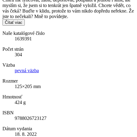
myslím si, že jsem si to tenkrát jen špatně vyložil. Chcete vědět, co
vás čeká? Buďte v klidu, protože to vám nikdo dopředu neřekne. Že
jste to nečekali? Mně to povídejte.
Čítať viac
Naše katalógové číslo
1639391
Počet strán
304
Väzba
pevná väzba
Rozmer
125×205 mm
Hmotnosť
424 g
ISBN
9788026723127
Dátum vydania
18. 8. 2022