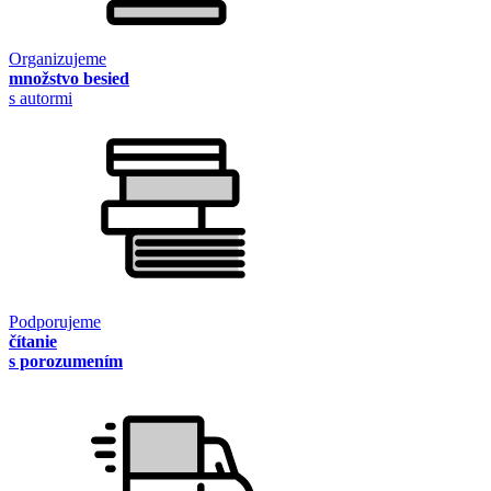
Organizujeme
množstvo besied
s autormi
Podporujeme
čítanie
s porozumením