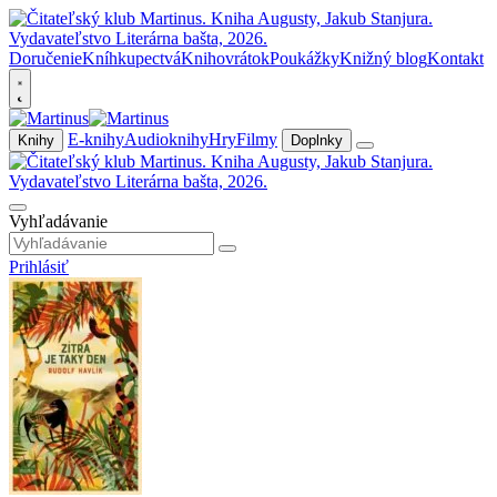
Doručenie
Kníhkupectvá
Knihovrátok
Poukážky
Knižný blog
Kontakt
E-knihy
Audioknihy
Hry
Filmy
Knihy
Doplnky
Vyhľadávanie
Prihlásiť