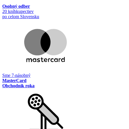
Osobný odber
20 kníhkupectiev
po celom Slovensku
Sme 7-násobný
MasterCard
Obchodník roka