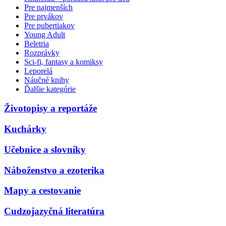
Pre najmenších
Pre prvákov
Pre pubertiakov
Young Adult
Beletria
Rozprávky
Sci-fi, fantasy a komiksy
Leporelá
Náučné knihy
Ďalšie kategórie
Životopisy a reportáže
Kuchárky
Učebnice a slovníky
Náboženstvo a ezoterika
Mapy a cestovanie
Cudzojazyčná literatúra