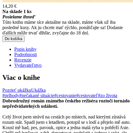
14,20 €
Na sklade 1 ks
Posielame ihneď
Túto knihu máme síce aktuálne na sklade, máme však už iba
posledné kusy. Ak ju chcete mať rýchlo, ponáhľajte sa! Dodanie
ďalších môže trvať dlhšie, zvyčajne do 18 dní.
Do košíka
Popis knihy
Podrobnosti
Recenzie
Vydavateľstvo
Viac o knihe
Pozrieť ukážku
Ukážka
#príhody
#nečakané situácie
#cestovanie
#cestovateľ
#zo života
Dobrodružný román známého českého režiséra roztočí tornádo
nepředvídatelných událostí.
Celý život jsem strávil na cestách po místech, nad kterými zůstává
rozum stát. Spadl jsem s letadlem, potopil se s lodí a přejelo mě auto.
Kousl mě had, pes, pavouk, opice a jedna malá ryba u pobřeží Asie.
Chtěli mě lynčovat, zabít, deportovat, podplatit a jednou i sníst, ale