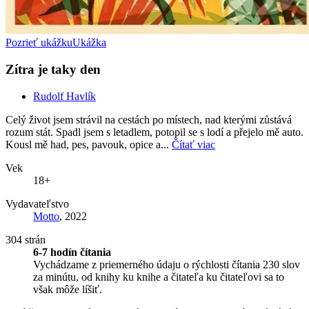
Pozrieť ukážku
Ukážka
Zítra je taky den
Rudolf Havlík
Celý život jsem strávil na cestách po místech, nad kterými zůstává
rozum stát. Spadl jsem s letadlem, potopil se s lodí a přejelo mě auto.
Kousl mě had, pes, pavouk, opice a...
Čítať viac
Vek
18+
Vydavateľstvo
Motto
, 2022
304 strán
6-7 hodín čítania
Vychádzame z priemerného údaju o rýchlosti čítania 230 slov
za minútu, od knihy ku knihe a čitateľa ku čitateľovi sa to
však môže líšiť.