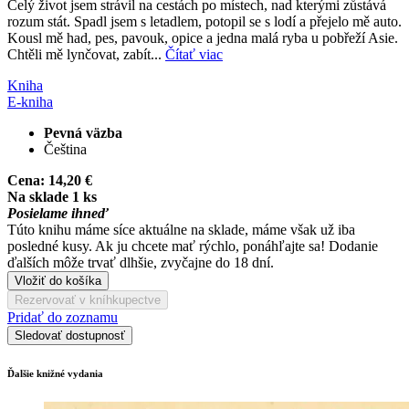
Celý život jsem strávil na cestách po místech, nad kterými zůstává
rozum stát. Spadl jsem s letadlem, potopil se s lodí a přejelo mě auto.
Kousl mě had, pes, pavouk, opice a jedna malá ryba u pobřeží Asie.
Chtěli mě lynčovat, zabít...
Čítať viac
Kniha
E-kniha
Pevná väzba
Čeština
Cena:
14,20 €
Na sklade 1 ks
Posielame ihneď
Túto knihu máme síce aktuálne na sklade, máme však už iba
posledné kusy. Ak ju chcete mať rýchlo, ponáhľajte sa! Dodanie
ďalších môže trvať dlhšie, zvyčajne do 18 dní.
Vložiť do košíka
Rezervovať v kníhkupectve
Pridať do zoznamu
Sledovať dostupnosť
Ďalšie knižné vydania