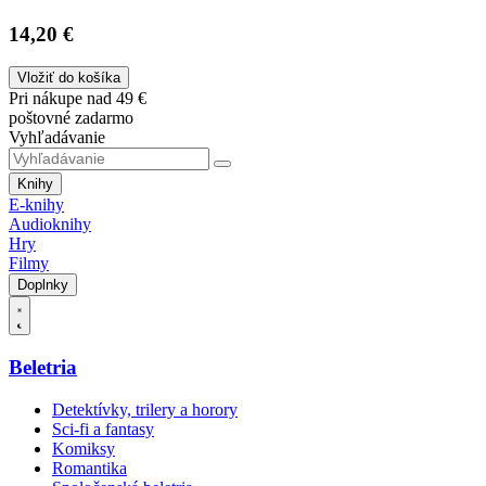
14,20 €
Vložiť do košíka
Pri nákupe nad 49 €
poštovné zadarmo
Vyhľadávanie
Knihy
E-knihy
Audioknihy
Hry
Filmy
Doplnky
Beletria
Detektívky, trilery a horory
Sci-fi a fantasy
Komiksy
Romantika