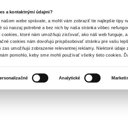
es a kontaktnými údajmi?
našom webe správate, a mohli vám zobraziť tie najlepšie tipy n
é sú naozaj potrebné a bez nich by naša stránka vôbec nefung
 cookies, ktoré nám umožňujú zisťovať, ako náš web funguje, a 
ačné cookies nám dovoľujú prispôsobovať stránku pre vašu lepši
zas umožňujú zobrazenie relevantnej reklamy. Niektoré údaje z
y nám pomohlo, keby sme mohli používať všetky tieto cookies. 
ersonalizačné
Analytické
Marketi