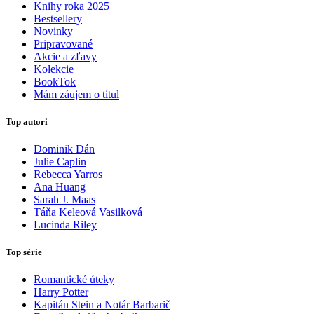
Knihy roka 2025
Bestsellery
Novinky
Pripravované
Akcie a zľavy
Kolekcie
BookTok
Mám záujem o titul
Top autori
Dominik Dán
Julie Caplin
Rebecca Yarros
Ana Huang
Sarah J. Maas
Táňa Keleová Vasilková
Lucinda Riley
Top série
Romantické úteky
Harry Potter
Kapitán Stein a Notár Barbarič