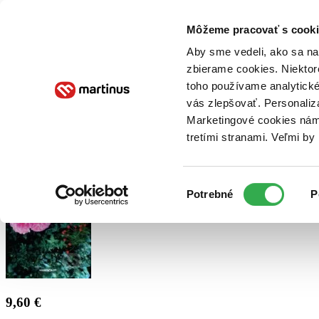
Doručenie
Kníhkupectvá
Knihovrátok
Poukážky
Knižný blog
Kontakt
Môžeme pracovať s cooki
Aby sme vedeli, ako sa na 
zbierame cookies. Niektor
E-knihy
Audioknihy
Hry
Filmy
Knihy
Doplnky
toho používame analytické
vás zlepšovať. Personaliz
Vyhľadávanie
Marketingové cookies nám 
tretími stranami. Veľmi b
Prihlásiť
Výber
Potrebné
P
súhlasu
9,60 €