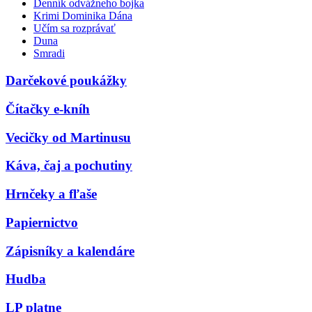
Denník odvážneho bojka
Krimi Dominika Dána
Učím sa rozprávať
Duna
Smradi
Darčekové poukážky
Čítačky e-kníh
Vecičky od Martinusu
Káva, čaj a pochutiny
Hrnčeky a fľaše
Papiernictvo
Zápisníky a kalendáre
Hudba
LP platne