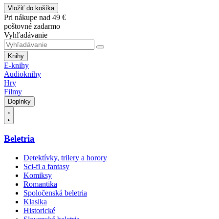
Vložiť do košíka
Pri nákupe nad 49 €
poštovné zadarmo
Vyhľadávanie
Knihy
E-knihy
Audioknihy
Hry
Filmy
Doplnky
Beletria
Detektívky, trilery a horory
Sci-fi a fantasy
Komiksy
Romantika
Spoločenská beletria
Klasika
Historické