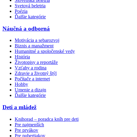
Slovenská beletria
Svetová beletria
Poézia
Ďalšie kategórie
Náučná a odborná
Motivácia a sebarozvoj
Biznis a manažment
Humanitné a spoločenské vedy
História
Životopisy a reportáže
Vzťahy a rodina
Zdravie a životný štýl
Počítače a internet
Hobby
Umenie a dizajn
Ďalšie kategórie
Deti a mládež
Knihorad – poradca kníh pre deti
Pre najmenších
Pre prvákov
Pre pubertiakov