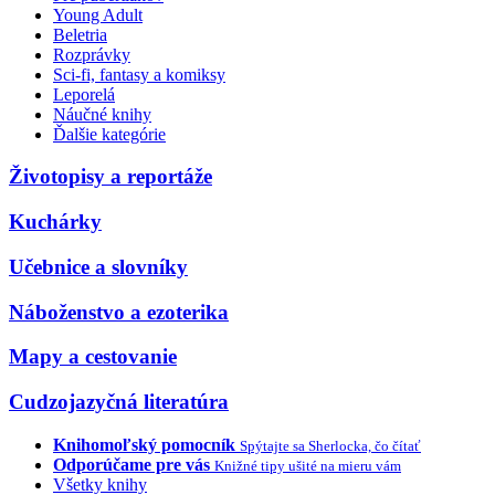
Young Adult
Beletria
Rozprávky
Sci-fi, fantasy a komiksy
Leporelá
Náučné knihy
Ďalšie kategórie
Životopisy a reportáže
Kuchárky
Učebnice a slovníky
Náboženstvo a ezoterika
Mapy a cestovanie
Cudzojazyčná literatúra
Knihomoľský pomocník
Spýtajte sa Sherlocka, čo čítať
Odporúčame pre vás
Knižné tipy ušité na mieru vám
Všetky knihy