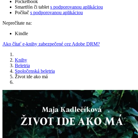
Pocketbook
Smartfón či tablet
s podporovanou aplikáciou
Počítač
s podporovanou aplikáciou
Neprečítate na:
Kindle
Ako čítať e-knihy zabezpečené cez Adobe DRM?
Knihy
Beletria
Spoločenská beletria
Život ide ako má