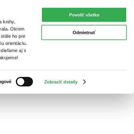
Povoliť všetko
a knihy,
ovala. Okrem
Odmietnuť
stále ho pre
u orientáciu.
dieľame aj s
Ďakujeme!
ngové
Zobraziť detaily