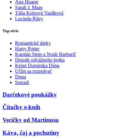
Ana Huang
Sarah J. Maas
Táňa Keleová Vasilková
Lucinda Riley
Top série
Romantické úteky
Harry Potter
Kapitán Stein a Notár Barbarič
Denník odvážneho bojka
Krimi Dominika Dána
Učím sa rozprávať
Duna
Smradi
Darčekové poukážky
Čítačky e-kníh
Vecičky od Martinusu
Káva, čaj a pochutiny