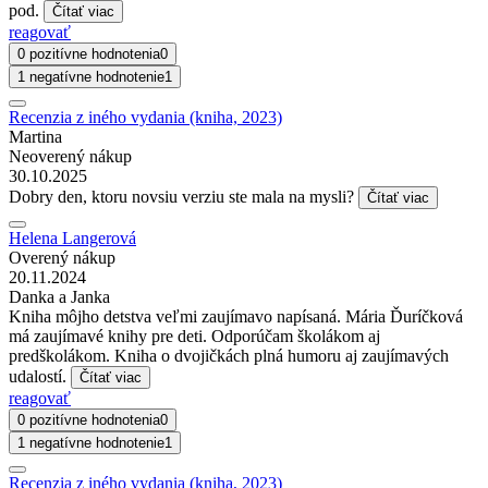
pod.
Čítať viac
reagovať
0 pozitívne hodnotenia
0
1 negatívne hodnotenie
1
Recenzia z iného vydania (kniha, 2023)
Martina
Neoverený nákup
30.10.2025
Dobry den, ktoru novsiu verziu ste mala na mysli?
Čítať viac
Helena Langerová
Overený nákup
20.11.2024
Danka a Janka
Kniha môjho detstva veľmi zaujímavo napísaná. Mária Ďuríčková
má zaujímavé knihy pre deti. Odporúčam školákom aj
predškolákom. Kniha o dvojičkách plná humoru aj zaujímavých
udalostí.
Čítať viac
reagovať
0 pozitívne hodnotenia
0
1 negatívne hodnotenie
1
Recenzia z iného vydania (kniha, 2023)