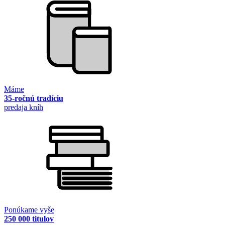
Máme
35-ročnú tradíciu
predaja kníh
Ponúkame vyše
250 000 titulov