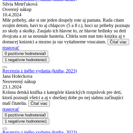
Silvia Meteľuková
Overený nákup
10.4.2024
Mile pribehy, ake si nie jeden dospely este aj pamata. Rada citam
svojim detom, bavi to aj chlapcov (5 a 8 r.), hoci uz pribehy poznaju
zo skoly a skolky. Zaujalo ich hlavne to, ze hlavne hrdinky su deti
dvojcata a ze sa neustale hasteria. Chlela som mat tuto knizku aj v
domacej kniznici a mozno ju raz vytiahneme vnucatam.
Čítať viac
reagovať
0 pozitívne hodnotenia
0
1 negatívne hodnotenie
1
Recenzia z iného vydania (kniha, 2023)
Jana Holeckova
Neoverený nákup
23.1.2024
Krásna detská knižka z kategórie klasických rozprávok pre deti,
ktorú poznajú všetci a aj v dnešnej dobe po nej siahnu začínajúci
malí čitatelia.
Čítať viac
reagovať
0 pozitívne hodnotenia
0
1 negatívne hodnotenie
1
Recenzia z iného vydania (kniha, 2023)