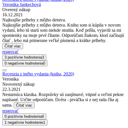
Veronika Jankechová
Overený nákup
16.12.2021
Najkrajšie príbehy z môjho detstva.
Najkrajšie príbehy z môjho detstva. Knihu som si kúpila v novom
vydaní, lebo tú starú som niekde stratila. Keď prišla, vyjavili sa mi
spomienky na moje prvé čítanie. Odporúčam žiakom, ktorí začínajú
čítať , lebo má primerane veľké písmená a krátke príbehy.
Čítať viac
reagovať
3 pozitívne hodnotenia
3
0 negatívne hodnotenia
0
Recenzia z iného vydania (kniha, 2020)
Veronika
Neoverený nákup
22.3.2021
Nestarnúca klasika. Rozprávky sú zaujímavé, vtipné a veľmi pekne
napísané. Určite odporúčam. Dcéra - prváčka si z nej rada číta aj
sama.
Čítať viac
reagovať
0 pozitívne hodnotenia
0
1 negatívne hodnotenie
1