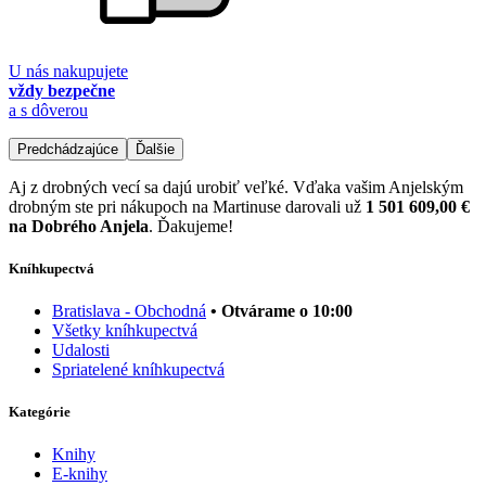
U nás nakupujete
vždy bezpečne
a s dôverou
Predchádzajúce
Ďalšie
Aj z drobných vecí sa dajú urobiť veľké. Vďaka vašim Anjelským
drobným ste pri nákupoch na Martinuse darovali už
1 501 609,00 €
na Dobrého Anjela
. Ďakujeme!
Kníhkupectvá
Bratislava - Obchodná
• Otvárame o 10:00
Všetky kníhkupectvá
Udalosti
Spriatelené kníhkupectvá
Kategórie
Knihy
E-knihy