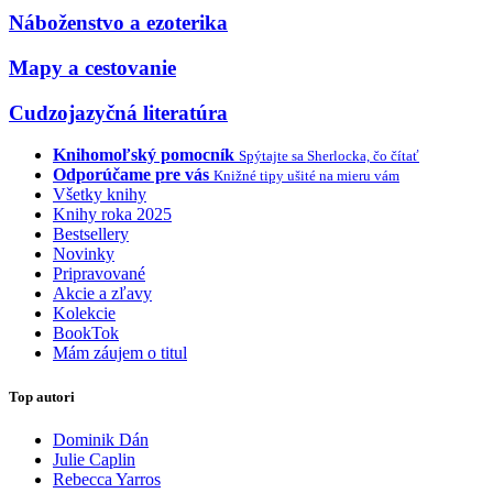
Náboženstvo a ezoterika
Mapy a cestovanie
Cudzojazyčná literatúra
Knihomoľský pomocník
Spýtajte sa Sherlocka, čo čítať
Odporúčame pre vás
Knižné tipy ušité na mieru vám
Všetky knihy
Knihy roka 2025
Bestsellery
Novinky
Pripravované
Akcie a zľavy
Kolekcie
BookTok
Mám záujem o titul
Top autori
Dominik Dán
Julie Caplin
Rebecca Yarros