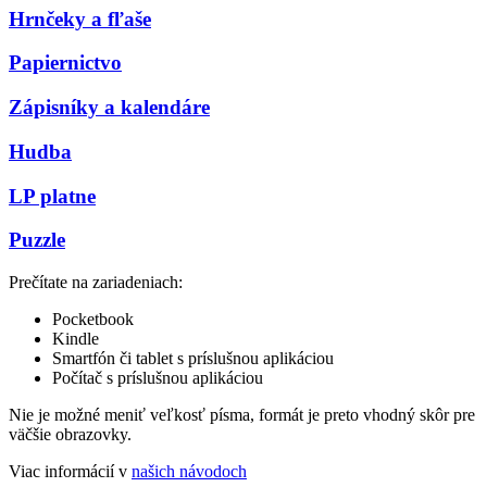
Hrnčeky a fľaše
Papiernictvo
Zápisníky a kalendáre
Hudba
LP platne
Puzzle
Prečítate na zariadeniach:
Pocketbook
Kindle
Smartfón či tablet s príslušnou aplikáciou
Počítač s príslušnou aplikáciou
Nie je možné meniť veľkosť písma, formát je preto vhodný skôr pre
väčšie obrazovky.
Viac informácií v
našich návodoch