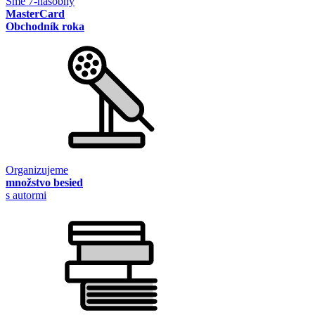
Sme 7-násobný
MasterCard
Obchodník roka
Organizujeme
množstvo besied
s autormi