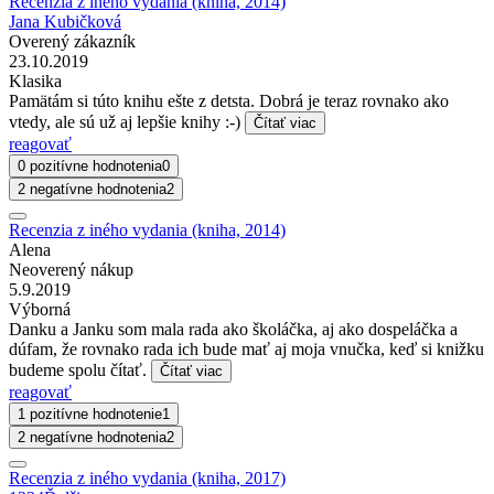
Recenzia z iného vydania (kniha, 2014)
Jana Kubičková
Overený zákazník
23.10.2019
Klasika
Pamätám si túto knihu ešte z detsta. Dobrá je teraz rovnako ako
vtedy, ale sú už aj lepšie knihy :-)
Čítať viac
reagovať
0 pozitívne hodnotenia
0
2 negatívne hodnotenia
2
Recenzia z iného vydania (kniha, 2014)
Alena
Neoverený nákup
5.9.2019
Výborná
Danku a Janku som mala rada ako školáčka, aj ako dospeláčka a
dúfam, že rovnako rada ich bude mať aj moja vnučka, keď si knižku
budeme spolu čítať.
Čítať viac
reagovať
1 pozitívne hodnotenie
1
2 negatívne hodnotenia
2
Recenzia z iného vydania (kniha, 2017)