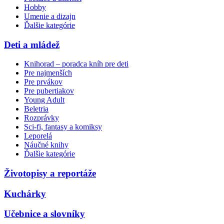
Hobby
Umenie a dizajn
Ďalšie kategórie
Deti a mládež
Knihorad – poradca kníh pre deti
Pre najmenších
Pre prvákov
Pre pubertiakov
Young Adult
Beletria
Rozprávky
Sci-fi, fantasy a komiksy
Leporelá
Náučné knihy
Ďalšie kategórie
Životopisy a reportáže
Kuchárky
Učebnice a slovníky