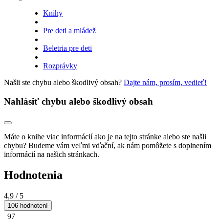
Knihy
Pre deti a mládež
Beletria pre deti
Rozprávky
Našli ste chybu alebo škodlivý obsah?
Dajte nám, prosím, vedieť!
Nahlásiť chybu alebo škodlivý obsah
Máte o knihe viac informácií ako je na tejto stránke alebo ste našli
chybu? Budeme vám veľmi vďační, ak nám pomôžete s doplnením
informácií na našich stránkach.
Hodnotenia
4,9
/ 5
106 hodnotení
97