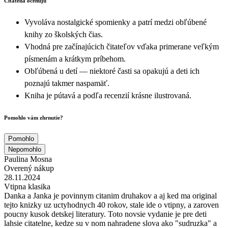
Čitatelia oceňujú
Vyvoláva nostalgické spomienky a patrí medzi obľúbené
knihy zo školských čias.
Vhodná pre začínajúcich čitateľov vďaka primerane veľkým
písmenám a krátkym príbehom.
Obľúbená u detí — niektoré časti sa opakujú a deti ich
poznajú takmer naspamäť.
Kniha je pútavá a podľa recenzií krásne ilustrovaná.
Pomohlo vám zhrnutie?
Pomohlo
Nepomohlo
Paulina Mosna
Overený nákup
28.11.2024
Vtipna klasika
Danka a Janka je povinnym citanim druhakov a aj ked ma original
tejto knizky uz uctyhodnych 40 rokov, stale ide o vtipny, a zaroven
poucny kusok detskej literatury. Toto novsie vydanie je pre deti
lahsie citatelne, kedze su v nom nahradene slova ako "sudruzka" a