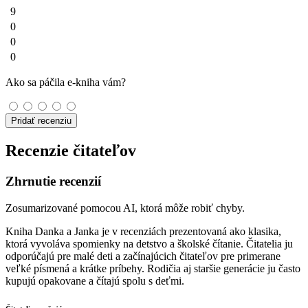
9
0
0
0
Ako sa páčila e-kniha vám?
Pridať recenziu
Recenzie čitateľov
Zhrnutie recenzií
Zosumarizované pomocou AI, ktorá môže robiť chyby.
Kniha Danka a Janka je v recenziách prezentovaná ako klasika,
ktorá vyvoláva spomienky na detstvo a školské čítanie. Čitatelia ju
odporúčajú pre malé deti a začínajúcich čitateľov pre primerane
veľké písmená a krátke príbehy. Rodičia aj staršie generácie ju často
kupujú opakovane a čítajú spolu s deťmi.