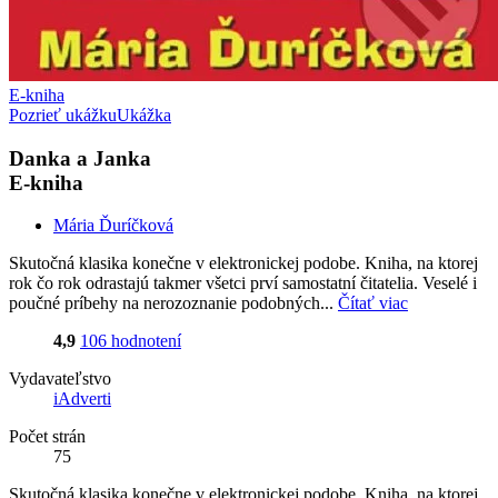
E-kniha
Pozrieť ukážku
Ukážka
Danka a Janka
E-kniha
Mária Ďuríčková
Skutočná klasika konečne v elektronickej podobe. Kniha, na ktorej
rok čo rok odrastajú takmer všetci prví samostatní čitatelia. Veselé i
poučné príbehy na nerozoznanie podobných...
Čítať viac
4,9
106 hodnotení
Vydavateľstvo
iAdverti
Počet strán
75
Skutočná klasika konečne v elektronickej podobe. Kniha, na ktorej