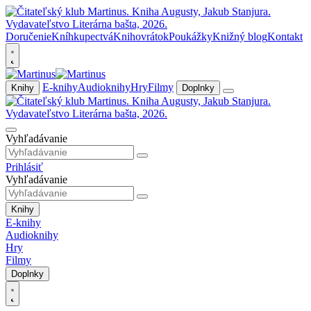
Doručenie
Kníhkupectvá
Knihovrátok
Poukážky
Knižný blog
Kontakt
E-knihy
Audioknihy
Hry
Filmy
Knihy
Doplnky
Vyhľadávanie
Prihlásiť
Vyhľadávanie
Knihy
E-knihy
Audioknihy
Hry
Filmy
Doplnky