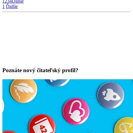
1
2
3
4
Ďalšie
1
Ďalšie
Poznáte nový čitateľský profil?