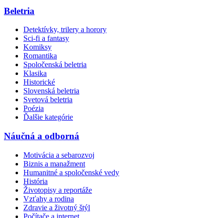
Beletria
Detektívky, trilery a horory
Sci-fi a fantasy
Komiksy
Romantika
Spoločenská beletria
Klasika
Historické
Slovenská beletria
Svetová beletria
Poézia
Ďalšie kategórie
Náučná a odborná
Motivácia a sebarozvoj
Biznis a manažment
Humanitné a spoločenské vedy
História
Životopisy a reportáže
Vzťahy a rodina
Zdravie a životný štýl
Počítače a internet