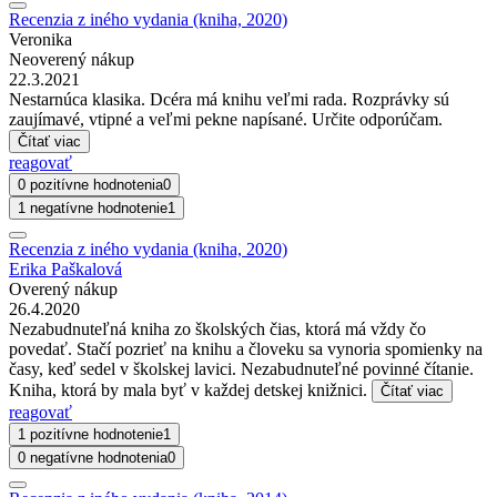
Recenzia z iného vydania (kniha, 2020)
Veronika
Neoverený nákup
22.3.2021
Nestarnúca klasika. Dcéra má knihu veľmi rada. Rozprávky sú
zaujímavé, vtipné a veľmi pekne napísané. Určite odporúčam.
Čítať viac
reagovať
0 pozitívne hodnotenia
0
1 negatívne hodnotenie
1
Recenzia z iného vydania (kniha, 2020)
Erika Paškalová
Overený nákup
26.4.2020
Nezabudnuteľná kniha zo školských čias, ktorá má vždy čo
povedať. Stačí pozrieť na knihu a človeku sa vynoria spomienky na
časy, keď sedel v školskej lavici. Nezabudnuteľné povinné čítanie.
Kniha, ktorá by mala byť v každej detskej knižnici.
Čítať viac
reagovať
1 pozitívne hodnotenie
1
0 negatívne hodnotenia
0