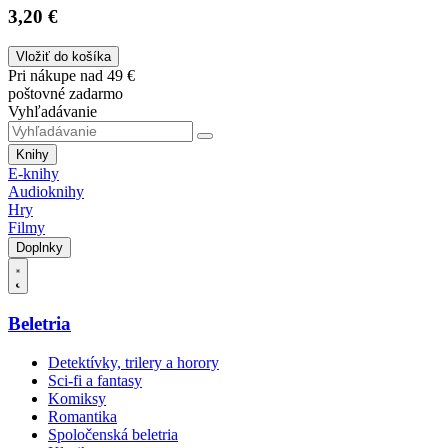
3,20 €
Vložiť do košíka
Pri nákupe nad 49 €
poštovné zadarmo
Vyhľadávanie
Knihy
E-knihy
Audioknihy
Hry
Filmy
Doplnky
Beletria
Detektívky, trilery a horory
Sci-fi a fantasy
Komiksy
Romantika
Spoločenská beletria