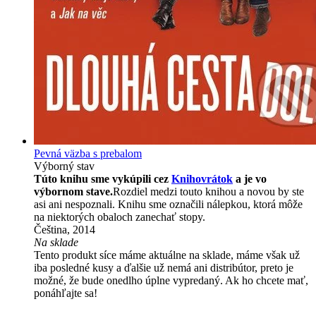
Pevná väzba s prebalom
Výborný stav
Túto knihu sme vykúpili cez
Knihovrátok
a je vo
výbornom stave.
Rozdiel medzi touto knihou a novou by ste
asi ani nespoznali. Knihu sme označili nálepkou, ktorá môže
na niektorých obaloch zanechať stopy.
Čeština, 2014
Na sklade
Tento produkt síce máme aktuálne na sklade, máme však už
iba posledné kusy a ďalšie už nemá ani distribútor, preto je
možné, že bude onedlho úplne vypredaný. Ak ho chcete mať,
ponáhľajte sa!