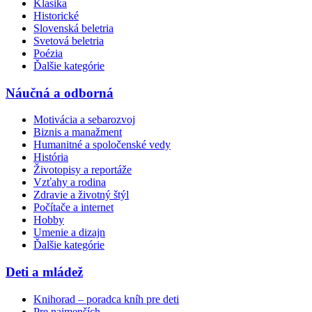
Klasika
Historické
Slovenská beletria
Svetová beletria
Poézia
Ďalšie kategórie
Náučná a odborná
Motivácia a sebarozvoj
Biznis a manažment
Humanitné a spoločenské vedy
História
Životopisy a reportáže
Vzťahy a rodina
Zdravie a životný štýl
Počítače a internet
Hobby
Umenie a dizajn
Ďalšie kategórie
Deti a mládež
Knihorad – poradca kníh pre deti
Pre najmenších