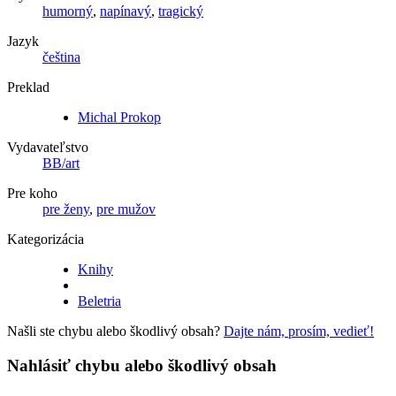
humorný
,
napínavý
,
tragický
Jazyk
čeština
Preklad
Michal Prokop
Vydavateľstvo
BB/art
Pre koho
pre ženy
,
pre mužov
Kategorizácia
Knihy
Beletria
Našli ste chybu alebo škodlivý obsah?
Dajte nám, prosím, vedieť!
Nahlásiť chybu alebo škodlivý obsah