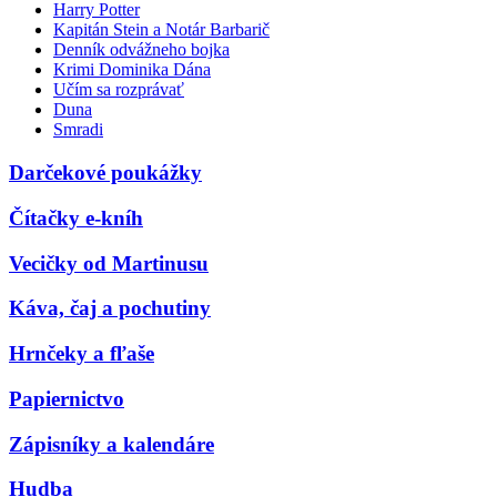
Harry Potter
Kapitán Stein a Notár Barbarič
Denník odvážneho bojka
Krimi Dominika Dána
Učím sa rozprávať
Duna
Smradi
Darčekové poukážky
Čítačky e-kníh
Vecičky od Martinusu
Káva, čaj a pochutiny
Hrnčeky a fľaše
Papiernictvo
Zápisníky a kalendáre
Hudba