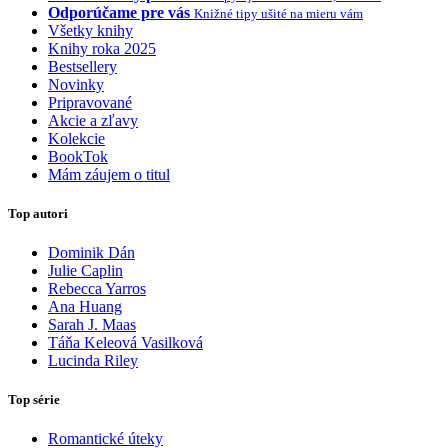
Odporúčame pre vás
Knižné tipy ušité na mieru vám
Všetky knihy
Knihy roka 2025
Bestsellery
Novinky
Pripravované
Akcie a zľavy
Kolekcie
BookTok
Mám záujem o titul
Top autori
Dominik Dán
Julie Caplin
Rebecca Yarros
Ana Huang
Sarah J. Maas
Táňa Keleová Vasilková
Lucinda Riley
Top série
Romantické úteky