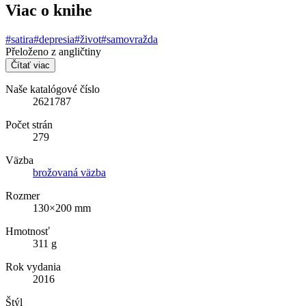
Viac o knihe
#satira
#depresia
#život
#samovražda
Přeloženo z angličtiny
Čítať viac
Naše katalógové číslo
2621787
Počet strán
279
Väzba
brožovaná väzba
Rozmer
130×200 mm
Hmotnosť
311 g
Rok vydania
2016
Štýl