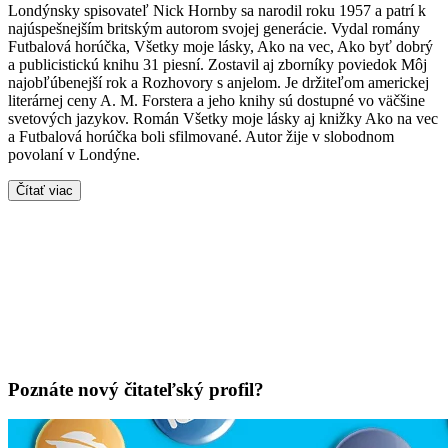
Londýnsky spisovateľ Nick Hornby sa narodil roku 1957 a patrí k
najúspešnejším britským autorom svojej generácie. Vydal romány
Futbalová horúčka, Všetky moje lásky, Ako na vec, Ako byť dobrý
a publicistickú knihu 31 piesní. Zostavil aj zborníky poviedok Môj
najobľúbenejší rok a Rozhovory s anjelom. Je držiteľom americkej
literárnej ceny A. M. Forstera a jeho knihy sú dostupné vo väčšine
svetových jazykov. Román Všetky moje lásky aj knižky Ako na vec
a Futbalová horúčka boli sfilmované. Autor žije v slobodnom
povolaní v Londýne.
Čítať viac
Poznáte nový čitateľský profil?