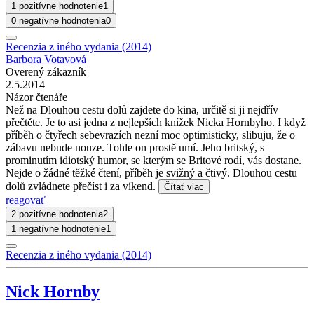
1 pozitívne hodnotenie
1
0 negatívne hodnotenia
0
Recenzia z iného vydania (2014)
Barbora Votavová
Overený zákazník
2.5.2014
Názor čtenáře
Než na Dlouhou cestu dolů zajdete do kina, určitě si ji nejdřív
přečtěte. Je to asi jedna z nejlepších knížek Nicka Hornbyho. I když
příběh o čtyřech sebevrazích nezní moc optimisticky, slibuju, že o
zábavu nebude nouze. Tohle on prostě umí. Jeho britský, s
prominutím idiotský humor, se kterým se Britové rodí, vás dostane.
Nejde o žádné těžké čtení, příběh je svižný a čtivý. Dlouhou cestu
dolů zvládnete přečíst i za víkend.
Čítať viac
reagovať
2 pozitívne hodnotenia
2
1 negatívne hodnotenie
1
Recenzia z iného vydania (2014)
Nick Hornby