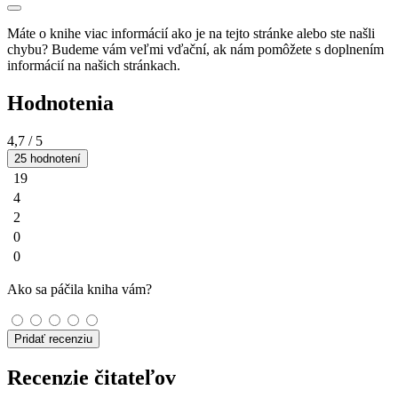
Máte o knihe viac informácií ako je na tejto stránke alebo ste našli
chybu? Budeme vám veľmi vďační, ak nám pomôžete s doplnením
informácií na našich stránkach.
Hodnotenia
4,7
/ 5
25 hodnotení
19
4
2
0
0
Ako sa páčila kniha vám?
Pridať recenziu
Recenzie čitateľov