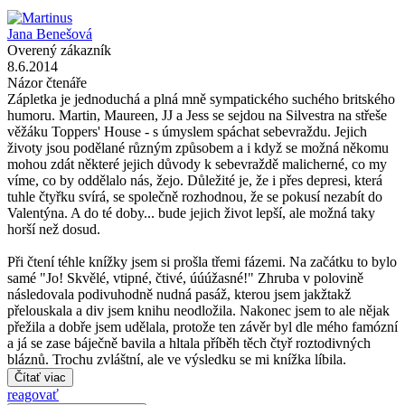
Jana Benešová
Overený zákazník
8.6.2014
Názor čtenáře
Zápletka je jednoduchá a plná mně sympatického suchého britského
humoru. Martin, Maureen, JJ a Jess se sejdou na Silvestra na střeše
věžáku Toppers' House - s úmyslem spáchat sebevraždu. Jejich
životy jsou podělané různým způsobem a i když se možná někomu
mohou zdát některé jejich důvody k sebevraždě malicherné, co my
víme, co by oddělalo nás, žejo. Důležité je, že i přes depresi, která
tuhle čtyřku svírá, se společně rozhodnou, že se pokusí nezabít do
Valentýna. A do té doby... bude jejich život lepší, ale možná taky
horší než dosud.
Při čtení téhle knížky jsem si prošla třemi fázemi. Na začátku to bylo
samé "Jo! Skvělé, vtipné, čtivé, úúúžasné!" Zhruba v polovině
následovala podivuhodně nudná pasáž, kterou jsem jakžtakž
přelouskala a div jsem knihu neodložila. Nakonec jsem to ale nějak
přežila a dobře jsem udělala, protože ten závěr byl dle mého famózní
a já se zase báječně bavila a hltala příběh těch čtyř roztodivných
bláznů. Trochu zvláštní, ale ve výsledku se mi knížka líbila.
Čítať viac
reagovať