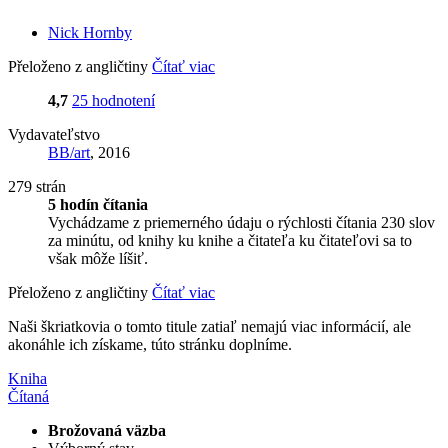
Nick Hornby
Přeloženo z angličtiny
Čítať viac
4,7
25 hodnotení
Vydavateľstvo
BB/art
, 2016
279 strán
5 hodín čítania
Vychádzame z priemerného údaju o rýchlosti čítania 230 slov
za minútu, od knihy ku knihe a čitateľa ku čitateľovi sa to
však môže líšiť.
Přeloženo z angličtiny
Čítať viac
Naši škriatkovia o tomto titule zatiaľ nemajú viac informácií, ale
akonáhle ich získame, túto stránku doplníme.
Kniha
Čítaná
Brožovaná väzba