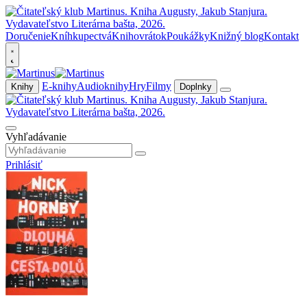
Doručenie
Kníhkupectvá
Knihovrátok
Poukážky
Knižný blog
Kontakt
E-knihy
Audioknihy
Hry
Filmy
Knihy
Doplnky
Vyhľadávanie
Prihlásiť