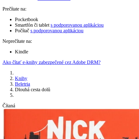
Prečítate na:
Pocketbook
Smartfón či tablet
s podporovanou aplikáciou
Počítač
s podporovanou aplikáciou
Neprečítate na:
Kindle
Ako čítať e-knihy zabezpečené cez Adobe DRM?
Knihy
Beletria
Dlouhá cesta dolů
Čítaná