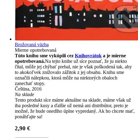
Brožovaná väzba
Mierne opotrebovaná
Túto knihu sme vykúpili cez
Knihovrátok
a je mierne
opotrebovaná.
Na tejto knihe už síce poznať, že ju niekto
čítal, môže jej chýbať prebal, nie je však poškodená tak, aby
to akokoľvek znižovalo zážitok z jej obsahu. Knihu sme
označili nálepkou, ktorá môže na niektorých obaloch
zanechať stopy.
Čeština, 2016
Na sklade
Tento produkt síce máme aktuálne na sklade, máme však už
iba posledné kusy a ďalšie už nemá ani distribútor, preto je
možné, že bude onedlho úplne vypredaný. Ak ho chcete mať,
ponáhľajte sa!
2,90 €