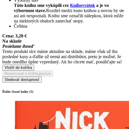
Výborný stav
Túto knihu sme vykúpili cez
Knihovrátok
a je vo
výbornom stave.
Rozdiel medzi touto knihou a novou by ste
asi ani nespoznali. Knihu sme označili nálepkou, ktorá môže
na niektorých obaloch zanechať stopy.
Čeština
Cena:
3,20 €
Na sklade
Posielame ihneď
Tento produkt síce máme aktuálne na sklade, máme však už iba
posledné kusy a ďalšie už nemá ani distribútor, preto je možné, že
bude onedlho úplne vypredaný. Ak ho chcete mať, ponáhľajte sa!
Vložiť do košíka
Rezervovať v kníhkupectve
Sledovať dostupnosť
Ďalšie čítané knihy (5)