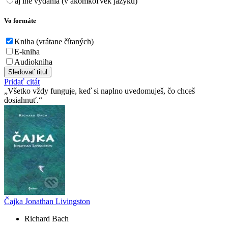
aj iné vydania (v akomkoľvek jazyku)
Vo formáte
Kniha (vrátane čítaných)
E-kniha
Audiokniha
Sledovať titul
Pridať citát
Všetko vždy funguje, keď si naplno uvedomuješ, čo chceš
dosiahnuť.
Čajka Jonathan Livingston
Richard Bach