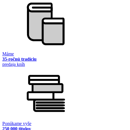
Máme
35-ročnú tradíciu
predaja kníh
Ponúkame vyše
250 000 titulov