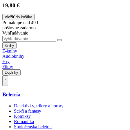
19,80 €
Vložiť do košíka
Pri nákupe nad 49 €
poštovné zadarmo
Vyhľadávanie
Knihy
E-knihy
Audioknihy
Hry
Filmy
Doplnky
Beletria
Detektívky, trilery a horory
Sci-fi a fantasy
Komiksy
Romantika
Spoločenská beletria