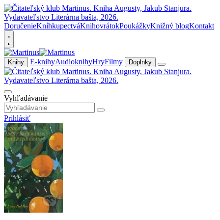
Doručenie
Kníhkupectvá
Knihovrátok
Poukážky
Knižný blog
Kontakt
E-knihy
Audioknihy
Hry
Filmy
Knihy
Doplnky
Vyhľadávanie
Prihlásiť