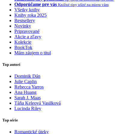
Odporúčame pre vás
Knižné tipy ušité na mieru vám
Všetky knihy
Knihy roka 2025
Bestsellery
Novinky
Pripravované
Akcie a zľavy
Kolekcie
BookTok
Mám záujem o titul
Top autori
Dominik Dán
Julie Caplin
Rebecca Yarros
Ana Huang
Sarah J. Maas
Táňa Keleová Vasilková
Lucinda Riley
Top série
Romantické úteky