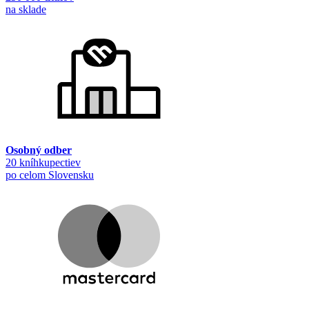
na sklade
Osobný odber
20 kníhkupectiev
po celom Slovensku