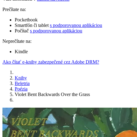
Prečítate na:
Pocketbook
Smartfón či tablet
s podporovanou aplikáciou
Počítač
s podporovanou aplikáciou
Neprečítate na:
Kindle
Ako čítať e-knihy zabezpečené cez Adobe DRM?
Knihy
Beletria
Poézia
Violet Bent Backwards Over the Grass