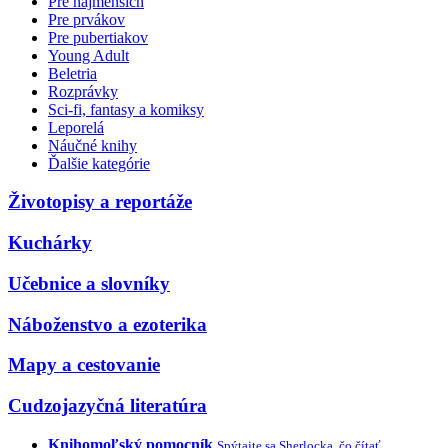
Pre najmenších
Pre prvákov
Pre pubertiakov
Young Adult
Beletria
Rozprávky
Sci-fi, fantasy a komiksy
Leporelá
Náučné knihy
Ďalšie kategórie
Životopisy a reportáže
Kuchárky
Učebnice a slovníky
Náboženstvo a ezoterika
Mapy a cestovanie
Cudzojazyčná literatúra
Knihomoľský pomocník
Spýtajte sa Sherlocka, čo čítať