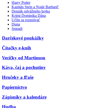
Harry Potter
Kapitán Stein a Notár Barbarič
Denník odvážneho bojka
Krimi Dominika Dána
Učím sa rozprávať
Duna
Smradi
Darčekové poukážky
Čítačky e-kníh
Vecičky od Martinusu
Káva, čaj a pochutiny
Hrnčeky a fľaše
Papiernictvo
Zápisníky a kalendáre
Hudba