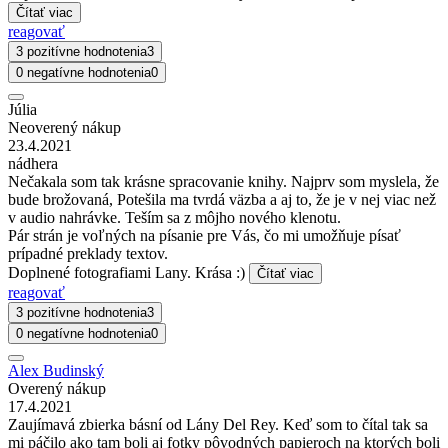
Čítať viac
reagovať
3 pozitívne hodnotenia
3
0 negatívne hodnotenia
0
Júlia
Neoverený nákup
23.4.2021
nádhera
Nečakala som tak krásne spracovanie knihy. Najprv som myslela, že
bude brožovaná, Potešila ma tvrdá väzba a aj to, že je v nej viac než
v audio nahrávke. Teším sa z môjho nového klenotu.
Pár strán je voľných na písanie pre Vás, čo mi umožňuje písať
prípadné preklady textov.
Doplnené fotografiami Lany. Krása :)
Čítať viac
reagovať
3 pozitívne hodnotenia
3
0 negatívne hodnotenia
0
Alex Budinský
Overený nákup
17.4.2021
Zaujímavá zbierka básní od Lány Del Rey. Keď som to čítal tak sa
mi páčilo ako tam boli aj fotky pôvodných papieroch na ktorých boli