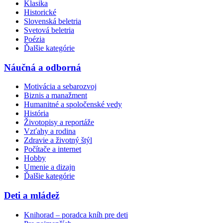
Klasika
Historické
Slovenská beletria
Svetová beletria
Poézia
Ďalšie kategórie
Náučná a odborná
Motivácia a sebarozvoj
Biznis a manažment
Humanitné a spoločenské vedy
História
Životopisy a reportáže
Vzťahy a rodina
Zdravie a životný štýl
Počítače a internet
Hobby
Umenie a dizajn
Ďalšie kategórie
Deti a mládež
Knihorad – poradca kníh pre deti