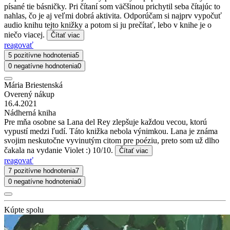
písané tie básničky. Pri čítaní som väčšinou prichytil seba čítajúc to
nahlas, čo je aj veľmi dobrá aktivita. Odporúčam si najprv vypočuť
audio knihu tejto knižky a potom si ju prečítať, lebo v knihe je o
niečo viacej.
Čítať viac
reagovať
5 pozitívne hodnotenia
5
0 negatívne hodnotenia
0
Mária Briestenská
Overený nákup
16.4.2021
Nádherná kniha
Pre mňa osobne sa Lana del Rey zlepšuje každou vecou, ktorú
vypustí medzi ľudí. Táto knižka nebola výnimkou. Lana je známa
svojim neskutočne vyvinutým citom pre poéziu, preto som už dlho
čakala na vydanie Violet :) 10/10.
Čítať viac
reagovať
7 pozitívne hodnotenia
7
0 negatívne hodnotenia
0
Kúpte spolu