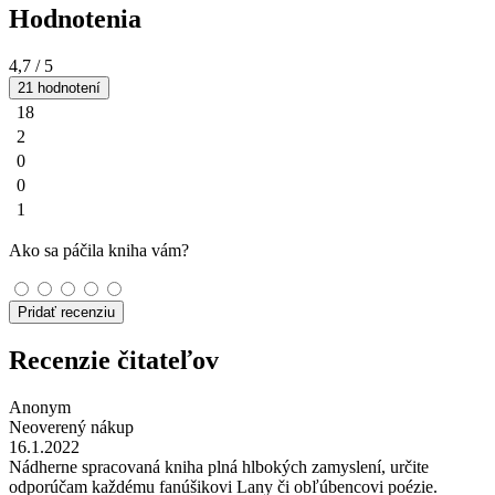
Hodnotenia
4,7
/ 5
21 hodnotení
18
2
0
0
1
Ako sa páčila kniha vám?
Pridať recenziu
Recenzie čitateľov
Anonym
Neoverený nákup
16.1.2022
Nádherne spracovaná kniha plná hlbokých zamyslení, určite
odporúčam každému fanúšikovi Lany či obľúbencovi poézie.