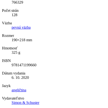
766329
Počet strán
128
Väzba
pevná väzba
Rozmer
190×218 mm
Hmotnosť
325 g
ISBN
9781471199660
Dátum vydania
6. 10. 2020
Jazyk
angličtina
Vydavateľstvo
Simon & Schuster