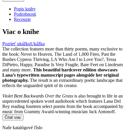
Popis knihy
Podrobnosti
Recenzie
Viac o knihe
Pozrieť ukážku
Ukážka
The collection features more than thirty poems, many exclusive to
the book: Never to Heaven, The Land of 1,000 Fires, Past the
Bushes Cypress Thriving, LA Who Am I to Love You?, Tessa
DiPietro, Happy, Paradise Is Very Fragile, Bare Feet on Linoleum
and many more.
This beautiful hardcover edition showcases
Lana’s typewritten manuscript pages alongside her original
photography.
The result is an extraordinary poetic landscape that
reflects the unguarded spirit of its creator.
Violet Bent Backwards Over the Grass
is also brought to life in an
unprecedented spoken word audiobook which features Lana Del
Rey reading fourteen select poems from the book accompanied by
music from Grammy Award-winning musician Jack Antonoff.
Čítať viac
Naše katalógové číslo