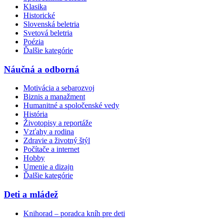
Klasika
Historické
Slovenská beletria
Svetová beletria
Poézia
Ďalšie kategórie
Náučná a odborná
Motivácia a sebarozvoj
Biznis a manažment
Humanitné a spoločenské vedy
História
Životopisy a reportáže
Vzťahy a rodina
Zdravie a životný štýl
Počítače a internet
Hobby
Umenie a dizajn
Ďalšie kategórie
Deti a mládež
Knihorad – poradca kníh pre deti