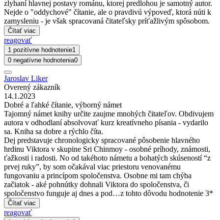
zlyhaní hlavnej postavy románu, ktorej predlohou je samotný autor.
Nejde o "oddychové" čítanie, ale o pravdivú výpoveď, ktorá núti k
zamysleniu - je však spracovaná čitateľsky príťažlivým spôsobom.
Čítať viac
reagovať
1 pozitívne hodnotenie
1
0 negatívne hodnotenia
0
Jaroslav Liker
Overený zákazník
14.1.2023
Dobré a ľahké čítanie, výborný námet
Tajomný námet knihy určite zaujme mnohých čitateľov. Obdivujem
autora v odhodlaní absolvovať kurz kreatívneho písania - vydarilo
sa. Kniha sa dobre a rýchlo číta.
Dej predstavuje chronologicky spracované pôsobenie hlavného
hrdinu Viktora v skupine Sri Chinmoy - osobné príhody, známosti,
ťažkosti i radosti. No od takéhoto námetu a bohatých skúseností “z
prvej ruky”, by som očakával viac priestoru venovanému
fungovaniu a princípom spoločenstva. Osobne mi tam chýba
začiatok - aké pohnútky dohnali Viktora do spoločenstva, či
spoločenstvo funguje aj dnes a pod…z tohto dôvodu hodnotenie 3*
Čítať viac
reagovať