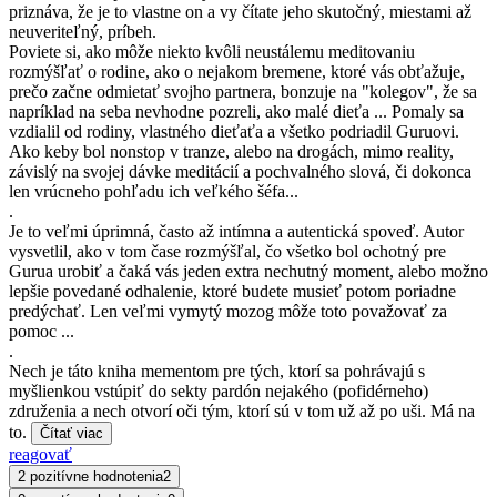
priznáva, že je to vlastne on a vy čítate jeho skutočný, miestami až
neuveriteľný, príbeh.
Poviete si, ako môže niekto kvôli neustálemu meditovaniu
rozmýšľať o rodine, ako o nejakom bremene, ktoré vás obťažuje,
prečo začne odmietať svojho partnera, bonzuje na "kolegov", že sa
napríklad na seba nevhodne pozreli, ako malé dieťa ... Pomaly sa
vzdialil od rodiny, vlastného dieťaťa a všetko podriadil Guruovi.
Ako keby bol nonstop v tranze, alebo na drogách, mimo reality,
závislý na svojej dávke meditácií a pochvalného slová, či dokonca
len vrúcneho pohľadu ich veľkého šéfa...
.
Je to veľmi úprimná, často až intímna a autentická spoveď. Autor
vysvetlil, ako v tom čase rozmýšľal, čo všetko bol ochotný pre
Gurua urobiť a čaká vás jeden extra nechutný moment, alebo možno
lepšie povedané odhalenie, ktoré budete musieť potom poriadne
predýchať. Len veľmi vymytý mozog môže toto považovať za
pomoc ...
.
Nech je táto kniha mementom pre tých, ktorí sa pohrávajú s
myšlienkou vstúpiť do sekty pardón nejakého (pofidérneho)
združenia a nech otvorí oči tým, ktorí sú v tom už až po uši. Má na
to.
Čítať viac
reagovať
2 pozitívne hodnotenia
2