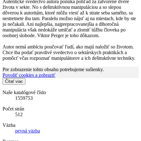
Autentické svedectvo autora ponúka pohľad za zatvorené dvere
života v sekte. No s deštruktívnou manipuláciou a so slepou
dôverou k autoritám, ktoré môžu viesť až k strate seba samého, sa
nestretnete iba tam. Paralelu možno nájsť aj na miestach, kde by ste
ju nečakali. Ani najlepšia, najprepracovanejšia a dlhoročná
manipulácia však nedokáže umlčať a zlomiť túžbu človeka po
osobnej slobode. Viktor Perger je toho dôkazom.
Autor nemá ambíciu poučovať ľudí, ako majú naložiť so životom.
Chce iba podať pravdivé svedectvo o sektárskych praktikách a
pomôcť včas rozpoznať manipulátorov a ich deštruktívne techniky.
Pre zobrazenie tohto obsahu potrebujeme sušienky.
Povoliť cookies a zobraziť
Čítať viac
Naše katalógové číslo
1559753
Počet strán
512
Väzba
pevná väzba