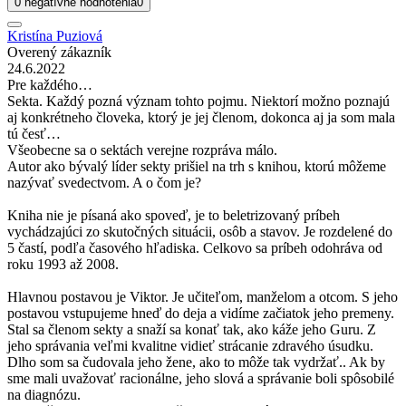
0 negatívne hodnotenia
0
Kristína Puziová
Overený zákazník
24.6.2022
Pre každého…
Sekta. Každý pozná význam tohto pojmu. Niektorí možno poznajú
aj konkrétneho človeka, ktorý je jej členom, dokonca aj ja som mala
tú česť…
Všeobecne sa o sektách verejne rozpráva málo.
Autor ako bývalý líder sekty prišiel na trh s knihou, ktorú môžeme
nazývať svedectvom. A o čom je?
Kniha nie je písaná ako spoveď, je to beletrizovaný príbeh
vychádzajúci zo skutočných situácii, osôb a stavov. Je rozdelené do
5 častí, podľa časového hľadiska. Celkovo sa príbeh odohráva od
roku 1993 až 2008.
Hlavnou postavou je Viktor. Je učiteľom, manželom a otcom. S jeho
postavou vstupujeme hneď do deja a vidíme začiatok jeho premeny.
Stal sa členom sekty a snaží sa konať tak, ako káže jeho Guru. Z
jeho správania veľmi kvalitne vidieť strácanie zdravého úsudku.
Dlho som sa čudovala jeho žene, ako to môže tak vydržať.. Ak by
sme mali uvažovať racionálne, jeho slová a správanie boli spôsobilé
na diagnózu.