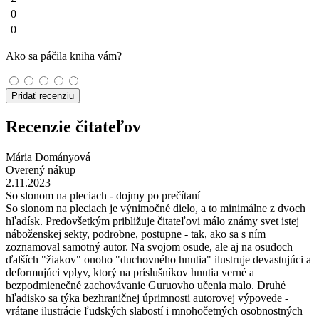
0
0
Ako sa páčila kniha vám?
Pridať recenziu
Recenzie čitateľov
Mária Dományová
Overený nákup
2.11.2023
So slonom na pleciach - dojmy po prečítaní
So slonom na pleciach je výnimočné dielo, a to minimálne z dvoch
hľadísk. Predovšetkým približuje čitateľovi málo známy svet istej
náboženskej sekty, podrobne, postupne - tak, ako sa s ním
zoznamoval samotný autor. Na svojom osude, ale aj na osudoch
ďalších "žiakov" onoho "duchovného hnutia" ilustruje devastujúci a
deformujúci vplyv, ktorý na príslušníkov hnutia verné a
bezpodmienečné zachovávanie Guruovho učenia malo. Druhé
hľadisko sa týka bezhraničnej úprimnosti autorovej výpovede -
vrátane ilustrácie ľudských slabostí i mnohočetných osobnostných