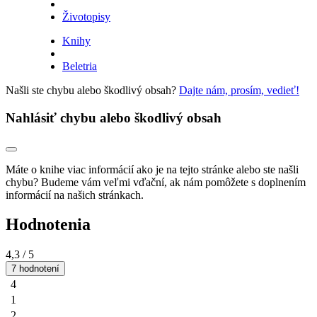
Životopisy
Knihy
Beletria
Našli ste chybu alebo škodlivý obsah?
Dajte nám, prosím, vedieť!
Nahlásiť chybu alebo škodlivý obsah
Máte o knihe viac informácií ako je na tejto stránke alebo ste našli
chybu? Budeme vám veľmi vďační, ak nám pomôžete s doplnením
informácií na našich stránkach.
Hodnotenia
4,3
/ 5
7 hodnotení
4
1
2