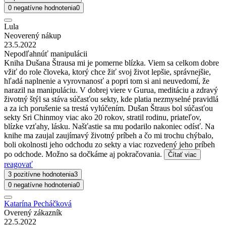
0 negatívne hodnotenia
0
Lula
Neoverený nákup
23.5.2022
Nepodľahnúť manipulácii
Kniha Dušana Štrausa mi je pomerne blízka. Viem sa celkom dobre
vžiť do role človeka, ktorý chce žiť svoj život lepšie, správnejšie,
hľadá naplnenie a vyrovnanosť a popri tom si ani neuvedomí, že
narazil na manipuláciu. V dobrej viere v Gurua, meditáciu a zdravý
životný štýl sa stáva súčasťou sekty, kde platia nezmyselné pravidlá
a za ich porušenie sa trestá vylúčením. Dušan Štraus bol súčasťou
sekty Sri Chinmoy viac ako 20 rokov, stratil rodinu, priateľov,
blízke vzťahy, lásku. Našťastie sa mu podarilo nakoniec odísť. Na
knihe ma zaujal zaujímavý životný príbeh a čo mi trochu chýbalo,
boli okolnosti jeho odchodu zo sekty a viac rozvedený jeho príbeh
po odchode. Možno sa dočkáme aj pokračovania.
Čítať viac
reagovať
3 pozitívne hodnotenia
3
0 negatívne hodnotenia
0
Katarína Pecháčková
Overený zákazník
22.5.2022