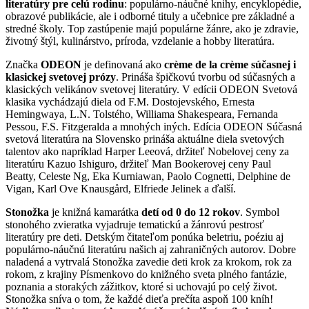
literatúry pre celú rodinu
: populárno-náučné knihy, encyklopédie,
obrazové publikácie, ale i odborné tituly a učebnice pre základné a
stredné školy. Top zastúpenie majú populárne žánre, ako je zdravie,
životný štýl, kulinárstvo, príroda, vzdelanie a hobby literatúra.
Značka
ODEON
je definovaná ako
crème de la crème súčasnej i
klasickej svetovej prózy
. Prináša špičkovú tvorbu od súčasných a
klasických velikánov svetovej literatúry. V edícii ODEON Svetová
klasika vychádzajú diela od F.M. Dostojevského, Ernesta
Hemingwaya, L.N. Tolstého, Williama Shakespeara, Fernanda
Pessou, F.S. Fitzgeralda a mnohých iných. Edícia ODEON Súčasná
svetová literatúra na Slovensko prináša aktuálne diela svetových
talentov ako napríklad Harper Leeová, držiteľ Nobelovej ceny za
literatúru Kazuo Ishiguro, držiteľ Man Bookerovej ceny Paul
Beatty, Celeste Ng, Eka Kurniawan, Paolo Cognetti, Delphine de
Vigan, Karl Ove Knausgård, Elfriede Jelinek a ďalší.
Stonožka
je knižná kamarátka
detí od 0 do 12 rokov
. Symbol
stonohého zvieratka vyjadruje tematickú a žánrovú pestrosť
literatúry pre deti. Detským čitateľom ponúka beletriu, poéziu aj
populárno-náučnú literatúru našich aj zahraničných autorov. Dobre
naladená a vytrvalá Stonožka zavedie deti krok za krokom, rok za
rokom, z krajiny Písmenkovo do knižného sveta plného fantázie,
poznania a storakých zážitkov, ktoré si uchovajú po celý život.
Stonožka sníva o tom, že každé dieťa prečíta aspoň 100 kníh!