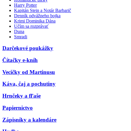
Harry Potter
Kapitán Stein a Notár Barbarič
Denník odvážneho bojka
Krimi Dominika Dána
Učím sa rozprávať
Duna
Smradi
Darčekové poukážky
Čítačky e-kníh
Vecičky od Martinusu
Káva, čaj a pochutiny
Hrnčeky a fľaše
Papiernictvo
Zápisníky a kalendáre