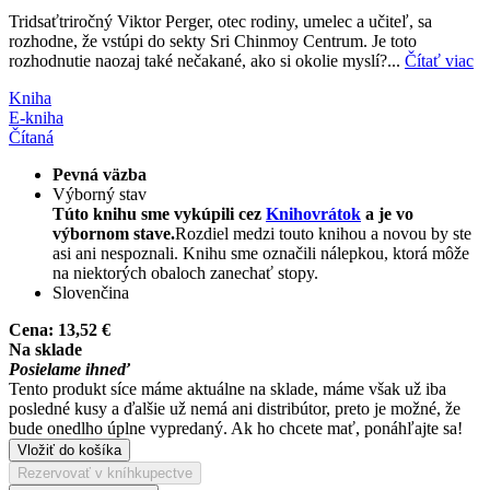
Tridsaťtriročný Viktor Perger, otec rodiny, umelec a učiteľ, sa
rozhodne, že vstúpi do sekty Sri Chinmoy Centrum. Je toto
rozhodnutie naozaj také nečakané, ako si okolie myslí?...
Čítať viac
Kniha
E-kniha
Čítaná
Pevná väzba
Výborný stav
Túto knihu sme vykúpili cez
Knihovrátok
a je vo
výbornom stave.
Rozdiel medzi touto knihou a novou by ste
asi ani nespoznali. Knihu sme označili nálepkou, ktorá môže
na niektorých obaloch zanechať stopy.
Slovenčina
Cena:
13,52 €
Na sklade
Posielame ihneď
Tento produkt síce máme aktuálne na sklade, máme však už iba
posledné kusy a ďalšie už nemá ani distribútor, preto je možné, že
bude onedlho úplne vypredaný. Ak ho chcete mať, ponáhľajte sa!
Vložiť do košíka
Rezervovať v kníhkupectve