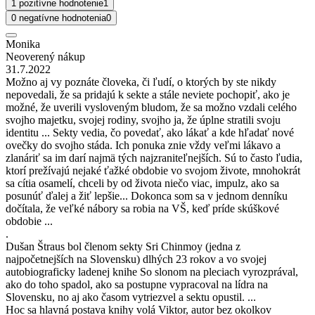
1 pozitívne hodnotenie
1
0 negatívne hodnotenia
0
Monika
Neoverený nákup
31.7.2022
Možno aj vy poznáte človeka, či ľudí, o ktorých by ste nikdy
nepovedali, že sa pridajú k sekte a stále neviete pochopiť, ako je
možné, že uverili vysloveným bludom, že sa možno vzdali celého
svojho majetku, svojej rodiny, svojho ja, že úplne stratili svoju
identitu ... Sekty vedia, čo povedať, ako lákať a kde hľadať nové
ovečky do svojho stáda. Ich ponuka znie vždy veľmi lákavo a
zlanáriť sa im darí najmä tých najzraniteľnejších. Sú to často ľudia,
ktorí prežívajú nejaké ťažké obdobie vo svojom živote, mnohokrát
sa cítia osamelí, chceli by od života niečo viac, impulz, ako sa
posunúť ďalej a žiť lepšie... Dokonca som sa v jednom denníku
dočítala, že veľké nábory sa robia na VŠ, keď príde skúškové
obdobie ...
.
Dušan Štraus bol členom sekty Sri Chinmoy (jedna z
najpočetnejších na Slovensku) dlhých 23 rokov a vo svojej
autobiograficky ladenej knihe So slonom na pleciach vyrozprával,
ako do toho spadol, ako sa postupne vypracoval na lídra na
Slovensku, no aj ako časom vytriezvel a sektu opustil. ...
Hoc sa hlavná postava knihy volá Viktor, autor bez okolkov