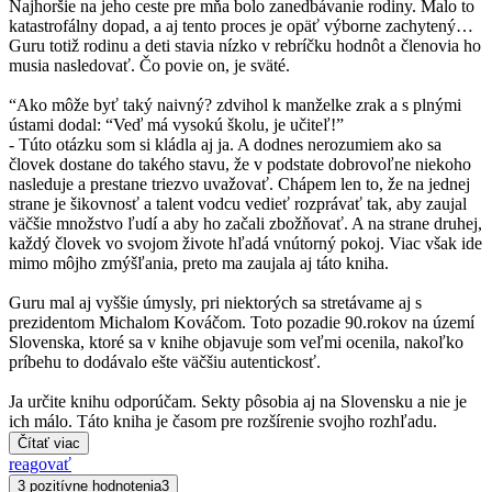
Najhoršie na jeho ceste pre mňa bolo zanedbávanie rodiny. Malo to
katastrofálny dopad, a aj tento proces je opäť výborne zachytený…
Guru totiž rodinu a deti stavia nízko v rebríčku hodnôt a členovia ho
musia nasledovať. Čo povie on, je sväté.
“Ako môže byť taký naivný? zdvihol k manželke zrak a s plnými
ústami dodal: “Veď má vysokú školu, je učiteľ!”
- Túto otázku som si kládla aj ja. A dodnes nerozumiem ako sa
človek dostane do takého stavu, že v podstate dobrovoľne niekoho
nasleduje a prestane triezvo uvažovať. Chápem len to, že na jednej
strane je šikovnosť a talent vodcu vedieť rozprávať tak, aby zaujal
väčšie množstvo ľudí a aby ho začali zbožňovať. A na strane druhej,
každý človek vo svojom živote hľadá vnútorný pokoj. Viac však ide
mimo môjho zmýšľania, preto ma zaujala aj táto kniha.
Guru mal aj vyššie úmysly, pri niektorých sa stretávame aj s
prezidentom Michalom Kováčom. Toto pozadie 90.rokov na území
Slovenska, ktoré sa v knihe objavuje som veľmi ocenila, nakoľko
príbehu to dodávalo ešte väčšiu autentickosť.
Ja určite knihu odporúčam. Sekty pôsobia aj na Slovensku a nie je
ich málo. Táto kniha je časom pre rozšírenie svojho rozhľadu.
Čítať viac
reagovať
3 pozitívne hodnotenia
3