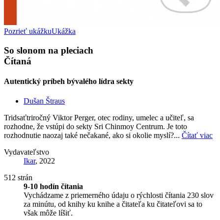
Pozrieť ukážku
Ukážka
So slonom na pleciach
Čítaná
Autentický príbeh bývalého lídra sekty
Dušan Štraus
Tridsaťtriročný Viktor Perger, otec rodiny, umelec a učiteľ, sa
rozhodne, že vstúpi do sekty Sri Chinmoy Centrum. Je toto
rozhodnutie naozaj také nečakané, ako si okolie myslí?...
Čítať viac
Vydavateľstvo
Ikar
, 2022
512 strán
9-10 hodín čítania
Vychádzame z priemerného údaju o rýchlosti čítania 230 slov
za minútu, od knihy ku knihe a čitateľa ku čitateľovi sa to
však môže líšiť.