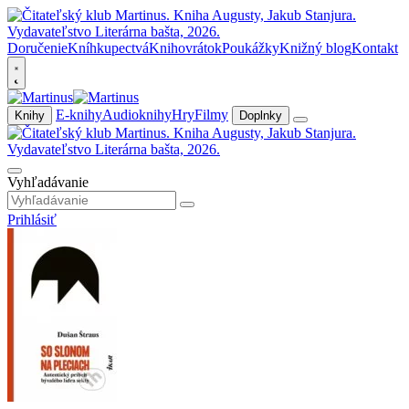
Doručenie
Kníhkupectvá
Knihovrátok
Poukážky
Knižný blog
Kontakt
E-knihy
Audioknihy
Hry
Filmy
Knihy
Doplnky
Vyhľadávanie
Prihlásiť