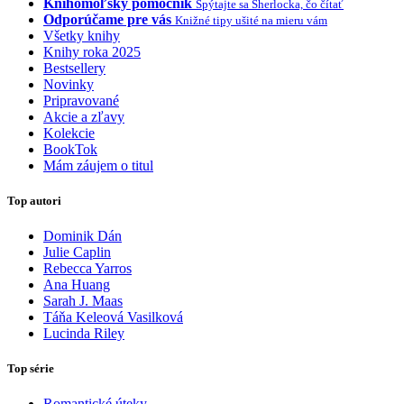
Knihomoľský pomocník
Spýtajte sa Sherlocka, čo čítať
Odporúčame pre vás
Knižné tipy ušité na mieru vám
Všetky knihy
Knihy roka 2025
Bestsellery
Novinky
Pripravované
Akcie a zľavy
Kolekcie
BookTok
Mám záujem o titul
Top autori
Dominik Dán
Julie Caplin
Rebecca Yarros
Ana Huang
Sarah J. Maas
Táňa Keleová Vasilková
Lucinda Riley
Top série
Romantické úteky