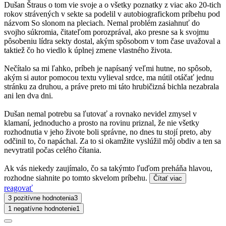
Dušan Štraus o tom vie svoje a o všetky poznatky z viac ako 20-tich
rokov strávených v sekte sa podelil v autobiografickom príbehu pod
názvom So slonom na pleciach. Nemal problém zasiahnuť do
svojho súkromia, čitateľom porozprával, ako presne sa k svojmu
pôsobeniu lídra sekty dostal, akým spôsobom v tom čase uvažoval a
taktiež čo ho viedlo k úplnej zmene vlastného života.
Nečítalo sa mi ľahko, príbeh je napísaný veľmi hutne, no spôsob,
akým si autor pomocou textu vylieval srdce, ma nútil otáčať jednu
stránku za druhou, a práve preto mi táto hrubičizná bichla nezabrala
ani len dva dni.
Dušan nemal potrebu sa ľutovať a rovnako nevidel zmysel v
klamaní, jednoducho a prosto na rovinu priznal, že nie všetky
rozhodnutia v jeho živote boli správne, no dnes tu stojí preto, aby
odčinil to, čo napáchal. Za to si okamžite vyslúžil môj obdiv a ten sa
nevytratil počas celého čítania.
Ak vás niekedy zaujímalo, čo sa takýmto ľuďom preháňa hlavou,
rozhodne siahnite po tomto skvelom príbehu.
Čítať viac
reagovať
3 pozitívne hodnotenia
3
1 negatívne hodnotenie
1