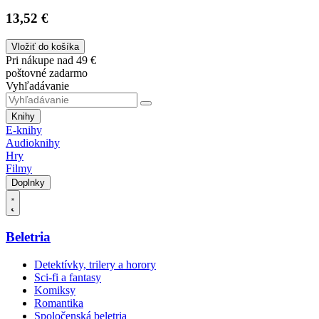
13,52 €
Vložiť do košíka
Pri nákupe nad 49 €
poštovné zadarmo
Vyhľadávanie
Knihy
E-knihy
Audioknihy
Hry
Filmy
Doplnky
Beletria
Detektívky, trilery a horory
Sci-fi a fantasy
Komiksy
Romantika
Spoločenská beletria