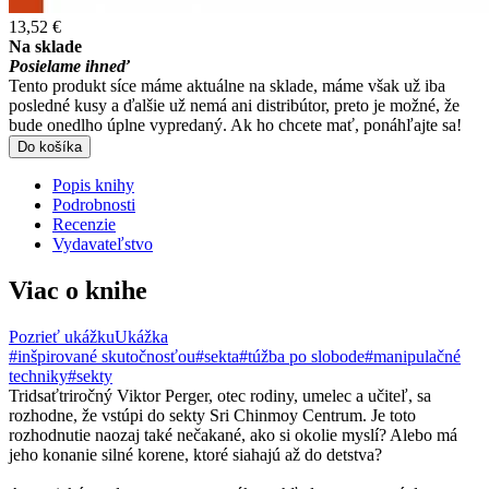
13,52 €
Na sklade
Posielame ihneď
Tento produkt síce máme aktuálne na sklade, máme však už iba
posledné kusy a ďalšie už nemá ani distribútor, preto je možné, že
bude onedlho úplne vypredaný. Ak ho chcete mať, ponáhľajte sa!
Do košíka
Popis knihy
Podrobnosti
Recenzie
Vydavateľstvo
Viac o knihe
Pozrieť ukážku
Ukážka
#inšpirované skutočnosťou
#sekta
#túžba po slobode
#manipulačné
techniky
#sekty
Tridsaťtriročný Viktor Perger, otec rodiny, umelec a učiteľ, sa
rozhodne, že vstúpi do sekty Sri Chinmoy Centrum. Je toto
rozhodnutie naozaj také nečakané, ako si okolie myslí? Alebo má
jeho konanie silné korene, ktoré siahajú až do detstva?