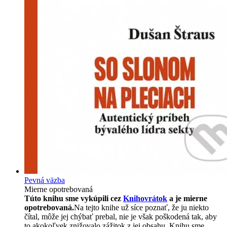
Pevná väzba
Mierne opotrebovaná
Túto knihu sme vykúpili cez
Knihovrátok
a je mierne
opotrebovaná.
Na tejto knihe už síce poznať, že ju niekto
čítal, môže jej chýbať prebal, nie je však poškodená tak, aby
to akokoľvek znižovalo zážitok z jej obsahu. Knihu sme