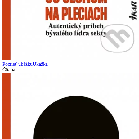
Pozrieť ukážku
Ukážka
Čítaná