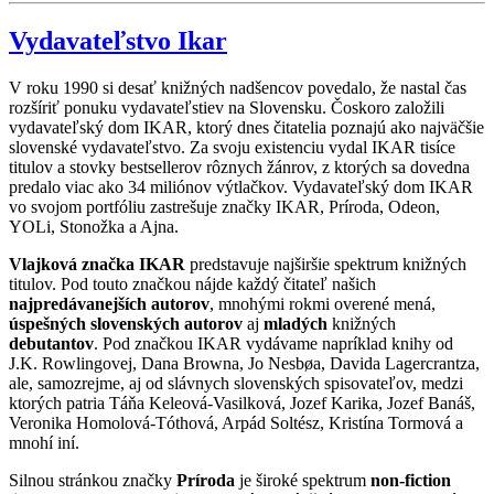
Vydavateľstvo Ikar
V roku 1990 si desať knižných nadšencov povedalo, že nastal čas
rozšíriť ponuku vydavateľstiev na Slovensku. Čoskoro založili
vydavateľský dom IKAR, ktorý dnes čitatelia poznajú ako najväčšie
slovenské vydavateľstvo. Za svoju existenciu vydal IKAR tisíce
titulov a stovky bestsellerov rôznych žánrov, z ktorých sa dovedna
predalo viac ako 34 miliónov výtlačkov. Vydavateľský dom IKAR
vo svojom portfóliu zastrešuje značky IKAR, Príroda, Odeon,
YOLi, Stonožka a Ajna.
Vlajková značka IKAR
predstavuje najširšie spektrum knižných
titulov. Pod touto značkou nájde každý čitateľ našich
najpredávanejších autorov
, mnohými rokmi overené mená,
úspešných slovenských autorov
aj
mladých
knižných
debutantov
. Pod značkou IKAR vydávame napríklad knihy od
J.K. Rowlingovej, Dana Browna, Jo Nesbøa, Davida Lagercrantza,
ale, samozrejme, aj od slávnych slovenských spisovateľov, medzi
ktorých patria Táňa Keleová-Vasilková, Jozef Karika, Jozef Banáš,
Veronika Homolová-Tóthová, Arpád Soltész, Kristína Tormová a
mnohí iní.
Silnou stránkou značky
Príroda
je široké spektrum
non-fiction