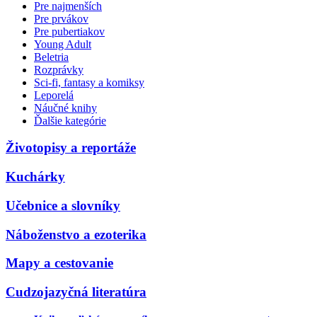
Pre najmenších
Pre prvákov
Pre pubertiakov
Young Adult
Beletria
Rozprávky
Sci-fi, fantasy a komiksy
Leporelá
Náučné knihy
Ďalšie kategórie
Životopisy a reportáže
Kuchárky
Učebnice a slovníky
Náboženstvo a ezoterika
Mapy a cestovanie
Cudzojazyčná literatúra