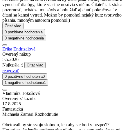
vynechať dialógy, ktoré vlastne nesúvia s ničím. Čitateľ tak stráca
pozornosť, uchádza mu súvis a bohužiaľ aj chuť pokračovať v
čítaní sa kamsi vytratí. Možno by pomohol nejaký kurz tvorivého
písania, mnohým autorom pomohol:)
Čítať viac
0 pozitívne hodnotenia
0 negatívne hodnotenia
Erika Endrizalová
Overený nákup
5.5.2026
Najlepšia :)
Čítať viac
reagovať
0 pozitívne hodnotenia
0
1 negatívne hodnotenie
1
Vladimíra Tokošová
Overený zákazník
17.8.2025
Fantastická
Michaela Zamari Rozhodnutie
Obetovali by ste svoju slobodu, len aby ste boli v bezpečí?
Hovorí sa, že lepšie neskoro ako nikdy… a ja som rada, že sa mi