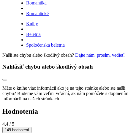
Romantika
Romantické
Knihy
Beletria
Spoločenská beletria
Našli ste chybu alebo škodlivý obsah?
Dajte nám, prosím, vedieť!
Nahlásiť chybu alebo škodlivý obsah
Máte o knihe viac informácií ako je na tejto stránke alebo ste našli
chybu? Budeme vám veľmi vďační, ak nám pomôžete s doplnením
informácií na našich stránkach.
Hodnotenia
4,4
/ 5
149 hodnotení