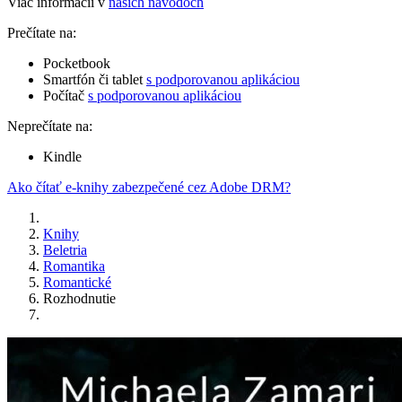
Viac informácií v
našich návodoch
Prečítate na:
Pocketbook
Smartfón či tablet
s podporovanou aplikáciou
Počítač
s podporovanou aplikáciou
Neprečítate na:
Kindle
Ako čítať e-knihy zabezpečené cez Adobe DRM?
Knihy
Beletria
Romantika
Romantické
Rozhodnutie