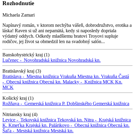
Rozhodnutie
Michaela Zamari
Napínavý román, v ktorom nechýba vášeň, dobrodružstvo, erotika a
láska! Raven si už ani nepamätá, kedy si naposledy dopriala
výdatný oddych. Odkedy mladšiemu bratovi Troyovi supluje
rodičov, jej život sa obmedzil len na svadobný salón...
Banskobystrický kraj (1)
Lučenec -
Novohradská knižnica
Novohradská kn.
Bratislavský kraj (3)
Bratislava -
Miestna knižnica Vrakuňa
Miestna kn. Vrakuňa
Častá
-
Obecná knižnica
Obecná kn.
Malacky -
Knižnica MCK
Kn.
MCK
Košický kraj (1)
Rožňava -
Gemerská knižnica P. Dobšinského
Gemerská knižnica
Nitriansky kraj (4)
Levice -
Tekovská knižnica
Tekovská kn.
Nitra -
Krajská knižnica
K. Kmeťka
Krajská kn.
Palárikovo -
Obecná knižnica
Obecná kn.
Šaľa -
Mestská knižnica
Mestská kn.