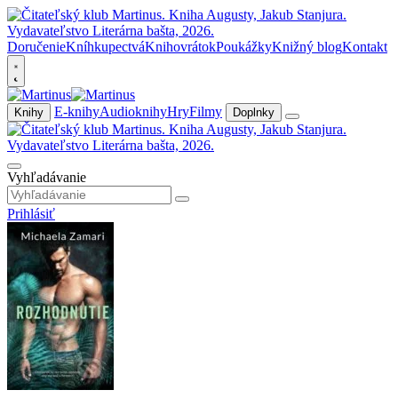
Doručenie
Kníhkupectvá
Knihovrátok
Poukážky
Knižný blog
Kontakt
E-knihy
Audioknihy
Hry
Filmy
Knihy
Doplnky
Vyhľadávanie
Prihlásiť