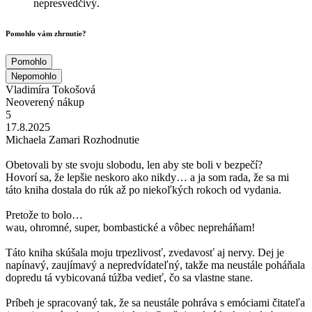
nepresvedčivý.
Pomohlo vám zhrnutie?
Pomohlo
Nepomohlo
Vladimíra Tokošová
Neoverený nákup
5
17.8.2025
Michaela Zamari Rozhodnutie
Obetovali by ste svoju slobodu, len aby ste boli v bezpečí?
Hovorí sa, že lepšie neskoro ako nikdy… a ja som rada, že sa mi
táto kniha dostala do rúk až po niekoľkých rokoch od vydania.
Pretože to bolo…
wau, ohromné, super, bombastické a vôbec nepreháňam!
Táto kniha skúšala moju trpezlivosť, zvedavosť aj nervy. Dej je
napínavý, zaujímavý a nepredvídateľný, takže ma neustále poháňala
dopredu tá vybicovaná túžba vedieť, čo sa vlastne stane.
Príbeh je spracovaný tak, že sa neustále pohráva s emóciami čitateľa