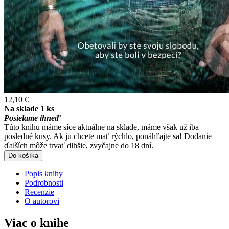
12,10 €
Na sklade 1 ks
Posielame ihneď
Túto knihu máme síce aktuálne na sklade, máme však už iba
posledné kusy. Ak ju chcete mať rýchlo, ponáhľajte sa! Dodanie
ďalších môže trvať dlhšie, zvyčajne do 18 dní.
Do košíka
Popis knihy
Podrobnosti
Recenzie
O autorovi
Viac o knihe