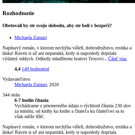
Rozhodnutie
Obetovali by ste svoju slobodu, aby ste boli v bezpečí?
Michaela Zamari
Napínavý román, v ktorom nechýba vášeň, dobrodružstvo, erotika a
láska! Raven si už ani nepamätá, kedy si naposledy dopriala
výdatný oddych. Odkedy mladšiemu bratovi Troyovi...
Čítať viac
4,4
149 hodnotení
Vydavateľstvo
Michaela Zamari
, 2020
344 strán
6-7 hodín čítania
Vychádzame z priemerného údaju o rýchlosti čítania 230 slov
za minútu, od knihy ku knihe a čitateľa ku čitateľovi sa to
však môže líšiť.
Napínavý román, v ktorom nechýba vášeň, dobrodružstvo, erotika a
láska! Raven si už ani nepamätá, kedy si naposledy dopriala