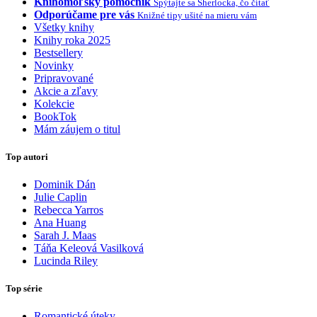
Knihomoľský pomocník
Spýtajte sa Sherlocka, čo čítať
Odporúčame pre vás
Knižné tipy ušité na mieru vám
Všetky knihy
Knihy roka 2025
Bestsellery
Novinky
Pripravované
Akcie a zľavy
Kolekcie
BookTok
Mám záujem o titul
Top autori
Dominik Dán
Julie Caplin
Rebecca Yarros
Ana Huang
Sarah J. Maas
Táňa Keleová Vasilková
Lucinda Riley
Top série
Romantické úteky