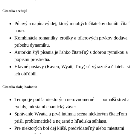
Čitatelia oceňujú
Pútavý a napínavý dej, ktorý mnohých čitateľov donútil čítať
naraz.
Kombinácia romantiky, erotiky a trilerových prvkov dodáva
príbehu dynamiku.
Autorkin štýl písania je ľahko čitateľný s dobrou rytmikou a
popismi prostredia.
Hlavné postavy (Raven, Wyatt, Troy) sú výrazné a čitatelia si
ich obľúbili.
Čitatelia ďalej hodnotia
Tempo je podľa niektorých nerovnomerné — pomalší stred a
rýchly, miestami chaotický záver.
Správanie Wyatta a prvá intímna scéna niektorým čitateľom
prišli problematické a nejasné z hľadiska súhlasu.
Pre niektorých bol dej klišé, predvídateľný alebo miestami