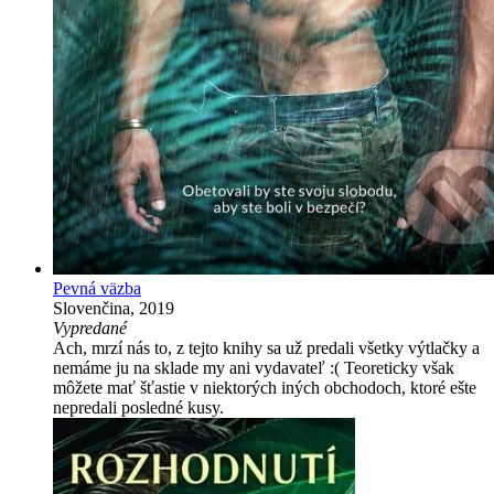
Pevná väzba
Slovenčina, 2019
Vypredané
Ach, mrzí nás to, z tejto knihy sa už predali všetky výtlačky a
nemáme ju na sklade my ani vydavateľ :( Teoreticky však
môžete mať šťastie v niektorých iných obchodoch, ktoré ešte
nepredali posledné kusy.