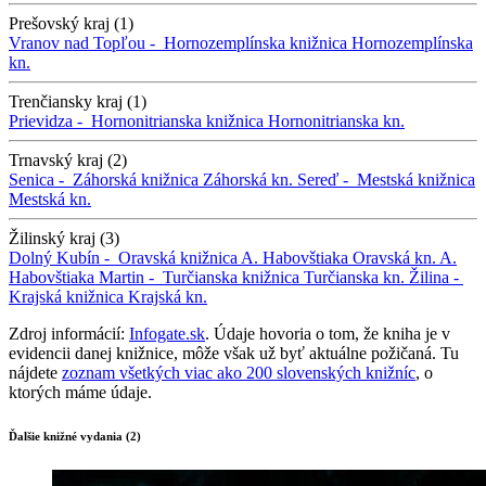
Prešovský kraj (1)
Vranov nad Topľou -
Hornozemplínska knižnica
Hornozemplínska
kn.
Trenčiansky kraj (1)
Prievidza -
Hornonitrianska knižnica
Hornonitrianska kn.
Trnavský kraj (2)
Senica -
Záhorská knižnica
Záhorská kn.
Sereď -
Mestská knižnica
Mestská kn.
Žilinský kraj (3)
Dolný Kubín -
Oravská knižnica A. Habovštiaka
Oravská kn. A.
Habovštiaka
Martin -
Turčianska knižnica
Turčianska kn.
Žilina -
Krajská knižnica
Krajská kn.
Zdroj informácií:
Infogate.sk
. Údaje hovoria o tom, že kniha je v
evidencii danej knižnice, môže však už byť aktuálne požičaná. Tu
nájdete
zoznam všetkých viac ako 200 slovenských knižníc
, o
ktorých máme údaje.
Ďalšie knižné vydania (2)