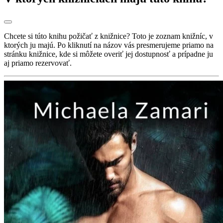
Chcete si túto knihu požičať z knižnice? Toto je zoznam knižníc, v
ktorých ju majú. Po kliknutí na názov vás presmerujeme priamo na
stránku knižnice, kde si môžete overiť jej dostupnosť a prípadne ju
aj priamo rezervovať.