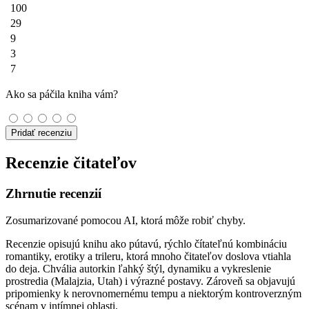
100
29
9
3
7
Ako sa páčila kniha vám?
Pridať recenziu
Recenzie čitateľov
Zhrnutie recenzií
Zosumarizované pomocou AI, ktorá môže robiť chyby.
Recenzie opisujú knihu ako pútavú, rýchlo čítateľnú kombináciu
romantiky, erotiky a trileru, ktorá mnoho čitateľov doslova vtiahla
do deja. Chvália autorkin ľahký štýl, dynamiku a vykreslenie
prostredia (Malajzia, Utah) i výrazné postavy. Zároveň sa objavujú
pripomienky k nerovnomernému tempu a niektorým kontroverzným
scénam v intímnej oblasti.