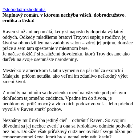
#sloboda
#rozhodnutia
Napínavý román, v ktorom nechýba vášeň, dobrodružstvo,
erotika a láska!
Raven si už ani nepamätá, kedy si naposledy dopriala výdatný
oddych. Odkedy mladšiemu bratovi Troyovi supluje rodičov, jej
život sa obmedzil len na svadobný salón – zdroj jej príjmu, domáce
práce a sem-tam spestrenie v miestnom bare.
Je načase dožičiť si zaslúženú dovolenku, ktorú Troy dostane ako
darček na svoje osemnáste narodeniny.
Mestečko v americkom Utahu vymenia na pár dní za exotickú
Malajziu, pričom netušia, ako veľmi im zdanlivo neškodný výlet
zmení život.
Z minúty na minútu sa dovolenka mení na väzenie pod prísnym
dohľadom tajomného cudzinca. Vpadne im do života, je
neoblomný, príliš mocný a vie o nich podozrivo veľa. Jeho príchod
vyvolá v Raven smršť pocitov.
Neznámy muž má iba jediný cieľ – ochrániť Raven. So svojimi
dôvodmi sa jej nechce zveriť a ona sa tvrdohlavo odmieta podvoliť
bez boja. Dokáže však príťažlivý cudzinec ovládať svoju túžbu po
temperamentnej žene, ktorú by si nemal pripustiť k telu?