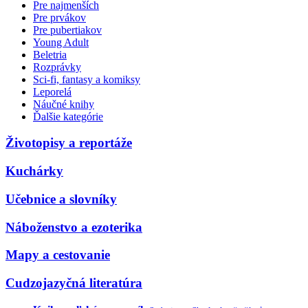
Pre najmenších
Pre prvákov
Pre pubertiakov
Young Adult
Beletria
Rozprávky
Sci-fi, fantasy a komiksy
Leporelá
Náučné knihy
Ďalšie kategórie
Životopisy a reportáže
Kuchárky
Učebnice a slovníky
Náboženstvo a ezoterika
Mapy a cestovanie
Cudzojazyčná literatúra