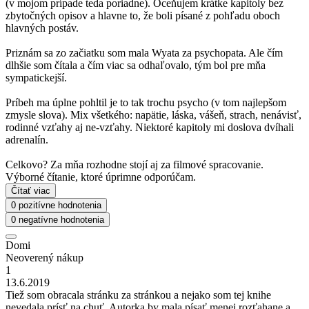
(v mojom prípade teda poriadne). Oceňujem krátke kapitoly bez
zbytočných opisov a hlavne to, že boli písané z pohľadu oboch
hlavných postáv.
Priznám sa zo začiatku som mala Wyata za psychopata. Ale čím
dlhšie som čítala a čím viac sa odhaľovalo, tým bol pre mňa
sympatickejší.
Príbeh ma úplne pohltil je to tak trochu psycho (v tom najlepšom
zmysle slova). Mix všetkého: napätie, láska, vášeň, strach, nenávisť,
rodinné vzťahy aj ne-vzťahy. Niektoré kapitoly mi doslova dvíhali
adrenalín.
Celkovo? Za mňa rozhodne stojí aj za filmové spracovanie.
Výborné čítanie, ktoré úprimne odporúčam.
Čítať viac
0 pozitívne hodnotenia
0 negatívne hodnotenia
Domi
Neoverený nákup
1
13.6.2019
Tiež som obracala stránku za stránkou a nejako som tej knihe
nevedala prísť na chuť. Autorka by mala písať menej rozťahane a