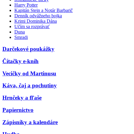
Harry Potter
Kapitán Stein a Notár Barbarič
Denník odvážneho bojka
Krimi Dominika Dána
Učím sa rozprávať
Duna
Smradi
Darčekové poukážky
Čítačky e-kníh
Vecičky od Martinusu
Káva, čaj a pochutiny
Hrnčeky a fľaše
Papiernictvo
Zápisníky a kalendáre