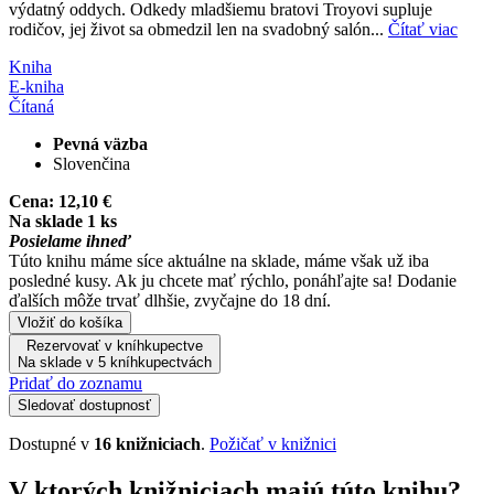
výdatný oddych. Odkedy mladšiemu bratovi Troyovi supluje
rodičov, jej život sa obmedzil len na svadobný salón...
Čítať viac
Kniha
E-kniha
Čítaná
Pevná väzba
Slovenčina
Cena:
12,10 €
Na sklade 1 ks
Posielame ihneď
Túto knihu máme síce aktuálne na sklade, máme však už iba
posledné kusy. Ak ju chcete mať rýchlo, ponáhľajte sa! Dodanie
ďalších môže trvať dlhšie, zvyčajne do 18 dní.
Vložiť do košíka
Rezervovať v kníhkupectve
Na sklade v 5 kníhkupectvách
Pridať do zoznamu
Sledovať dostupnosť
Dostupné v
16 knižniciach
.
Požičať v knižnici
V ktorých knižniciach majú túto knihu?