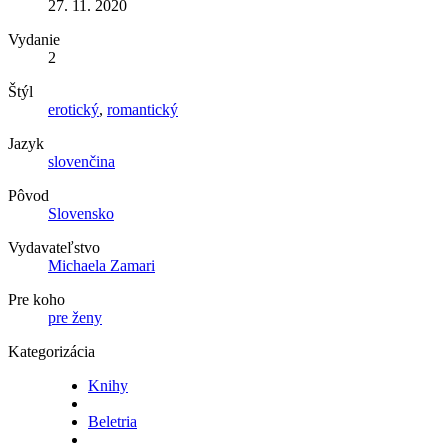
27. 11. 2020
Vydanie
2
Štýl
erotický
,
romantický
Jazyk
slovenčina
Pôvod
Slovensko
Vydavateľstvo
Michaela Zamari
Pre koho
pre ženy
Kategorizácia
Knihy
Beletria