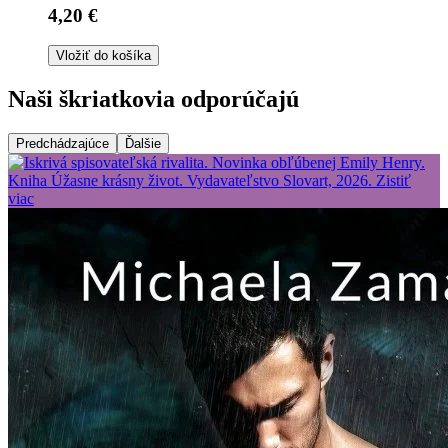
4,20 €
Vložiť do košíka
Naši škriatkovia odporúčajú
Predchádzajúce
Ďalšie