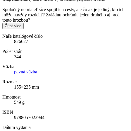
Spoločný nepriateľ síce spojil ich cesty, ale čo ak je jediný, kto ich
môže navždy rozdeliť? Zvládnu ochrániť jeden druhého aj pred
touto hrozbou?
Čítať viac
Naše katalógové číslo
826627
Počet strán
344
Väzba
pevná väzba
Rozmer
155×235 mm
Hmotnosť
549 g
ISBN
9788057023944
Dátum vydania