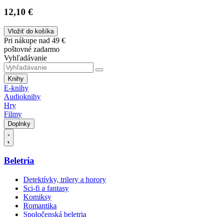
12,10 €
Vložiť do košíka
Pri nákupe nad 49 €
poštovné zadarmo
Vyhľadávanie
Knihy
E-knihy
Audioknihy
Hry
Filmy
Doplnky
Beletria
Detektívky, trilery a horory
Sci-fi a fantasy
Komiksy
Romantika
Spoločenská beletria