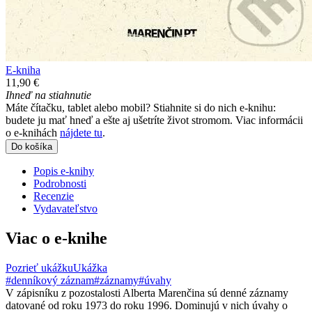
E-kniha
11,90 €
Ihneď na stiahnutie
Máte čítačku, tablet alebo mobil? Stiahnite si do nich e-knihu:
budete ju mať hneď a ešte aj ušetríte život stromom. Viac informácii
o e-knihách
nájdete tu
.
Do košíka
Popis e-knihy
Podrobnosti
Recenzie
Vydavateľstvo
Viac o e-knihe
Pozrieť ukážku
Ukážka
#denníkový záznam
#záznamy
#úvahy
V zápisníku z pozostalosti Alberta Marenčina sú denné záznamy
datované od roku 1973 do roku 1996. Dominujú v nich úvahy o