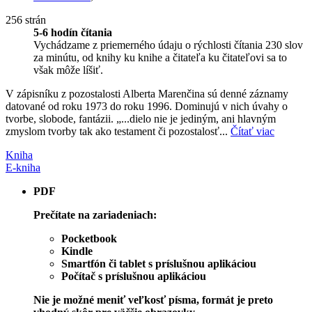
256 strán
5-6 hodín čítania
Vychádzame z priemerného údaju o rýchlosti čítania 230 slov
za minútu, od knihy ku knihe a čitateľa ku čitateľovi sa to
však môže líšiť.
V zápisníku z pozostalosti Alberta Marenčina sú denné záznamy
datované od roku 1973 do roku 1996. Dominujú v nich úvahy o
tvorbe, slobode, fantázii. „...dielo nie je jediným, ani hlavným
zmyslom tvorby tak ako testament či pozostalosť...
Čítať viac
Kniha
E-kniha
PDF
Prečítate na zariadeniach:
Pocketbook
Kindle
Smartfón či tablet s príslušnou aplikáciou
Počítač s príslušnou aplikáciou
Nie je možné meniť veľkosť písma, formát je preto