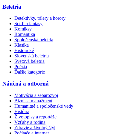
Beletria
Detektívky, trilery a horory
Sci-fi a fantasy
Komiksy
Romantika
Spoločenská beletria
Klasika
Historické
Slovenská beletria
Svetová beletria
Poézia
Ďalšie kategórie
Náučná a odborná
Motivácia a sebarozvoj
Biznis a manažment
Humanitné a spoločenské vedy
História
Životopisy a reportáže
Vzťahy a rodina
Zdravie a životný štýl
Počítače a internet