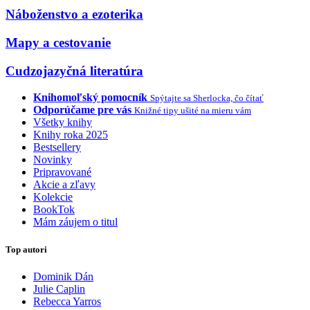
Náboženstvo a ezoterika
Mapy a cestovanie
Cudzojazyčná literatúra
Knihomoľský pomocník
Spýtajte sa Sherlocka, čo čítať
Odporúčame pre vás
Knižné tipy ušité na mieru vám
Všetky knihy
Knihy roka 2025
Bestsellery
Novinky
Pripravované
Akcie a zľavy
Kolekcie
BookTok
Mám záujem o titul
Top autori
Dominik Dán
Julie Caplin
Rebecca Yarros