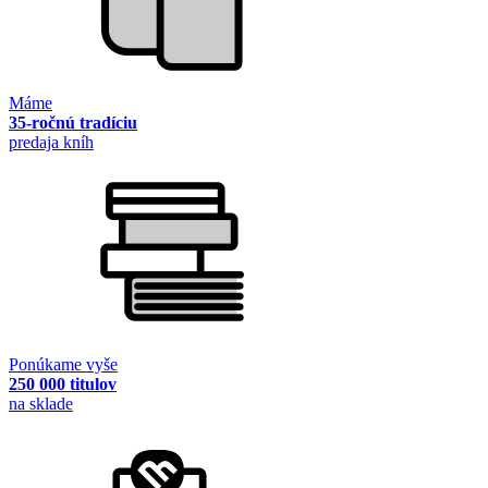
Máme
35-ročnú tradíciu
predaja kníh
Ponúkame vyše
250 000 titulov
na sklade