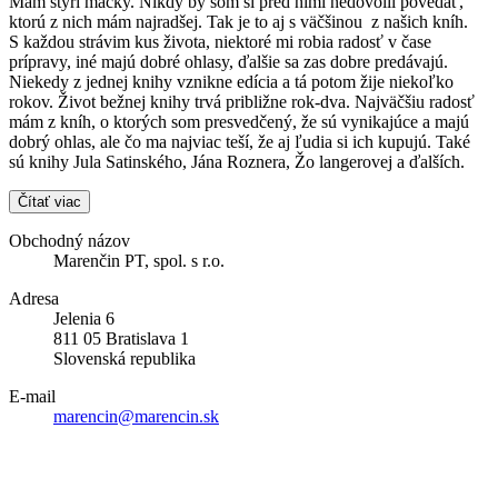
Mám štyri mačky. Nikdy by som si pred nimi nedovolil povedať,
ktorú z nich mám najradšej. Tak je to aj s väčšinou z našich kníh.
S každou strávim kus života, niektoré mi robia radosť v čase
prípravy, iné majú dobré ohlasy, ďalšie sa zas dobre predávajú.
Niekedy z jednej knihy vznikne edícia a tá potom žije niekoľko
rokov. Život bežnej knihy trvá približne rok-dva. Najväčšiu radosť
mám z kníh, o ktorých som presvedčený, že sú vynikajúce a majú
dobrý ohlas, ale čo ma najviac teší, že aj ľudia si ich kupujú. Také
sú knihy Jula Satinského, Jána Roznera, Žo langerovej a ďalších.
Čítať viac
Obchodný názov
Marenčin PT, spol. s r.o.
Adresa
Jelenia 6
811 05 Bratislava 1
Slovenská republika
E-mail
marencin@marencin.sk