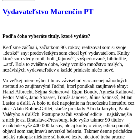
Vydavateľstvo Marenčin PT
Podľa čoho vyberáte tituly, ktoré vydáte?
Keď sme začínali, začiatkom 90. rokov, realizoval som si svoje
„detské“ sny: predovšetkým som chcel byť vydavateľom. Knihy,
ktoré som vtedy robil, boli „fajnové“, vyšperkované, bibliofílie,
...atď. Bola to zvláštna doba, kedy vzniklo množstvo malých,
nezávislých vydavateľstiev a každé prinieslo niečo nové.
Vo veľkej miere výber titulov závisel od viac-menej náhodných
stretnutí so zaujímavými ľuďmi, ktorí ponúkali zaujímavé témy:
Hanzi Albrecht, Selma Steinerová, Egon Bondy, Agneša Kalinová,
Fedor Malík, Jano Štrasser, Tomáš Janovic, Július Satinský, Milan
Lasica a ďalší. A bolo tu tiež napojenie na francúzsku literatúru cez
otca: Alain Robbe-Grillet, staršie preklady Afreda Jarryho, Paula
Valéryho a ďalších. Postupne začali vznikať edície – najslávnejšia
z nich je asi Bratislava-Pressburg, kde vyšlo takmer 90 titulov
v náklade vyše 400 000 kusov, ale aj knihy o víne, edícia pamätí,
objavil som zaujímavú severskú beletriu. Takmer denne prichádza
nejaký rukopis: niektoré sú hotové texty, niektoré treba pracne