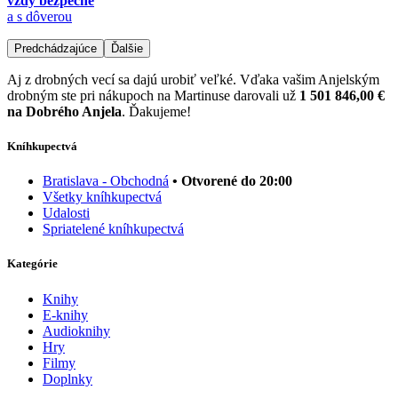
vždy bezpečne
a s dôverou
Predchádzajúce
Ďalšie
Aj z drobných vecí sa dajú urobiť veľké. Vďaka vašim Anjelským
drobným ste pri nákupoch na Martinuse darovali už
1 501 846,00 €
na Dobrého Anjela
. Ďakujeme!
Kníhkupectvá
Bratislava - Obchodná
• Otvorené do 20:00
Všetky kníhkupectvá
Udalosti
Spriatelené kníhkupectvá
Kategórie
Knihy
E-knihy
Audioknihy
Hry
Filmy
Doplnky