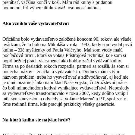
prerábať, väčšina končí v koši. Mám rád knihy s pridanou
hodnotou. Pri výbere titulu zaváži osobnosť autora.
Ako vzniklo vaše vydavateľstvo?
Oficiálne bolo vydavateľstvo založené koncom 90. rokov, ale všade
uvádzam, že to bolo na Mikuláša v roku 1993, kedy som vydal prvú
knihu – Zlé myšlienky od Paula Valéryho. Mal som vtedy malú
počítačovú firmu, ktorá sa volala Prístrojová technika, kde som si
popri bežnej práci, viac-menej ako hobby začal vydávať knihy.
Firma sa po desiatich rokoch rozpadla, partneri sa rozišli. Ja som si
ponechal názov – značku a vydavateľsto. Dodnes mám s tým
názvom problém, treba ho vysvetľovať a zdôvodňovať, aj keď nie
je o nič bizarnejší ako napríklad Naše vojsko, či Družstevní práce –
čo boli mimochodom kedysi vynikajúce vydavateľstvá. Naposledy
sa vydavateľstvo transformovalo v roku 2007, kedy doňho vstúpil
môj syn s nevestou a odvtedy sa voláme Marenčin PT, spol. s r. o.
Sme rodinná firma, kde pracujú prakticky všetky generácie.
Na ktorú knihu ste najviac hrdý?