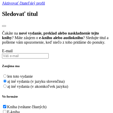
Aktivovať čitateľský profil
Sledovať titul
Čakáte na
nové vydanie, preklad alebo naskladnenie tejto
knihy
? Máte záujem o
e-knihu alebo audioknihu
? Sledujte titul a
pošleme vám upozornenie, keď niečo z toho pridáme do ponuky.
E-mail
Zaujíma ma
len toto vydanie
aj iné vydania (v jazyku slovenčina)
aj iné vydania (v akomkoľvek jazyku)
Vo formáte
Kniha (vrátane čítaných)
E-kniha