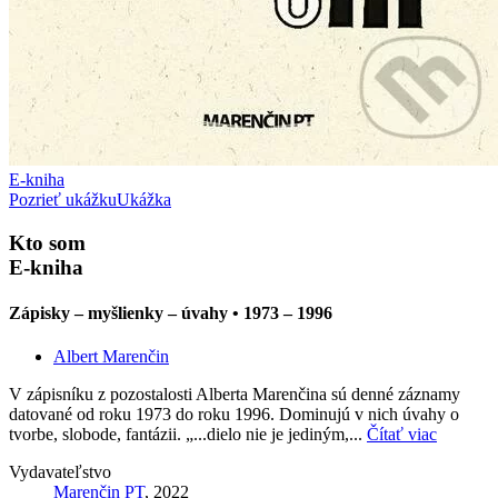
E-kniha
Pozrieť ukážku
Ukážka
Kto som
E-kniha
Zápisky – myšlienky – úvahy • 1973 – 1996
Albert Marenčin
V zápisníku z pozostalosti Alberta Marenčina sú denné záznamy
datované od roku 1973 do roku 1996. Dominujú v nich úvahy o
tvorbe, slobode, fantázii. „...dielo nie je jediným,...
Čítať viac
Vydavateľstvo
Marenčin PT
, 2022