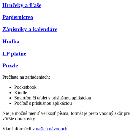
Hrnčeky a fľaše
Papiernictvo
Zápisníky a kalendáre
Hudba
LP platne
Puzzle
Prečítate na zariadeniach:
Pocketbook
Kindle
Smartfón či tablet s príslušnou aplikáciou
Počítač s príslušnou aplikáciou
Nie je možné meniť veľkosť písma, formát je preto vhodný skôr pre
väčšie obrazovky.
Viac informácií v
našich návodoch