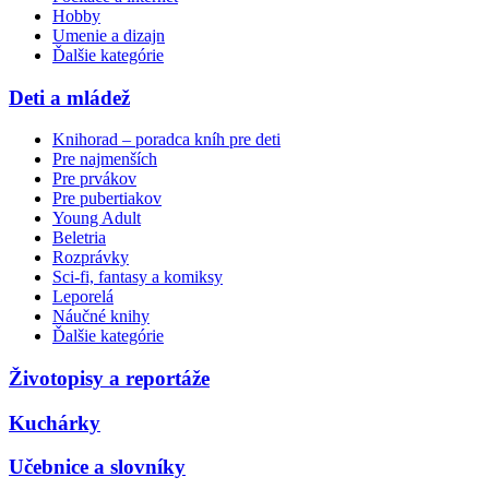
Hobby
Umenie a dizajn
Ďalšie kategórie
Deti a mládež
Knihorad – poradca kníh pre deti
Pre najmenších
Pre prvákov
Pre pubertiakov
Young Adult
Beletria
Rozprávky
Sci-fi, fantasy a komiksy
Leporelá
Náučné knihy
Ďalšie kategórie
Životopisy a reportáže
Kuchárky
Učebnice a slovníky