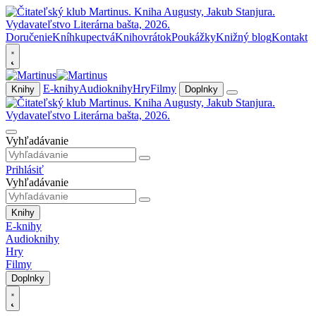
Doručenie
Kníhkupectvá
Knihovrátok
Poukážky
Knižný blog
Kontakt
E-knihy
Audioknihy
Hry
Filmy
Knihy
Doplnky
Vyhľadávanie
Prihlásiť
Vyhľadávanie
Knihy
E-knihy
Audioknihy
Hry
Filmy
Doplnky