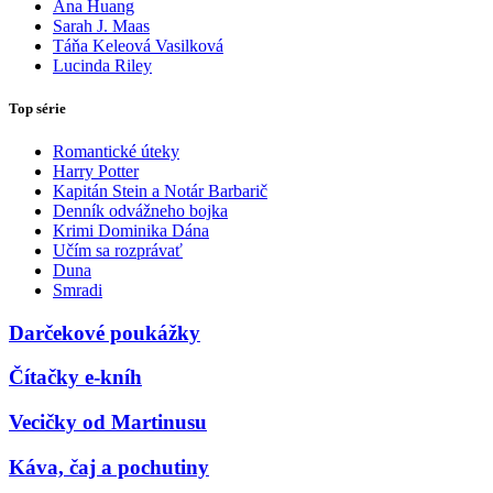
Ana Huang
Sarah J. Maas
Táňa Keleová Vasilková
Lucinda Riley
Top série
Romantické úteky
Harry Potter
Kapitán Stein a Notár Barbarič
Denník odvážneho bojka
Krimi Dominika Dána
Učím sa rozprávať
Duna
Smradi
Darčekové poukážky
Čítačky e-kníh
Vecičky od Martinusu
Káva, čaj a pochutiny