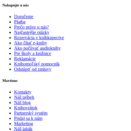
Nakupujte u nás
Doručenie
Platba
Prečo práve u nás?
Najčastejšie otázky
Rezervácia v kníhkupectve
Ako čítať e-knihy
Ako počúvať audioknihy
Pre školy a knižnice
Reklamácie
Knihomoľský pomocník
Odstúpiť od zmluvy
Martinus
Kontakty
Náš príbeh
Náš blog
Knihovrátok
Partnerský systém
Pridaj sa k nám
Marketing
Náš labák