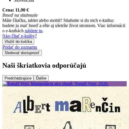
Slovenčina
Cena:
11,90 €
Ihneď na stiahnutie
Máte čítačku, tablet alebo mobil? Stiahnite si do nich e-knihu:
budete ju mať hneď a ešte aj ušetríte život stromom. Viac informácii
o e-knihách
nájdete tu
.
Ako čítať e-knihy?
Vložiť do košíka
Pridať do zoznamu
Sledovať dostupnosť
Naši škriatkovia odporúčajú
Predchádzajúce
Ďalšie