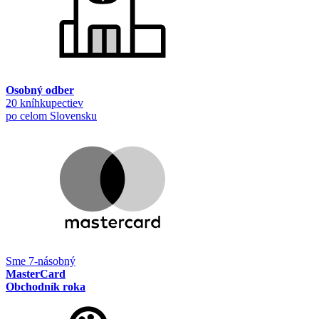
Osobný odber
20 kníhkupectiev
po celom Slovensku
Sme 7-násobný
MasterCard
Obchodník roka