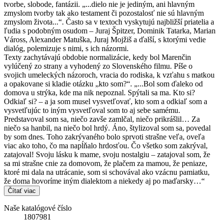
tvorbe, slobode, fantázii. „...dielo nie je jediným, ani hlavným
zmyslom tvorby tak ako testament či pozostalosť nie sú hlavným
zmyslom života...“. Často sa v textoch vyskytujú najbližší priatelia a
ľudia s podobným osudom – Juraj Špitzer, Dominik Tatarka, Marian
Váross, Alexander Matuška, Juraj Mojžiš a ďalší, s ktorými vedie
dialóg, polemizuje s nimi, s ich názormi.
Texty zachytávajú obdobie normalizácie, kedy bol Marenčin
vylúčený zo strany a vyhodený zo Slovenského filmu. Píše o
svojich umeleckých názoroch, vracia do rodiska, k vzťahu s matkou
a opakovane si kladie otázku „kto som?“. „...Bol som ďaleko od
domova u strýka, kde ma nik nepoznal. Spýtali sa ma. Kto si?
Odkiaľ si? – a ja som musel vysvetľovať, kto som a odkiaľ som a
vysvetľujúc to iným vysvetľoval som to aj sebe samému.
Predstavoval som sa, niečo zavše zamlčal, niečo prikrášlil… Za
niečo sa hanbil, na niečo bol hrdý. Áno, štylizoval som sa, povedal
by som dnes. Toho zakrývaného bolo sprvoti strašne veľa, oveľa
viac ako toho, čo ma napĺňalo hrdosťou. Čo všetko som zakrýval,
zatajoval! Svoju lásku k mame, svoju nostalgiu – zatajoval som, že
sa mi strašne cnie za domovom, že plačem za mamou, že peniaze,
ktoré mi dala na utrácanie, som si schovával ako vzácnu pamiatku,
že doma hovoríme iným dialektom a niekedy aj po maďarsky…“
Čítať viac
Naše katalógové číslo
1807981