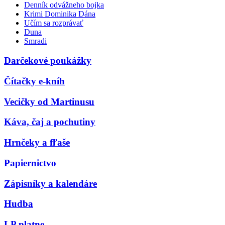
Denník odvážneho bojka
Krimi Dominika Dána
Učím sa rozprávať
Duna
Smradi
Darčekové poukážky
Čítačky e-kníh
Vecičky od Martinusu
Káva, čaj a pochutiny
Hrnčeky a fľaše
Papiernictvo
Zápisníky a kalendáre
Hudba
LP platne