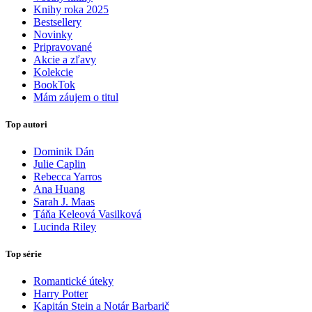
Knihy roka 2025
Bestsellery
Novinky
Pripravované
Akcie a zľavy
Kolekcie
BookTok
Mám záujem o titul
Top autori
Dominik Dán
Julie Caplin
Rebecca Yarros
Ana Huang
Sarah J. Maas
Táňa Keleová Vasilková
Lucinda Riley
Top série
Romantické úteky
Harry Potter
Kapitán Stein a Notár Barbarič