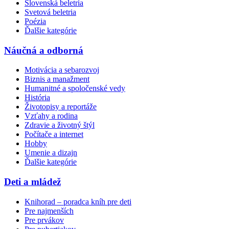
Slovenská beletria
Svetová beletria
Poézia
Ďalšie kategórie
Náučná a odborná
Motivácia a sebarozvoj
Biznis a manažment
Humanitné a spoločenské vedy
História
Životopisy a reportáže
Vzťahy a rodina
Zdravie a životný štýl
Počítače a internet
Hobby
Umenie a dizajn
Ďalšie kategórie
Deti a mládež
Knihorad – poradca kníh pre deti
Pre najmenších
Pre prvákov