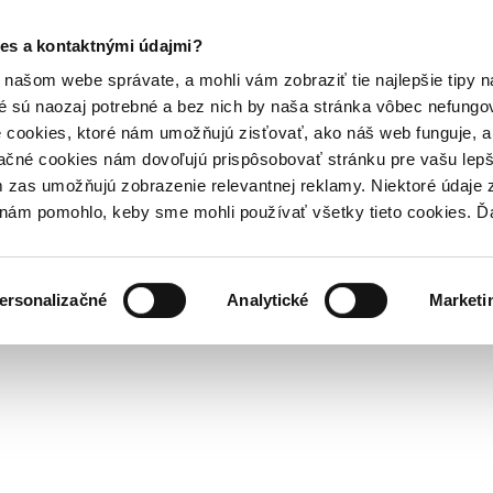
es a kontaktnými údajmi?
našom webe správate, a mohli vám zobraziť tie najlepšie tipy n
é sú naozaj potrebné a bez nich by naša stránka vôbec nefung
 cookies, ktoré nám umožňujú zisťovať, ako náš web funguje, a 
ačné cookies nám dovoľujú prispôsobovať stránku pre vašu lepši
zas umožňujú zobrazenie relevantnej reklamy. Niektoré údaje z
y nám pomohlo, keby sme mohli používať všetky tieto cookies. 
ersonalizačné
Analytické
Marketi