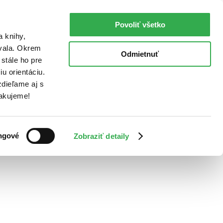
Povoliť všetko
a knihy,
ovala. Okrem
Odmietnuť
stále ho pre
u orientáciu.
dieľame aj s
Ďakujeme!
ngové
Zobraziť detaily