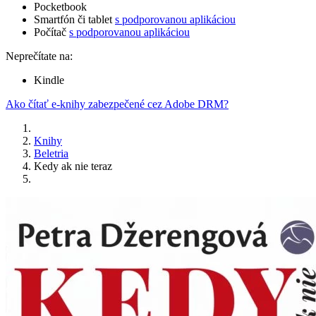
Pocketbook
Smartfón či tablet
s podporovanou aplikáciou
Počítač
s podporovanou aplikáciou
Neprečítate na:
Kindle
Ako čítať e-knihy zabezpečené cez Adobe DRM?
Knihy
Beletria
Kedy ak nie teraz