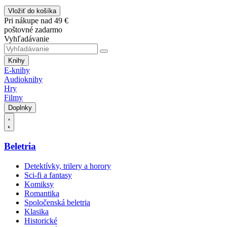
Vložiť do košíka
Pri nákupe nad 49 €
poštovné zadarmo
Vyhľadávanie
Knihy
E-knihy
Audioknihy
Hry
Filmy
Doplnky
Beletria
Detektívky, trilery a horory
Sci-fi a fantasy
Komiksy
Romantika
Spoločenská beletria
Klasika
Historické