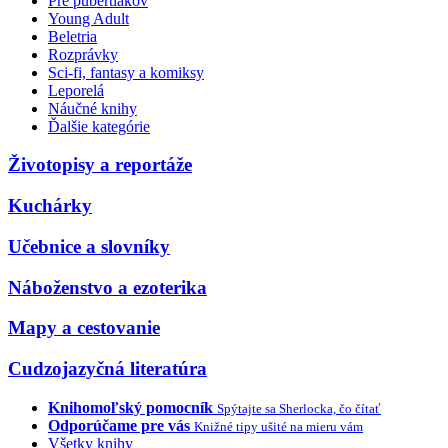
Pre pubertiakov
Young Adult
Beletria
Rozprávky
Sci-fi, fantasy a komiksy
Leporelá
Náučné knihy
Ďalšie kategórie
Životopisy a reportáže
Kuchárky
Učebnice a slovníky
Náboženstvo a ezoterika
Mapy a cestovanie
Cudzojazyčná literatúra
Knihomoľský pomocník
Spýtajte sa Sherlocka, čo čítať
Odporúčame pre vás
Knižné tipy ušité na mieru vám
Všetky knihy