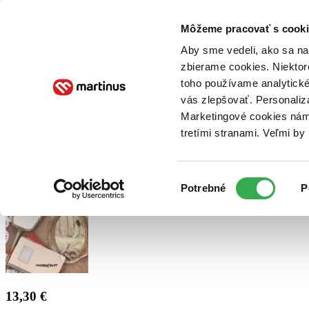
Doručenie
Kníhkupectvá
Knihovrátok
Poukážky
Knižný blog
Kontakt
Môžeme pracovať s cooki
Aby sme vedeli, ako sa na 
zbierame cookies. Niektor
E-knihy
Audioknihy
Hry
Filmy
Knihy
Doplnky
toho používame analytické
vás zlepšovať. Personaliz
Vyhľadávanie
Marketingové cookies nám 
tretími stranami. Veľmi b
Prihlásiť
Výber
Potrebné
P
súhlasu
13,30 €