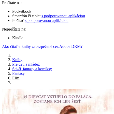
Prečítate na:
Pocketbook
Smartfón či tablet
s podporovanou aplikáciou
Počítač
s podporovanou aplikáciou
Neprečítate na:
Kindle
Ako čítať e-knihy zabezpečené cez Adobe DRM?
Knihy
Pre deti a mládež
Sci-fi, fantasy a komiksy
Fantasy
Elita