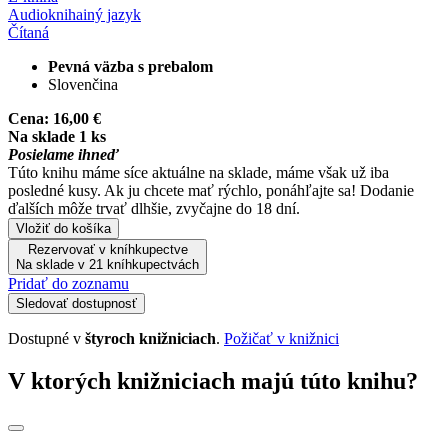
Audiokniha
iný jazyk
Čítaná
Pevná väzba s prebalom
Slovenčina
Cena:
16,00 €
Na sklade 1 ks
Posielame ihneď
Túto knihu máme síce aktuálne na sklade, máme však už iba
posledné kusy. Ak ju chcete mať rýchlo, ponáhľajte sa! Dodanie
ďalších môže trvať dlhšie, zvyčajne do 18 dní.
Vložiť do košíka
Rezervovať v kníhkupectve
Na sklade v 21 kníhkupectvách
Pridať do zoznamu
Sledovať dostupnosť
Dostupné v
štyroch knižniciach
.
Požičať v knižnici
V ktorých knižniciach majú túto knihu?