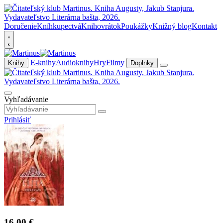
Doručenie
Kníhkupectvá
Knihovrátok
Poukážky
Knižný blog
Kontakt
E-knihy
Audioknihy
Hry
Filmy
Knihy
Doplnky
Vyhľadávanie
Prihlásiť
16,00 €