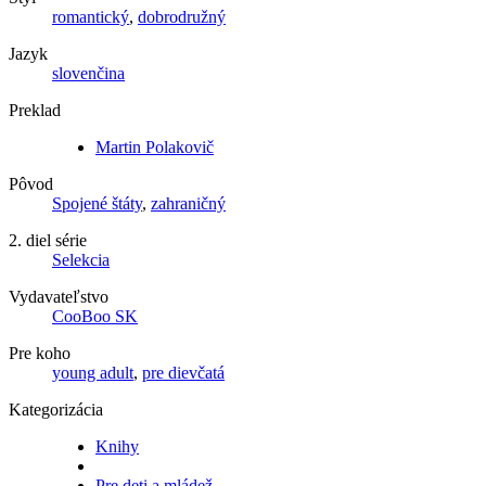
romantický
,
dobrodružný
Jazyk
slovenčina
Preklad
Martin Polakovič
Pôvod
Spojené štáty
,
zahraničný
2. diel série
Selekcia
Vydavateľstvo
CooBoo SK
Pre koho
young adult
,
pre dievčatá
Kategorizácia
Knihy
Pre deti a mládež