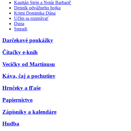
Kapitán Stein a Notár Barbarič
Denník odvážneho bojka
Krimi Dominika Dána
Učím sa rozprávať
Duna
Smradi
Darčekové poukážky
Čítačky e-kníh
Vecičky od Martinusu
Káva, čaj a pochutiny
Hrnčeky a fľaše
Papiernictvo
Zápisníky a kalendáre
Hudba