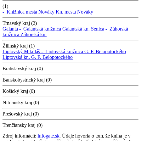
(1)
-
Knižnica mesta Nováky
Kn. mesta Nováky
Trnavský kraj (2)
Galanta -
Galantská knižnica
Galantská kn.
Senica -
Záhorská
knižnica
Záhorská kn.
Žilinský kraj (1)
Liptovský Mikuláš -
Liptovská knižnica G. F. Belopotockého
Liptovská kn. G. F. Belopotockého
Bratislavský kraj (0)
Banskobystrický kraj (0)
Košický kraj (0)
Nitriansky kraj (0)
Prešovský kraj (0)
Trenčiansky kraj (0)
Zdroj informácií:
Infogate.sk
. Údaje hovoria o tom, že kniha je v