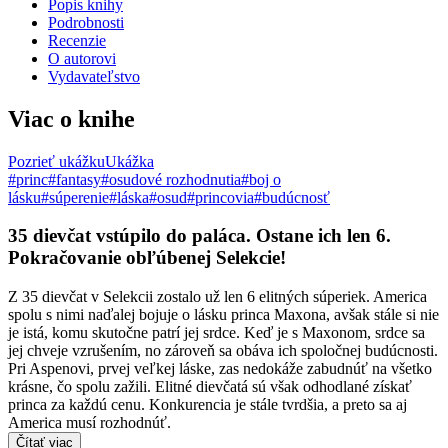
Popis knihy
Podrobnosti
Recenzie
O autorovi
Vydavateľstvo
Viac o knihe
Pozrieť ukážku
Ukážka
#princ
#fantasy
#osudové rozhodnutia
#boj o
lásku
#súperenie
#láska
#osud
#princovia
#budúcnosť
35 dievčat vstúpilo do paláca. Ostane ich len 6.
Pokračovanie obľúbenej Selekcie!
Z 35 dievčat v Selekcii zostalo už len 6 elitných súperiek. America
spolu s nimi naďalej bojuje o lásku princa Maxona, avšak stále si nie
je istá, komu skutočne patrí jej srdce. Keď je s Maxonom, srdce sa
jej chveje vzrušením, no zároveň sa obáva ich spoločnej budúcnosti.
Pri Aspenovi, prvej veľkej láske, zas nedokáže zabudnúť na všetko
krásne, čo spolu zažili. Elitné dievčatá sú však odhodlané získať
princa za každú cenu. Konkurencia je stále tvrdšia, a preto sa aj
America musí rozhodnúť.
Čítať viac