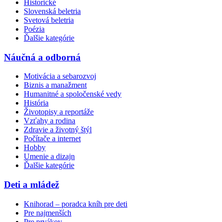
Historické
Slovenská beletria
Svetová beletria
Poézia
Ďalšie kategórie
Náučná a odborná
Motivácia a sebarozvoj
Biznis a manažment
Humanitné a spoločenské vedy
História
Životopisy a reportáže
Vzťahy a rodina
Zdravie a životný štýl
Počítače a internet
Hobby
Umenie a dizajn
Ďalšie kategórie
Deti a mládež
Knihorad – poradca kníh pre deti
Pre najmenších
Pre prvákov