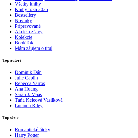
Všetky knihy
Knihy roka 2025
Bestsellery
Novinky
Pripravované
Akcie a zľavy
Kolekcie
BookTok
Mám záujem o titul
Top autori
Dominik Dán
Julie Caplin
Rebecca Yarros
Ana Huang
Sarah J. Maas
Táňa Keleová Vasilková
Lucinda Riley
Top série
Romantické úteky
Harry Potter