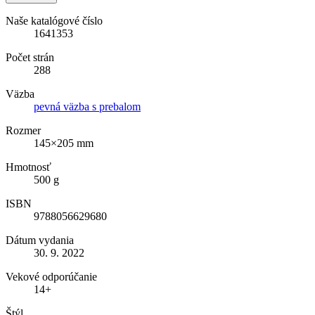
Naše katalógové číslo
1641353
Počet strán
288
Väzba
pevná väzba s prebalom
Rozmer
145×205 mm
Hmotnosť
500 g
ISBN
9788056629680
Dátum vydania
30. 9. 2022
Vekové odporúčanie
14+
Štýl