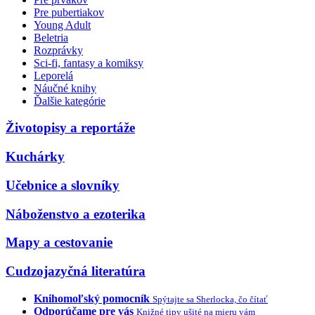
Pre pubertiakov
Young Adult
Beletria
Rozprávky
Sci-fi, fantasy a komiksy
Leporelá
Náučné knihy
Ďalšie kategórie
Životopisy a reportáže
Kuchárky
Učebnice a slovníky
Náboženstvo a ezoterika
Mapy a cestovanie
Cudzojazyčná literatúra
Knihomoľský pomocník
Spýtajte sa Sherlocka, čo čítať
Odporúčame pre vás
Knižné tipy ušité na mieru vám