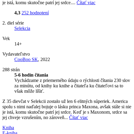
je istá, komu skutočne patrí jej srdce....
Čítať viac
4,3
252 hodnotení
2. diel série
Selekcia
Vek
14+
Vydavateľstvo
CooBoo SK
, 2022
288 strán
5-6 hodín čítania
Vychádzame z priemerného údaju o rýchlosti čítania 230 slov
za minútu, od knihy ku knihe a čitateľa ku čitateľovi sa to
však môže líšiť.
Z 35 dievčat v Selekcii zostalo už len 6 elitných súperiek. America
spolu s nimi naďalej bojuje o lásku princa Maxona, avšak stále si nie
je istá, komu skutočne patrí jej srdce. Keď je s Maxonom, srdce sa
jej chveje vzrušením, no zároveň...
Čítať viac
Kniha
E-kniha