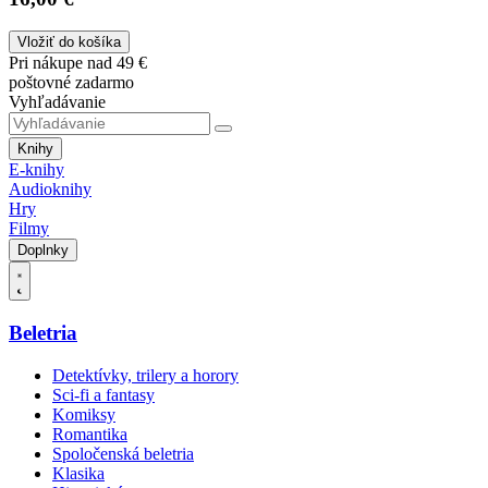
Vložiť do košíka
Pri nákupe nad 49 €
poštovné zadarmo
Vyhľadávanie
Knihy
E-knihy
Audioknihy
Hry
Filmy
Doplnky
Beletria
Detektívky, trilery a horory
Sci-fi a fantasy
Komiksy
Romantika
Spoločenská beletria
Klasika