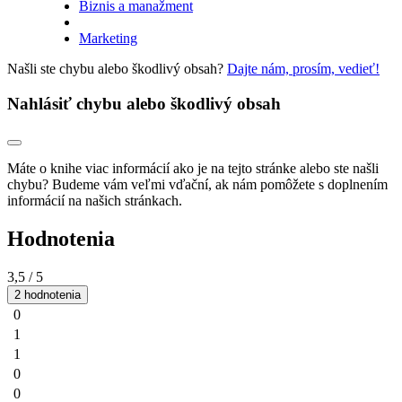
Biznis a manažment
Marketing
Našli ste chybu alebo škodlivý obsah?
Dajte nám, prosím, vedieť!
Nahlásiť chybu alebo škodlivý obsah
Máte o knihe viac informácií ako je na tejto stránke alebo ste našli
chybu? Budeme vám veľmi vďační, ak nám pomôžete s doplnením
informácií na našich stránkach.
Hodnotenia
3,5
/ 5
2 hodnotenia
0
1
1
0
0