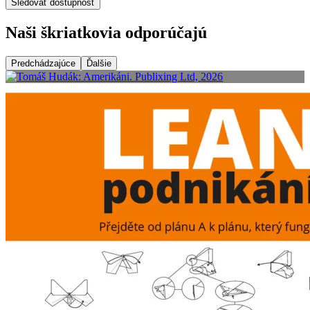
Sledovať dostupnosť
Naši škriatkovia odporúčajú
Predchádzajúce
Ďalšie