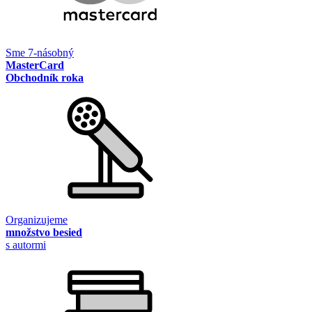
Sme 7-násobný
MasterCard
Obchodník roka
Organizujeme
množstvo besied
s autormi