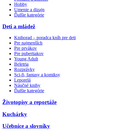
Hobby
Umenie a dizajn
Ďalšie kategórie
Deti a mládež
Knihorad – poradca kníh pre deti
Pre najmenších
Pre prvákov
Pre pubertiakov
Young Adult
Beletria
Rozprávky
Sci-fi, fantasy a komiksy
Leporelá
Náučné knihy
Ďalšie kategórie
Životopisy a reportáže
Kuchárky
Učebnice a slovníky