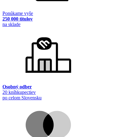
Ponúkame vyše
250 000 titulov
na sklade
Osobný odber
20 kníhkupectiev
po celom Slovensku