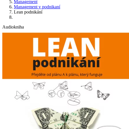
Management
Management v podnikaní
Lean podnikání
Audiokniha