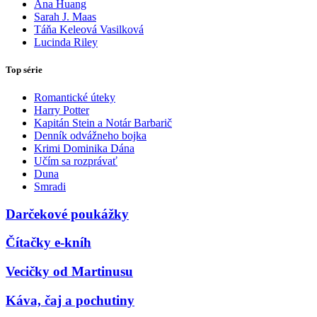
Ana Huang
Sarah J. Maas
Táňa Keleová Vasilková
Lucinda Riley
Top série
Romantické úteky
Harry Potter
Kapitán Stein a Notár Barbarič
Denník odvážneho bojka
Krimi Dominika Dána
Učím sa rozprávať
Duna
Smradi
Darčekové poukážky
Čítačky e-kníh
Vecičky od Martinusu
Káva, čaj a pochutiny