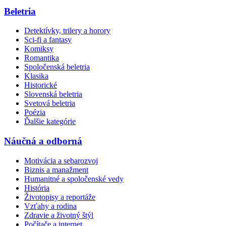
Beletria
Detektívky, trilery a horory
Sci-fi a fantasy
Komiksy
Romantika
Spoločenská beletria
Klasika
Historické
Slovenská beletria
Svetová beletria
Poézia
Ďalšie kategórie
Náučná a odborná
Motivácia a sebarozvoj
Biznis a manažment
Humanitné a spoločenské vedy
História
Životopisy a reportáže
Vzťahy a rodina
Zdravie a životný štýl
Počítače a internet