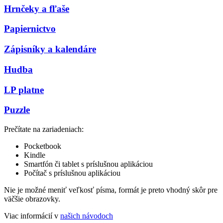
Hrnčeky a fľaše
Papiernictvo
Zápisníky a kalendáre
Hudba
LP platne
Puzzle
Prečítate na zariadeniach:
Pocketbook
Kindle
Smartfón či tablet s príslušnou aplikáciou
Počítač s príslušnou aplikáciou
Nie je možné meniť veľkosť písma, formát je preto vhodný skôr pre
väčšie obrazovky.
Viac informácií v
našich návodoch