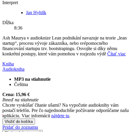
Interpret
Jan Hyhlík
Dĺžka
8:36
Ash Maurya v audioknize Lean podnikání navazuje na teorie „lean
startup“, procesu vývoje zákazníka, nebo svépomocného
financování startupu tzv. bootstrapingu. Osvojíte si díky němu
konkrétní postupy, které vám pomohou v rozjezdu výdě
Čítať viac
Kniha
Audiokniha
MP3 na stiahnutie
Čeština
Cena:
15,96 €
Ihneď na stiahnutie
Chcete vyskúšať čítanie ušami? Na vypočutie audioknihy vám
postačí telefón. Pre čo najjednoduchšie počúvanie odporúčame našu
aplikáciu. Viac informácii
nájdete tu
.
Vložiť do košíka
Pridať do zoznamu