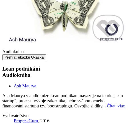
Audiokniha
Prehrať ukážku
Ukážka
Lean podnikání
Audiokniha
Ash Maurya
Ash Maurya v audioknize Lean podnikání navazuje na teorie „lean
startup“, procesu vývoje zákazníka, nebo svépomocného
financování startupu tzv. bootstrapingu. Osvojíte si díky...
Čítať viac
Vydavateľstvo
Progres Guru
, 2016