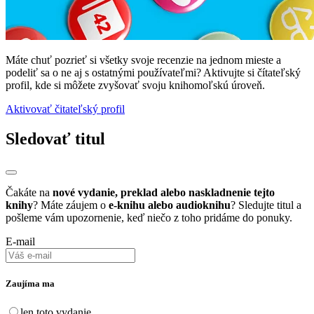
Máte chuť pozrieť si všetky svoje recenzie na jednom mieste a
podeliť sa o ne aj s ostatnými používateľmi? Aktivujte si čítateľský
profil, kde si môžete zvyšovať svoju knihomoľskú úroveň.
Aktivovať čitateľský profil
Sledovať titul
Čakáte na
nové vydanie, preklad alebo naskladnenie tejto
knihy
? Máte záujem o
e-knihu alebo audioknihu
? Sledujte titul a
pošleme vám upozornenie, keď niečo z toho pridáme do ponuky.
E-mail
Zaujíma ma
len toto vydanie