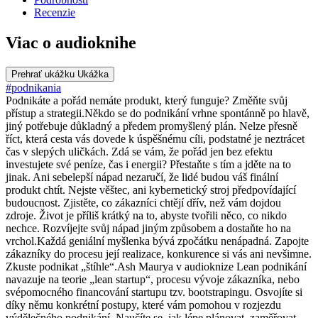
Recenzie
Viac o audioknihe
Prehrať ukážku
Ukážka
#podnikania
Podnikáte a pořád nemáte produkt, který funguje? Změňte svůj
přístup a strategii.Někdo se do podnikání vrhne spontánně po hlavě,
jiný potřebuje důkladný a předem promyšlený plán. Nelze přesně
říct, která cesta vás dovede k úspěšnému cíli, podstatné je neztrácet
čas v slepých uličkách. Zdá se vám, že pořád jen bez efektu
investujete své peníze, čas i energii? Přestaňte s tím a jděte na to
jinak. Ani sebelepší nápad nezaručí, že lidé budou váš finální
produkt chtít. Nejste věštec, ani kybernetický stroj předpovídající
budoucnost. Zjistěte, co zákazníci chtějí dřív, než vám dojdou
zdroje. Život je příliš krátký na to, abyste tvořili něco, co nikdo
nechce. Rozvíjejte svůj nápad jiným způsobem a dostaňte ho na
vrchol.Každá geniální myšlenka bývá zpočátku nenápadná. Zapojte
zákazníky do procesu její realizace, konkurence si vás ani nevšimne.
Zkuste podnikat „štíhle“.Ash Maurya v audioknize Lean podnikání
navazuje na teorie „lean startup“, procesu vývoje zákazníka, nebo
svépomocného financování startupu tzv. bootstrapingu. Osvojíte si
díky němu konkrétní postupy, které vám pomohou v rozjezdu
výdělečného podnikání. Naučíte se, jak lépe plánovat, zaměřovat