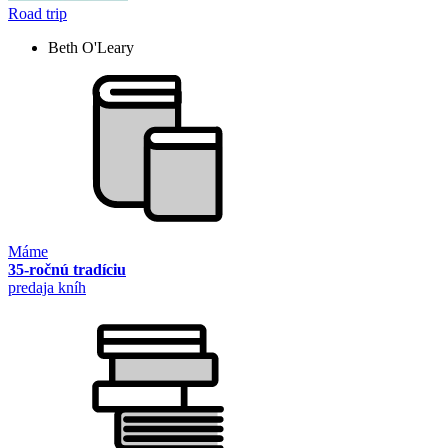
Road trip
Beth O'Leary
Máme
35-ročnú tradíciu
predaja kníh