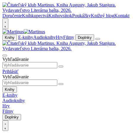
Doručenie
Kníhkupectvá
Knihovrátok
Poukážky
Knižný blog
Kontakt
E-knihy
Audioknihy
Hry
Filmy
Knihy
Doplnky
Vyhľadávanie
Prihlásiť
Vyhľadávanie
Knihy
E-knihy
Audioknihy
Hry
Filmy
Doplnky