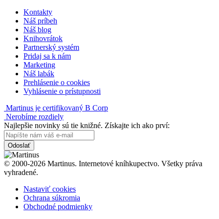
Kontakty
Náš príbeh
Náš blog
Knihovrátok
Partnerský systém
Pridaj sa k nám
Marketing
Náš labák
Prehlásenie o cookies
Vyhlásenie o prístupnosti
Martinus je certifikovaný B Corp
Nerobíme rozdiely
Najlepšie novinky sú tie knižné. Získajte ich ako prví:
Odoslať
© 2000-2026 Martinus. Internetové kníhkupectvo. Všetky práva
vyhradené.
Nastaviť cookies
Ochrana súkromia
Obchodné podmienky