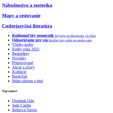
Náboženstvo a ezoterika
Mapy a cestovanie
Cudzojazyčná literatúra
Knihomoľský pomocník
Spýtajte sa Sherlocka, čo čítať
Odporúčame pre vás
Knižné tipy ušité na mieru vám
Všetky knihy
Knihy roka 2025
Bestsellery
Novinky
Pripravované
Akcie a zľavy
Kolekcie
BookTok
Mám záujem o titul
Top autori
Dominik Dán
Julie Caplin
Rebecca Yarros