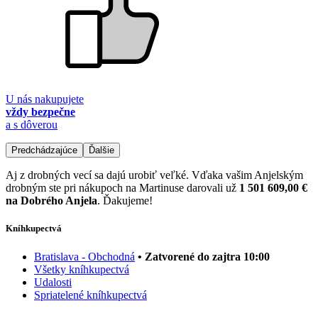
U nás nakupujete
vždy bezpečne
a s dôverou
Predchádzajúce
Ďalšie
Aj z drobných vecí sa dajú urobiť veľké. Vďaka vašim Anjelským
drobným ste pri nákupoch na Martinuse darovali už
1 501 609,00 €
na Dobrého Anjela
. Ďakujeme!
Kníhkupectvá
Bratislava - Obchodná
• Zatvorené do zajtra 10:00
Všetky kníhkupectvá
Udalosti
Spriatelené kníhkupectvá