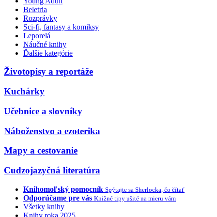
Young Adult
Beletria
Rozprávky
Sci-fi, fantasy a komiksy
Leporelá
Náučné knihy
Ďalšie kategórie
Životopisy a reportáže
Kuchárky
Učebnice a slovníky
Náboženstvo a ezoterika
Mapy a cestovanie
Cudzojazyčná literatúra
Knihomoľský pomocník
Spýtajte sa Sherlocka, čo čítať
Odporúčame pre vás
Knižné tipy ušité na mieru vám
Všetky knihy
Knihy roka 2025