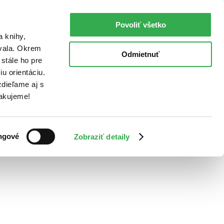
Povoliť všetko
a knihy,
ovala. Okrem
Odmietnuť
stále ho pre
u orientáciu.
dieľame aj s
Ďakujeme!
ngové
Zobraziť detaily