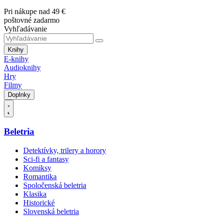
Pri nákupe nad 49 €
poštovné zadarmo
Vyhľadávanie
Knihy
E-knihy
Audioknihy
Hry
Filmy
Doplnky
Beletria
Detektívky, trilery a horory
Sci-fi a fantasy
Komiksy
Romantika
Spoločenská beletria
Klasika
Historické
Slovenská beletria