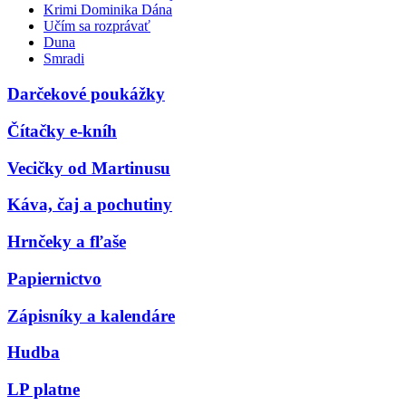
Krimi Dominika Dána
Učím sa rozprávať
Duna
Smradi
Darčekové poukážky
Čítačky e-kníh
Vecičky od Martinusu
Káva, čaj a pochutiny
Hrnčeky a fľaše
Papiernictvo
Zápisníky a kalendáre
Hudba
LP platne