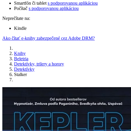
Smartfón či tablet
s podporovanou aplikáciou
Počítač
s podporovanou aplikáciou
Neprečítate na:
Kindle
Ako čítať e-knihy zabezpečené cez Adobe DRM?
Knihy
Beletria
Detektívky, trilery a horory
Detektívky
Stalker