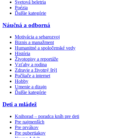
Svetová beletria
Poézia
Ďalšie kategórie
Náučná a odborná
Motivácia a sebarozvoj
Biznis a manažment
Humanitné a spoločenské vedy
História
Životopisy a reportáže
Vzťahy a rodina
Zdravie a životný štýl
Počítače a internet
Hobby
Umenie a dizajn
Ďalšie kategórie
Deti a mládež
Knihorad – poradca kníh pre deti
Pre najmenších
Pre prvákov
Pre pubertiakov