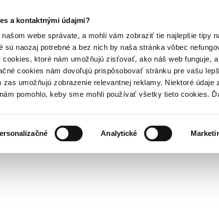
es a kontaktnými údajmi?
našom webe správate, a mohli vám zobraziť tie najlepšie tipy n
é sú naozaj potrebné a bez nich by naša stránka vôbec nefung
 cookies, ktoré nám umožňujú zisťovať, ako náš web funguje, a 
ačné cookies nám dovoľujú prispôsobovať stránku pre vašu lepši
zas umožňujú zobrazenie relevantnej reklamy. Niektoré údaje z
y nám pomohlo, keby sme mohli používať všetky tieto cookies. 
ersonalizačné
Analytické
Marketi