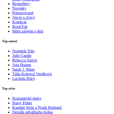
Bestsellery
Novinky
Pripravované
Akcie a zľavy
Kolekcie
BookTok
Mám záujem o titul
Top autori
Dominik Dán
Julie Caplin
Rebecca Yarros
Ana Huang
Sarah J. Maas
Táňa Keleová Vasilková
Lucinda Riley
Top série
Romantické úteky
Harry Potter
Kapitán Stein a Notár Barbarič
Denník odvážneho bojka