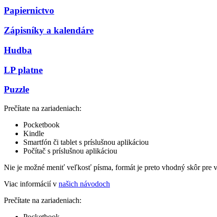
Papiernictvo
Zápisníky a kalendáre
Hudba
LP platne
Puzzle
Prečítate na zariadeniach:
Pocketbook
Kindle
Smartfón či tablet s príslušnou aplikáciou
Počítač s príslušnou aplikáciou
Nie je možné meniť veľkosť písma, formát je preto vhodný skôr pre 
Viac informácií v
našich návodoch
Prečítate na zariadeniach:
Pocketbook