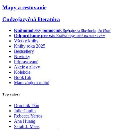
Mapy a cestovanie
Cudzojazyčná literatúra
Knihomoľský pomocník
Spýtajte sa Sherlocka, čo čítať
Odporúčame pre vás
Knižné tipy ušité na mieru vám
Všetky knihy
Knihy roka 2025
Bestsellery
Novinky
Pripravované
Akcie a zľavy
Kolekcie
BookTok
Mám záujem o titul
Top autori
Dominik Dán
Julie Caplin
Rebecca Yarros
Ana Huang
Sarah J. Maas