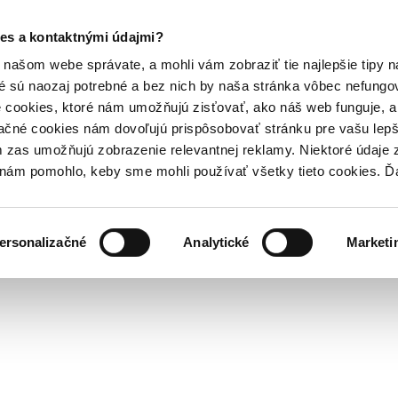
es a kontaktnými údajmi?
našom webe správate, a mohli vám zobraziť tie najlepšie tipy n
é sú naozaj potrebné a bez nich by naša stránka vôbec nefung
 cookies, ktoré nám umožňujú zisťovať, ako náš web funguje, a 
ačné cookies nám dovoľujú prispôsobovať stránku pre vašu lepši
zas umožňujú zobrazenie relevantnej reklamy. Niektoré údaje z
y nám pomohlo, keby sme mohli používať všetky tieto cookies. 
ersonalizačné
Analytické
Marketi