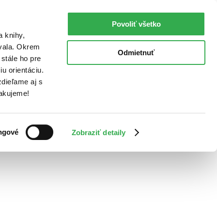
Povoliť všetko
a knihy,
ovala. Okrem
Odmietnuť
stále ho pre
u orientáciu.
dieľame aj s
Ďakujeme!
ngové
Zobraziť detaily