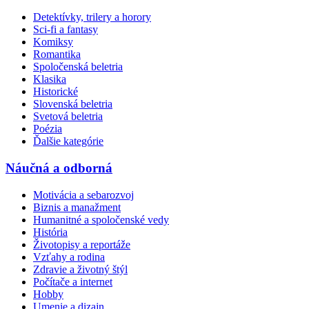
Detektívky, trilery a horory
Sci-fi a fantasy
Komiksy
Romantika
Spoločenská beletria
Klasika
Historické
Slovenská beletria
Svetová beletria
Poézia
Ďalšie kategórie
Náučná a odborná
Motivácia a sebarozvoj
Biznis a manažment
Humanitné a spoločenské vedy
História
Životopisy a reportáže
Vzťahy a rodina
Zdravie a životný štýl
Počítače a internet
Hobby
Umenie a dizajn