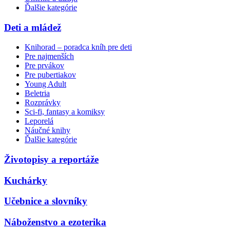
Ďalšie kategórie
Deti a mládež
Knihorad – poradca kníh pre deti
Pre najmenších
Pre prvákov
Pre pubertiakov
Young Adult
Beletria
Rozprávky
Sci-fi, fantasy a komiksy
Leporelá
Náučné knihy
Ďalšie kategórie
Životopisy a reportáže
Kuchárky
Učebnice a slovníky
Náboženstvo a ezoterika