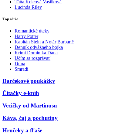
Táňa Keleová Vasilková
Lucinda Riley
Top série
Romantické úteky
Harry Potter
Kapitán Stein a Notár Barbarič
Denník odvážneho bojka
Krimi Dominika Dána
Učím sa rozprávať
Duna
Smradi
Darčekové poukážky
Čítačky e-kníh
Vecičky od Martinusu
Káva, čaj a pochutiny
Hrnčeky a fľaše