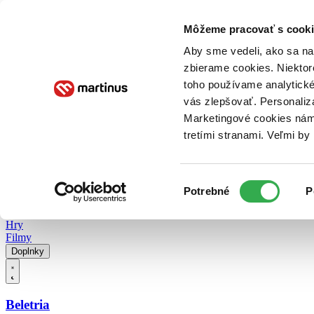
Doručenie
Kníhkupectvá
Knihovrátok
Poukážky
Knižný blog
Kontakt
Môžeme pracovať s cooki
Aby sme vedeli, ako sa na 
zbierame cookies. Niektor
E-knihy
Audioknihy
Hry
Filmy
Knihy
Doplnky
toho používame analytické
vás zlepšovať. Personaliz
Vyhľadávanie
Marketingové cookies nám 
tretími stranami. Veľmi b
Prihlásiť
Vyhľadávanie
Výber
Knihy
Potrebné
P
súhlasu
E-knihy
Audioknihy
Hry
Filmy
Doplnky
Beletria