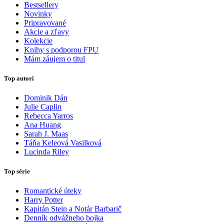
Bestsellery
Novinky
Pripravované
Akcie a zľavy
Kolekcie
Knihy s podporou FPU
Mám záujem o titul
Top autori
Dominik Dán
Julie Caplin
Rebecca Yarros
Ana Huang
Sarah J. Maas
Táňa Keleová Vasilková
Lucinda Riley
Top série
Romantické úteky
Harry Potter
Kapitán Stein a Notár Barbarič
Denník odvážneho bojka