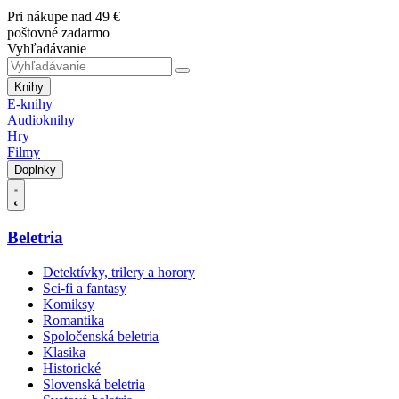
Pri nákupe nad 49 €
poštovné zadarmo
Vyhľadávanie
Knihy
E-knihy
Audioknihy
Hry
Filmy
Doplnky
Beletria
Detektívky, trilery a horory
Sci-fi a fantasy
Komiksy
Romantika
Spoločenská beletria
Klasika
Historické
Slovenská beletria