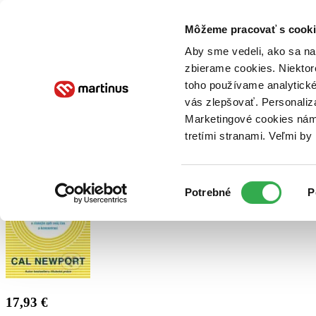
Doručenie
Kníhkupectvá
Knihovrátok
Poukážky
Knižný blog
Kontakt
Môžeme pracovať s cooki
Aby sme vedeli, ako sa na 
zbierame cookies. Niektor
E-knihy
Audioknihy
Hry
Filmy
Knihy
Doplnky
toho používame analytické
vás zlepšovať. Personaliz
Vyhľadávanie
Marketingové cookies nám 
tretími stranami. Veľmi b
Prihlásiť
Výber
Potrebné
P
súhlasu
17,93 €