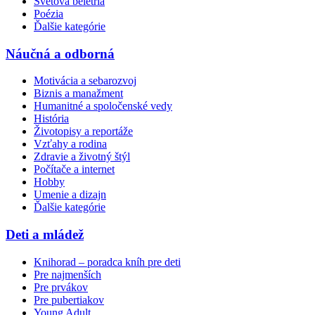
Svetová beletria
Poézia
Ďalšie kategórie
Náučná a odborná
Motivácia a sebarozvoj
Biznis a manažment
Humanitné a spoločenské vedy
História
Životopisy a reportáže
Vzťahy a rodina
Zdravie a životný štýl
Počítače a internet
Hobby
Umenie a dizajn
Ďalšie kategórie
Deti a mládež
Knihorad – poradca kníh pre deti
Pre najmenších
Pre prvákov
Pre pubertiakov
Young Adult