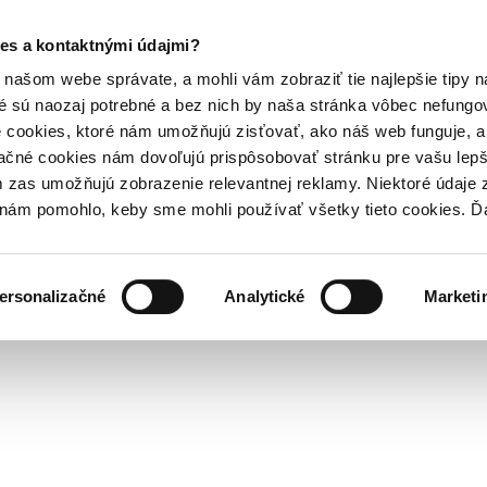
es a kontaktnými údajmi?
našom webe správate, a mohli vám zobraziť tie najlepšie tipy n
é sú naozaj potrebné a bez nich by naša stránka vôbec nefung
 cookies, ktoré nám umožňujú zisťovať, ako náš web funguje, a 
ačné cookies nám dovoľujú prispôsobovať stránku pre vašu lepši
zas umožňujú zobrazenie relevantnej reklamy. Niektoré údaje z
y nám pomohlo, keby sme mohli používať všetky tieto cookies. 
ersonalizačné
Analytické
Marketi