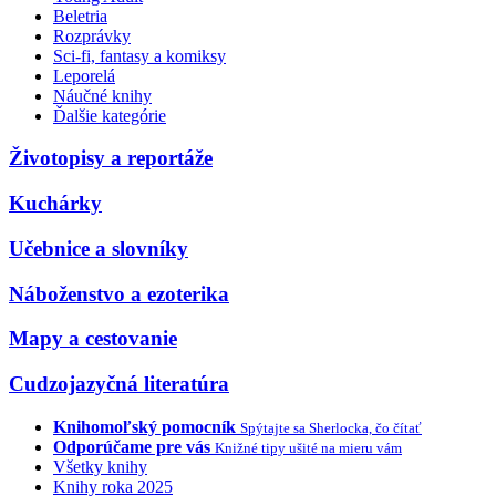
Beletria
Rozprávky
Sci-fi, fantasy a komiksy
Leporelá
Náučné knihy
Ďalšie kategórie
Životopisy a reportáže
Kuchárky
Učebnice a slovníky
Náboženstvo a ezoterika
Mapy a cestovanie
Cudzojazyčná literatúra
Knihomoľský pomocník
Spýtajte sa Sherlocka, čo čítať
Odporúčame pre vás
Knižné tipy ušité na mieru vám
Všetky knihy
Knihy roka 2025