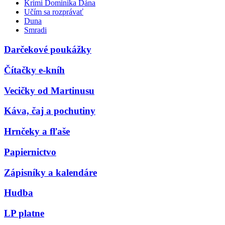
Krimi Dominika Dána
Učím sa rozprávať
Duna
Smradi
Darčekové poukážky
Čítačky e-kníh
Vecičky od Martinusu
Káva, čaj a pochutiny
Hrnčeky a fľaše
Papiernictvo
Zápisníky a kalendáre
Hudba
LP platne