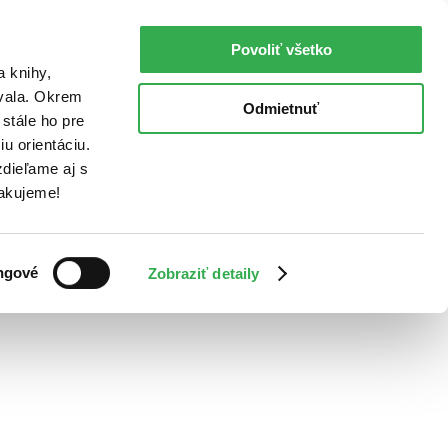
Povoliť všetko
a knihy,
ovala. Okrem
Odmietnuť
stále ho pre
u orientáciu.
dieľame aj s
Ďakujeme!
ngové
Zobraziť detaily