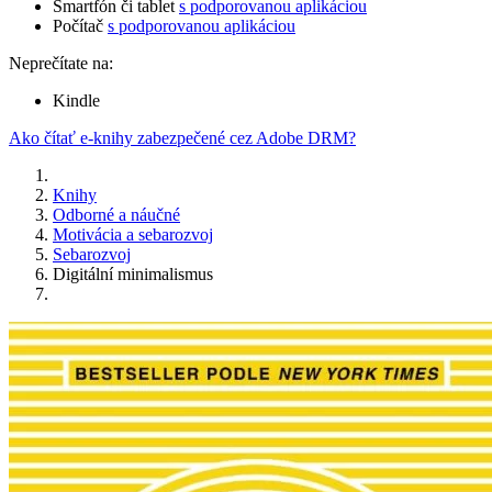
Smartfón či tablet
s podporovanou aplikáciou
Počítač
s podporovanou aplikáciou
Neprečítate na:
Kindle
Ako čítať e-knihy zabezpečené cez Adobe DRM?
Knihy
Odborné a náučné
Motivácia a sebarozvoj
Sebarozvoj
Digitální minimalismus