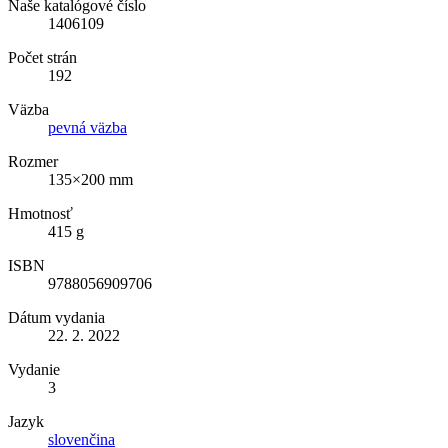
Naše katalógové číslo
1406109
Počet strán
192
Väzba
pevná väzba
Rozmer
135×200 mm
Hmotnosť
415 g
ISBN
9788056909706
Dátum vydania
22. 2. 2022
Vydanie
3
Jazyk
slovenčina