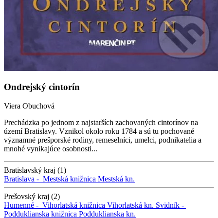
Ondrejský cintorín
Viera Obuchová
Prechádzka po jednom z najstarších zachovaných cintorínov na
území Bratislavy. Vznikol okolo roku 1784 a sú tu pochované
významné prešporské rodiny, remeselníci, umelci, podnikatelia a
mnohé vynikajúce osobnosti...
Bratislavský kraj (1)
Bratislava -
Mestská knižnica
Mestská kn.
Prešovský kraj (2)
Humenné -
Vihorlatská knižnica
Vihorlatská kn.
Svidník -
Podduklianska knižnica
Podduklianska kn.