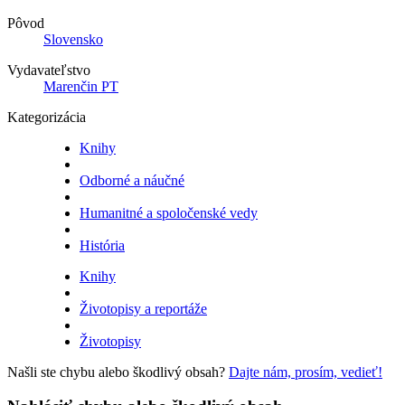
Pôvod
Slovensko
Vydavateľstvo
Marenčin PT
Kategorizácia
Knihy
Odborné a náučné
Humanitné a spoločenské vedy
História
Knihy
Životopisy a reportáže
Životopisy
Našli ste chybu alebo škodlivý obsah?
Dajte nám, prosím, vedieť!