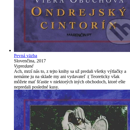
Pevná väzba
Slovenčina, 2017
Vypredané
Ach, mrzí nás to, z tejto knihy sa už predali všetky výtlačky a
nemáme ju na sklade my ani vydavateľ :( Teoreticky však
môžete mať šťastie v niektorých iných obchodoch, ktoré ešte
nepredali posledné kusy.