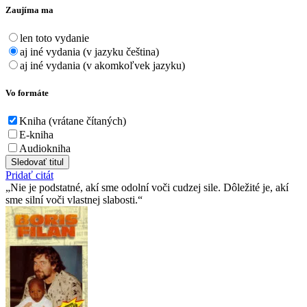
Zaujíma ma
len toto vydanie
aj iné vydania (v jazyku čeština)
aj iné vydania (v akomkoľvek jazyku)
Vo formáte
Kniha (vrátane čítaných)
E-kniha
Audiokniha
Sledovať titul
Pridať citát
Nie je podstatné, akí sme odolní voči cudzej sile. Dôležité je, akí
sme silní voči vlastnej slabosti.