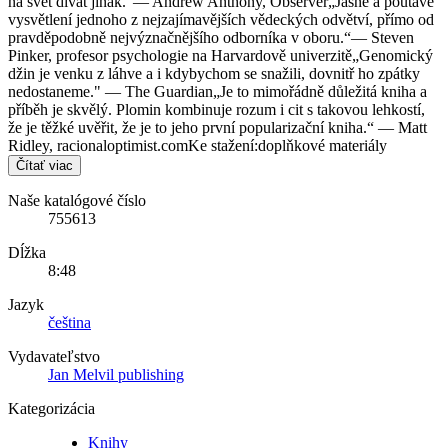
na svět dívat jinak.“— Andrew Anthony, Observer„Jasné a poutavé
vysvětlení jednoho z nejzajímavějších vědeckých odvětví, přímo od
pravděpodobně nejvýznačnějšího odborníka v oboru.“— Steven
Pinker, profesor psychologie na Harvardově univerzitě„Genomický
džin je venku z láhve a i kdybychom se snažili, dovnitř ho zpátky
nedostaneme." — The Guardian„Je to mimořádně důležitá kniha a
příběh je skvělý. Plomin kombinuje rozum i cit s takovou lehkostí,
že je těžké uvěřit, že je to jeho první popularizační kniha.“ — Matt
Ridley, racionaloptimist.comKe stažení:doplňkové materiály
Čítať viac
Naše katalógové číslo
755613
Dĺžka
8:48
Jazyk
čeština
Vydavateľstvo
Jan Melvil publishing
Kategorizácia
Knihy