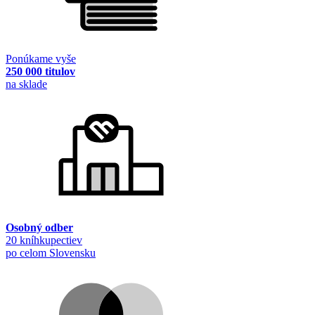
Ponúkame vyše
250 000 titulov
na sklade
Osobný odber
20 kníhkupectiev
po celom Slovensku