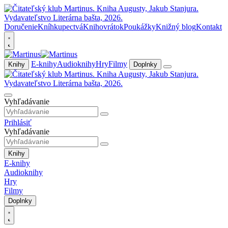
Doručenie
Kníhkupectvá
Knihovrátok
Poukážky
Knižný blog
Kontakt
E-knihy
Audioknihy
Hry
Filmy
Knihy
Doplnky
Vyhľadávanie
Prihlásiť
Vyhľadávanie
Knihy
E-knihy
Audioknihy
Hry
Filmy
Doplnky