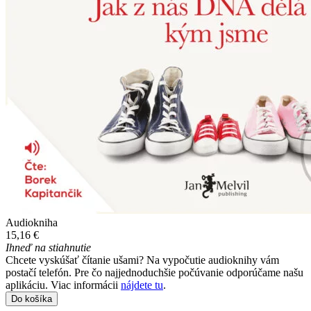
Audiokniha
15,16 €
Ihneď na stiahnutie
Chcete vyskúšať čítanie ušami? Na vypočutie audioknihy vám
postačí telefón. Pre čo najjednoduchšie počúvanie odporúčame našu
aplikáciu. Viac informácii
nájdete tu
.
Do košíka