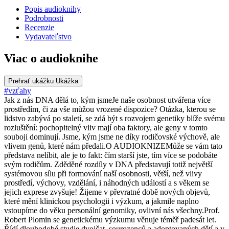
Popis audioknihy
Podrobnosti
Recenzie
Vydavateľstvo
Viac o audioknihe
Prehrať ukážku
Ukážka
#vzťahy
Jak z nás DNA dělá to, kým jsmeJe naše osobnost utvářena více
prostředím, či za vše můžou vrozené dispozice? Otázka, kterou se
lidstvo zabývá po staletí, se zdá být s rozvojem genetiky blíže svému
rozluštění: pochopitelný vliv mají oba faktory, ale geny v tomto
souboji dominují. Jsme, kým jsme ne díky rodičovské výchově, ale
vlivem genů, které nám předali.O AUDIOKNIZEMůže se vám tato
představa nelíbit, ale je to fakt: čím starší jste, tím více se podobáte
svým rodičům. Zděděné rozdíly v DNA představují totiž největší
systémovou sílu při formování naší osobnosti, větší, než vlivy
prostředí, výchovy, vzdělání, i náhodných událostí a s věkem se
jejich exprese zvyšuje! Žijeme v převratné době nových objevů,
které mění klinickou psychologii i výzkum, a jakmile naplno
vstoupíme do věku personální genomiky, ovlivní nás všechny.Prof.
Robert Plomin se genetickému výzkumu věnuje téměř padesát let.
Řídí dlouhodobé studie dvojčat, sourozenců a adoptovaných dětí a v