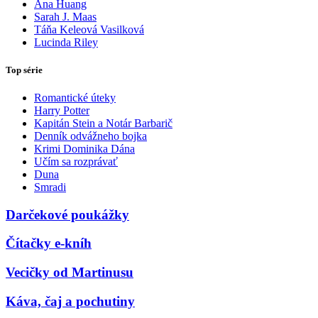
Ana Huang
Sarah J. Maas
Táňa Keleová Vasilková
Lucinda Riley
Top série
Romantické úteky
Harry Potter
Kapitán Stein a Notár Barbarič
Denník odvážneho bojka
Krimi Dominika Dána
Učím sa rozprávať
Duna
Smradi
Darčekové poukážky
Čítačky e-kníh
Vecičky od Martinusu
Káva, čaj a pochutiny