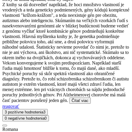
Z knihy sa dá dozvedieť napríklad, že hoci množstvo vlastností je
vrodených a teda geneticky podmienených, gény kódujú komplexné
vlastnosti "krížom-krážom", a teda neexistuje gén pre obezitu,
autizmus alebo inteligenciu. Skúmaním na veľkých vzorkách ľudí s
nasekvenovanými genómmi ale v blízkej budúcnosti budeme vedieť
z genómu vyčítať ktoré kombinácie génov podmieňujú konkrétne
vlastnosti. Hlavná myšlienka knihy je, že genetika podmieňiuje
približne polovicu toho, akí sme, a druú polovicu vyformujú
náhodné udalosti. Štatisticky nevieme povedať čo nimi je, pretože to
nie je ani výchova, ani školstvo, ani nič systematické. Skúmalo sa to
okrem iného na dvojičkách, dokonca aj vychovávaných oddelene.
Vekom konvergujeme k svojim predispozíciam. Napríklad starší
ľudia majú hmotnosť bližšie k tomu, čo majú dané, ako mladší.
Psychické poruchy sú skôr spektrá vlastností ako ohraničené
diagnózy. Pretože to, čo robí schizofrenika schizofrenikom či autistu
autistom je extrém vlastností, ktoré majú všetci zdraví ľudia, len
menej extrémne. len pri vzácnych chorobách sa nájdu jednoduché
poruchy jednotlivých génov. Pri Alzheimerovej chorovbe má malá
časť pacientov porušený jeden gén.
Čítať viac
reagovať
3 pozitívne hodnotenia
3
0 negatívne hodnotenia
0
Romana