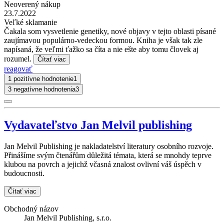
Neoverený nákup
23.7.2022
Veľké sklamanie
Čakala som vysvetlenie genetiky, nové objavy v tejto oblasti písané
zaujímavou populárno-vedeckou formou. Kniha je však tak zle
napísaná, že veľmi ťažko sa číta a nie ešte aby tomu človek aj
rozumel.
Čítať viac
reagovať
1 pozitívne hodnotenie
1
3 negatívne hodnotenia
3
Vydavateľstvo Jan Melvil publishing
Jan Melvil Publishing je nakladatelství literatury osobního rozvoje.
Přinášíme svým čtenářům důležitá témata, která se mnohdy teprve
klubou na povrch a jejichž včasná znalost ovlivní váš úspěch v
budoucnosti.
Čítať viac
Obchodný názov
Jan Melvil Publishing, s.r.o.