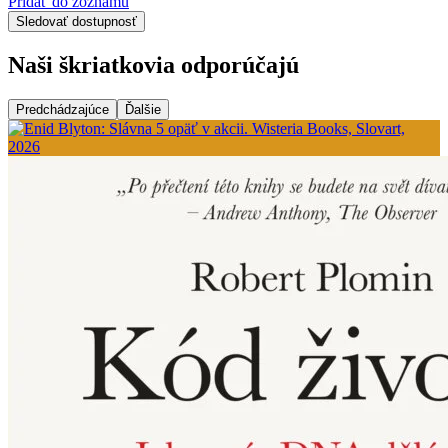
Pridať do zoznamu
Sledovať dostupnosť
Naši škriatkovia odporúčajú
Predchádzajúce
Ďalšie