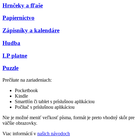
Hrnčeky a fľaše
Papiernictvo
Zápisníky a kalendáre
Hudba
LP platne
Puzzle
Prečítate na zariadeniach:
Pocketbook
Kindle
Smartfón či tablet s príslušnou aplikáciou
Počítač s príslušnou aplikáciou
Nie je možné meniť veľkosť písma, formát je preto vhodný skôr pre
väčšie obrazovky.
Viac informácií v
našich návodoch