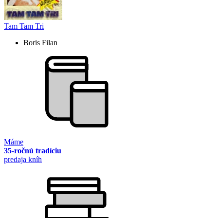
Tam Tam Tri
Boris Filan
Máme
35-ročnú tradíciu
predaja kníh