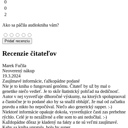
0
0
2
Ako sa páčila audiokniha vám?
Pridať recenziu
Recenzie čitateľov
Marek Fučila
Neoverený nákup
19.3.2024
Zaujímavé informácie, ťažkopádne podané
Nie je to kniha o fungovaní genómu. Čitateľ by už by mal o
genetike niečo vedieť. Je to skôr štatistický pohľad na dedičnosť.
Autor v nej vysvetľuje dlhoročné výskumy, na ktorých spolupraoval
a čiastočne je to podané ako by sa snažil obhájiť, že mal od začiatku
pravdu a nikto ho nepočúval. Niečo ako generický rapper. :-)
Niektoré informácie opakuje dokola, vysvetĺujúce časti zas prebehne
rýchlo. Celé je to nezáživné a ešte som to ani nedočítal. :-)
Každopádne dôraz je kladený na fakty a tie sú veľmi zaujímavé.
Keby sa kniha upratala, bola by super.