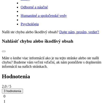
Odborné a náučné
Humanitné a spoločenské vedy
Psychológia
Našli ste chybu alebo škodlivý obsah?
Dajte nám, prosím, vedieť!
Nahlásiť chybu alebo škodlivý obsah
Máte o knihe viac informácií ako je na tejto stránke alebo ste našli
chybu? Budeme vám veľmi vďační, ak nám pomôžete s doplnením
informácií na našich stránkach.
Hodnotenia
2,0
/ 5
3 hodnotenia
0
1