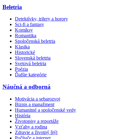
Beletria
Detektívky, trilery a horory
Sci-fi a fantasy
Komiksy
Romantika
Spoločenská beletria
Klasika
Historické
Slovenská beletria
Svetová beletria
Poézia
Ďalšie kategórie
Náučná a odborná
Motivácia a sebarozvoj
Biznis a manažment
Humanitné a spoločenské vedy
História
Životopisy a reportáže
Vzťahy a rodina
Zdravie a životný štýl
Počítače a internet