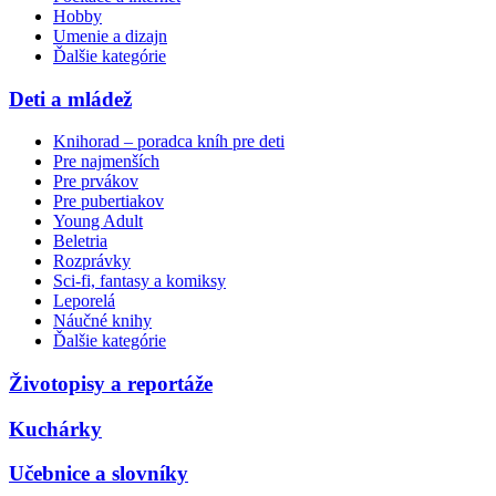
Hobby
Umenie a dizajn
Ďalšie kategórie
Deti a mládež
Knihorad – poradca kníh pre deti
Pre najmenších
Pre prvákov
Pre pubertiakov
Young Adult
Beletria
Rozprávky
Sci-fi, fantasy a komiksy
Leporelá
Náučné knihy
Ďalšie kategórie
Životopisy a reportáže
Kuchárky
Učebnice a slovníky