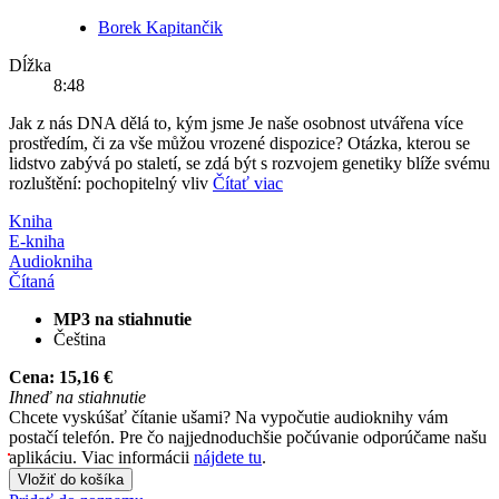
Borek Kapitančik
Dĺžka
8:48
Jak z nás DNA dělá to, kým jsme Je naše osobnost utvářena více
prostředím, či za vše můžou vrozené dispozice? Otázka, kterou se
lidstvo zabývá po staletí, se zdá být s rozvojem genetiky blíže svému
rozluštění: pochopitelný vliv
Čítať viac
Kniha
E-kniha
Audiokniha
Čítaná
MP3 na stiahnutie
Čeština
Cena:
15,16 €
Ihneď na stiahnutie
Chcete vyskúšať čítanie ušami? Na vypočutie audioknihy vám
postačí telefón. Pre čo najjednoduchšie počúvanie odporúčame našu
aplikáciu. Viac informácii
nájdete tu
.
Vložiť do košíka