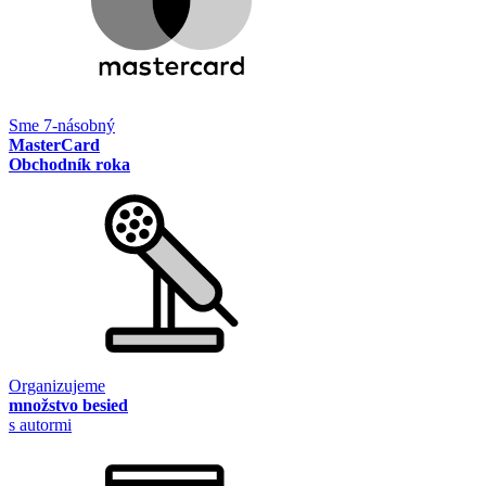
Sme 7-násobný
MasterCard
Obchodník roka
Organizujeme
množstvo besied
s autormi