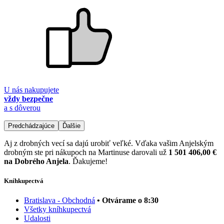
U nás nakupujete
vždy bezpečne
a s dôverou
Predchádzajúce
Ďalšie
Aj z drobných vecí sa dajú urobiť veľké. Vďaka vašim Anjelským
drobným ste pri nákupoch na Martinuse darovali už
1 501 406,00 €
na Dobrého Anjela
. Ďakujeme!
Kníhkupectvá
Bratislava - Obchodná
• Otvárame o 8:30
Všetky kníhkupectvá
Udalosti