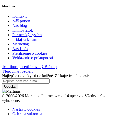
Martinus
Kontakty
Náš príbeh
Náš blog
Knihovrátok
Partnerský systém
Pridaj sa k nám
Marketing
Náš labák
Prehlásenie o cookies
Vyhlásenie o prístupnosti
Martinus je certifikovaný B Corp
Nerobíme rozdiely
Najlepšie novinky sú tie knižné. Získajte ich ako prví:
Odoslať
© 2000-2026 Martinus. Internetové kníhkupectvo. Všetky práva
vyhradené.
Nastaviť cookies
Ochrana súkromia