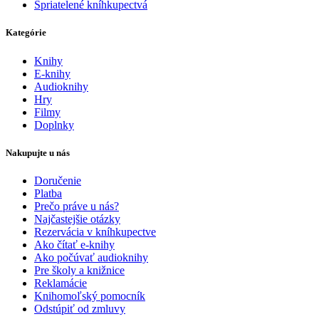
Spriatelené kníhkupectvá
Kategórie
Knihy
E-knihy
Audioknihy
Hry
Filmy
Doplnky
Nakupujte u nás
Doručenie
Platba
Prečo práve u nás?
Najčastejšie otázky
Rezervácia v kníhkupectve
Ako čítať e-knihy
Ako počúvať audioknihy
Pre školy a knižnice
Reklamácie
Knihomoľský pomocník
Odstúpiť od zmluvy