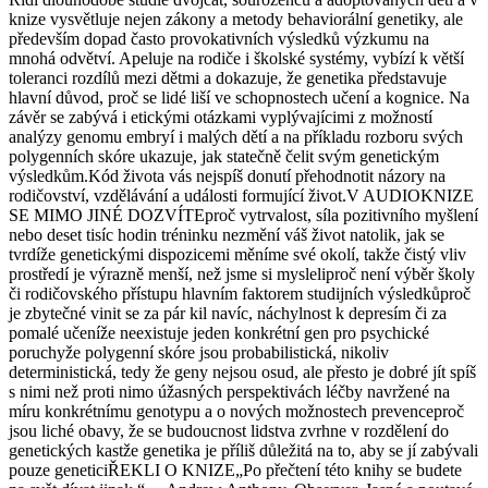
knize vysvětluje nejen zákony a metody behaviorální genetiky, ale
především dopad často provokativních výsledků výzkumu na
mnohá odvětví. Apeluje na rodiče i školské systémy, vybízí k větší
toleranci rozdílů mezi dětmi a dokazuje, že genetika představuje
hlavní důvod, proč se lidé liší ve schopnostech učení a kognice. Na
závěr se zabývá i etickými otázkami vyplývajícimi z možností
analýzy genomu embryí i malých dětí a na příkladu rozboru svých
polygenních skóre ukazuje, jak statečně čelit svým genetickým
výsledkům.Kód života vás nejspíš donutí přehodnotit názory na
rodičovství, vzdělávání a události formující život.V AUDIOKNIZE
SE MIMO JINÉ DOZVÍTEproč vytrvalost, síla pozitivního myšlení
nebo deset tisíc hodin tréninku nezmění váš život natolik, jak se
tvrdíže genetickými dispozicemi měníme své okolí, takže čistý vliv
prostředí je výrazně menší, než jsme si mysleliproč není výběr školy
či rodičovského přístupu hlavním faktorem studijních výsledkůproč
je zbytečné vinit se za pár kil navíc, náchylnost k depresím či za
pomalé učeníže neexistuje jeden konkrétní gen pro psychické
poruchyže polygenní skóre jsou probabilistická, nikoliv
deterministická, tedy že geny nejsou osud, ale přesto je dobré jít spíš
s nimi než proti nimo úžasných perspektivách léčby navržené na
míru konkrétnímu genotypu a o nových možnostech prevenceproč
jsou liché obavy, že se budoucnost lidstva zvrhne v rozdělení do
genetických kastže genetika je příliš důležitá na to, aby se jí zabývali
pouze geneticiŘEKLI O KNIZE„Po přečtení této knihy se budete