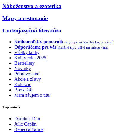
Náboženstvo a ezoterika
Mapy a cestovanie
Cudzojazyčná literatúra
Knihomoľský pomocník
Spýtajte sa Sherlocka, čo čítať
Odporúčame pre vás
Knižné tipy ušité na mieru vám
Všetky knihy
Knihy roka 2025
Bestsellery
Novinky
Pripravované
Akcie a zľavy
Kolekcie
BookTok
Mám záujem o titul
Top autori
Dominik Dán
Julie Caplin
Rebecca Yarros