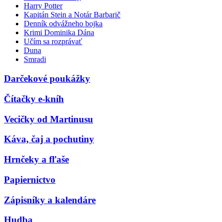
Harry Potter
Kapitán Stein a Notár Barbarič
Denník odvážneho bojka
Krimi Dominika Dána
Učím sa rozprávať
Duna
Smradi
Darčekové poukážky
Čítačky e-kníh
Vecičky od Martinusu
Káva, čaj a pochutiny
Hrnčeky a fľaše
Papiernictvo
Zápisníky a kalendáre
Hudba