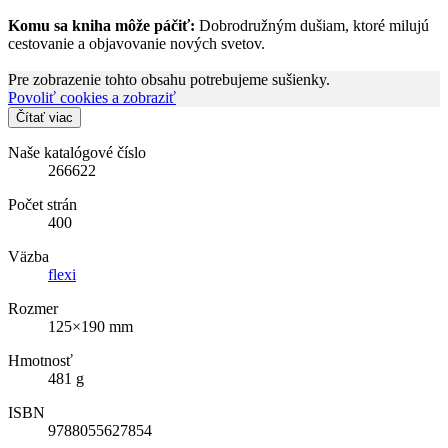
Komu sa kniha môže páčiť:
Dobrodružným dušiam, ktoré milujú
cestovanie a objavovanie nových svetov.
Pre zobrazenie tohto obsahu potrebujeme sušienky.
Povoliť cookies a zobraziť
Čítať viac
Naše katalógové číslo
266622
Počet strán
400
Väzba
flexi
Rozmer
125×190 mm
Hmotnosť
481 g
ISBN
9788055627854