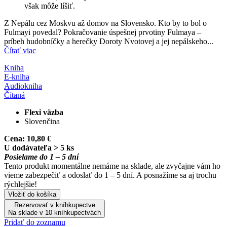
však môže líšiť.
Z Nepálu cez Moskvu až domov na Slovensko. Kto by to bol o
Fulmayi povedal? Pokračovanie úspešnej prvotiny Fulmaya –
príbeh hudobníčky a herečky Doroty Nvotovej a jej nepálskeho...
Čítať viac
Kniha
E-kniha
Audiokniha
Čítaná
Flexi väzba
Slovenčina
Cena:
10,80 €
U dodávateľa > 5 ks
Posielame do 1 – 5 dní
Tento produkt momentálne nemáme na sklade, ale zvyčajne vám ho
vieme zabezpečiť a odoslať do 1 – 5 dní. A posnažíme sa aj trochu
rýchlejšie!
Vložiť do košíka
Rezervovať v kníhkupectve
Na sklade v 10 kníhkupectvách
Pridať do zoznamu