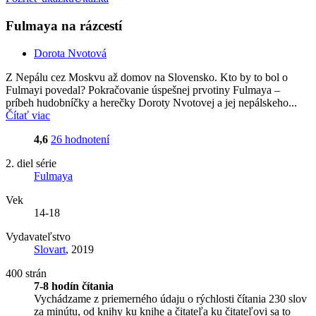
Fulmaya na rázcestí
Dorota Nvotová
Z Nepálu cez Moskvu až domov na Slovensko. Kto by to bol o
Fulmayi povedal? Pokračovanie úspešnej prvotiny Fulmaya –
príbeh hudobníčky a herečky Doroty Nvotovej a jej nepálskeho...
Čítať viac
4,6
26 hodnotení
2. diel série
Fulmaya
Vek
14-18
Vydavateľstvo
Slovart
, 2019
400 strán
7-8 hodín čítania
Vychádzame z priemerného údaju o rýchlosti čítania 230 slov
za minútu, od knihy ku knihe a čitateľa ku čitateľovi sa to