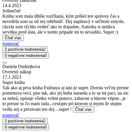
Overený zákazník
14.4.2023
Jedinečné
Knihu som mala dlhšie rozčítanú, kým prišiel ten správny čas a
nevedela som sa od nej odtrhnúť. Dej napínavý v určitom zmysle,
chcela som rýchlo vedieť ako to dopadne. Autorka si nedáva
servítku pred ústa, ale v tomto prípade mi to nevadilo. Super :)
Čítať viac
reagovať
2 pozitívne hodnotenia
2
0 negatívne hodnotenia
0
Daniela Ondrejkova
Overený nákup
17.1.2023
Super kniha
Tak ako aj prva kniha Fulmaya aj tato je super. Dorota veľmi presne
pomenuva veci, pise tak, ako jej huba narastla a to sa mi paci, na nic
sa nehrá, opisuje všetko velmi putavo, zabavne a hlavne vtipne...je
to presne to čo mam rada...cestopis pri ktorom si myim že stojim
vedla nej a prezivam ten dej....super !
Čítať viac
reagovať
2 pozitívne hodnotenia
2
0 negatívne hodnotenia
0