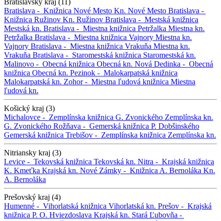
Bratislavský kraj (11)
Bratislava -
Knižnica Nové Mesto
Kn. Nové Mesto
Bratislava -
Knižnica Ružinov
Kn. Ružinov
Bratislava -
Mestská knižnica
Mestská kn.
Bratislava -
Miestna knižnica Petržalka
Miestna kn.
Petržalka
Bratislava -
Miestna knižnica Vajnory
Miestna kn.
Vajnory
Bratislava -
Miestna knižnica Vrakuňa
Miestna kn.
Vrakuňa
Bratislava -
Staromestská knižnica
Staromestská kn.
Malinovo -
Obecná knižnica
Obecná kn.
Nová Dedinka -
Obecná
knižnica
Obecná kn.
Pezinok -
Malokarpatská knižnica
Malokarpatská kn.
Zohor -
Miestna ľudová knižnica
Miestna
ľudová kn.
Košický kraj (3)
Michalovce -
Zemplínska knižnica G. Zvonického
Zemplínska kn.
G. Zvonického
Rožňava -
Gemerská knižnica P. Dobšinského
Gemerská knižnica
Trebišov -
Zemplínska knižnica
Zemplínska kn.
Nitriansky kraj (3)
Levice -
Tekovská knižnica
Tekovská kn.
Nitra -
Krajská knižnica
K. Kmeťka
Krajská kn.
Nové Zámky -
Knižnica A. Bernoláka
Kn.
A. Bernoláka
Prešovský kraj (4)
Humenné -
Vihorlatská knižnica
Vihorlatská kn.
Prešov -
Krajská
knižnica P. O. Hviezdoslava
Krajská kn.
Stará Ľubovňa -