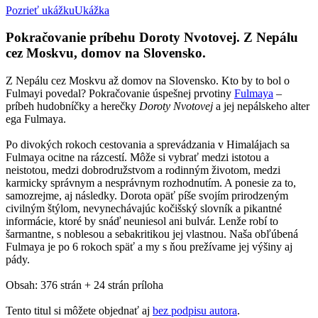
Pozrieť ukážku
Ukážka
Pokračovanie príbehu Doroty Nvotovej. Z Nepálu
cez Moskvu, domov na Slovensko.
Z Nepálu cez Moskvu až domov na Slovensko. Kto by to bol o
Fulmayi povedal? Pokračovanie úspešnej prvotiny
Fulmaya
–
príbeh hudobníčky a herečky
Doroty Nvotovej
a jej nepálskeho alter
ega Fulmaya.
Po divokých rokoch cestovania a sprevádzania v Himalájach sa
Fulmaya ocitne na rázcestí. Môže si vybrať medzi istotou a
neistotou, medzi dobrodružstvom a rodinným životom, medzi
karmicky správnym a nesprávnym rozhodnutím. A ponesie za to,
samozrejme, aj následky. Dorota opäť píše svojím prirodzeným
civilným štýlom, nevynechávajúc kočišský slovník a pikantné
informácie, ktoré by snáď neuniesol ani bulvár. Lenže robí to
šarmantne, s noblesou a sebakritikou jej vlastnou. Naša obľúbená
Fulmaya je po 6 rokoch späť a my s ňou prežívame jej výšiny aj
pády.
Obsah: 376 strán + 24 strán príloha
Tento titul si môžete objednať aj
bez podpisu autora
.