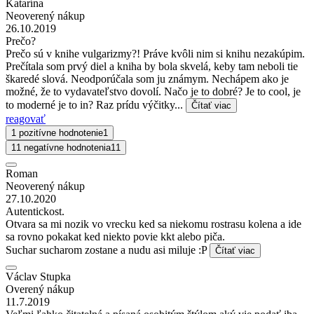
Katarína
Neoverený nákup
26.10.2019
Prečo?
Prečo sú v knihe vulgarizmy?! Práve kvôli nim si knihu nezakúpim.
Prečítala som prvý diel a kniha by bola skvelá, keby tam neboli tie
škaredé slová. Neodporúčala som ju známym. Nechápem ako je
možné, že to vydavateľstvo dovolí. Načo je to dobré? Je to cool, je
to moderné je to in? Raz prídu výčitky...
Čítať viac
reagovať
1 pozitívne hodnotenie
1
11 negatívne hodnotenia
11
Roman
Neoverený nákup
27.10.2020
Autentickost.
Otvara sa mi nozik vo vrecku ked sa niekomu rostrasu kolena a ide
sa rovno pokakat ked niekto povie kkt alebo piča.
Suchar sucharom zostane a nudu asi miluje :P
Čítať viac
Václav Stupka
Overený nákup
11.7.2019