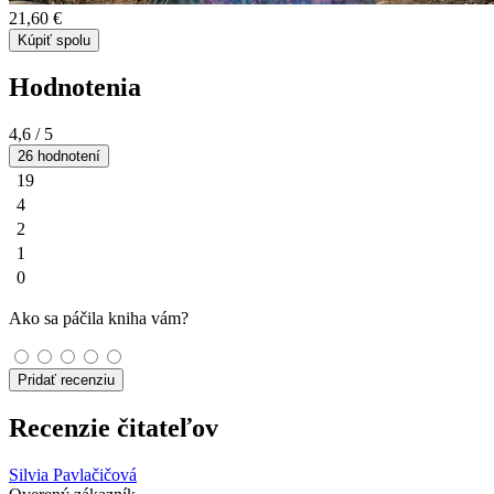
21,60 €
Kúpiť spolu
Hodnotenia
4,6
/ 5
26 hodnotení
19
4
2
1
0
Ako sa páčila kniha vám?
Pridať recenziu
Recenzie čitateľov
Silvia Pavlačičová