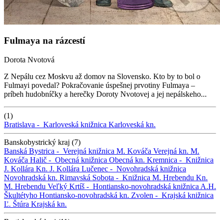
Fulmaya na rázcestí
Dorota Nvotová
Z Nepálu cez Moskvu až domov na Slovensko. Kto by to bol o
Fulmayi povedal? Pokračovanie úspešnej prvotiny Fulmaya –
príbeh hudobníčky a herečky Doroty Nvotovej a jej nepálskeho...
(1)
Bratislava -
Karloveská knižnica
Karloveská kn.
Banskobystrický kraj (7)
Banská Bystrica -
Verejná knižnica M. Kováča
Verejná kn. M.
Kováča
Halič -
Obecná knižnica
Obecná kn.
Kremnica -
Knižnica
J. Kollára
Kn. J. Kollára
Lučenec -
Novohradská knižnica
Novohradská kn.
Rimavská Sobota -
Knižnica M. Hrebendu
Kn.
M. Hrebendu
Veľký Krtíš -
Hontiansko-novohradská knižnica A.H.
Škultétyho
Hontiansko-novohradská kn.
Zvolen -
Krajská knižnica
Ľ. Štúra
Krajská kn.