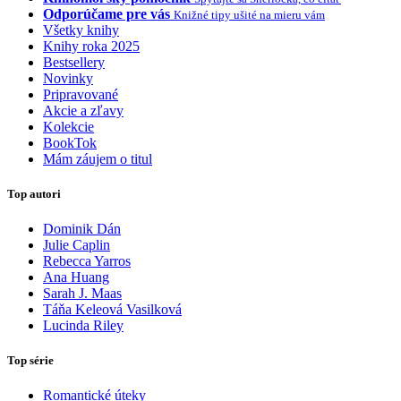
Odporúčame pre vás
Knižné tipy ušité na mieru vám
Všetky knihy
Knihy roka 2025
Bestsellery
Novinky
Pripravované
Akcie a zľavy
Kolekcie
BookTok
Mám záujem o titul
Top autori
Dominik Dán
Julie Caplin
Rebecca Yarros
Ana Huang
Sarah J. Maas
Táňa Keleová Vasilková
Lucinda Riley
Top série
Romantické úteky