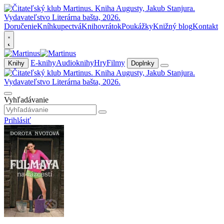
Doručenie
Kníhkupectvá
Knihovrátok
Poukážky
Knižný blog
Kontakt
E-knihy
Audioknihy
Hry
Filmy
Knihy
Doplnky
Vyhľadávanie
Prihlásiť