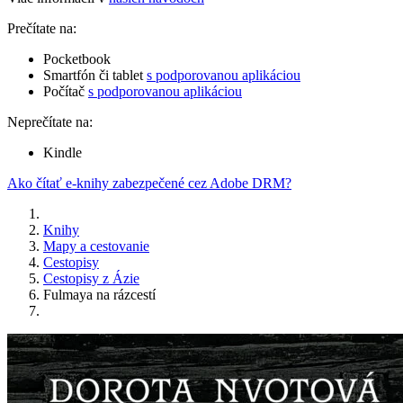
Prečítate na:
Pocketbook
Smartfón či tablet
s podporovanou aplikáciou
Počítač
s podporovanou aplikáciou
Neprečítate na:
Kindle
Ako čítať e-knihy zabezpečené cez Adobe DRM?
Knihy
Mapy a cestovanie
Cestopisy
Cestopisy z Ázie
Fulmaya na rázcestí