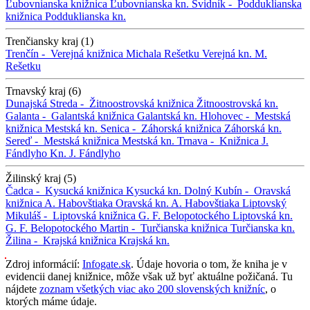
Ľubovnianska knižnica
Ľubovnianska kn.
Svidník -
Podduklianska
knižnica
Podduklianska kn.
Trenčiansky kraj (1)
Trenčín -
Verejná knižnica Michala Rešetku
Verejná kn. M.
Rešetku
Trnavský kraj (6)
Dunajská Streda -
Žitnoostrovská knižnica
Žitnoostrovská kn.
Galanta -
Galantská knižnica
Galantská kn.
Hlohovec -
Mestská
knižnica
Mestská kn.
Senica -
Záhorská knižnica
Záhorská kn.
Sereď -
Mestská knižnica
Mestská kn.
Trnava -
Knižnica J.
Fándlyho
Kn. J. Fándlyho
Žilinský kraj (5)
Čadca -
Kysucká knižnica
Kysucká kn.
Dolný Kubín -
Oravská
knižnica A. Habovštiaka
Oravská kn. A. Habovštiaka
Liptovský
Mikuláš -
Liptovská knižnica G. F. Belopotockého
Liptovská kn.
G. F. Belopotockého
Martin -
Turčianska knižnica
Turčianska kn.
Žilina -
Krajská knižnica
Krajská kn.
Zdroj informácií:
Infogate.sk
. Údaje hovoria o tom, že kniha je v
evidencii danej knižnice, môže však už byť aktuálne požičaná. Tu
nájdete
zoznam všetkých viac ako 200 slovenských knižníc
, o
ktorých máme údaje.