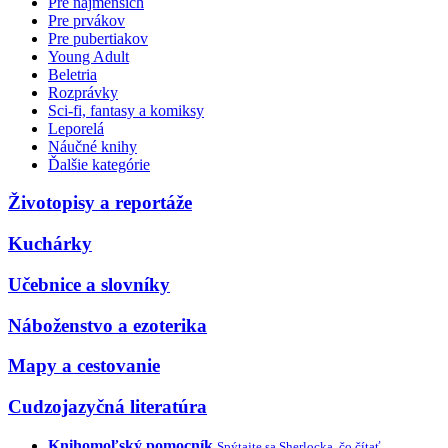
Pre najmenších
Pre prvákov
Pre pubertiakov
Young Adult
Beletria
Rozprávky
Sci-fi, fantasy a komiksy
Leporelá
Náučné knihy
Ďalšie kategórie
Životopisy a reportáže
Kuchárky
Učebnice a slovníky
Náboženstvo a ezoterika
Mapy a cestovanie
Cudzojazyčná literatúra
Knihomoľský pomocník
Spýtajte sa Sherlocka, čo čítať