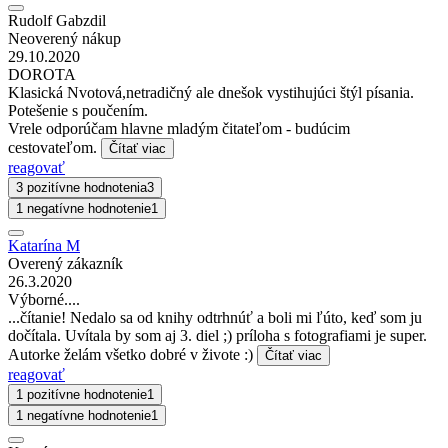
Rudolf Gabzdil
Neoverený nákup
29.10.2020
DOROTA
Klasická Nvotová,netradičný ale dnešok vystihujúci štýl písania.
Potešenie s poučením.
Vrele odporúčam hlavne mladým čitateľom - budúcim
cestovateľom.
Čítať viac
reagovať
3 pozitívne hodnotenia
3
1 negatívne hodnotenie
1
Katarína M
Overený zákazník
26.3.2020
Výborné....
...čítanie! Nedalo sa od knihy odtrhnúť a boli mi ľúto, keď som ju
dočítala. Uvítala by som aj 3. diel ;) príloha s fotografiami je super.
Autorke želám všetko dobré v živote :)
Čítať viac
reagovať
1 pozitívne hodnotenie
1
1 negatívne hodnotenie
1