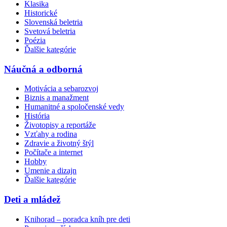
Klasika
Historické
Slovenská beletria
Svetová beletria
Poézia
Ďalšie kategórie
Náučná a odborná
Motivácia a sebarozvoj
Biznis a manažment
Humanitné a spoločenské vedy
História
Životopisy a reportáže
Vzťahy a rodina
Zdravie a životný štýl
Počítače a internet
Hobby
Umenie a dizajn
Ďalšie kategórie
Deti a mládež
Knihorad – poradca kníh pre deti