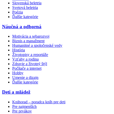
Slovenská beletria
Svetová beletria
Poézia
Ďalšie kategórie
Náučná a odborná
Motivácia a sebarozvoj
Biznis a manažment
Humanitné a spoločenské vedy
História
Životopisy a reportáže
Vzťahy a rodina
Zdravie a životný štýl
Počítače a internet
Hobby
Umenie a dizajn
Ďalšie kategórie
Deti a mládež
Knihorad – poradca kníh pre deti
Pre najmenších
Pre prvákov