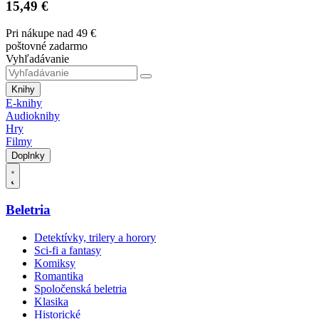
15,49 €
Pri nákupe nad 49 €
poštovné zadarmo
Vyhľadávanie
Knihy
E-knihy
Audioknihy
Hry
Filmy
Doplnky
Beletria
Detektívky, trilery a horory
Sci-fi a fantasy
Komiksy
Romantika
Spoločenská beletria
Klasika
Historické