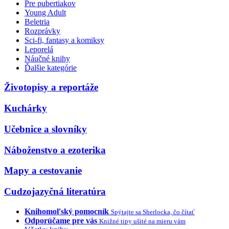
Pre pubertiakov
Young Adult
Beletria
Rozprávky
Sci-fi, fantasy a komiksy
Leporelá
Náučné knihy
Ďalšie kategórie
Životopisy a reportáže
Kuchárky
Učebnice a slovníky
Náboženstvo a ezoterika
Mapy a cestovanie
Cudzojazyčná literatúra
Knihomoľský pomocník
Spýtajte sa Sherlocka, čo čítať
Odporúčame pre vás
Knižné tipy ušité na mieru vám