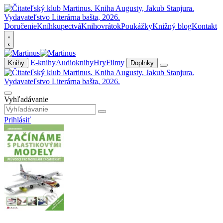
Doručenie
Kníhkupectvá
Knihovrátok
Poukážky
Knižný blog
Kontakt
E-knihy
Audioknihy
Hry
Filmy
Knihy
Doplnky
Vyhľadávanie
Prihlásiť