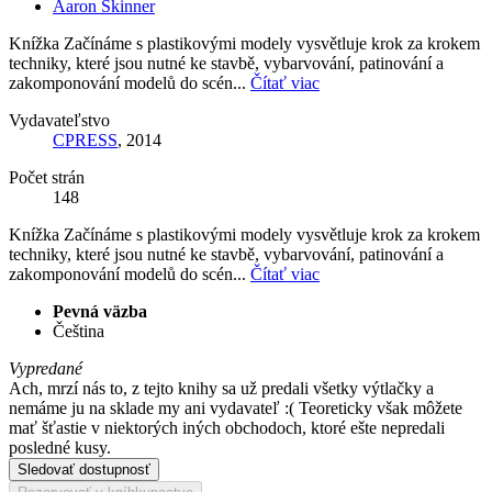
Aaron Skinner
Knížka Začínáme s plastikovými modely vysvětluje krok za krokem
techniky, které jsou nutné ke stavbě, vybarvování, patinování a
zakomponování modelů do scén...
Čítať viac
Vydavateľstvo
CPRESS
, 2014
Počet strán
148
Knížka Začínáme s plastikovými modely vysvětluje krok za krokem
techniky, které jsou nutné ke stavbě, vybarvování, patinování a
zakomponování modelů do scén...
Čítať viac
Pevná väzba
Čeština
Vypredané
Ach, mrzí nás to, z tejto knihy sa už predali všetky výtlačky a
nemáme ju na sklade my ani vydavateľ :( Teoreticky však môžete
mať šťastie v niektorých iných obchodoch, ktoré ešte nepredali
posledné kusy.
Sledovať dostupnosť