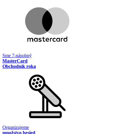
Sme 7-násobný
MasterCard
Obchodník roka
Organizujeme
množstvo besied