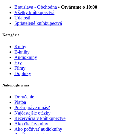
Bratislava - Obchodná
• Otvárame o 10:00
Všetky kníhkupectvá
Udalosti
Spriatelené kníhkupectvá
Kategórie
Knihy
E-knihy
Audioknihy
Hry
Filmy
Doplnky
Nakupujte u nás
Doručenie
Platba
Prečo práve u nás?
Najčastejšie otázky
Rezervácia v kníhkupectve
Ako čítať e-knihy
Ako počúvať audioknihy