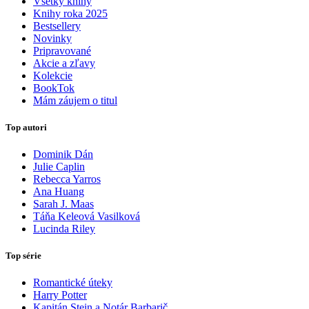
Všetky knihy
Knihy roka 2025
Bestsellery
Novinky
Pripravované
Akcie a zľavy
Kolekcie
BookTok
Mám záujem o titul
Top autori
Dominik Dán
Julie Caplin
Rebecca Yarros
Ana Huang
Sarah J. Maas
Táňa Keleová Vasilková
Lucinda Riley
Top série
Romantické úteky
Harry Potter
Kapitán Stein a Notár Barbarič