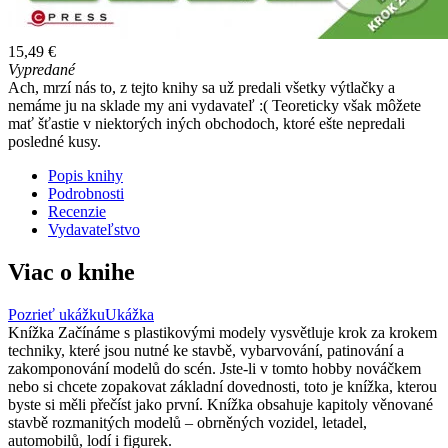
15,49 €
Vypredané
Ach, mrzí nás to, z tejto knihy sa už predali všetky výtlačky a
nemáme ju na sklade my ani vydavateľ :( Teoreticky však môžete
mať šťastie v niektorých iných obchodoch, ktoré ešte nepredali
posledné kusy.
Popis knihy
Podrobnosti
Recenzie
Vydavateľstvo
Viac o knihe
Pozrieť ukážku
Ukážka
Knížka Začínáme s plastikovými modely vysvětluje krok za krokem
techniky, které jsou nutné ke stavbě, vybarvování, patinování a
zakomponování modelů do scén. Jste-li v tomto hobby nováčkem
nebo si chcete zopakovat základní dovednosti, toto je knížka, kterou
byste si měli přečíst jako první. Knížka obsahuje kapitoly věnované
stavbě rozmanitých modelů – obrněných vozidel, letadel,
automobilů, lodí i figurek.