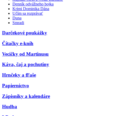
Denník odvážneho bojka
Krimi Dominika Dána
Učím sa rozprávať
Duna
Smradi
Darčekové poukážky
Čítačky e-kníh
Vecičky od Martinusu
Káva, čaj a pochutiny
Hrnčeky a fľaše
Papiernictvo
Zápisníky a kalendáre
Hudba