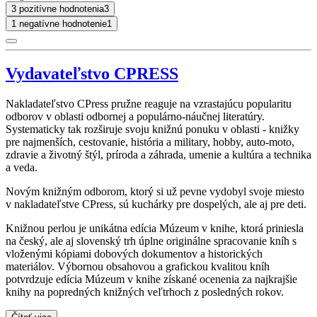
3 pozitívne hodnotenia
3
1 negatívne hodnotenie
1
Vydavateľstvo CPRESS
Nakladateľstvo CPress pružne reaguje na vzrastajúcu popularitu
odborov v oblasti odbornej a populárno-náučnej literatúry.
Systematicky tak rozširuje svoju knižnú ponuku v oblasti - knižky
pre najmenších, cestovanie, história a military, hobby, auto-moto,
zdravie a životný štýl, príroda a záhrada, umenie a kultúra a technika
a veda.
Novým knižným odborom, ktorý si už pevne vydobyl svoje miesto
v nakladateľstve CPress, sú kuchárky pre dospelých, ale aj pre deti.
Knižnou perlou je unikátna edícia Múzeum v knihe, ktorá priniesla
na český, ale aj slovenský trh úplne originálne spracovanie kníh s
vloženými kópiami dobových dokumentov a historických
materiálov. Výbornou obsahovou a grafickou kvalitou kníh
potvrdzuje edícia Múzeum v knihe získané ocenenia za najkrajšie
knihy na popredných knižných veľtrhoch z posledných rokov.