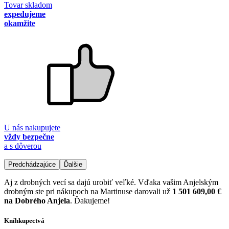
Tovar skladom
expedujeme
okamžite
U nás nakupujete
vždy bezpečne
a s dôverou
Predchádzajúce
Ďalšie
Aj z drobných vecí sa dajú urobiť veľké. Vďaka vašim Anjelským
drobným ste pri nákupoch na Martinuse darovali už
1 501 609,00 €
na Dobrého Anjela
. Ďakujeme!
Kníhkupectvá