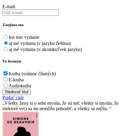
E-mail
Zaujíma ma
len toto vydanie
aj iné vydania (v jazyku čeština)
aj iné vydania (v akomkoľvek jazyku)
Vo formáte
Kniha (vrátane čítaných)
E-kniha
Audiokniha
Sledovať titul
Pridať citát
Všetky ženy si o sebe myslia, že sú iné; všetky si myslia, že
niektoré veci sa im nemôžu prihodiť, a všetky sa mýlia.