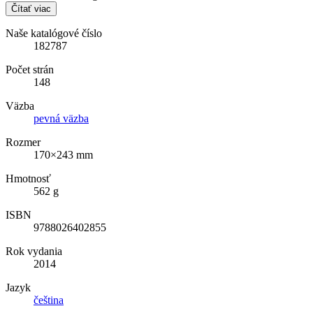
Čítať viac
Naše katalógové číslo
182787
Počet strán
148
Väzba
pevná väzba
Rozmer
170×243 mm
Hmotnosť
562 g
ISBN
9788026402855
Rok vydania
2014
Jazyk
čeština