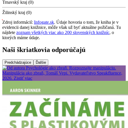
Trnavský kraj (0)
Žilinský kraj (0)
Zdroj informácií:
Infogate.sk
. Údaje hovoria o tom, že kniha je v
evidencii danej knižnice, môže však už byť aktuálne požičaná. Tu
nájdete
zoznam všetkých viac ako 200 slovenských knižníc
, o
ktorých máme údaje.
Naši škriatkovia odporúčajú
Predchádzajúce
Ďalšie