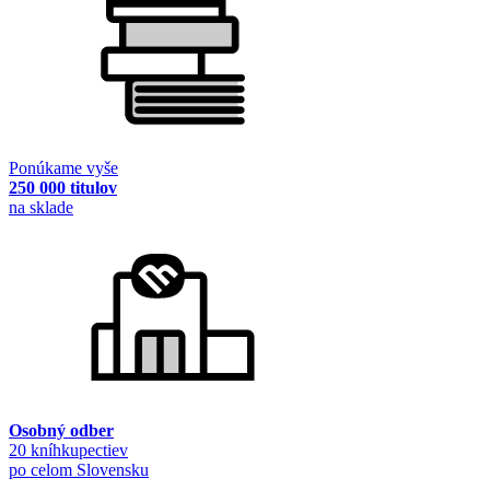
Ponúkame vyše
250 000 titulov
na sklade
Osobný odber
20 kníhkupectiev
po celom Slovensku