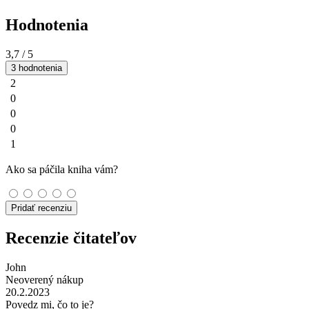
Hodnotenia
3,7
/ 5
3 hodnotenia
2
0
0
0
1
Ako sa páčila kniha vám?
Pridať recenziu
Recenzie čitateľov
John
Neoverený nákup
20.2.2023
Povedz mi, čo to je?