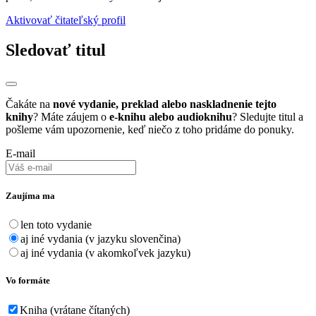
Aktivovať čitateľský profil
Sledovať titul
Čakáte na
nové vydanie, preklad alebo naskladnenie tejto
knihy
? Máte záujem o
e-knihu alebo audioknihu
? Sledujte titul a
pošleme vám upozornenie, keď niečo z toho pridáme do ponuky.
E-mail
Zaujíma ma
len toto vydanie
aj iné vydania (v jazyku slovenčina)
aj iné vydania (v akomkoľvek jazyku)
Vo formáte
Kniha (vrátane čítaných)