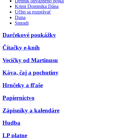
Denník odvážneho bojka
Krimi Dominika Dána
Učím sa rozprávať
Duna
Smradi
Darčekové poukážky
Čítačky e-kníh
Vecičky od Martinusu
Káva, čaj a pochutiny
Hrnčeky a fľaše
Papiernictvo
Zápisníky a kalendáre
Hudba
LP platne