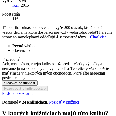
Vydavateľstvo
Ikar
, 2015
Počet strán
116
Táto kniha prináša odpovede na vyše 200 otázok, ktoré kladú
všetky deti a na ktoré dospeláci nie vždy vedia odpovedať! Farebné
strany so samolepkami oddeľujú 4 samostatné témy...
Čítať viac
Pevná väzba
Slovenčina
Vypredané
Ach, mrzí nás to, z tejto knihy sa už predali všetky výtlačky a
nemáme ju na sklade my ani vydavateľ :( Teoreticky však môžete
mať šťastie v niektorých iných obchodoch, ktoré ešte nepredali
posledné kusy.
Sledovať dostupnosť
Rezervovať v kníhkupectve
Pridať do zoznamu
Dostupné v
24 knižniciach
.
Požičať v knižnici
V ktorých knižniciach majú túto knihu?