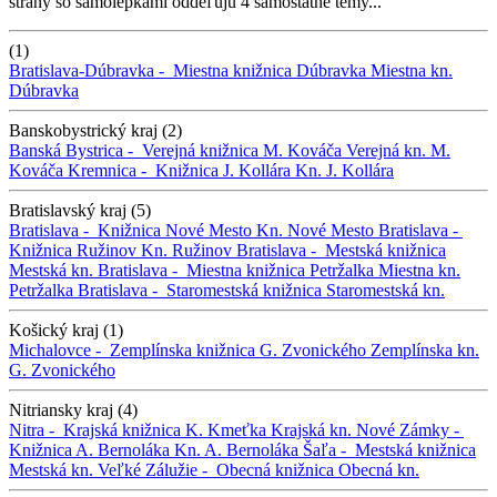
strany so samolepkami oddeľujú 4 samostatné témy...
(1)
Bratislava-Dúbravka -
Miestna knižnica Dúbravka
Miestna kn.
Dúbravka
Banskobystrický kraj (2)
Banská Bystrica -
Verejná knižnica M. Kováča
Verejná kn. M.
Kováča
Kremnica -
Knižnica J. Kollára
Kn. J. Kollára
Bratislavský kraj (5)
Bratislava -
Knižnica Nové Mesto
Kn. Nové Mesto
Bratislava -
Knižnica Ružinov
Kn. Ružinov
Bratislava -
Mestská knižnica
Mestská kn.
Bratislava -
Miestna knižnica Petržalka
Miestna kn.
Petržalka
Bratislava -
Staromestská knižnica
Staromestská kn.
Košický kraj (1)
Michalovce -
Zemplínska knižnica G. Zvonického
Zemplínska kn.
G. Zvonického
Nitriansky kraj (4)
Nitra -
Krajská knižnica K. Kmeťka
Krajská kn.
Nové Zámky -
Knižnica A. Bernoláka
Kn. A. Bernoláka
Šaľa -
Mestská knižnica
Mestská kn.
Veľké Zálužie -
Obecná knižnica
Obecná kn.