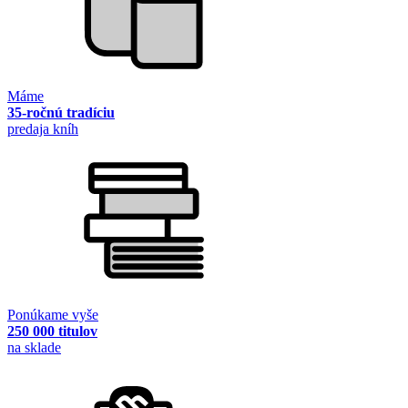
Máme
35-ročnú tradíciu
predaja kníh
Ponúkame vyše
250 000 titulov
na sklade