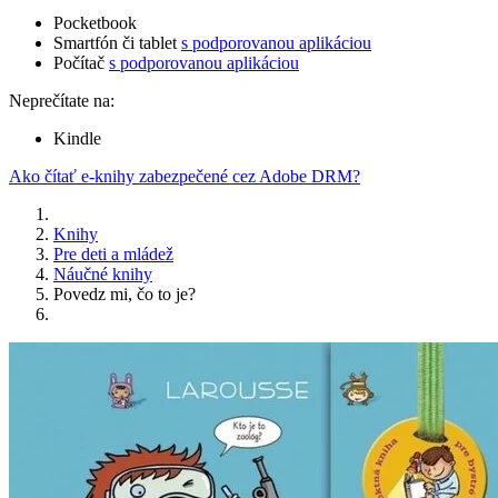
Pocketbook
Smartfón či tablet
s podporovanou aplikáciou
Počítač
s podporovanou aplikáciou
Neprečítate na:
Kindle
Ako čítať e-knihy zabezpečené cez Adobe DRM?
Knihy
Pre deti a mládež
Náučné knihy
Povedz mi, čo to je?