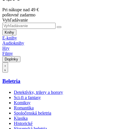
Pri nákupe nad 49 €
poštovné zadarmo
Vyhľadávanie
Knihy
E-knihy
Audioknihy
Hry
Filmy
Doplnky
Beletria
Detektívky, trilery a horory
Sci-fi a fantasy
Komiksy
Romantika
Spoločenská beletria
Klasika
Historické
Slovenská beletria