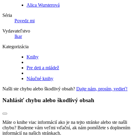
Alica Wursterová
Séria
Povedz mi
Vydavateľstvo
Ikar
Kategorizácia
Knihy
Pre deti a mládež
Náučné knihy
Našli ste chybu alebo škodlivý obsah?
Dajte nám, prosím, vedieť!
Nahlásiť chybu alebo škodlivý obsah
Máte o knihe viac informácií ako je na tejto stránke alebo ste našli
chybu? Budeme vám veľmi vďační, ak nám pomôžete s doplnením
informácií na našich stránkach.