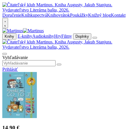
Doručenie
Kníhkupectvá
Knihovrátok
Poukážky
Knižný blog
Kontakt
E-knihy
Audioknihy
Hry
Filmy
Knihy
Doplnky
Vyhľadávanie
Prihlásiť
14,90 €