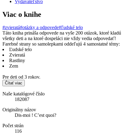
Vydavateľstvo
Viac o knihe
#zvieratá
#otázky a odpovede
#ľudské telo
Táto kniha prináša odpovede na vyše 200 otázok, ktoré kladú
všetky deti a na ktoré dospeláci nie vždy vedia odpovedať!
Farebné strany so samolepkami oddeľujú 4 samostatné témy:
Ľudské telo
Zvieratá
Rastliny
Zem
Pre deti od 3 rokov.
Čítať viac
Naše katalógové číslo
182087
Originálny názov
Dis-moi ! C’est quoi?
Počet strán
116