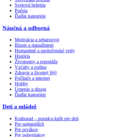
Svetová beletria
Poézia
Ďalšie kategórie
Náučná a odborná
Motivácia a sebarozvoj
Biznis a manažment
Humanitné a spoločenské vedy
História
Životopisy a reportáže
Vzťahy a rodina
Zdravie a životný štýl
Počítače a internet
Hobby
Umenie a dizajn
Ďalšie kategórie
Deti a mládež
Knihorad – poradca kníh pre deti
Pre najmenších
Pre prvákov
Pre pubertiakov