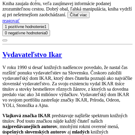
Kniha zaujala dcéru, veľa zaujímavej informácie podanej
zrozumiteľnou cestou. Dobrý obal, ľahká manipulácia, kniha vydrží
aj pri nešetrnejšom zaobchádzaní.
Čítať viac
reagovať
1 pozitívne hodnotenie
1
0 negatívne hodnotenia
0
Vydavateľstvo Ikar
V roku 1990 si desať knižných nadšencov povedalo, že nastal čas
rozšíriť ponuku vydavateľstiev na Slovensku. Čoskoro založili
vydavateľský dom IKAR, ktorý dnes čitatelia poznajú ako najväčšie
slovenské vydavateľstvo. Za svoju existenciu vydal IKAR tisíce
titulov a stovky bestsellerov rôznych žánrov, z ktorých sa dovedna
predalo viac ako 34 miliónov výtlačkov. Vydavateľský dom IKAR
vo svojom portfóliu zastrešuje značky IKAR, Príroda, Odeon,
YOLi, Stonožka a Ajna.
Vlajková značka IKAR
predstavuje najširšie spektrum knižných
titulov. Pod touto značkou nájde každý čitateľ našich
najpredávanejších autorov
, mnohými rokmi overené mená,
úspešných slovenských autorov
aj
mladých
knižných