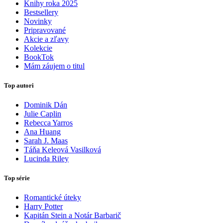
Knihy roka 2025
Bestsellery
Novinky
Pripravované
Akcie a zľavy
Kolekcie
BookTok
Mám záujem o titul
Top autori
Dominik Dán
Julie Caplin
Rebecca Yarros
Ana Huang
Sarah J. Maas
Táňa Keleová Vasilková
Lucinda Riley
Top série
Romantické úteky
Harry Potter
Kapitán Stein a Notár Barbarič