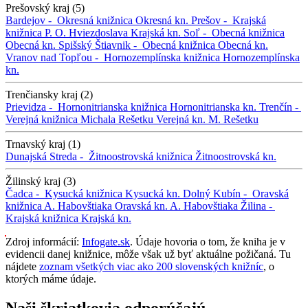
Prešovský kraj (5)
Bardejov -
Okresná knižnica
Okresná kn.
Prešov -
Krajská
knižnica P. O. Hviezdoslava
Krajská kn.
Soľ -
Obecná knižnica
Obecná kn.
Spišský Štiavnik -
Obecná knižnica
Obecná kn.
Vranov nad Topľou -
Hornozemplínska knižnica
Hornozemplínska
kn.
Trenčiansky kraj (2)
Prievidza -
Hornonitrianska knižnica
Hornonitrianska kn.
Trenčín -
Verejná knižnica Michala Rešetku
Verejná kn. M. Rešetku
Trnavský kraj (1)
Dunajská Streda -
Žitnoostrovská knižnica
Žitnoostrovská kn.
Žilinský kraj (3)
Čadca -
Kysucká knižnica
Kysucká kn.
Dolný Kubín -
Oravská
knižnica A. Habovštiaka
Oravská kn. A. Habovštiaka
Žilina -
Krajská knižnica
Krajská kn.
Zdroj informácií:
Infogate.sk
. Údaje hovoria o tom, že kniha je v
evidencii danej knižnice, môže však už byť aktuálne požičaná. Tu
nájdete
zoznam všetkých viac ako 200 slovenských knižníc
, o
ktorých máme údaje.
Naši škriatkovia odporúčajú