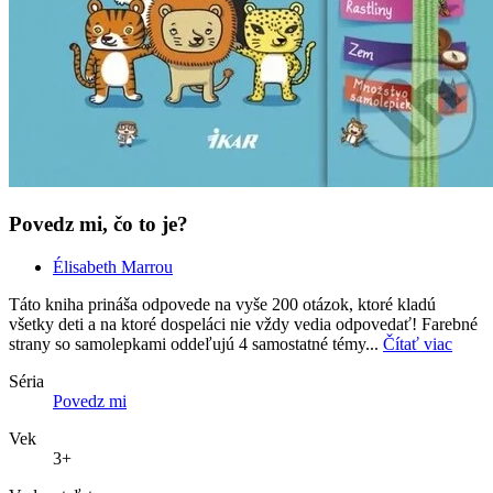
Povedz mi, čo to je?
Élisabeth Marrou
Táto kniha prináša odpovede na vyše 200 otázok, ktoré kladú
všetky deti a na ktoré dospeláci nie vždy vedia odpovedať! Farebné
strany so samolepkami oddeľujú 4 samostatné témy...
Čítať viac
Séria
Povedz mi
Vek
3+