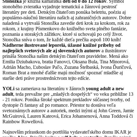
Stonožka
je knižná kamarátka
detí od 0 do 12 rokov
. Symbol
stonohého zvieratka vyjadruje tematickú a žánrovú pestrosť
literatúry pre deti. Detským čitateľom ponúka beletriu, poéziu aj
populárno-náučnú literatúru našich aj zahraničných autorov. Dobre
naladená a vytrvalá Stonožka zavedie deti krok za krokom, rok za
rokom, z krajiny Písmenkovo do knižného sveta plného fantázie,
poznania a storakých zážitkov, ktoré si uchovajú po celý život.
Stonožka sníva o tom, že každé dieťa prečíta aspoň 100 kníh!
Nádherne ilustrované leporelá, úžasné knižné príbehy od
najlepších svetových ale aj slovenských autorov
a ilustrátorov
prináša Stonožka našim detským čitateľom pravidelne. Mená ako
Emilia Dziubakova, bratia Fanovci, Oksana Bula, Tina Minorová,
Adrián Macho, Ľuboslav Paľo, Zuzana Štelbaská, Ivona Ďuričová,
Roman Brat a mnohé ďalšie majú možnosť spoznať mladšie aj
staršie deti práve prostredníctvom tejto edície.
YOLi
sa zameriava na literatúru v žánroch
young adult a new
adult
, teda prevažne pre „mladých dospelých“ vo veku približne 13
- 21 rokov. Ponúka široké spektrum prekladov súčasnej tvorby, od
dystopie či fantasy až po romance. Priestor tu dostáva veľa
svetoznámych autorov a autoriek, medzi inými aj John Green, Jamie
McGuirová, Lauren Kateová, Erica Johansenová, Anna Toddová či
Rainbow Rowellová.
Najnovším prírastkom do portfólia vydavateľského domu IKAR je