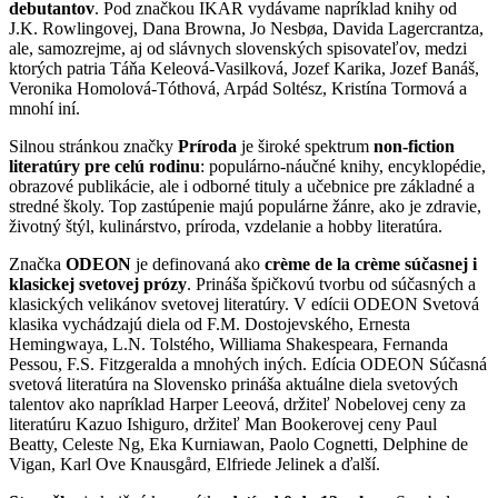
debutantov
. Pod značkou IKAR vydávame napríklad knihy od
J.K. Rowlingovej, Dana Browna, Jo Nesbøa, Davida Lagercrantza,
ale, samozrejme, aj od slávnych slovenských spisovateľov, medzi
ktorých patria Táňa Keleová-Vasilková, Jozef Karika, Jozef Banáš,
Veronika Homolová-Tóthová, Arpád Soltész, Kristína Tormová a
mnohí iní.
Silnou stránkou značky
Príroda
je široké spektrum
non-fiction
literatúry pre celú rodinu
: populárno-náučné knihy, encyklopédie,
obrazové publikácie, ale i odborné tituly a učebnice pre základné a
stredné školy. Top zastúpenie majú populárne žánre, ako je zdravie,
životný štýl, kulinárstvo, príroda, vzdelanie a hobby literatúra.
Značka
ODEON
je definovaná ako
crème de la crème súčasnej i
klasickej svetovej prózy
. Prináša špičkovú tvorbu od súčasných a
klasických velikánov svetovej literatúry. V edícii ODEON Svetová
klasika vychádzajú diela od F.M. Dostojevského, Ernesta
Hemingwaya, L.N. Tolstého, Williama Shakespeara, Fernanda
Pessou, F.S. Fitzgeralda a mnohých iných. Edícia ODEON Súčasná
svetová literatúra na Slovensko prináša aktuálne diela svetových
talentov ako napríklad Harper Leeová, držiteľ Nobelovej ceny za
literatúru Kazuo Ishiguro, držiteľ Man Bookerovej ceny Paul
Beatty, Celeste Ng, Eka Kurniawan, Paolo Cognetti, Delphine de
Vigan, Karl Ove Knausgård, Elfriede Jelinek a ďalší.