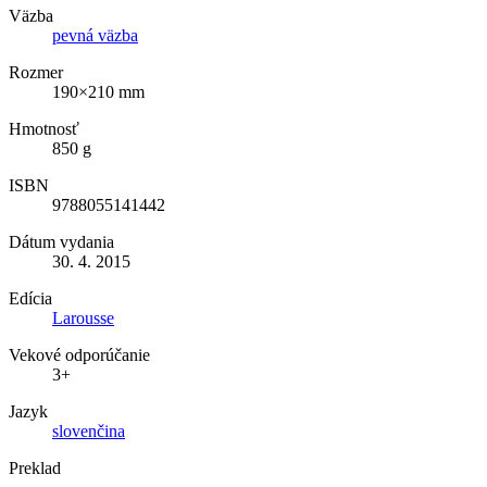
Väzba
pevná väzba
Rozmer
190×210 mm
Hmotnosť
850 g
ISBN
9788055141442
Dátum vydania
30. 4. 2015
Edícia
Larousse
Vekové odporúčanie
3+
Jazyk
slovenčina
Preklad