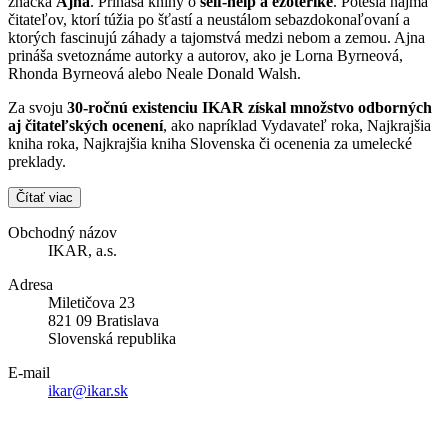
značka
Ajna
. Prináša knihy o
self-help a ezoterike
. Potešia najmä
čitateľov, ktorí túžia po šťastí a neustálom sebazdokonaľovaní a
ktorých fascinujú záhady a tajomstvá medzi nebom a zemou. Ajna
prináša svetoznáme autorky a autorov, ako je Lorna Byrneová,
Rhonda Byrneová alebo Neale Donald Walsh.
Za svoju
30-ročnú existenciu IKAR získal množstvo odborných
aj čitateľských ocenení
, ako napríklad Vydavateľ roka, Najkrajšia
kniha roka, Najkrajšia kniha Slovenska či ocenenia za umelecké
preklady.
Čítať viac
Obchodný názov
IKAR, a.s.
Adresa
Miletičova 23
821 09 Bratislava
Slovenská republika
E-mail
ikar@ikar.sk