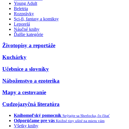
Young Adult
Beletria
Rozprávky
Sci-fi, fantasy a komiksy
Leporelá
Náučné knihy
Ďalšie kategórie
Životopisy a reportáže
Kuchárky
Učebnice a slovníky
Náboženstvo a ezoterika
Mapy a cestovanie
Cudzojazyčná literatúra
Knihomoľský pomocník
Spýtajte sa Sherlocka, čo čítať
Odporúčame pre vás
Knižné tipy ušité na mieru vám
Všetky knihy