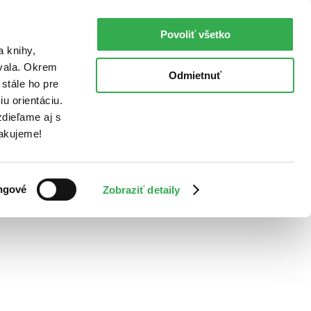
Povoliť všetko
a knihy,
ovala. Okrem
Odmietnuť
stále ho pre
u orientáciu.
dieľame aj s
Ďakujeme!
ngové
Zobraziť detaily