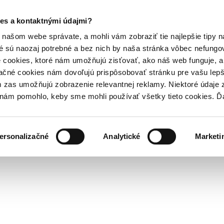
es a kontaktnými údajmi?
našom webe správate, a mohli vám zobraziť tie najlepšie tipy n
é sú naozaj potrebné a bez nich by naša stránka vôbec nefung
 cookies, ktoré nám umožňujú zisťovať, ako náš web funguje, a 
ačné cookies nám dovoľujú prispôsobovať stránku pre vašu lepši
zas umožňujú zobrazenie relevantnej reklamy. Niektoré údaje z
y nám pomohlo, keby sme mohli používať všetky tieto cookies. 
ersonalizačné
Analytické
Marketi