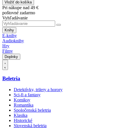
Vložiť do košíka
Pri nákupe nad 49 €
poštovné zadarmo
Vyhľadávanie
Knihy
E-knihy
Audioknihy
Hry
Filmy
Doplnky
Beletria
Detektívky, trilery a horory
Sci-fi a fantasy
Komiksy
Romantika
Spoločenská beletria
Klasika
Historické
Slovenská beletria