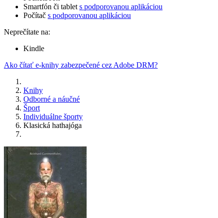
Smartfón či tablet
s podporovanou aplikáciou
Počítač
s podporovanou aplikáciou
Neprečítate na:
Kindle
Ako čítať e-knihy zabezpečené cez Adobe DRM?
Knihy
Odborné a náučné
Šport
Individuálne športy
Klasická hathajóga