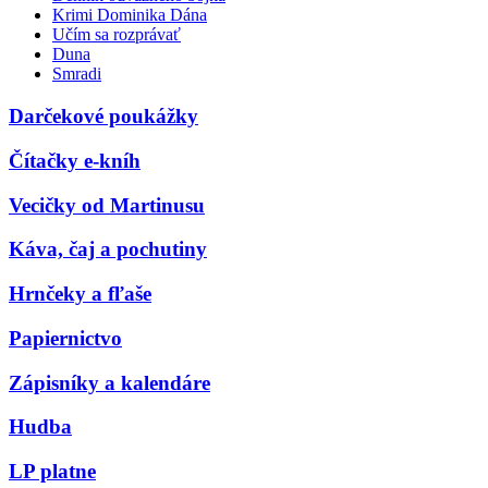
Krimi Dominika Dána
Učím sa rozprávať
Duna
Smradi
Darčekové poukážky
Čítačky e-kníh
Vecičky od Martinusu
Káva, čaj a pochutiny
Hrnčeky a fľaše
Papiernictvo
Zápisníky a kalendáre
Hudba
LP platne