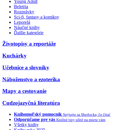
Young Adult
Beletria
Rozprávky
Sci-fi, fantasy a komiksy
Leporelá
Náučné knihy
Ďalšie kategórie
Životopisy a reportáže
Kuchárky
Učebnice a slovníky
Náboženstvo a ezoterika
Mapy a cestovanie
Cudzojazyčná literatúra
Knihomoľský pomocník
Spýtajte sa Sherlocka, čo čítať
Odporúčame pre vás
Knižné tipy ušité na mieru vám
Všetky knihy
Knihy roka 2025