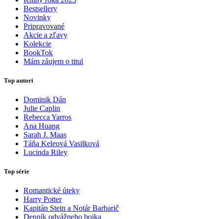
Bestsellery
Novinky
Pripravované
Akcie a zľavy
Kolekcie
BookTok
Mám záujem o titul
Top autori
Dominik Dán
Julie Caplin
Rebecca Yarros
Ana Huang
Sarah J. Maas
Táňa Keleová Vasilková
Lucinda Riley
Top série
Romantické úteky
Harry Potter
Kapitán Stein a Notár Barbarič
Denník odvážneho bojka