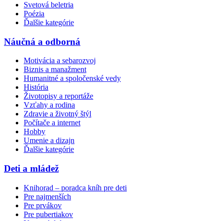
Svetová beletria
Poézia
Ďalšie kategórie
Náučná a odborná
Motivácia a sebarozvoj
Biznis a manažment
Humanitné a spoločenské vedy
História
Životopisy a reportáže
Vzťahy a rodina
Zdravie a životný štýl
Počítače a internet
Hobby
Umenie a dizajn
Ďalšie kategórie
Deti a mládež
Knihorad – poradca kníh pre deti
Pre najmenších
Pre prvákov
Pre pubertiakov