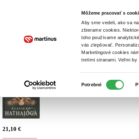
Doručenie
Kníhkupectvá
Knihovrátok
Poukážky
Knižný blog
Kontakt
Môžeme pracovať s cooki
Aby sme vedeli, ako sa na 
zbierame cookies. Niektor
E-knihy
Audioknihy
Hry
Filmy
Knihy
Doplnky
toho používame analytické
vás zlepšovať. Personaliz
Vyhľadávanie
Marketingové cookies nám 
tretími stranami. Veľmi b
Prihlásiť
Výber
Potrebné
P
súhlasu
21,10 €