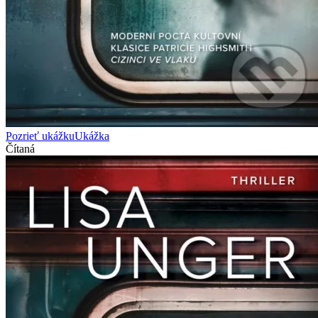
Pozrieť ukážku
Ukážka
Čítaná