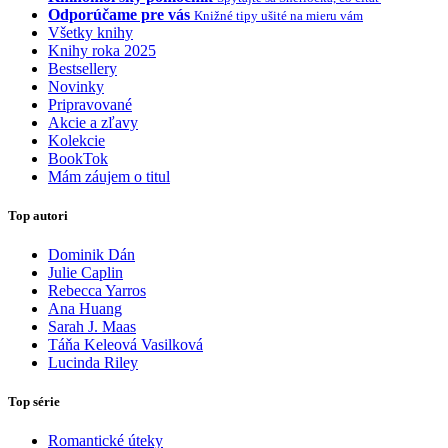
Odporúčame pre vás
Knižné tipy ušité na mieru vám
Všetky knihy
Knihy roka 2025
Bestsellery
Novinky
Pripravované
Akcie a zľavy
Kolekcie
BookTok
Mám záujem o titul
Top autori
Dominik Dán
Julie Caplin
Rebecca Yarros
Ana Huang
Sarah J. Maas
Táňa Keleová Vasilková
Lucinda Riley
Top série
Romantické úteky