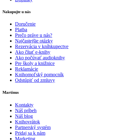
Nakupujte u nás
Doručenie
Platba
Prečo práve u nás?
Najčastejšie otázky
Rezervácia v kníhkupectve
Ako čítať e-knihy
Ako počúvať audioknihy
Pre školy a knižnice
Reklamácie
Knihomoľský pomocník
Odstúpiť od zmluvy
Martinus
Kontakty
Náš príbeh
Náš blog
Knihovrátok
Partnerský systém
Pridaj sa k nám
Marketing