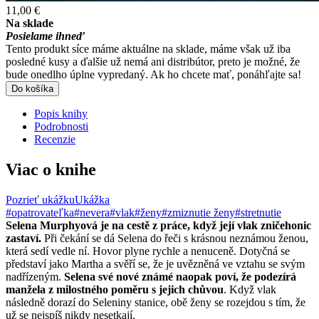
11,00 €
Na sklade
Posielame ihneď
Tento produkt síce máme aktuálne na sklade, máme však už iba
posledné kusy a ďalšie už nemá ani distribútor, preto je možné, že
bude onedlho úplne vypredaný. Ak ho chcete mať, ponáhľajte sa!
Do košíka
Popis knihy
Podrobnosti
Recenzie
Viac o knihe
Pozrieť ukážku
Ukážka
#opatrovateľka
#nevera
#vlak
#ženy
#zmiznutie ženy
#stretnutie
Selena Murphyová je na cestě z práce, když její vlak zničehonic
zastaví.
Při čekání se dá Selena do řeči s krásnou neznámou ženou,
která sedí vedle ní. Hovor plyne rychle a nenuceně. Dotyčná se
představí jako Martha a svěří se, že je uvězněná ve vztahu se svým
nadřízeným.
Selena své nové známé naopak poví, že podezírá
manžela z milostného poměru s jejich chůvou
. Když vlak
následně dorazí do Seleniny stanice, obě ženy se rozejdou s tím, že
už se nejspíš nikdy nesetkají.