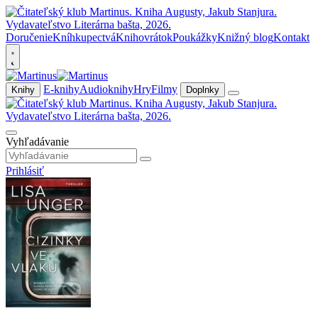
Doručenie
Kníhkupectvá
Knihovrátok
Poukážky
Knižný blog
Kontakt
E-knihy
Audioknihy
Hry
Filmy
Knihy
Doplnky
Vyhľadávanie
Prihlásiť