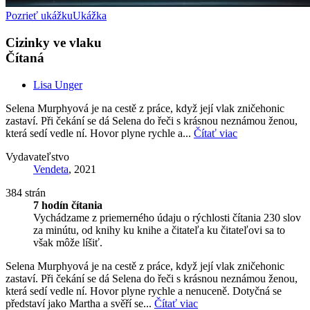
Pozrieť ukážku
Ukážka
Cizinky ve vlaku
Čítaná
Lisa Unger
Selena Murphyová je na cestě z práce, když její vlak zničehonic
zastaví. Při čekání se dá Selena do řeči s krásnou neznámou ženou,
která sedí vedle ní. Hovor plyne rychle a...
Čítať viac
Vydavateľstvo
Vendeta
, 2021
384 strán
7 hodín čítania
Vychádzame z priemerného údaju o rýchlosti čítania 230 slov
za minútu, od knihy ku knihe a čitateľa ku čitateľovi sa to
však môže líšiť.
Selena Murphyová je na cestě z práce, když její vlak zničehonic
zastaví. Při čekání se dá Selena do řeči s krásnou neznámou ženou,
která sedí vedle ní. Hovor plyne rychle a nenuceně. Dotyčná se
představí jako Martha a svěří se...
Čítať viac