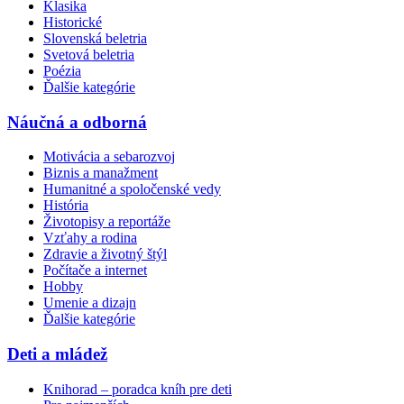
Klasika
Historické
Slovenská beletria
Svetová beletria
Poézia
Ďalšie kategórie
Náučná a odborná
Motivácia a sebarozvoj
Biznis a manažment
Humanitné a spoločenské vedy
História
Životopisy a reportáže
Vzťahy a rodina
Zdravie a životný štýl
Počítače a internet
Hobby
Umenie a dizajn
Ďalšie kategórie
Deti a mládež
Knihorad – poradca kníh pre deti