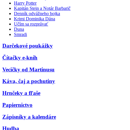
Harry Potter
Kapitán Stein a Notár Barbarič
Denník odvážneho bojka
Krimi Dominika Dána
Učím sa rozprávať
Duna
Smradi
Darčekové poukážky
Čítačky e-kníh
Vecičky od Martinusu
Káva, čaj a pochutiny
Hrnčeky a fľaše
Papiernictvo
Zápisníky a kalendáre
Hudba