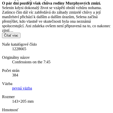
O pár dní později však chůva rodiny Murphyových zmizí.
Selenin kdysi dokonalý život se vzápětí obrátí vzhůru nohama.
Zatímco čím dál víc zabředává do záhady zmizelé chůvy a její
manželství přichází k dalším a dalším úrazům, Selena začíná
přemýšlet, kdo vlastně ve skutečnosti byla ona neznámá
spolucestující. Ani zdaleka ovšem není připravená na to, co nakonec
zjistí…
Čítať viac
Naše katalógové číslo
1228665
Originálny názov
Confessions on the 7:45
Počet strán
384
Väzba
pevná väzba
Rozmer
143×205 mm
Hmotnosť