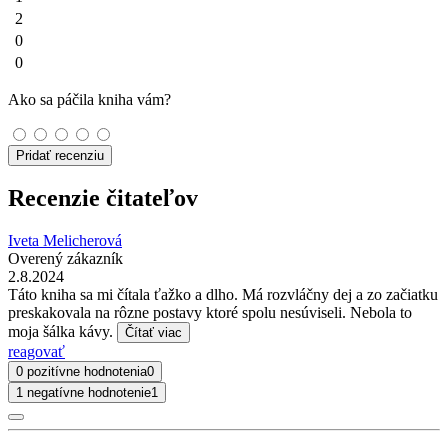
2
0
0
Ako sa páčila kniha vám?
Pridať recenziu
Recenzie čitateľov
Iveta Melicherová
Overený zákazník
2.8.2024
Táto kniha sa mi čítala ťažko a dlho. Má rozvláčny dej a zo začiatku
preskakovala na rôzne postavy ktoré spolu nesúviseli. Nebola to
moja šálka kávy.
Čítať viac
reagovať
0 pozitívne hodnotenia
0
1 negatívne hodnotenie
1