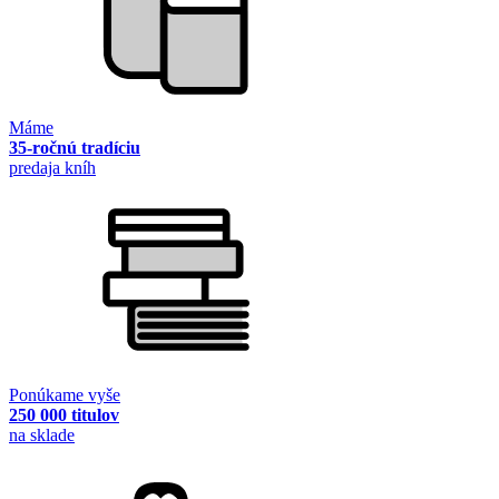
Máme
35-ročnú tradíciu
predaja kníh
Ponúkame vyše
250 000 titulov
na sklade