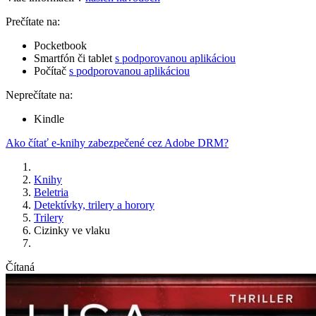
Prečítate na:
Pocketbook
Smartfón či tablet
s podporovanou aplikáciou
Počítač
s podporovanou aplikáciou
Neprečítate na:
Kindle
Ako čítať e-knihy zabezpečené cez Adobe DRM?
Knihy
Beletria
Detektívky, trilery a horory
Trilery
Cizinky ve vlaku
Čítaná