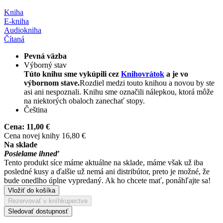
Kniha
E-kniha
Audiokniha
Čítaná
Pevná väzba
Výborný stav
Túto knihu sme vykúpili cez
Knihovrátok
a je vo
výbornom stave.
Rozdiel medzi touto knihou a novou by ste
asi ani nespoznali. Knihu sme označili nálepkou, ktorá môže
na niektorých obaloch zanechať stopy.
Čeština
Cena:
11,00 €
Cena novej knihy 16,80 €
Na sklade
Posielame ihneď
Tento produkt síce máme aktuálne na sklade, máme však už iba
posledné kusy a ďalšie už nemá ani distribútor, preto je možné, že
bude onedlho úplne vypredaný. Ak ho chcete mať, ponáhľajte sa!
Vložiť do košíka
Rezervovať v kníhkupectve
Sledovať dostupnosť