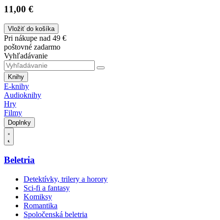
11,00 €
Vložiť do košíka
Pri nákupe nad 49 €
poštovné zadarmo
Vyhľadávanie
Knihy
E-knihy
Audioknihy
Hry
Filmy
Doplnky
Beletria
Detektívky, trilery a horory
Sci-fi a fantasy
Komiksy
Romantika
Spoločenská beletria