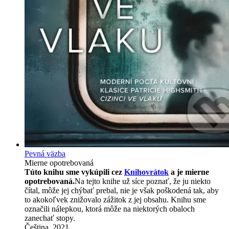
Pevná väzba
Mierne opotrebovaná
Túto knihu sme vykúpili cez
Knihovrátok
a je mierne
opotrebovaná.
Na tejto knihe už síce poznať, že ju niekto
čítal, môže jej chýbať prebal, nie je však poškodená tak, aby
to akokoľvek znižovalo zážitok z jej obsahu. Knihu sme
označili nálepkou, ktorá môže na niektorých obaloch
zanechať stopy.
Čeština, 2021