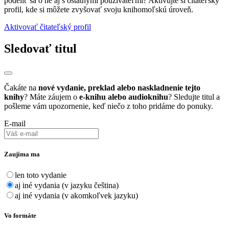
podeliť sa o ne aj s ostatnými používateľmi? Aktivujte si čítateľský
profil, kde si môžete zvyšovať svoju knihomoľskú úroveň.
Aktivovať čitateľský profil
Sledovať titul
Čakáte na
nové vydanie, preklad alebo naskladnenie tejto
knihy
? Máte záujem o
e-knihu alebo audioknihu
? Sledujte titul a
pošleme vám upozornenie, keď niečo z toho pridáme do ponuky.
E-mail
Zaujíma ma
len toto vydanie
aj iné vydania (v jazyku čeština)
aj iné vydania (v akomkoľvek jazyku)
Vo formáte