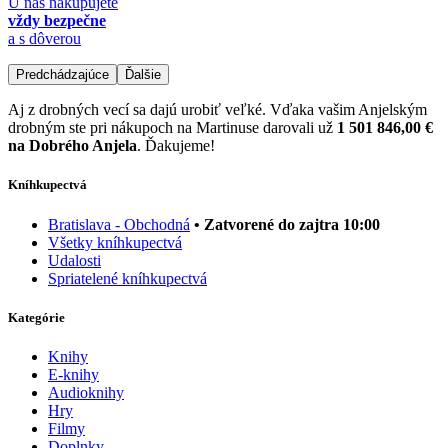
U nás nakupujete
vždy bezpečne
a s dôverou
Predchádzajúce
Ďalšie
Aj z drobných vecí sa dajú urobiť veľké. Vďaka vašim Anjelským
drobným ste pri nákupoch na Martinuse darovali už
1 501 846,00 €
na Dobrého Anjela
. Ďakujeme!
Kníhkupectvá
Bratislava - Obchodná
• Zatvorené do zajtra 10:00
Všetky kníhkupectvá
Udalosti
Spriatelené kníhkupectvá
Kategórie
Knihy
E-knihy
Audioknihy
Hry
Filmy
Doplnky