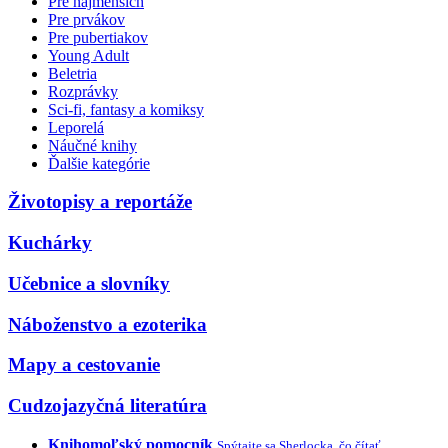
Pre najmenších
Pre prvákov
Pre pubertiakov
Young Adult
Beletria
Rozprávky
Sci-fi, fantasy a komiksy
Leporelá
Náučné knihy
Ďalšie kategórie
Životopisy a reportáže
Kuchárky
Učebnice a slovníky
Náboženstvo a ezoterika
Mapy a cestovanie
Cudzojazyčná literatúra
Knihomoľský pomocník
Spýtajte sa Sherlocka, čo čítať