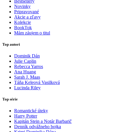
Bestsellery
Novinky
Pripravované
Akcie a zľavy
Kolekcie
BookTok
Mám záujem o titul
Top autori
Dominik Dán
Julie Caplin
Rebecca Yarros
Ana Huang
Sarah J. Maas
Táňa Keleová Vasilková
Lucinda Riley
Top série
Romantické úteky
Harry Potter
Kapitán Stein a Notár Barbarič
Denník odvážneho bojka
Krimi Dominika Dána