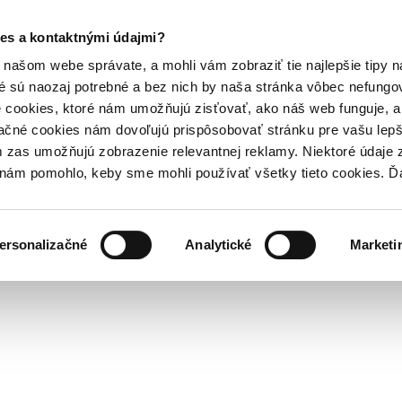
es a kontaktnými údajmi?
našom webe správate, a mohli vám zobraziť tie najlepšie tipy n
é sú naozaj potrebné a bez nich by naša stránka vôbec nefung
 cookies, ktoré nám umožňujú zisťovať, ako náš web funguje, a 
ačné cookies nám dovoľujú prispôsobovať stránku pre vašu lepši
zas umožňujú zobrazenie relevantnej reklamy. Niektoré údaje z
y nám pomohlo, keby sme mohli používať všetky tieto cookies. 
ersonalizačné
Analytické
Marketi