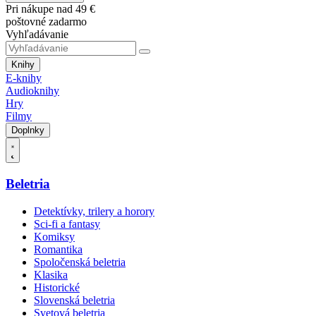
Pri nákupe nad 49 €
poštovné zadarmo
Vyhľadávanie
Knihy
E-knihy
Audioknihy
Hry
Filmy
Doplnky
Beletria
Detektívky, trilery a horory
Sci-fi a fantasy
Komiksy
Romantika
Spoločenská beletria
Klasika
Historické
Slovenská beletria
Svetová beletria