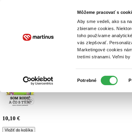
Doručenie
Kníhkupectvá
Knihovrátok
Poukážky
Knižný blog
Kontakt
Môžeme pracovať s cooki
Aby sme vedeli, ako sa na 
zbierame cookies. Niektor
E-knihy
Audioknihy
Hry
Filmy
Knihy
Doplnky
toho používame analytické
vás zlepšovať. Personaliz
Vyhľadávanie
Marketingové cookies nám 
tretími stranami. Veľmi b
Prihlásiť
Výber
Potrebné
P
súhlasu
10,10 €
Vložiť do košíka