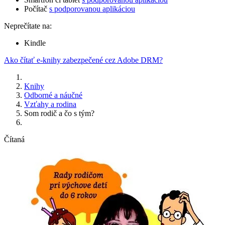
Počítač
s podporovanou aplikáciou
Neprečítate na:
Kindle
Ako čítať e-knihy zabezpečené cez Adobe DRM?
Knihy
Odborné a náučné
Vzťahy a rodina
Som rodič a čo s tým?
Čítaná