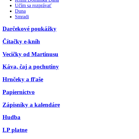
Učím sa rozprávať
Duna
Smradi
Darčekové poukážky
Čítačky e-kníh
Vecičky od Martinusu
Káva, čaj a pochutiny
Hrnčeky a fľaše
Papiernictvo
Zápisníky a kalendáre
Hudba
LP platne