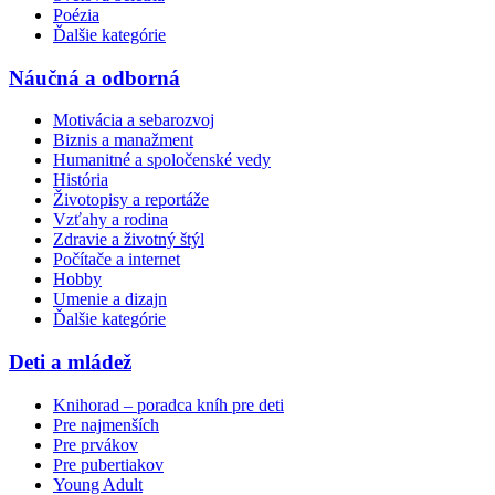
Poézia
Ďalšie kategórie
Náučná a odborná
Motivácia a sebarozvoj
Biznis a manažment
Humanitné a spoločenské vedy
História
Životopisy a reportáže
Vzťahy a rodina
Zdravie a životný štýl
Počítače a internet
Hobby
Umenie a dizajn
Ďalšie kategórie
Deti a mládež
Knihorad – poradca kníh pre deti
Pre najmenších
Pre prvákov
Pre pubertiakov
Young Adult