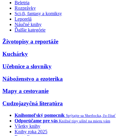
Beletria
Rozprávky
Sci-fi, fantasy a komiksy
Leporelá
Náučné knihy
Ďalšie kategórie
Životopisy a reportáže
Kuchárky
Učebnice a slovníky
Náboženstvo a ezoterika
Mapy a cestovanie
Cudzojazyčná literatúra
Knihomoľský pomocník
Spýtajte sa Sherlocka, čo čítať
Odporúčame pre vás
Knižné tipy ušité na mieru vám
Všetky knihy
Knihy roka 2025