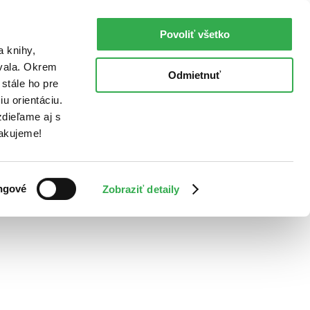
Povoliť všetko
a knihy,
ovala. Okrem
Odmietnuť
stále ho pre
u orientáciu.
dieľame aj s
Ďakujeme!
ngové
Zobraziť detaily