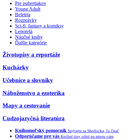
Pre pubertiakov
Young Adult
Beletria
Rozprávky
Sci-fi, fantasy a komiksy
Leporelá
Náučné knihy
Ďalšie kategórie
Životopisy a reportáže
Kuchárky
Učebnice a slovníky
Náboženstvo a ezoterika
Mapy a cestovanie
Cudzojazyčná literatúra
Knihomoľský pomocník
Spýtajte sa Sherlocka, čo čítať
Odporúčame pre vás
Knižné tipy ušité na mieru vám