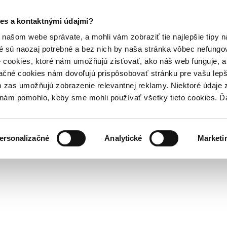
es a kontaktnými údajmi?
našom webe správate, a mohli vám zobraziť tie najlepšie tipy n
é sú naozaj potrebné a bez nich by naša stránka vôbec nefung
 cookies, ktoré nám umožňujú zisťovať, ako náš web funguje, a 
ačné cookies nám dovoľujú prispôsobovať stránku pre vašu lepši
zas umožňujú zobrazenie relevantnej reklamy. Niektoré údaje z
y nám pomohlo, keby sme mohli používať všetky tieto cookies. 
ersonalizačné
Analytické
Marketi