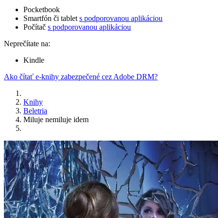
Pocketbook
Smartfón či tablet
s podporovanou aplikáciou
Počítač
s podporovanou aplikáciou
Neprečítate na:
Kindle
Ako čítať e-knihy zabezpečené cez Adobe DRM?
Knihy
Beletria
Miluje nemiluje idem