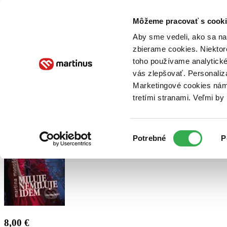
Doručenie
Kníhkupectvá
Knihovrátok
Poukážky
Knižný blog
Kontakt
Môžeme pracovať s cooki
Aby sme vedeli, ako sa na 
zbierame cookies. Niektor
E-knihy
Audioknihy
Hry
Filmy
Knihy
Doplnky
toho používame analytické
vás zlepšovať. Personaliz
Vyhľadávanie
Marketingové cookies nám 
tretími stranami. Veľmi b
Prihlásiť
Výber
Potrebné
P
súhlasu
8,00 €