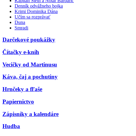
Kapitán Stein a Notár Barbarič
Denník odvážneho bojka
Krimi Dominika Dána
Učím sa rozprávať
Duna
Smradi
Darčekové poukážky
Čítačky e-kníh
Vecičky od Martinusu
Káva, čaj a pochutiny
Hrnčeky a fľaše
Papiernictvo
Zápisníky a kalendáre
Hudba