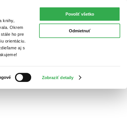
Povoliť všetko
a knihy,
ovala. Okrem
Odmietnuť
stále ho pre
u orientáciu.
dieľame aj s
Ďakujeme!
ngové
Zobraziť detaily