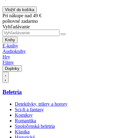
Vložiť do košíka
Pri nákupe nad 49 €
poštovné zadarmo
Vyhľadávanie
Knihy
E-knihy
Audioknihy
Hry
Filmy
Doplnky
Beletria
Detektívky, trilery a horory
Sci-fi a fantasy
Komiksy
Romantika
Spoločenská beletria
Klasika
Historické