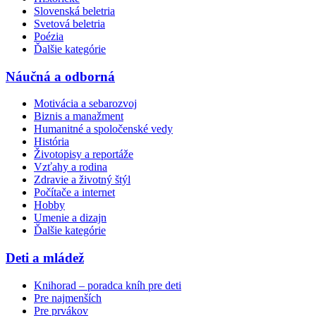
Slovenská beletria
Svetová beletria
Poézia
Ďalšie kategórie
Náučná a odborná
Motivácia a sebarozvoj
Biznis a manažment
Humanitné a spoločenské vedy
História
Životopisy a reportáže
Vzťahy a rodina
Zdravie a životný štýl
Počítače a internet
Hobby
Umenie a dizajn
Ďalšie kategórie
Deti a mládež
Knihorad – poradca kníh pre deti
Pre najmenších
Pre prvákov