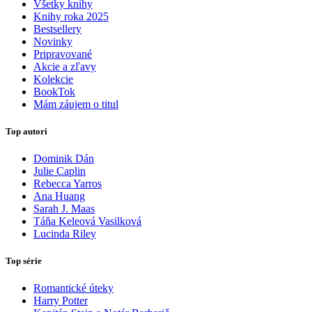
Všetky knihy
Knihy roka 2025
Bestsellery
Novinky
Pripravované
Akcie a zľavy
Kolekcie
BookTok
Mám záujem o titul
Top autori
Dominik Dán
Julie Caplin
Rebecca Yarros
Ana Huang
Sarah J. Maas
Táňa Keleová Vasilková
Lucinda Riley
Top série
Romantické úteky
Harry Potter