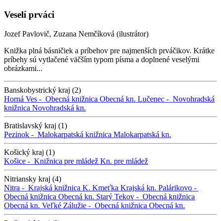
Veselí prváci
Jozef Pavlovič, Zuzana Nemčíková (ilustrátor)
Knižka plná básničiek a príbehov pre najmenších prváčikov. Krátke
príbehy sú vytlačené väčším typom písma a doplnené veselými
obrázkami...
Banskobystrický kraj (2)
Horná Ves -
Obecná knižnica
Obecná kn.
Lučenec -
Novohradská
knižnica
Novohradská kn.
Bratislavský kraj (1)
Pezinok -
Malokarpatská knižnica
Malokarpatská kn.
Košický kraj (1)
Košice -
Knižnica pre mládež
Kn. pre mládež
Nitriansky kraj (4)
Nitra -
Krajská knižnica K. Kmeťka
Krajská kn.
Palárikovo -
Obecná knižnica
Obecná kn.
Starý Tekov -
Obecná knižnica
Obecná kn.
Veľké Zálužie -
Obecná knižnica
Obecná kn.