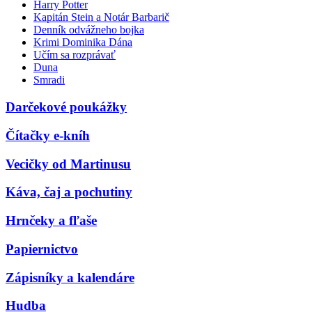
Harry Potter
Kapitán Stein a Notár Barbarič
Denník odvážneho bojka
Krimi Dominika Dána
Učím sa rozprávať
Duna
Smradi
Darčekové poukážky
Čítačky e-kníh
Vecičky od Martinusu
Káva, čaj a pochutiny
Hrnčeky a fľaše
Papiernictvo
Zápisníky a kalendáre
Hudba