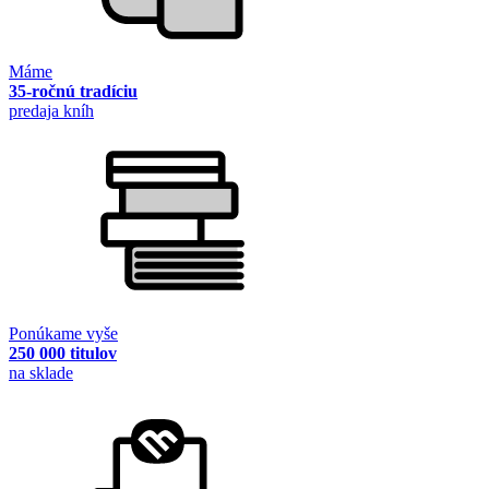
Máme
35-ročnú tradíciu
predaja kníh
Ponúkame vyše
250 000 titulov
na sklade