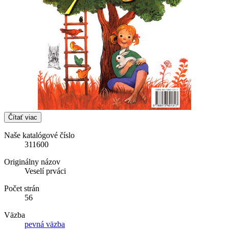
Čítať viac
Naše katalógové číslo
311600
Originálny názov
Veselí prváci
Počet strán
56
Väzba
pevná väzba