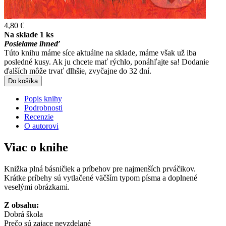
4,80 €
Na sklade 1 ks
Posielame ihneď
Túto knihu máme síce aktuálne na sklade, máme však už iba
posledné kusy. Ak ju chcete mať rýchlo, ponáhľajte sa! Dodanie
ďalších môže trvať dlhšie, zvyčajne do 32 dní.
Do košíka
Popis knihy
Podrobnosti
Recenzie
O autorovi
Viac o knihe
Knižka plná básničiek a príbehov pre najmenších prváčikov.
Krátke príbehy sú vytlačené väčším typom písma a doplnené
veselými obrázkami.
Z obsahu:
Dobrá škola
Prečo sú zajace nevzdelané