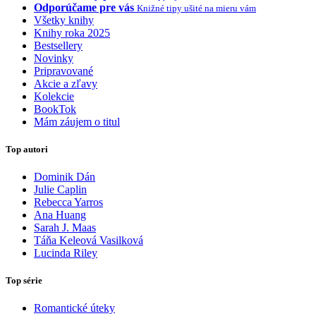
Odporúčame pre vás
Knižné tipy ušité na mieru vám
Všetky knihy
Knihy roka 2025
Bestsellery
Novinky
Pripravované
Akcie a zľavy
Kolekcie
BookTok
Mám záujem o titul
Top autori
Dominik Dán
Julie Caplin
Rebecca Yarros
Ana Huang
Sarah J. Maas
Táňa Keleová Vasilková
Lucinda Riley
Top série
Romantické úteky