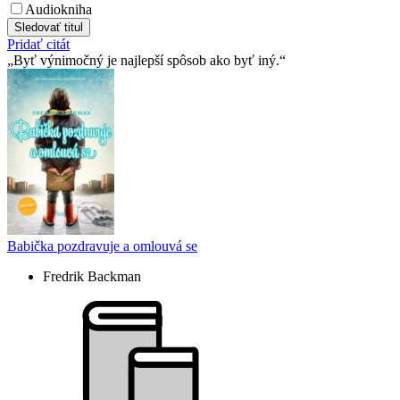
Audiokniha
Sledovať titul
Pridať citát
Byť výnimočný je najlepší spôsob ako byť iný.
Babička pozdravuje a omlouvá se
Fredrik Backman