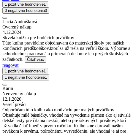
1 pozitívne hodnotenie
1
0 negatívne hodnotenia
0
Lucia Andrušková
Overený nákup
4.12.2024
Skvelá knižka pre budúcich prváčikov
Túto knihu pravidelne objednávam do materskej školy pre našich
končiacich predškolákov,ktorí sa už tešia na veľkú školu. Výborne a
jednoducho spracovaná a primeraná deťom v ich prvých školských
začiatkoch.
Čítať viac
reagovať
1 pozitívne hodnotenie
1
1 negatívne hodnotenie
1
Karin
Neoverený nákup
12.1.2020
Veselí prváci
Odporúčam túto knihu ako motiváciu pre malých prváčikov.
Obsahuje milé básničky, vhodné na vyvodenie písmen ako aj súvislé
detské texty pre čítania neskôr, alebo pre šikovných prvákov, ktorí
už vedia čítať hneď v prvom ročníku. Knihu sme darovali našim
prvákom k prvému, polročnému vysvedčeniu, ale vhodná je aj pre