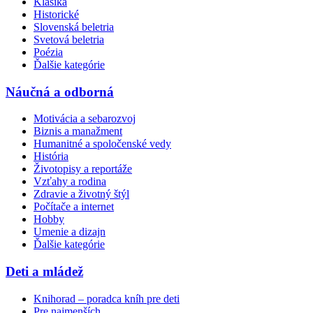
Klasika
Historické
Slovenská beletria
Svetová beletria
Poézia
Ďalšie kategórie
Náučná a odborná
Motivácia a sebarozvoj
Biznis a manažment
Humanitné a spoločenské vedy
História
Životopisy a reportáže
Vzťahy a rodina
Zdravie a životný štýl
Počítače a internet
Hobby
Umenie a dizajn
Ďalšie kategórie
Deti a mládež
Knihorad – poradca kníh pre deti
Pre najmenších