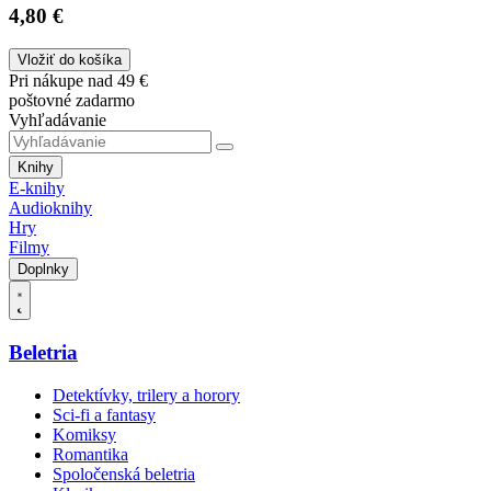
4,80 €
Vložiť do košíka
Pri nákupe nad 49 €
poštovné zadarmo
Vyhľadávanie
Knihy
E-knihy
Audioknihy
Hry
Filmy
Doplnky
Beletria
Detektívky, trilery a horory
Sci-fi a fantasy
Komiksy
Romantika
Spoločenská beletria