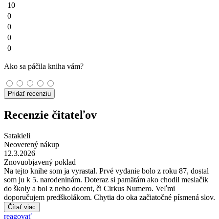
10
0
0
0
0
Ako sa páčila kniha vám?
Pridať recenziu
Recenzie čitateľov
Satakieli
Neoverený nákup
12.3.2026
Znovuobjavený poklad
Na tejto knihe som ja vyrastal. Prvé vydanie bolo z roku 87, dostal
som ju k 5. narodeninám. Doteraz si pamätám ako chodil mesiačik
do školy a bol z neho docent, či Cirkus Numero. Veľmi
doporučujem predškolákom. Chytia do oka začiatočné písmená slov.
Čítať viac
reagovať