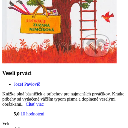
Veselí prváci
Jozef Pavlovič
Knižka plná básničiek a príbehov pre najmenších prváčikov. Krátke
príbehy sú vytlačené väčším typom písma a doplnené veselými
obrázkami...
Čítať viac
5,0
10 hodnotení
Vek