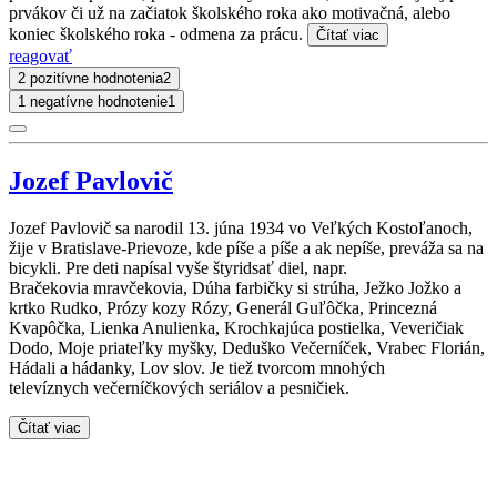
prvákov či už na začiatok školského roka ako motivačná, alebo
koniec školského roka - odmena za prácu.
Čítať viac
reagovať
2 pozitívne hodnotenia
2
1 negatívne hodnotenie
1
Jozef Pavlovič
Jozef Pavlovič sa narodil 13. júna 1934 vo Veľkých Kostoľanoch,
žije v Bratislave-Prievoze, kde píše a píše a ak nepíše, preváža sa na
bicykli. Pre deti napísal vyše štyridsať diel, napr.
Bračekovia mravčekovia, Dúha farbičky si strúha, Ježko Jožko a
krtko Rudko, Prózy kozy Rózy, Generál Guľôčka, Princezná
Kvapôčka, Lienka Anulienka, Krochkajúca postielka, Veveričiak
Dodo, Moje priateľky myšky, Deduško Večerníček, Vrabec Florián,
Hádali a hádanky, Lov slov. Je tiež tvorcom mnohých
televíznych večerníčkových seriálov a pesničiek.
Čítať viac