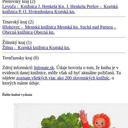
Prešovský kraj (2)
Levoča -
Knižnica J. Henkela
Kn. J. Henkela
Prešov -
Krajská
knižnica P. O. Hviezdoslava
Krajská kn.
Trnavský kraj (2)
Hlohovec -
Mestská knižnica
Mestská kn.
Suchá nad Parnou -
Obecná knižnica
Obecná kn.
Žilinský kraj (1)
Žilina -
Krajská knižnica
Krajská kn.
Trenčiansky kraj (0)
Zdroj informácií:
Infogate.sk
. Údaje hovoria o tom, že kniha je v
evidencii danej knižnice, môže však už byť aktuálne požičaná. Tu
nájdete
zoznam všetkých viac ako 200 slovenských knižníc
, o
ktorých máme údaje.
Ďalšie knižné vydania