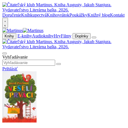
Doručenie
Kníhkupectvá
Knihovrátok
Poukážky
Knižný blog
Kontakt
E-knihy
Audioknihy
Hry
Filmy
Knihy
Doplnky
Vyhľadávanie
Prihlásiť