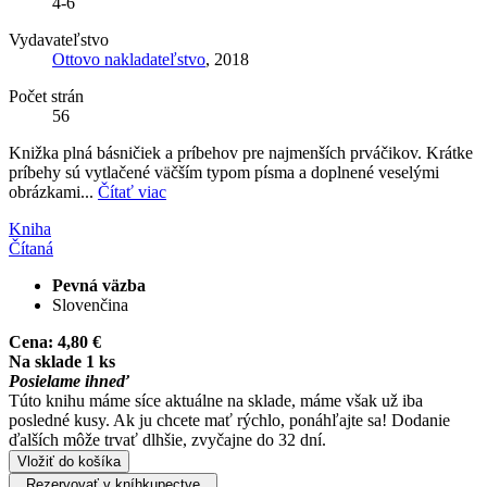
4-6
Vydavateľstvo
Ottovo nakladateľstvo
, 2018
Počet strán
56
Knižka plná básničiek a príbehov pre najmenších prváčikov. Krátke
príbehy sú vytlačené väčším typom písma a doplnené veselými
obrázkami...
Čítať viac
Kniha
Čítaná
Pevná väzba
Slovenčina
Cena:
4,80 €
Na sklade 1 ks
Posielame ihneď
Túto knihu máme síce aktuálne na sklade, máme však už iba
posledné kusy. Ak ju chcete mať rýchlo, ponáhľajte sa! Dodanie
ďalších môže trvať dlhšie, zvyčajne do 32 dní.
Vložiť do košíka
Rezervovať v kníhkupectve