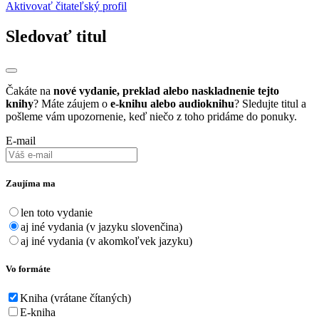
Aktivovať čitateľský profil
Sledovať titul
Čakáte na
nové vydanie, preklad alebo naskladnenie tejto
knihy
? Máte záujem o
e-knihu alebo audioknihu
? Sledujte titul a
pošleme vám upozornenie, keď niečo z toho pridáme do ponuky.
E-mail
Zaujíma ma
len toto vydanie
aj iné vydania (v jazyku slovenčina)
aj iné vydania (v akomkoľvek jazyku)
Vo formáte
Kniha (vrátane čítaných)
E-kniha