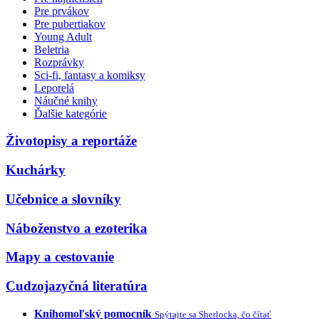
Pre prvákov
Pre pubertiakov
Young Adult
Beletria
Rozprávky
Sci-fi, fantasy a komiksy
Leporelá
Náučné knihy
Ďalšie kategórie
Životopisy a reportáže
Kuchárky
Učebnice a slovníky
Náboženstvo a ezoterika
Mapy a cestovanie
Cudzojazyčná literatúra
Knihomoľský pomocník
Spýtajte sa Sherlocka, čo čítať