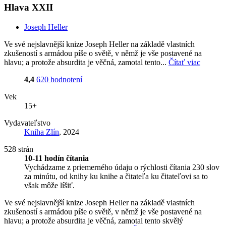
Hlava XXII
Joseph Heller
Ve své nejslavnější knize Joseph Heller na základě vlastních
zkušeností s armádou píše o světě, v němž je vše postavené na
hlavu; a protože absurdita je věčná, zamotal tento...
Čítať viac
4,4
620 hodnotení
Vek
15+
Vydavateľstvo
Kniha Zlín
, 2024
528 strán
10-11 hodín čítania
Vychádzame z priemerného údaju o rýchlosti čítania 230 slov
za minútu, od knihy ku knihe a čitateľa ku čitateľovi sa to
však môže líšiť.
Ve své nejslavnější knize Joseph Heller na základě vlastních
zkušeností s armádou píše o světě, v němž je vše postavené na
hlavu; a protože absurdita je věčná, zamotal tento skvělý