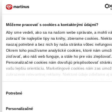
Môžeme pracovať s cookies a kontaktnými údajmi?
Aby sme vedeli, ako sa na našom webe správate, a mohli v
zobraziť tie najlepšie tipy na knihy, zbierame cookies. Niekt
Brožovaná väzba
naozaj potrebné a bez nich by naša stránka vôbec nefungova
Angličtina, 2019
Okrem toho používame analytické cookies, ktoré nám umož
Na sklade 3 ks
Túto knihu máme síce aktuálne na sklade, máme však už iba
zisťovať, ako náš web funguje, a stále ho pre vás zlepšovať.
posledné kusy. Ak ju chcete mať rýchlo, ponáhľajte sa!
Personalizačné cookies nám dovoľujú prispôsobovať stránku
Dodanie ďalších môže trvať dlhšie, zvyčajne do 31 dní.
vašu lepšiu orientáciu. Marketingové cookies nám zas umož
14,40 €
zobrazenie relevantnej reklamy. Niektoré údaje zdieľame aj s
stranami. Veľmi by nám pomohlo, keby sme mohli používať 
Vložiť do košíka
tieto cookies. Ďakujeme!
Výber
Potrebné
súhlasu
Personalizačné