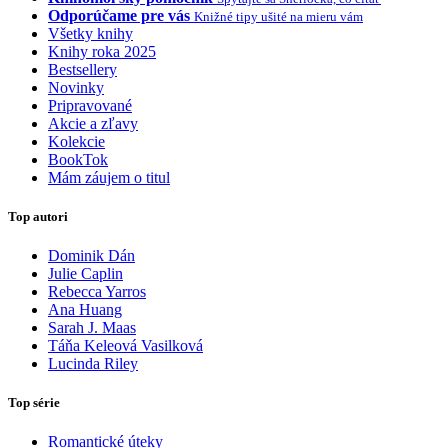
Odporúčame pre vás
Knižné tipy ušité na mieru vám
Všetky knihy
Knihy roka 2025
Bestsellery
Novinky
Pripravované
Akcie a zľavy
Kolekcie
BookTok
Mám záujem o titul
Top autori
Dominik Dán
Julie Caplin
Rebecca Yarros
Ana Huang
Sarah J. Maas
Táňa Keleová Vasilková
Lucinda Riley
Top série
Romantické úteky