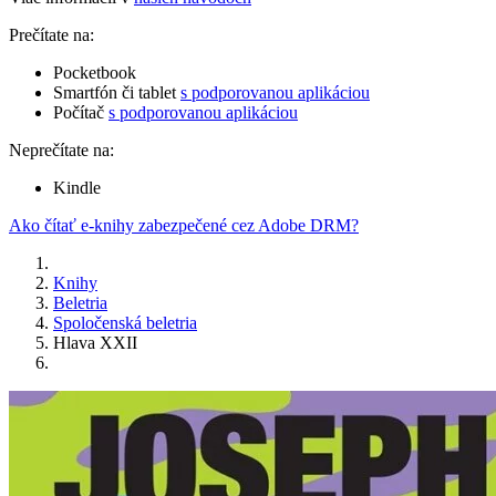
Prečítate na:
Pocketbook
Smartfón či tablet
s podporovanou aplikáciou
Počítač
s podporovanou aplikáciou
Neprečítate na:
Kindle
Ako čítať e-knihy zabezpečené cez Adobe DRM?
Knihy
Beletria
Spoločenská beletria
Hlava XXII