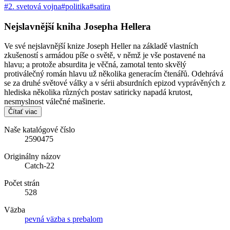
#2. svetová vojna
#politika
#satira
Nejslavnější kniha Josepha Hellera
Ve své nejslavnější knize Joseph Heller na základě vlastních
zkušeností s armádou píše o světě, v němž je vše postavené na
hlavu; a protože absurdita je věčná, zamotal tento skvělý
protiválečný román hlavu už několika generacím čtenářů. Odehrává
se za druhé světové války a v sérii absurdních epizod vyprávěných z
hlediska několika různých postav satiricky napadá krutost,
nesmyslnost válečné mašinerie.
Čítať viac
Naše katalógové číslo
2590475
Originálny názov
Catch-22
Počet strán
528
Väzba
pevná väzba s prebalom