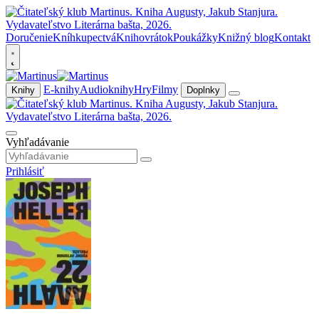
Doručenie
Kníhkupectvá
Knihovrátok
Poukážky
Knižný blog
Kontakt
E-knihy
Audioknihy
Hry
Filmy
Knihy
Doplnky
Vyhľadávanie
Prihlásiť