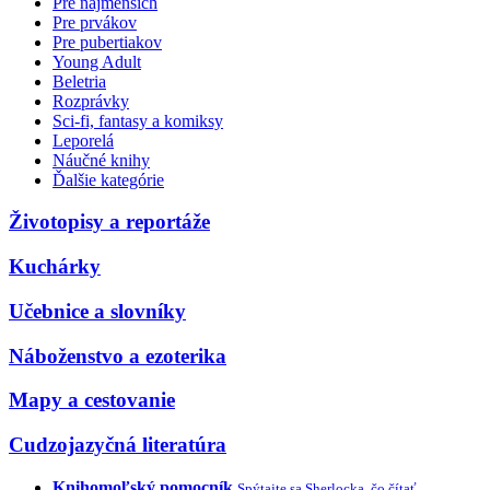
Pre najmenších
Pre prvákov
Pre pubertiakov
Young Adult
Beletria
Rozprávky
Sci-fi, fantasy a komiksy
Leporelá
Náučné knihy
Ďalšie kategórie
Životopisy a reportáže
Kuchárky
Učebnice a slovníky
Náboženstvo a ezoterika
Mapy a cestovanie
Cudzojazyčná literatúra
Knihomoľský pomocník
Spýtajte sa Sherlocka, čo čítať