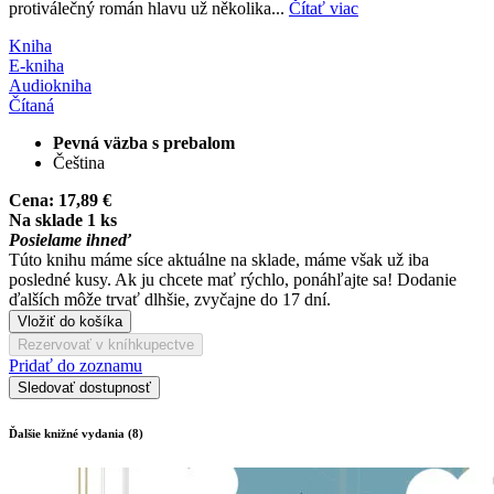
protiválečný román hlavu už několika...
Čítať viac
Kniha
E-kniha
Audiokniha
Čítaná
Pevná väzba s prebalom
Čeština
Cena:
17,89 €
Na sklade 1 ks
Posielame ihneď
Túto knihu máme síce aktuálne na sklade, máme však už iba
posledné kusy. Ak ju chcete mať rýchlo, ponáhľajte sa! Dodanie
ďalších môže trvať dlhšie, zvyčajne do 17 dní.
Vložiť do košíka
Rezervovať v kníhkupectve
Pridať do zoznamu
Sledovať dostupnosť
Ďalšie knižné vydania (8)