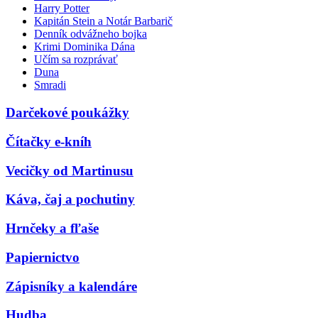
Harry Potter
Kapitán Stein a Notár Barbarič
Denník odvážneho bojka
Krimi Dominika Dána
Učím sa rozprávať
Duna
Smradi
Darčekové poukážky
Čítačky e-kníh
Vecičky od Martinusu
Káva, čaj a pochutiny
Hrnčeky a fľaše
Papiernictvo
Zápisníky a kalendáre
Hudba