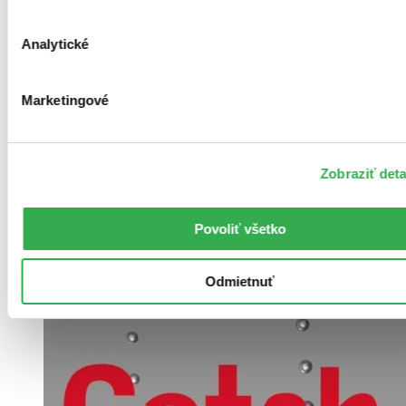
Analytické
Marketingové
Brožovaná väzba
Angličtina, 2014
Zobraziť deta
Na sklade 1 ks
Túto knihu máme síce aktuálne na sklade, máme však už iba
posledné kusy. Ak ju chcete mať rýchlo, ponáhľajte sa!
Dodanie ďalších môže trvať dlhšie, zvyčajne do 31 dní.
Povoliť všetko
14,50 €
Odmietnuť
Vložiť do košíka