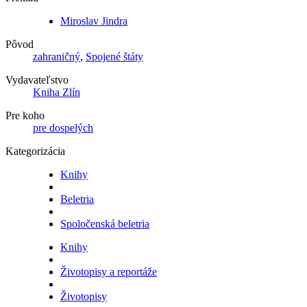
Miroslav Jindra
Pôvod
zahraničný
,
Spojené štáty
Vydavateľstvo
Kniha Zlín
Pre koho
pre dospelých
Kategorizácia
Knihy
Beletria
Spoločenská beletria
Knihy
Životopisy a reportáže
Životopisy