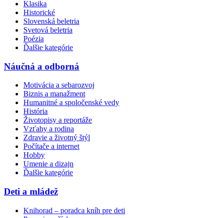
Klasika
Historické
Slovenská beletria
Svetová beletria
Poézia
Ďalšie kategórie
Náučná a odborná
Motivácia a sebarozvoj
Biznis a manažment
Humanitné a spoločenské vedy
História
Životopisy a reportáže
Vzťahy a rodina
Zdravie a životný štýl
Počítače a internet
Hobby
Umenie a dizajn
Ďalšie kategórie
Deti a mládež
Knihorad – poradca kníh pre deti