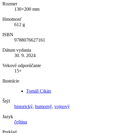
Rozmer
130×200 mm
Hmotnosť
612 g
ISBN
9788076627161
Dátum vydania
30. 9. 2024
Vekové odporúčanie
15+
Ilustrácie
Tomáš Cikán
Štýl
historický
,
humorný
,
vojnový
Jazyk
čeština
Preklad