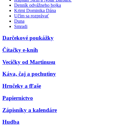
Denník odvážneho bojka
Krimi Dominika Dána
Učím sa rozprávať
Duna
Smradi
Darčekové poukážky
Čítačky e-kníh
Vecičky od Martinusu
Káva, čaj a pochutiny
Hrnčeky a fľaše
Papiernictvo
Zápisníky a kalendáre
Hudba