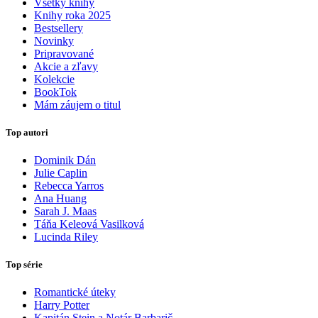
Všetky knihy
Knihy roka 2025
Bestsellery
Novinky
Pripravované
Akcie a zľavy
Kolekcie
BookTok
Mám záujem o titul
Top autori
Dominik Dán
Julie Caplin
Rebecca Yarros
Ana Huang
Sarah J. Maas
Táňa Keleová Vasilková
Lucinda Riley
Top série
Romantické úteky
Harry Potter
Kapitán Stein a Notár Barbarič