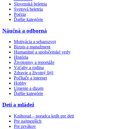
Slovenská beletria
Svetová beletria
Poézia
Ďalšie kategórie
Náučná a odborná
Motivácia a sebarozvoj
Biznis a manažment
Humanitné a spoločenské vedy
História
Životopisy a reportáže
Vzťahy a rodina
Zdravie a životný štýl
Počítače a internet
Hobby
Umenie a dizajn
Ďalšie kategórie
Deti a mládež
Knihorad – poradca kníh pre deti
Pre najmenších
Pre prvákov