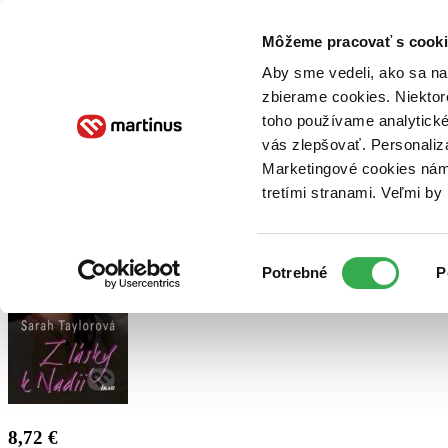
Doručenie
Kníhkupectvá
Knihovrátok
Poukážky
Knižný blog
Kontakt
Môžeme pracovať s cooki
Aby sme vedeli, ako sa na 
zbierame cookies. Niektor
E-knihy
Audioknihy
Hry
Filmy
Knihy
Doplnky
toho používame analytické
vás zlepšovať. Personaliz
Vyhľadávanie
Marketingové cookies nám 
tretími stranami. Veľmi b
Prihlásiť
Výber
Potrebné
P
súhlasu
8,72 €