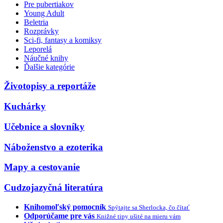
Pre pubertiakov
Young Adult
Beletria
Rozprávky
Sci-fi, fantasy a komiksy
Leporelá
Náučné knihy
Ďalšie kategórie
Životopisy a reportáže
Kuchárky
Učebnice a slovníky
Náboženstvo a ezoterika
Mapy a cestovanie
Cudzojazyčná literatúra
Knihomoľský pomocník
Spýtajte sa Sherlocka, čo čítať
Odporúčame pre vás
Knižné tipy ušité na mieru vám