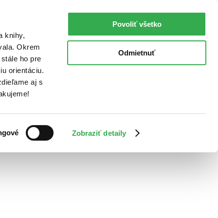
Povoliť všetko
a knihy,
ovala. Okrem
Odmietnuť
stále ho pre
u orientáciu.
dieľame aj s
Ďakujeme!
ngové
Zobraziť detaily