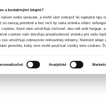
es a kontaktnými údajmi?
našom webe správate, a mohli vám zobraziť tie najlepšie tipy n
é sú naozaj potrebné a bez nich by naša stránka vôbec nefung
 cookies, ktoré nám umožňujú zisťovať, ako náš web funguje, a 
ačné cookies nám dovoľujú prispôsobovať stránku pre vašu lepši
zas umožňujú zobrazenie relevantnej reklamy. Niektoré údaje z
y nám pomohlo, keby sme mohli používať všetky tieto cookies. 
ersonalizačné
Analytické
Marketi