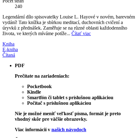
Počet strán
240
Legendární dílo spisovatelky Louise L. Hayové v novém, barevném
vydání! Tato knížka je sbírkou meditací, duchovních cvičení a
úryvků z přednášek. Zaměřuje se na různé oblasti každodenního
života, ve kterých míváme potíže...
Čítať viac
Kniha
E-kniha
Čítaná
PDF
Prečítate na zariadeniach:
Pocketbook
Kindle
Smartfón či tablet s príslušnou aplikáciou
Počítač s príslušnou aplikáciou
Nie je možné meniť veľkosť písma, formát je preto
vhodný skôr pre väčšie obrazovky.
Viac informácií v
našich návodoch