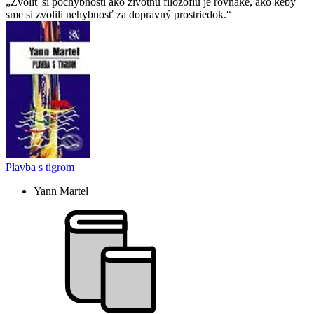
Zvoliť si pochybnosti ako životnú filozofiu je rovnaké, ako keby
sme si zvolili nehybnosť za dopravný prostriedok.
Plavba s tigrom
Yann Martel