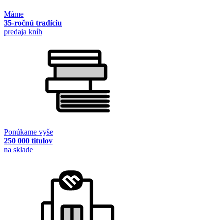
Máme
35-ročnú tradíciu
predaja kníh
Ponúkame vyše
250 000 titulov
na sklade