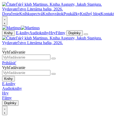
Doručenie
Kníhkupectvá
Knihovrátok
Poukážky
Knižný blog
Kontakt
E-knihy
Audioknihy
Hry
Filmy
Knihy
Doplnky
Vyhľadávanie
Prihlásiť
Vyhľadávanie
Knihy
E-knihy
Audioknihy
Hry
Filmy
Doplnky