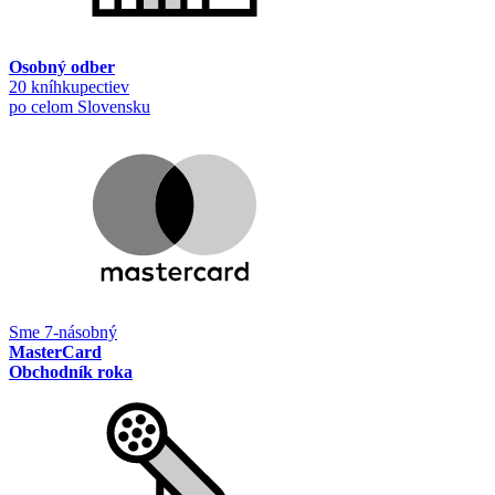
Osobný odber
20 kníhkupectiev
po celom Slovensku
Sme 7-násobný
MasterCard
Obchodník roka