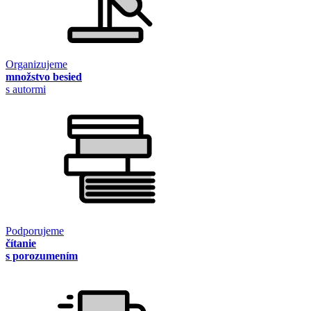
Organizujeme
množstvo besied
s autormi
Podporujeme
čítanie
s porozumením