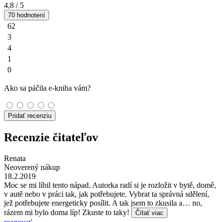
4,8
/ 5
70 hodnotení
62
3
4
1
0
Ako sa páčila e-kniha vám?
Pridať recenziu
Recenzie čitateľov
Renata
Neoverený nákup
18.2.2019
Moc se mi líbil tento nápad. Autorka radí si je rozložit v bytě, domě,
v autě nebo v práci tak, jak potřebujete. Vybrat ta správná sdělení,
jež potřebujete energeticky posílit. A tak jsem to zkusila a… no,
rázem mi bylo doma líp! Zkuste to taky!
Čítať viac