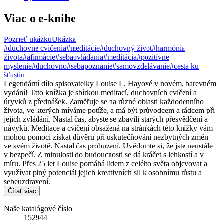
Viac o e-knihe
Pozrieť ukážku
Ukážka
#duchovné cvičenia
#meditácie
#duchovný život
#harmónia
života
#afirmácie
#sebaovládania
#meditácia
#pozitívne
myslenie
#duchovno
#sebapoznanie
#samovzdelávanie
#cesta ku
šťastiu
Legendární dílo spisovatelky Louise L. Hayové v novém, barevném
vydání! Tato knížka je sbírkou meditací, duchovních cvičení a
úryvků z přednášek. Zaměřuje se na různé oblasti každodenního
života, ve kterých míváme potíže, a má být průvodcem a rádcem při
jejich zvládání. Nastal čas, abyste se zbavili starých přesvědčení a
návyků. Meditace a cvičení obsažená na stránkách této knížky vám
mohou pomoci získat důvěru při uskutečňování nezbytných změn
ve svém životě. Nastal čas probuzení. Uvědomte si, že jste neustále
v bezpečí. Z minulosti do budoucnosti se dá kráčet s lehkostí a v
míru. Přes 25 let Louise pomáhá lidem z celého světa objevovat a
využívat plný potenciál jejich kreativních sil k osobnímu růstu a
sebeuzdravení.
Čítať viac
Naše katalógové číslo
152944