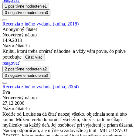
reagovať
1 pozitívne hodnotenie
1
0 negatívne hodnotenia
0
Recenzia z iného vydania (kniha, 2018)
Anonymný čitateľ
Neoverený nákup
14.9.2013
Názor čitateľa
Knihu, ktorú treba otvárať náhodne, a vždy vám povie, čo práve
potrebujte
Čítať viac
reagovať
2 pozitívne hodnotenia
2
0 negatívne hodnotenia
0
Recenzia z iného vydania (kniha, 2004)
Eva
Neoverený nákup
27.12.2006
Názor čitateľa
Keďže od Louise sa dá čítať naozaj všetko, objednala som si túto
knihu. Môžem vrelo doporučiť všetkým, ktorý si radi prečítajú
myšlienky na každý deň. Jej osobitosť pri vyjadrení je priam úžasná.
Naozaj odporúčam, ale určite si zadovážte aj titul "MILUJ SVOJ
ŽIVOT", kde autorka opisuje svoj život bez zábran, s pokorou a