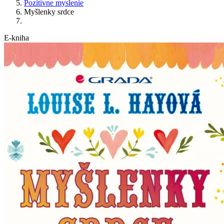
Pozitívne myslenie
Myšlenky srdce
E-kniha