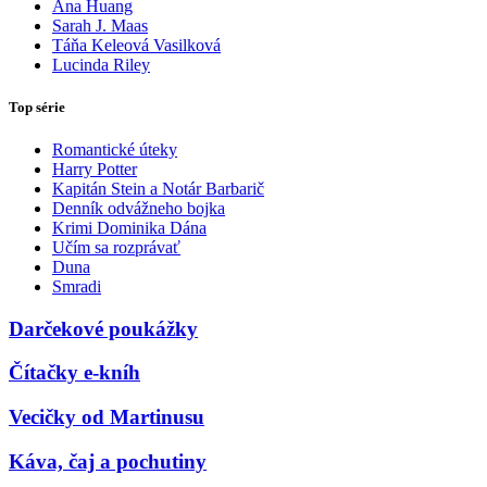
Ana Huang
Sarah J. Maas
Táňa Keleová Vasilková
Lucinda Riley
Top série
Romantické úteky
Harry Potter
Kapitán Stein a Notár Barbarič
Denník odvážneho bojka
Krimi Dominika Dána
Učím sa rozprávať
Duna
Smradi
Darčekové poukážky
Čítačky e-kníh
Vecičky od Martinusu
Káva, čaj a pochutiny