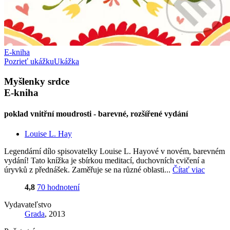
E-kniha
Pozrieť ukážku
Ukážka
Myšlenky srdce
E-kniha
poklad vnitřní moudrosti - barevné, rozšířené vydání
Louise L. Hay
Legendární dílo spisovatelky Louise L. Hayové v novém, barevném
vydání! Tato knížka je sbírkou meditací, duchovních cvičení a
úryvků z přednášek. Zaměřuje se na různé oblasti...
Čítať viac
4,8
70 hodnotení
Vydavateľstvo
Grada
, 2013