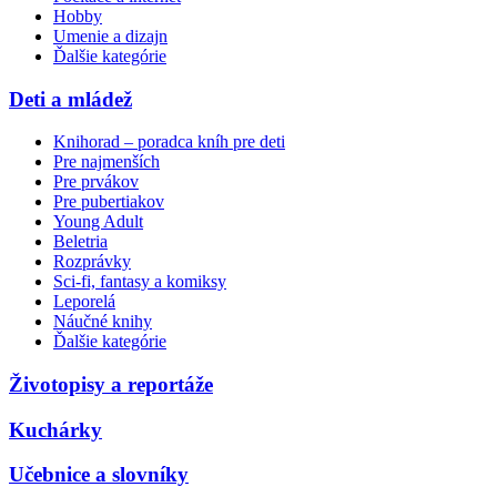
Hobby
Umenie a dizajn
Ďalšie kategórie
Deti a mládež
Knihorad – poradca kníh pre deti
Pre najmenších
Pre prvákov
Pre pubertiakov
Young Adult
Beletria
Rozprávky
Sci-fi, fantasy a komiksy
Leporelá
Náučné knihy
Ďalšie kategórie
Životopisy a reportáže
Kuchárky
Učebnice a slovníky