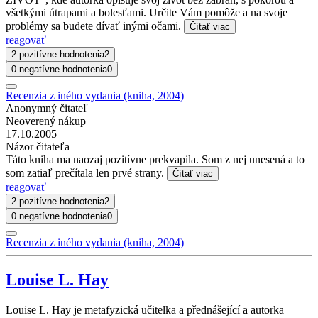
všetkými útrapami a bolesťami. Určite Vám pomôže a na svoje
problémy sa budete dívať inými očami.
Čítať viac
reagovať
2 pozitívne hodnotenia
2
0 negatívne hodnotenia
0
Recenzia z iného vydania (kniha, 2004)
Anonymný čitateľ
Neoverený nákup
17.10.2005
Názor čitateľa
Táto kniha ma naozaj pozitívne prekvapila. Som z nej unesená a to
som zatiaľ prečítala len prvé strany.
Čítať viac
reagovať
2 pozitívne hodnotenia
2
0 negatívne hodnotenia
0
Recenzia z iného vydania (kniha, 2004)
Louise L. Hay
Louise L. Hay je metafyzická učitelka a přednášející a autorka