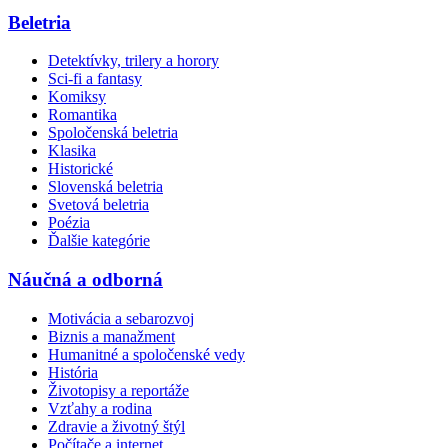
Beletria
Detektívky, trilery a horory
Sci-fi a fantasy
Komiksy
Romantika
Spoločenská beletria
Klasika
Historické
Slovenská beletria
Svetová beletria
Poézia
Ďalšie kategórie
Náučná a odborná
Motivácia a sebarozvoj
Biznis a manažment
Humanitné a spoločenské vedy
História
Životopisy a reportáže
Vzťahy a rodina
Zdravie a životný štýl
Počítače a internet