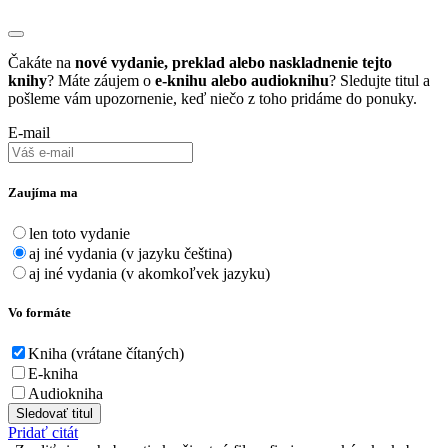
Čakáte na
nové vydanie, preklad alebo naskladnenie tejto
knihy
? Máte záujem o
e-knihu alebo audioknihu
? Sledujte titul a
pošleme vám upozornenie, keď niečo z toho pridáme do ponuky.
E-mail
Zaujíma ma
len toto vydanie
aj iné vydania (v jazyku čeština)
aj iné vydania (v akomkoľvek jazyku)
Vo formáte
Kniha (vrátane čítaných)
E-kniha
Audiokniha
Sledovať titul
Pridať citát