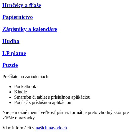
Hrnčeky a fľaše
Papiernictvo
Zápisníky a kalendáre
Hudba
LP platne
Puzzle
Prečítate na zariadeniach:
Pocketbook
Kindle
Smartfón či tablet s príslušnou aplikáciou
Počítač s príslušnou aplikáciou
Nie je možné meniť veľkosť písma, formát je preto vhodný skôr pre
väčšie obrazovky.
Viac informácií v
našich návodoch