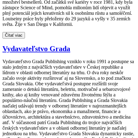
množství bestsellerů. Od začátků své kariéry v roce 1981, kdy byla
zástupce Science of Mind, pomohla milionům lidí objevit a využít
plný potenciál jejich kreativních sil k osobnímu růstu a samoléčení.
Louiseiny práce byly přeloženy do 29 jazyků a vyšly v 35 zemích
světa. Žije v San Diegu v Kalifornii.
Čítať viac
Vydavateľstvo Grada
Vydavateľstvo Grada Publishing vzniklo v roku 1991 a postupne sa
stalo jedným z najväčších vydavateľstiev v Českej republike a
lídrom v oblasti odbornej literatúry na trhu. O dva roky neskôr
začalo svoje aktivity rozširovať aj na Slovensko, a to pod značkou
Grada Slovakia. Obe vydavateľstvá postupne rozšírili svoje
zameranie o detskú literatúru, beletriu, motivačné a sebarozvojové
knihy, ako aj knihy venované zdravému životnému štýlu a
populárno-náučnú literatúru. Grada Publishing a Grada Slovakia
naďalej udávajú trendy v odbornej literatúre v najrozmanitejších
oblastiach, ako je právo, ekonomika a manažment, financie a
účtovníctvo, architektúra a stavebníctvo, zdravotníctvo a medicína
atď. V súčasnosti patrí Grada Publishing do trojice najväčších
českých vydavateľstiev a v oblasti odbornej literatúry je naďalej
jednotkou na trhu. Vydavateľstvo Grada Slovakia dynamicky rastie,