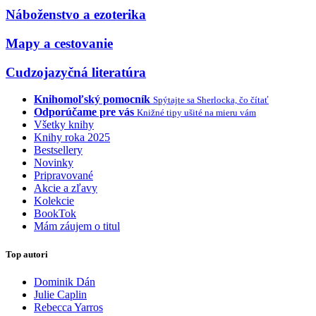
Náboženstvo a ezoterika
Mapy a cestovanie
Cudzojazyčná literatúra
Knihomoľský pomocník
Spýtajte sa Sherlocka, čo čítať
Odporúčame pre vás
Knižné tipy ušité na mieru vám
Všetky knihy
Knihy roka 2025
Bestsellery
Novinky
Pripravované
Akcie a zľavy
Kolekcie
BookTok
Mám záujem o titul
Top autori
Dominik Dán
Julie Caplin
Rebecca Yarros