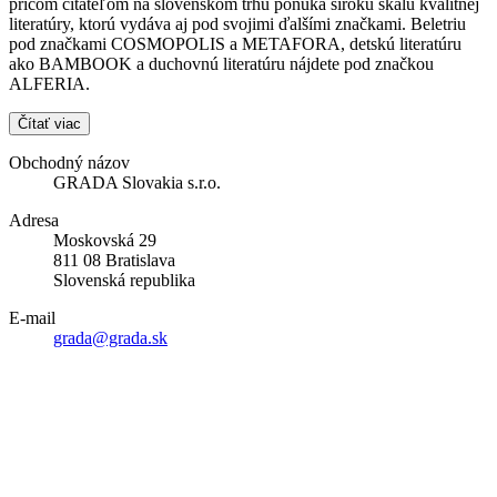
pričom čitateľom na slovenskom trhu ponúka širokú škálu kvalitnej
literatúry, ktorú vydáva aj pod svojimi ďalšími značkami. Beletriu
pod značkami COSMOPOLIS a METAFORA, detskú literatúru
ako BAMBOOK a duchovnú literatúru nájdete pod značkou
ALFERIA.
Čítať viac
Obchodný názov
GRADA Slovakia s.r.o.
Adresa
Moskovská 29
811 08 Bratislava
Slovenská republika
E-mail
grada@grada.sk