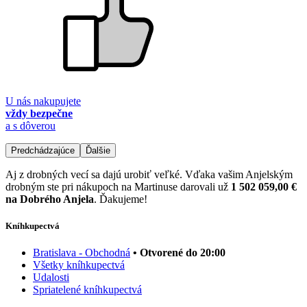
U nás nakupujete
vždy bezpečne
a s dôverou
Predchádzajúce
Ďalšie
Aj z drobných vecí sa dajú urobiť veľké. Vďaka vašim Anjelským
drobným ste pri nákupoch na Martinuse darovali už
1 502 059,00 €
na Dobrého Anjela
. Ďakujeme!
Kníhkupectvá
Bratislava - Obchodná
• Otvorené do 20:00
Všetky kníhkupectvá
Udalosti
Spriatelené kníhkupectvá