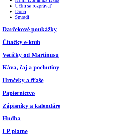
Krimi Dominika Dána
Učím sa rozprávať
Duna
Smradi
Darčekové poukážky
Čítačky e-kníh
Vecičky od Martinusu
Káva, čaj a pochutiny
Hrnčeky a fľaše
Papiernictvo
Zápisníky a kalendáre
Hudba
LP platne