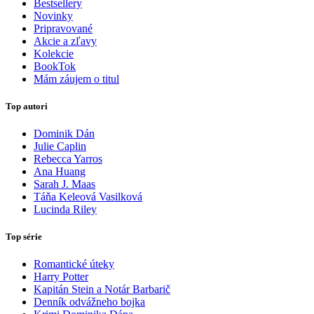
Bestsellery
Novinky
Pripravované
Akcie a zľavy
Kolekcie
BookTok
Mám záujem o titul
Top autori
Dominik Dán
Julie Caplin
Rebecca Yarros
Ana Huang
Sarah J. Maas
Táňa Keleová Vasilková
Lucinda Riley
Top série
Romantické úteky
Harry Potter
Kapitán Stein a Notár Barbarič
Denník odvážneho bojka