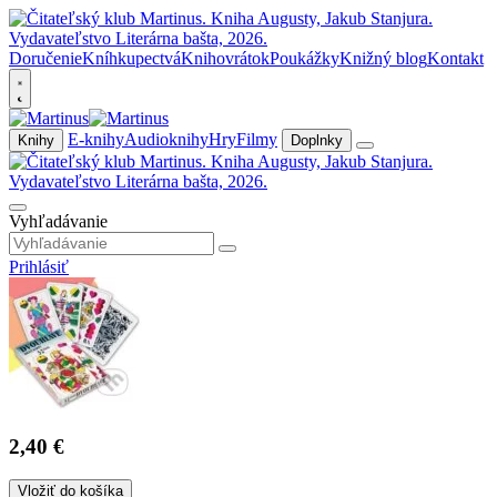
Doručenie
Kníhkupectvá
Knihovrátok
Poukážky
Knižný blog
Kontakt
E-knihy
Audioknihy
Hry
Filmy
Knihy
Doplnky
Vyhľadávanie
Prihlásiť
2,40 €
Vložiť do košíka