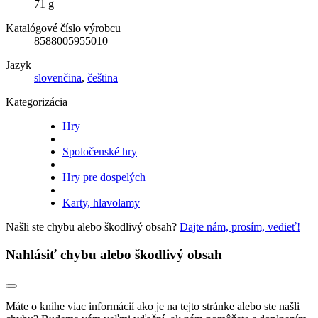
71 g
Katalógové číslo výrobcu
8588005955010
Jazyk
slovenčina
,
čeština
Kategorizácia
Hry
Spoločenské hry
Hry pre dospelých
Karty, hlavolamy
Našli ste chybu alebo škodlivý obsah?
Dajte nám, prosím, vedieť!
Nahlásiť chybu alebo škodlivý obsah
Máte o knihe viac informácií ako je na tejto stránke alebo ste našli