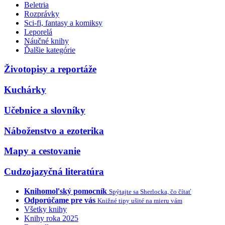
Beletria
Rozprávky
Sci-fi, fantasy a komiksy
Leporelá
Náučné knihy
Ďalšie kategórie
Životopisy a reportáže
Kuchárky
Učebnice a slovníky
Náboženstvo a ezoterika
Mapy a cestovanie
Cudzojazyčná literatúra
Knihomoľský pomocník
Spýtajte sa Sherlocka, čo čítať
Odporúčame pre vás
Knižné tipy ušité na mieru vám
Všetky knihy
Knihy roka 2025