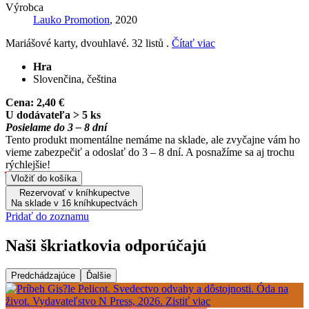
Výrobca
Lauko Promotion
, 2020
Mariášové karty, dvouhlavé. 32 listů .
Čítať viac
Hra
Slovenčina, čeština
Cena:
2,40 €
U dodávateľa > 5 ks
Posielame do 3 – 8 dní
Tento produkt momentálne nemáme na sklade, ale zvyčajne vám ho
vieme zabezpečiť a odoslať do 3 – 8 dní. A posnažíme sa aj trochu
rýchlejšie!
Vložiť do košíka
Rezervovať v kníhkupectve
Na sklade v 16 kníhkupectvách
Pridať do zoznamu
Naši škriatkovia odporúčajú
Predchádzajúce
Ďalšie