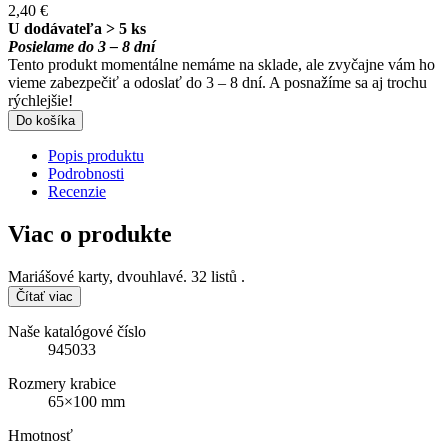
2,40 €
U dodávateľa > 5 ks
Posielame do 3 – 8 dní
Tento produkt momentálne nemáme na sklade, ale zvyčajne vám ho
vieme zabezpečiť a odoslať do 3 – 8 dní. A posnažíme sa aj trochu
rýchlejšie!
Do košíka
Popis produktu
Podrobnosti
Recenzie
Viac o produkte
Mariášové karty, dvouhlavé. 32 listů .
Čítať viac
Naše katalógové číslo
945033
Rozmery krabice
65×100 mm
Hmotnosť