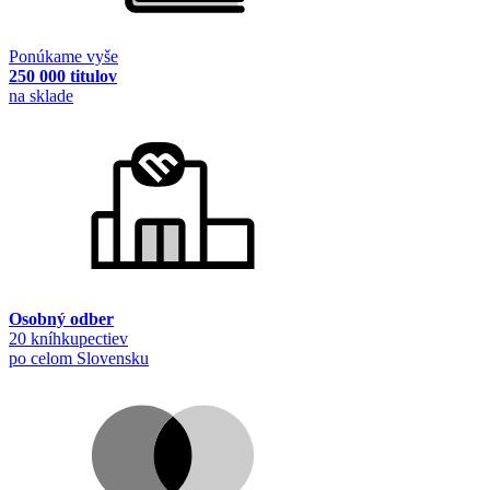
Ponúkame vyše
250 000 titulov
na sklade
Osobný odber
20 kníhkupectiev
po celom Slovensku