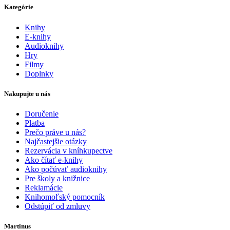
Kategórie
Knihy
E-knihy
Audioknihy
Hry
Filmy
Doplnky
Nakupujte u nás
Doručenie
Platba
Prečo práve u nás?
Najčastejšie otázky
Rezervácia v kníhkupectve
Ako čítať e-knihy
Ako počúvať audioknihy
Pre školy a knižnice
Reklamácie
Knihomoľský pomocník
Odstúpiť od zmluvy
Martinus