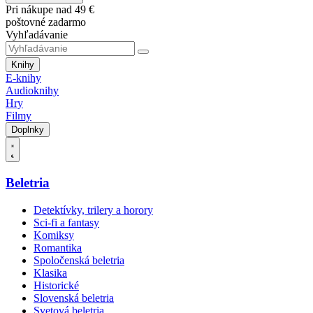
Pri nákupe nad 49 €
poštovné zadarmo
Vyhľadávanie
Knihy
E-knihy
Audioknihy
Hry
Filmy
Doplnky
Beletria
Detektívky, trilery a horory
Sci-fi a fantasy
Komiksy
Romantika
Spoločenská beletria
Klasika
Historické
Slovenská beletria
Svetová beletria