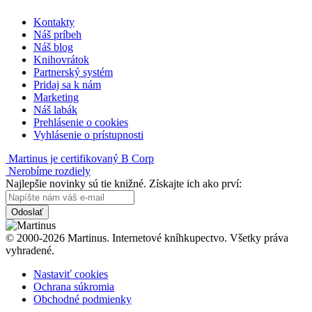
Kontakty
Náš príbeh
Náš blog
Knihovrátok
Partnerský systém
Pridaj sa k nám
Marketing
Náš labák
Prehlásenie o cookies
Vyhlásenie o prístupnosti
Martinus je certifikovaný B Corp
Nerobíme rozdiely
Najlepšie novinky sú tie knižné. Získajte ich ako prví:
Odoslať
© 2000-2026 Martinus. Internetové kníhkupectvo. Všetky práva
vyhradené.
Nastaviť cookies
Ochrana súkromia
Obchodné podmienky