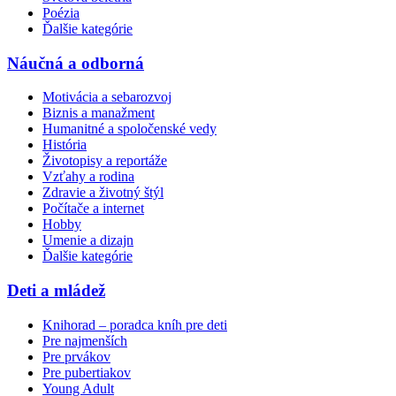
Poézia
Ďalšie kategórie
Náučná a odborná
Motivácia a sebarozvoj
Biznis a manažment
Humanitné a spoločenské vedy
História
Životopisy a reportáže
Vzťahy a rodina
Zdravie a životný štýl
Počítače a internet
Hobby
Umenie a dizajn
Ďalšie kategórie
Deti a mládež
Knihorad – poradca kníh pre deti
Pre najmenších
Pre prvákov
Pre pubertiakov
Young Adult