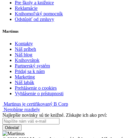
Pre školy a knižnice
Reklamácie
Knihomoľský pomocník
Odstúpiť od zmluvy
Martinus
Kontakty
Náš príbeh
Náš blog
Knihovrátok
Partnerský systém
Pridaj sa k nám
Marketing
Náš labák
Prehlásenie o cookies
Vyhlásenie o prístupnosti
Martinus je certifikovaný B Corp
Nerobíme rozdiely
Najlepšie novinky sú tie knižné. Získajte ich ako prví:
Odoslať