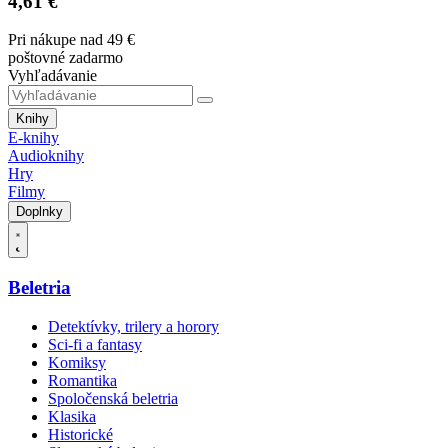
4,61 €
Pri nákupe nad 49 €
poštovné zadarmo
Vyhľadávanie
Knihy
E-knihy
Audioknihy
Hry
Filmy
Doplnky
Beletria
Detektívky, trilery a horory
Sci-fi a fantasy
Komiksy
Romantika
Spoločenská beletria
Klasika
Historické