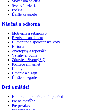
Slovenská beletria
Svetová beletria
Poézia
Ďalšie kategórie
Náučná a odborná
Motivácia a sebarozvoj
Biznis a manažment
Humanitné a spoločenské vedy
História
Životopisy a reportáže
Vzťahy a rodina
Zdravie a životný štýl
Počítače a internet
Hobby
Umenie a dizajn
Ďalšie kategórie
Deti a mládež
Knihorad – poradca kníh pre deti
Pre najmenších
Pre prvákov
Pre pubertiakov