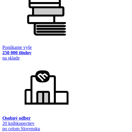
Ponúkame vyše
250 000 titulov
na sklade
Osobný odber
20 kníhkupectiev
po celom Slovensku