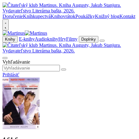
Doručenie
Kníhkupectvá
Knihovrátok
Poukážky
Knižný blog
Kontakt
E-knihy
Audioknihy
Hry
Filmy
Knihy
Doplnky
Vyhľadávanie
Prihlásiť