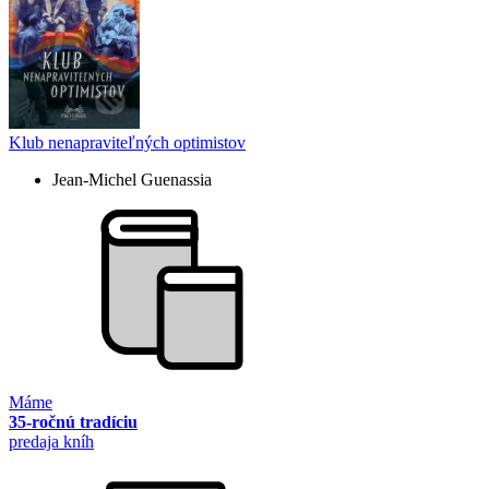
Klub nenapraviteľných optimistov
Jean-Michel Guenassia
Máme
35-ročnú tradíciu
predaja kníh