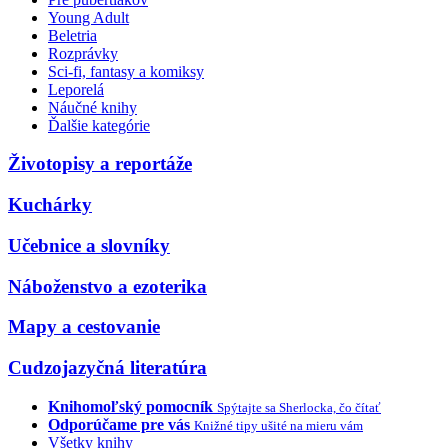
Young Adult
Beletria
Rozprávky
Sci-fi, fantasy a komiksy
Leporelá
Náučné knihy
Ďalšie kategórie
Životopisy a reportáže
Kuchárky
Učebnice a slovníky
Náboženstvo a ezoterika
Mapy a cestovanie
Cudzojazyčná literatúra
Knihomoľský pomocník
Spýtajte sa Sherlocka, čo čítať
Odporúčame pre vás
Knižné tipy ušité na mieru vám
Všetky knihy