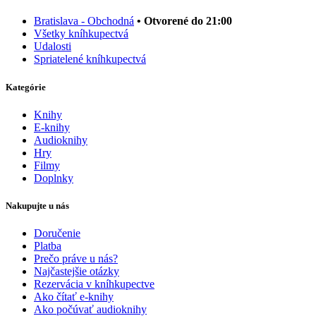
Bratislava - Obchodná
• Otvorené do 21:00
Všetky kníhkupectvá
Udalosti
Spriatelené kníhkupectvá
Kategórie
Knihy
E-knihy
Audioknihy
Hry
Filmy
Doplnky
Nakupujte u nás
Doručenie
Platba
Prečo práve u nás?
Najčastejšie otázky
Rezervácia v kníhkupectve
Ako čítať e-knihy
Ako počúvať audioknihy