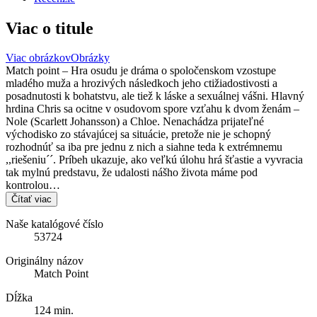
Viac o titule
Viac obrázkov
Obrázky
Match point – Hra osudu je dráma o spoločenskom vzostupe
mladého muža a hrozivých následkoch jeho ctižiadostivosti a
posadnutosti k bohatstvu, ale tiež k láske a sexuálnej vášni. Hlavný
hrdina Chris sa ocitne v osudovom spore vzťahu k dvom ženám –
Nole (Scarlett Johansson) a Chloe. Nenachádza prijateľné
východisko zo stávajúcej sa situácie, pretože nie je schopný
rozhodnúť sa iba pre jednu z nich a siahne teda k extrémnemu
,,riešeniu´´. Príbeh ukazuje, ako veľkú úlohu hrá šťastie a vyvracia
tak mylnú predstavu, že udalosti nášho života máme pod
kontrolou…
Čítať viac
Naše katalógové číslo
53724
Originálny názov
Match Point
Dĺžka
124 min.