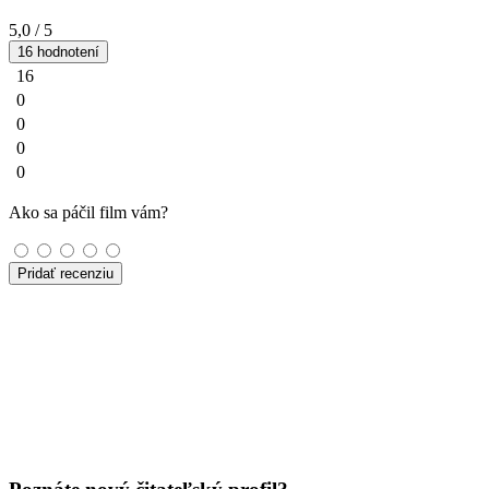
5,0
/ 5
16 hodnotení
16
0
0
0
0
Ako sa páčil film vám?
Pridať recenziu