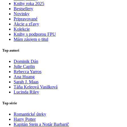
Knihy roka 2025
Bestsellery
Novinky
Pripravované
Akcie a zľavy
Kolekcie
Knihy s podporou FPU
Mám záujem o titul
Top autori
Dominik Dán
Julie Caplin
Rebecca Yarros
Ana Huang
Sarah J. Maas
Táňa Keleová Vasilková
Lucinda Riley
Top série
Romantické úteky
Harry Potter
Kapitán Stein a Notár Barbarič