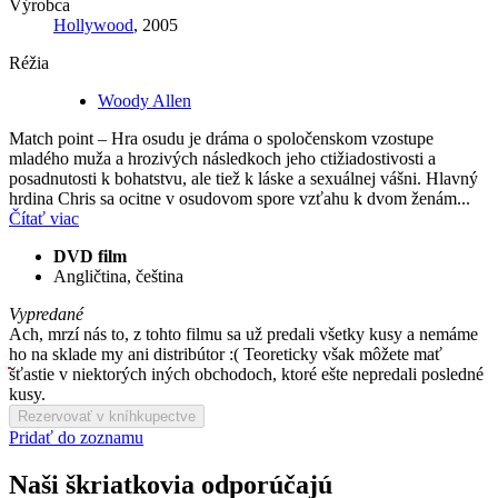
Výrobca
Hollywood
, 2005
Réžia
Woody Allen
Match point – Hra osudu je dráma o spoločenskom vzostupe
mladého muža a hrozivých následkoch jeho ctižiadostivosti a
posadnutosti k bohatstvu, ale tiež k láske a sexuálnej vášni. Hlavný
hrdina Chris sa ocitne v osudovom spore vzťahu k dvom ženám...
Čítať viac
DVD film
Angličtina, čeština
Vypredané
Ach, mrzí nás to, z tohto filmu sa už predali všetky kusy a nemáme
ho na sklade my ani distribútor :( Teoreticky však môžete mať
šťastie v niektorých iných obchodoch, ktoré ešte nepredali posledné
kusy.
Rezervovať v kníhkupectve
Pridať do zoznamu
Naši škriatkovia odporúčajú