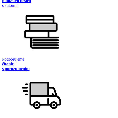
množstvo besied
s autormi
Podporujeme
čítanie
s porozumením