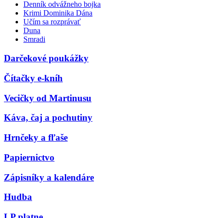
Denník odvážneho bojka
Krimi Dominika Dána
Učím sa rozprávať
Duna
Smradi
Darčekové poukážky
Čítačky e-kníh
Vecičky od Martinusu
Káva, čaj a pochutiny
Hrnčeky a fľaše
Papiernictvo
Zápisníky a kalendáre
Hudba
LP platne