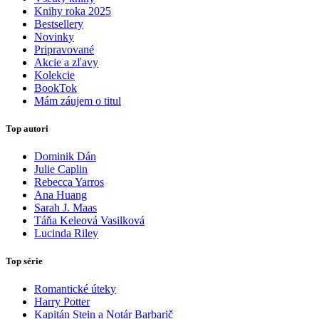
Knihy roka 2025
Bestsellery
Novinky
Pripravované
Akcie a zľavy
Kolekcie
BookTok
Mám záujem o titul
Top autori
Dominik Dán
Julie Caplin
Rebecca Yarros
Ana Huang
Sarah J. Maas
Táňa Keleová Vasilková
Lucinda Riley
Top série
Romantické úteky
Harry Potter
Kapitán Stein a Notár Barbarič