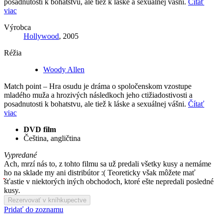
posadnutosti k bohatstvu, ale tiež k láske a sexuálnej vášni.
Čítať
viac
Výrobca
Hollywood
, 2005
Réžia
Woody Allen
Match point – Hra osudu je dráma o spoločenskom vzostupe
mladého muža a hrozivých následkoch jeho ctižiadostivosti a
posadnutosti k bohatstvu, ale tiež k láske a sexuálnej vášni.
Čítať
viac
DVD film
Čeština, angličtina
Vypredané
Ach, mrzí nás to, z tohto filmu sa už predali všetky kusy a nemáme
ho na sklade my ani distribútor :( Teoreticky však môžete mať
šťastie v niektorých iných obchodoch, ktoré ešte nepredali posledné
kusy.
Rezervovať v kníhkupectve
Pridať do zoznamu