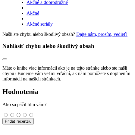
Akčné a dobrodružné
Akčné
Akčné seriály
Našli ste chybu alebo škodlivý obsah?
Dajte nám, prosím, vedieť!
Nahlásiť chybu alebo škodlivý obsah
Máte o knihe viac informácií ako je na tejto stránke alebo ste našli
chybu? Budeme vám veľmi vďační, ak nám pomôžete s doplnením
informácií na našich stránkach.
Hodnotenia
Ako sa páčil film vám?
Pridať recenziu