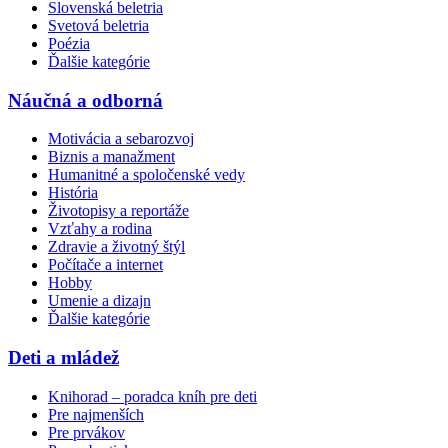
Slovenská beletria
Svetová beletria
Poézia
Ďalšie kategórie
Náučná a odborná
Motivácia a sebarozvoj
Biznis a manažment
Humanitné a spoločenské vedy
História
Životopisy a reportáže
Vzťahy a rodina
Zdravie a životný štýl
Počítače a internet
Hobby
Umenie a dizajn
Ďalšie kategórie
Deti a mládež
Knihorad – poradca kníh pre deti
Pre najmenších
Pre prvákov