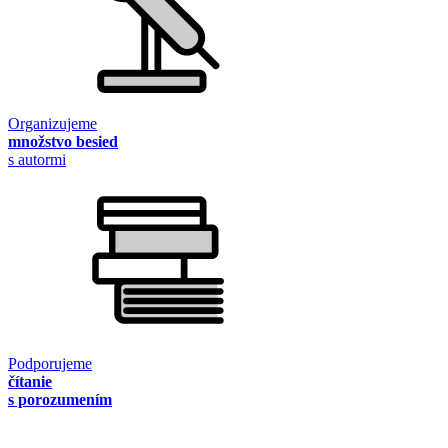
Organizujeme
množstvo besied
s autormi
Podporujeme
čítanie
s porozumením