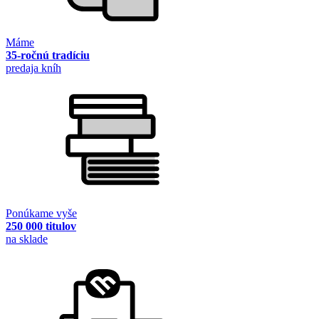
Máme
35-ročnú tradíciu
predaja kníh
Ponúkame vyše
250 000 titulov
na sklade