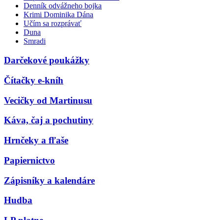
Denník odvážneho bojka
Krimi Dominika Dána
Učím sa rozprávať
Duna
Smradi
Darčekové poukážky
Čítačky e-kníh
Vecičky od Martinusu
Káva, čaj a pochutiny
Hrnčeky a fľaše
Papiernictvo
Zápisníky a kalendáre
Hudba