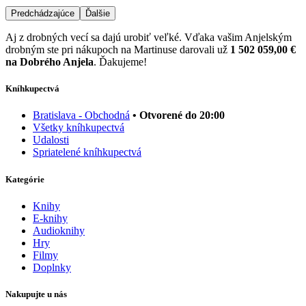
Predchádzajúce
Ďalšie
Aj z drobných vecí sa dajú urobiť veľké. Vďaka vašim Anjelským
drobným ste pri nákupoch na Martinuse darovali už
1 502 059,00 €
na Dobrého Anjela
. Ďakujeme!
Kníhkupectvá
Bratislava - Obchodná
• Otvorené do 20:00
Všetky kníhkupectvá
Udalosti
Spriatelené kníhkupectvá
Kategórie
Knihy
E-knihy
Audioknihy
Hry
Filmy
Doplnky
Nakupujte u nás