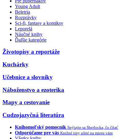
Pre pubertiakov
Young Adult
Beletria
Rozprávky
Sci-fi, fantasy a komiksy
Leporelá
Náučné knihy
Ďalšie kategórie
Životopisy a reportáže
Kuchárky
Učebnice a slovníky
Náboženstvo a ezoterika
Mapy a cestovanie
Cudzojazyčná literatúra
Knihomoľský pomocník
Spýtajte sa Sherlocka, čo čítať
Odporúčame pre vás
Knižné tipy ušité na mieru vám
Všetky knihy