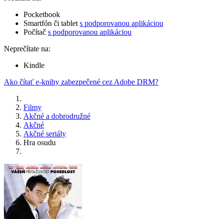
Pocketbook
Smartfón či tablet
s podporovanou aplikáciou
Počítač
s podporovanou aplikáciou
Neprečítate na:
Kindle
Ako čítať e-knihy zabezpečené cez Adobe DRM?
Filmy
Akčné a dobrodružné
Akčné
Akčné seriály
Hra osudu