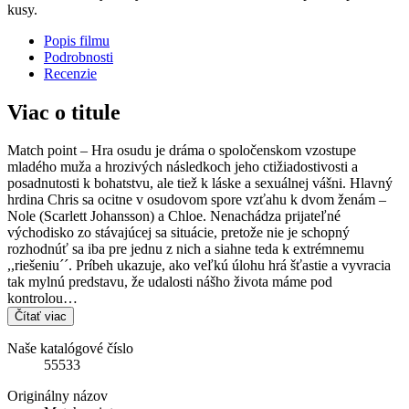
kusy.
Popis filmu
Podrobnosti
Recenzie
Viac o titule
Match point – Hra osudu je dráma o spoločenskom vzostupe
mladého muža a hrozivých následkoch jeho ctižiadostivosti a
posadnutosti k bohatstvu, ale tiež k láske a sexuálnej vášni. Hlavný
hrdina Chris sa ocitne v osudovom spore vzťahu k dvom ženám –
Nole (Scarlett Johansson) a Chloe. Nenachádza prijateľné
východisko zo stávajúcej sa situácie, pretože nie je schopný
rozhodnúť sa iba pre jednu z nich a siahne teda k extrémnemu
,,riešeniu´´. Príbeh ukazuje, ako veľkú úlohu hrá šťastie a vyvracia
tak mylnú predstavu, že udalosti nášho života máme pod
kontrolou…
Čítať viac
Naše katalógové číslo
55533
Originálny názov