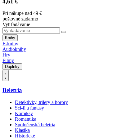
4,61 €
Pri nákupe nad 49 €
poštovné zadarmo
Vyhľadávanie
Knihy
E-knihy
Audioknihy
Hry
Filmy
Doplnky
Beletria
Detektívky, trilery a horory
Sci-fi a fantasy
Komiksy
Romantika
Spoločenská beletria
Klasika
Historické