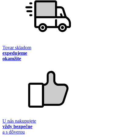
Tovar skladom
expedujeme
okamžite
U nás nakupujete
vždy bezpečne
a s dôverou