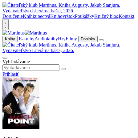
Doručenie
Kníhkupectvá
Knihovrátok
Poukážky
Knižný blog
Kontakt
E-knihy
Audioknihy
Hry
Filmy
Knihy
Doplnky
Vyhľadávanie
Prihlásiť