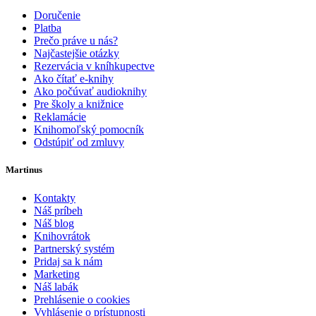
Doručenie
Platba
Prečo práve u nás?
Najčastejšie otázky
Rezervácia v kníhkupectve
Ako čítať e-knihy
Ako počúvať audioknihy
Pre školy a knižnice
Reklamácie
Knihomoľský pomocník
Odstúpiť od zmluvy
Martinus
Kontakty
Náš príbeh
Náš blog
Knihovrátok
Partnerský systém
Pridaj sa k nám
Marketing
Náš labák
Prehlásenie o cookies
Vyhlásenie o prístupnosti