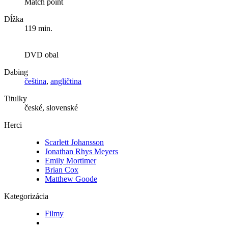
Match point
Dĺžka
119 min.
DVD obal
Dabing
čeština
,
angličtina
Titulky
české, slovenské
Herci
Scarlett Johansson
Jonathan Rhys Meyers
Emily Mortimer
Brian Cox
Matthew Goode
Kategorizácia
Filmy