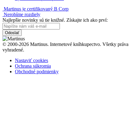
Martinus je certifikovaný B Corp
Nerobíme rozdiely
Najlepšie novinky sú tie knižné. Získajte ich ako prví:
Odoslať
© 2000-2026 Martinus. Internetové kníhkupectvo. Všetky práva
vyhradené.
Nastaviť cookies
Ochrana súkromia
Obchodné podmienky