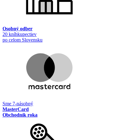
Osobný odber
20 kníhkupectiev
po celom Slovensku
Sme 7-násobný
MasterCard
Obchodník roka