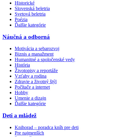
Historické
Slovenská beletria
Svetová beletria
Poézia
Ďalšie kategórie
Náučná a odborná
Motivácia a sebarozvoj
Biznis a manažment
Humanitné a spoločenské vedy
História
Životopisy a reportáže
Vzťahy a rodina
Zdravie a životný štýl
Počítače a internet
Hobby
Umenie a dizajn
Ďalšie kategórie
Deti a mládež
Knihorad – poradca kníh pre deti
Pre najmenších