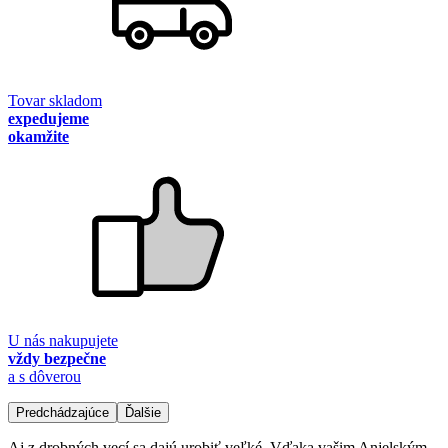
Tovar skladom
expedujeme
okamžite
U nás nakupujete
vždy bezpečne
a s dôverou
Predchádzajúce
Ďalšie
Aj z drobných vecí sa dajú urobiť veľké. Vďaka vašim Anjelským