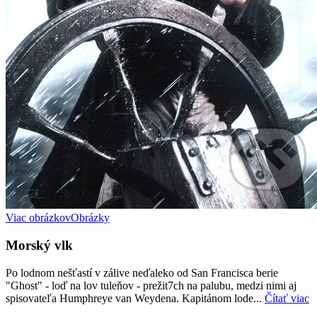
Viac obrázkov
Obrázky
Morský vlk
Po lodnom nešťastí v zálive neďaleko od San Francisca berie
"Ghost" - loď na lov tuleňov - prežit7ch na palubu, medzi nimi aj
spisovateľa Humphreye van Weydena. Kapitánom lode...
Čítať viac