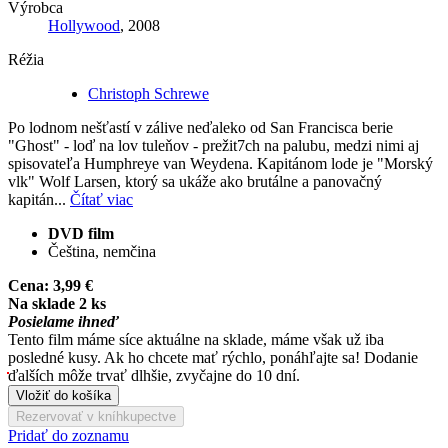
Výrobca
Hollywood
, 2008
Réžia
Christoph Schrewe
Po lodnom nešťastí v zálive neďaleko od San Francisca berie
"Ghost" - loď na lov tuleňov - prežit7ch na palubu, medzi nimi aj
spisovateľa Humphreye van Weydena. Kapitánom lode je "Morský
vlk" Wolf Larsen, ktorý sa ukáže ako brutálne a panovačný
kapitán...
Čítať viac
DVD film
Čeština, nemčina
Cena:
3,99 €
Na sklade 2 ks
Posielame ihneď
Tento film máme síce aktuálne na sklade, máme však už iba
posledné kusy. Ak ho chcete mať rýchlo, ponáhľajte sa! Dodanie
ďalších môže trvať dlhšie, zvyčajne do 10 dní.
Vložiť do košíka
Rezervovať v kníhkupectve
Pridať do zoznamu