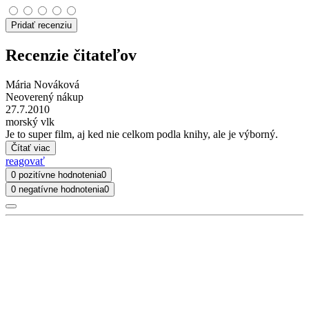
Pridať recenziu
Recenzie čitateľov
Mária Nováková
Neoverený nákup
27.7.2010
morský vlk
Je to super film, aj ked nie celkom podla knihy, ale je výborný.
Čítať viac
reagovať
0 pozitívne hodnotenia
0
0 negatívne hodnotenia
0