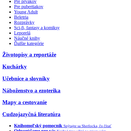
Pre prvákov
Pre pubertiakov
Young Adult
Beletria
Rozprávky
Sci-fi, fantasy a komiksy
Leporelá
Náučné knihy
Ďalšie kategórie
Životopisy a reportáže
Kuchárky
Učebnice a slovníky
Náboženstvo a ezoterika
Mapy a cestovanie
Cudzojazyčná literatúra
Knihomoľský pomocník
Spýtajte sa Sherlocka, čo čítať
Odporúčame pre vás