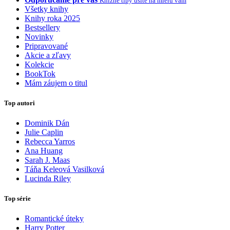
Knižné tipy ušité na mieru vám
Všetky knihy
Knihy roka 2025
Bestsellery
Novinky
Pripravované
Akcie a zľavy
Kolekcie
BookTok
Mám záujem o titul
Top autori
Dominik Dán
Julie Caplin
Rebecca Yarros
Ana Huang
Sarah J. Maas
Táňa Keleová Vasilková
Lucinda Riley
Top série
Romantické úteky
Harry Potter