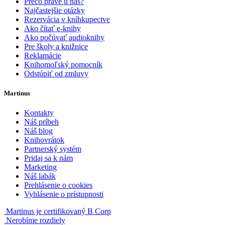
Prečo práve u nás?
Najčastejšie otázky
Rezervácia v kníhkupectve
Ako čítať e-knihy
Ako počúvať audioknihy
Pre školy a knižnice
Reklamácie
Knihomoľský pomocník
Odstúpiť od zmluvy
Martinus
Kontakty
Náš príbeh
Náš blog
Knihovrátok
Partnerský systém
Pridaj sa k nám
Marketing
Náš labák
Prehlásenie o cookies
Vyhlásenie o prístupnosti
Martinus je certifikovaný B Corp
Nerobíme rozdiely