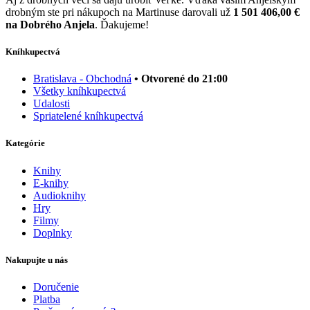
drobným ste pri nákupoch na Martinuse darovali už
1 501 406,00 €
na Dobrého Anjela
. Ďakujeme!
Kníhkupectvá
Bratislava - Obchodná
• Otvorené do 21:00
Všetky kníhkupectvá
Udalosti
Spriatelené kníhkupectvá
Kategórie
Knihy
E-knihy
Audioknihy
Hry
Filmy
Doplnky
Nakupujte u nás
Doručenie
Platba