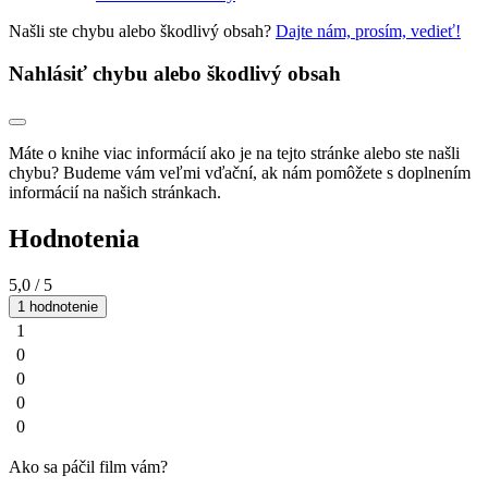
Našli ste chybu alebo škodlivý obsah?
Dajte nám, prosím, vedieť!
Nahlásiť chybu alebo škodlivý obsah
Máte o knihe viac informácií ako je na tejto stránke alebo ste našli
chybu? Budeme vám veľmi vďační, ak nám pomôžete s doplnením
informácií na našich stránkach.
Hodnotenia
5,0
/ 5
1 hodnotenie
1
0
0
0
0
Ako sa páčil film vám?