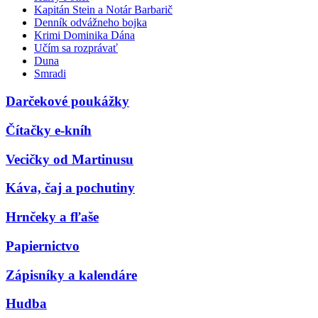
Kapitán Stein a Notár Barbarič
Denník odvážneho bojka
Krimi Dominika Dána
Učím sa rozprávať
Duna
Smradi
Darčekové poukážky
Čítačky e-kníh
Vecičky od Martinusu
Káva, čaj a pochutiny
Hrnčeky a fľaše
Papiernictvo
Zápisníky a kalendáre
Hudba