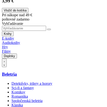
3,99 €
Vložiť do košíka
Pri nákupe nad 49 €
poštovné zadarmo
Vyhľadávanie
Knihy
E-knihy
Audioknihy
Hry
Filmy
Doplnky
Beletria
Detektívky, trilery a horory
Sci-fi a fantasy
Komiksy
Romantika
Spoločenská beletria
Klasika