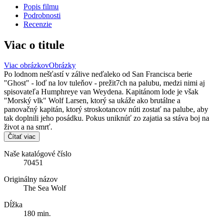
Popis filmu
Podrobnosti
Recenzie
Viac o titule
Viac obrázkov
Obrázky
Po lodnom nešťastí v zálive neďaleko od San Francisca berie
"Ghost" - loď na lov tuleňov - prežit7ch na palubu, medzi nimi aj
spisovateľa Humphreye van Weydena. Kapitánom lode je však
"Morský vlk" Wolf Larsen, ktorý sa ukáže ako brutálne a
panovačný kapitán, ktorý stroskotancov núti zostať na palube, aby
tak doplnili jeho posádku. Pokus uniknúť zo zajatia sa stáva boj na
život a na smrť.
Čítať viac
Naše katalógové číslo
70451
Originálny názov
The Sea Wolf
Dĺžka
180 min.