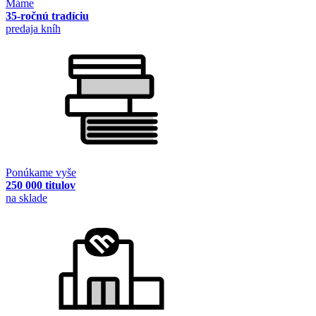
Máme
35-ročnú tradíciu
predaja kníh
Ponúkame vyše
250 000 titulov
na sklade