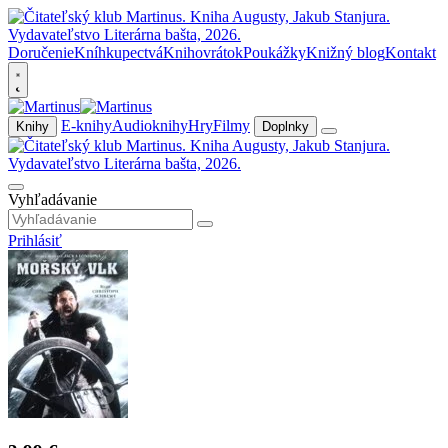
Doručenie
Kníhkupectvá
Knihovrátok
Poukážky
Knižný blog
Kontakt
E-knihy
Audioknihy
Hry
Filmy
Knihy
Doplnky
Vyhľadávanie
Prihlásiť