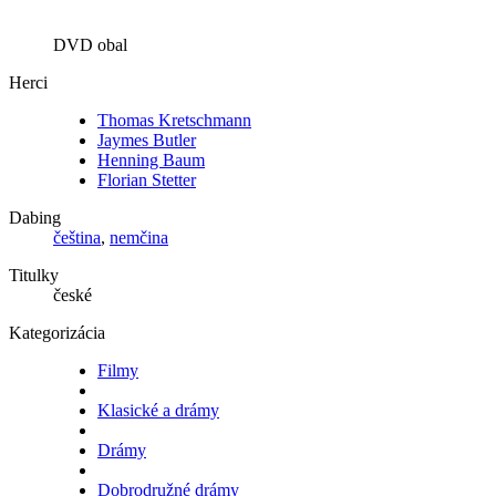
DVD obal
Herci
Thomas Kretschmann
Jaymes Butler
Henning Baum
Florian Stetter
Dabing
čeština
,
nemčina
Titulky
české
Kategorizácia
Filmy
Klasické a drámy
Drámy
Dobrodružné drámy