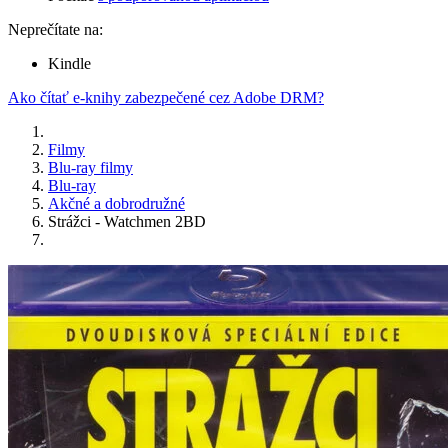
Neprečítate na:
Kindle
Ako čítať e-knihy zabezpečené cez Adobe DRM?
Filmy
Blu-ray filmy
Blu-ray
Akčné a dobrodružné
Strážci - Watchmen 2BD