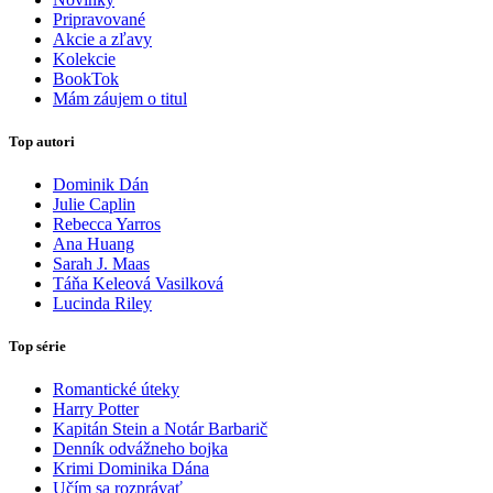
Pripravované
Akcie a zľavy
Kolekcie
BookTok
Mám záujem o titul
Top autori
Dominik Dán
Julie Caplin
Rebecca Yarros
Ana Huang
Sarah J. Maas
Táňa Keleová Vasilková
Lucinda Riley
Top série
Romantické úteky
Harry Potter
Kapitán Stein a Notár Barbarič
Denník odvážneho bojka
Krimi Dominika Dána
Učím sa rozprávať