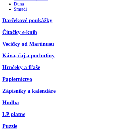
Duna
Smradi
Darčekové poukážky
Čítačky e-kníh
Vecičky od Martinusu
Káva, čaj a pochutiny
Hrnčeky a fľaše
Papiernictvo
Zápisníky a kalendáre
Hudba
LP platne
Puzzle