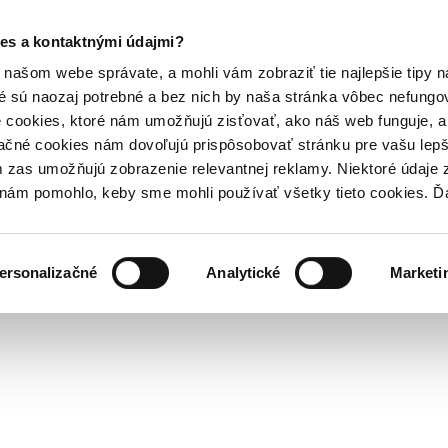
es a kontaktnými údajmi?
našom webe správate, a mohli vám zobraziť tie najlepšie tipy n
é sú naozaj potrebné a bez nich by naša stránka vôbec nefung
 cookies, ktoré nám umožňujú zisťovať, ako náš web funguje, a 
ačné cookies nám dovoľujú prispôsobovať stránku pre vašu lepši
zas umožňujú zobrazenie relevantnej reklamy. Niektoré údaje z
y nám pomohlo, keby sme mohli používať všetky tieto cookies. 
ersonalizačné
Analytické
Marketi