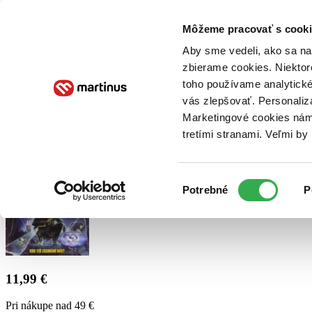
Doručenie
Kníhkupectvá
Knihovrátok
Poukážky
Knižný blog
Kontakt
Môžeme pracovať s cooki
Aby sme vedeli, ako sa na 
zbierame cookies. Niektor
E-knihy
Audioknihy
Hry
Filmy
Knihy
Doplnky
toho používame analytické
vás zlepšovať. Personaliz
Vyhľadávanie
Marketingové cookies nám 
tretími stranami. Veľmi b
Prihlásiť
Výber
Potrebné
P
súhlasu
11,99 €
Pri nákupe nad 49 €