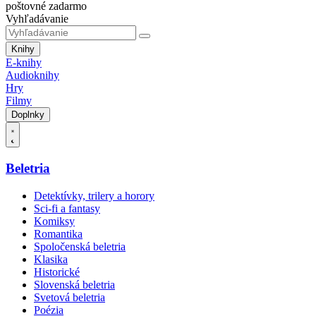
poštovné zadarmo
Vyhľadávanie
Knihy
E-knihy
Audioknihy
Hry
Filmy
Doplnky
Beletria
Detektívky, trilery a horory
Sci-fi a fantasy
Komiksy
Romantika
Spoločenská beletria
Klasika
Historické
Slovenská beletria
Svetová beletria
Poézia