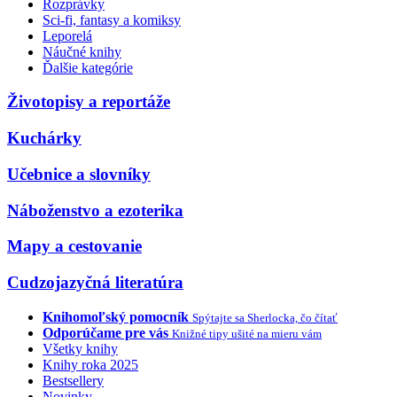
Rozprávky
Sci-fi, fantasy a komiksy
Leporelá
Náučné knihy
Ďalšie kategórie
Životopisy a reportáže
Kuchárky
Učebnice a slovníky
Náboženstvo a ezoterika
Mapy a cestovanie
Cudzojazyčná literatúra
Knihomoľský pomocník
Spýtajte sa Sherlocka, čo čítať
Odporúčame pre vás
Knižné tipy ušité na mieru vám
Všetky knihy
Knihy roka 2025
Bestsellery
Novinky