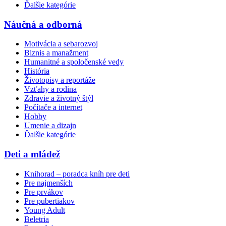
Ďalšie kategórie
Náučná a odborná
Motivácia a sebarozvoj
Biznis a manažment
Humanitné a spoločenské vedy
História
Životopisy a reportáže
Vzťahy a rodina
Zdravie a životný štýl
Počítače a internet
Hobby
Umenie a dizajn
Ďalšie kategórie
Deti a mládež
Knihorad – poradca kníh pre deti
Pre najmenších
Pre prvákov
Pre pubertiakov
Young Adult
Beletria