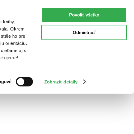
Povoliť všetko
a knihy,
ovala. Okrem
Odmietnuť
stále ho pre
u orientáciu.
dieľame aj s
Ďakujeme!
ngové
Zobraziť detaily