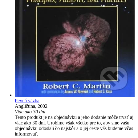
Pevná väzba
Angličtina, 2002
Viac ako 30 dní
Tento produkt je na objednávku a jeho dodanie môže trvať aj
viac ako 30 dní. Urobíme však všetko pre to, aby sme vašu
objednávku odoslali čo najskôr a o jej ceste vás budeme včas
informovať.