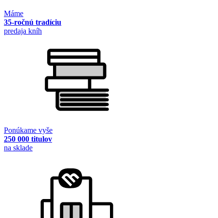
Máme
35-ročnú tradíciu
predaja kníh
Ponúkame vyše
250 000 titulov
na sklade