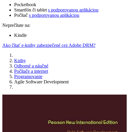
Pocketbook
Smartfón či tablet
s podporovanou aplikáciou
Počítač
s podporovanou aplikáciou
Neprečítate na:
Kindle
Ako čítať e-knihy zabezpečené cez Adobe DRM?
Knihy
Odborné a náučné
Počítače a internet
Programovanie
Agile Software Development