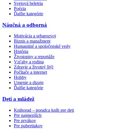
Svetová beletria
Poézia
Ďalšie kategórie
Náučná a odborná
Motivácia a sebarozvoj
Biznis a manažment
Humanitné a spoločenské vedy
História
Životopisy a reportáže
Vzťahy a rodina
Zdravie a životný štýl
Počítače a internet
Hobby
Umenie a dizajn
Ďalšie kategórie
Deti a mládež
Knihorad – poradca kníh pre deti
Pre najmenších
Pre prvákov
Pre pubertiakov