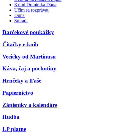
Krimi Dominika Dána
Učím sa rozprávať
Duna
Smradi
Darčekové poukážky
Čítačky e-kníh
Vecičky od Martinusu
Káva, čaj a pochutiny
Hrnčeky a fľaše
Papiernictvo
Zápisníky a kalendáre
Hudba
LP platne