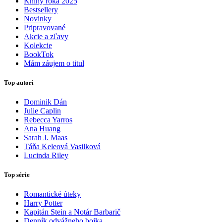
Knihy roka 2025
Bestsellery
Novinky
Pripravované
Akcie a zľavy
Kolekcie
BookTok
Mám záujem o titul
Top autori
Dominik Dán
Julie Caplin
Rebecca Yarros
Ana Huang
Sarah J. Maas
Táňa Keleová Vasilková
Lucinda Riley
Top série
Romantické úteky
Harry Potter
Kapitán Stein a Notár Barbarič
Denník odvážneho bojka