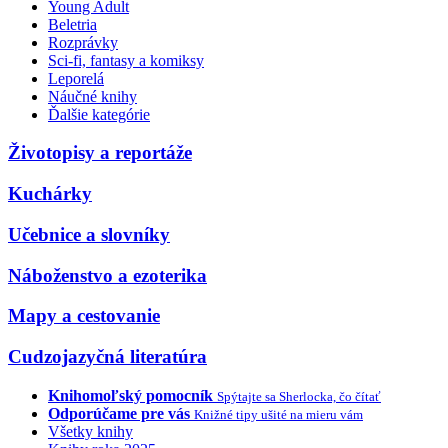
Young Adult
Beletria
Rozprávky
Sci-fi, fantasy a komiksy
Leporelá
Náučné knihy
Ďalšie kategórie
Životopisy a reportáže
Kuchárky
Učebnice a slovníky
Náboženstvo a ezoterika
Mapy a cestovanie
Cudzojazyčná literatúra
Knihomoľský pomocník
Spýtajte sa Sherlocka, čo čítať
Odporúčame pre vás
Knižné tipy ušité na mieru vám
Všetky knihy