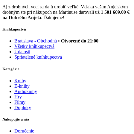
Aj z drobných vecí sa dajú urobiť veľké. Vďaka vašim Anjelským
drobným ste pri nákupoch na Martinuse darovali už
1 501 609,00 €
na Dobrého Anjela
. Ďakujeme!
Kníhkupectvá
Bratislava - Obchodná
• Otvorené do 21:00
Všetky kníhkupectvá
Udalosti
Spriatelené kníhkupectvá
Kategórie
Knihy
E-knihy
Audioknihy
Hry
Filmy
Doplnky
Nakupujte u nás
Doručenie