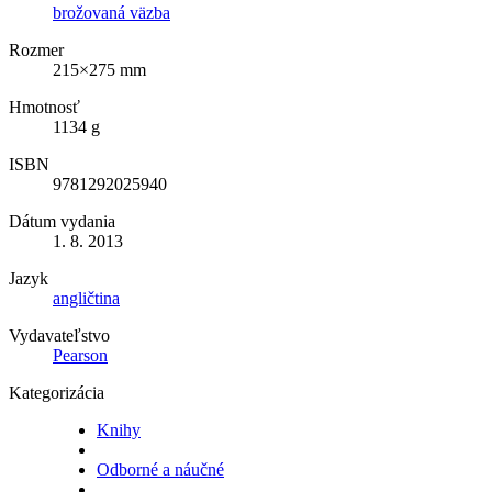
brožovaná väzba
Rozmer
215×275 mm
Hmotnosť
1134 g
ISBN
9781292025940
Dátum vydania
1. 8. 2013
Jazyk
angličtina
Vydavateľstvo
Pearson
Kategorizácia
Knihy
Odborné a náučné