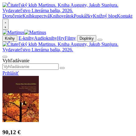
Doručenie
Kníhkupectvá
Knihovrátok
Poukážky
Knižný blog
Kontakt
E-knihy
Audioknihy
Hry
Filmy
Knihy
Doplnky
Vyhľadávanie
Prihlásiť
90,12 €