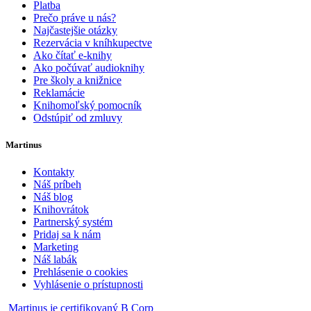
Platba
Prečo práve u nás?
Najčastejšie otázky
Rezervácia v kníhkupectve
Ako čítať e-knihy
Ako počúvať audioknihy
Pre školy a knižnice
Reklamácie
Knihomoľský pomocník
Odstúpiť od zmluvy
Martinus
Kontakty
Náš príbeh
Náš blog
Knihovrátok
Partnerský systém
Pridaj sa k nám
Marketing
Náš labák
Prehlásenie o cookies
Vyhlásenie o prístupnosti
Martinus je certifikovaný B Corp