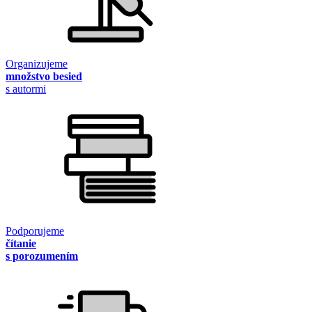
Organizujeme
množstvo besied
s autormi
Podporujeme
čítanie
s porozumením