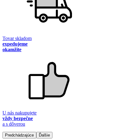
Tovar skladom
expedujeme
okamžite
U nás nakupujete
vždy bezpečne
a s dôverou
Predchádzajúce
Ďalšie