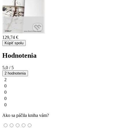
129,74 €
Kúpiť spolu
Hodnotenia
5,0
/ 5
2 hodnotenia
2
0
0
0
0
Ako sa páčila kniha vám?