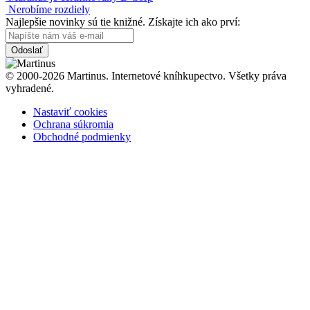
Nerobíme rozdiely
Najlepšie novinky sú tie knižné. Získajte ich ako prví:
Odoslať
© 2000-2026 Martinus. Internetové kníhkupectvo. Všetky práva
vyhradené.
Nastaviť cookies
Ochrana súkromia
Obchodné podmienky