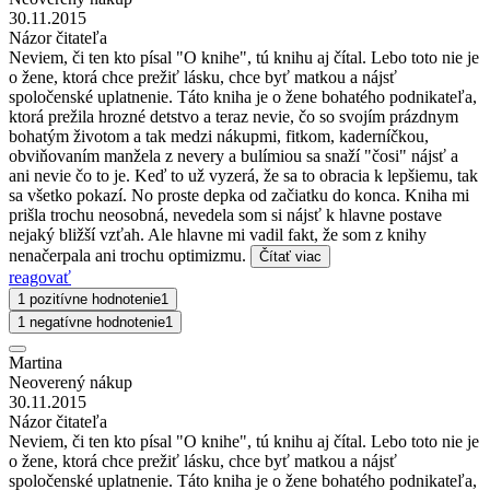
30.11.2015
Názor čitateľa
Neviem, či ten kto písal "O knihe", tú knihu aj čítal. Lebo toto nie je
o žene, ktorá chce prežiť lásku, chce byť matkou a nájsť
spoločenské uplatnenie. Táto kniha je o žene bohatého podnikateľa,
ktorá prežila hrozné detstvo a teraz nevie, čo so svojím prázdnym
bohatým životom a tak medzi nákupmi, fitkom, kaderníčkou,
obviňovaním manžela z nevery a bulímiou sa snaží "čosi" nájsť a
ani nevie čo to je. Keď to už vyzerá, že sa to obracia k lepšiemu, tak
sa všetko pokazí. No proste depka od začiatku do konca. Kniha mi
prišla trochu neosobná, nevedela som si nájsť k hlavne postave
nejaký bližší vzťah. Ale hlavne mi vadil fakt, že som z knihy
nenačerpala ani trochu optimizmu.
Čítať viac
reagovať
1 pozitívne hodnotenie
1
1 negatívne hodnotenie
1
Martina
Neoverený nákup
30.11.2015
Názor čitateľa
Neviem, či ten kto písal "O knihe", tú knihu aj čítal. Lebo toto nie je
o žene, ktorá chce prežiť lásku, chce byť matkou a nájsť
spoločenské uplatnenie. Táto kniha je o žene bohatého podnikateľa,