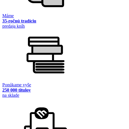
Máme
35-ročnú tradíciu
predaja kníh
Ponúkame vyše
250 000 titulov
na sklade