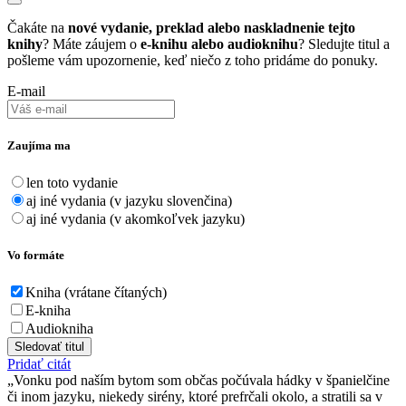
Čakáte na
nové vydanie, preklad alebo naskladnenie tejto
knihy
? Máte záujem o
e-knihu alebo audioknihu
? Sledujte titul a
pošleme vám upozornenie, keď niečo z toho pridáme do ponuky.
E-mail
Zaujíma ma
len toto vydanie
aj iné vydania (v jazyku slovenčina)
aj iné vydania (v akomkoľvek jazyku)
Vo formáte
Kniha (vrátane čítaných)
E-kniha
Audiokniha
Sledovať titul
Pridať citát
Vonku pod naším bytom som občas počúvala hádky v španielčine
či inom jazyku, niekedy sirény, ktoré prefrčali okolo, a stratili sa v