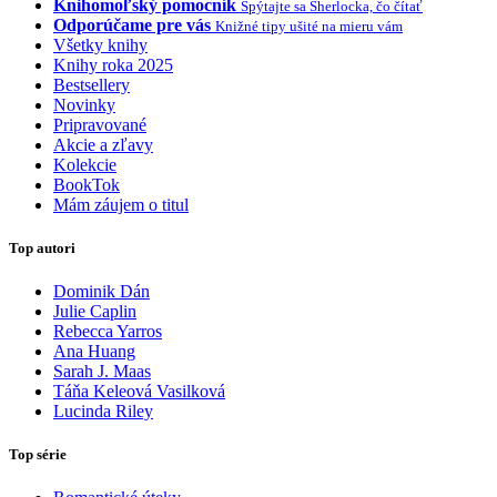
Knihomoľský pomocník
Spýtajte sa Sherlocka, čo čítať
Odporúčame pre vás
Knižné tipy ušité na mieru vám
Všetky knihy
Knihy roka 2025
Bestsellery
Novinky
Pripravované
Akcie a zľavy
Kolekcie
BookTok
Mám záujem o titul
Top autori
Dominik Dán
Julie Caplin
Rebecca Yarros
Ana Huang
Sarah J. Maas
Táňa Keleová Vasilková
Lucinda Riley
Top série