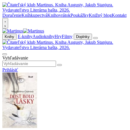
Doručenie
Kníhkupectvá
Knihovrátok
Poukážky
Knižný blog
Kontakt
E-knihy
Audioknihy
Hry
Filmy
Knihy
Doplnky
Vyhľadávanie
Prihlásiť