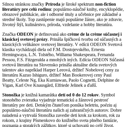
Silnou stránkou značky
Príroda
je široké spektrum
non-fiction
literatúry pre celú rodinu
: populárno-náučné knihy, encyklopédie,
obrazové publikácie, ale i odborné tituly a učebnice pre základné a
stredné školy. Top zastúpenie majú populárne žánre, ako je zdravie,
životný štýl, kulinárstvo, príroda, vzdelanie a hobby literatúra.
Značka
ODEON
je definovaná ako
crème de la crème súčasnej i
klasickej svetovej prózy
. Prináša špičkovú tvorbu od súčasných a
klasických velikánov svetovej literatúry. V edícii ODEON Svetová
klasika vychádzajú diela od F.M. Dostojevského, Ernesta
Hemingwaya, L.N. Tolstého, Williama Shakespeara, Fernanda
Pessou, F.S. Fitzgeralda a mnohých iných. Edícia ODEON Súčasná
svetová literatúra na Slovensko prináša aktuálne diela svetových
talentov ako napríklad Harper Leeová, držiteľ Nobelovej ceny za
literatúru Kazuo Ishiguro, držiteľ Man Bookerovej ceny Paul
Beatty, Celeste Ng, Eka Kurniawan, Paolo Cognetti, Delphine de
Vigan, Karl Ove Knausgård, Elfriede Jelinek a ďalší.
Stonožka
je knižná kamarátka
detí od 0 do 12 rokov
. Symbol
stonohého zvieratka vyjadruje tematickú a žánrovú pestrosť
literatúry pre deti. Detským čitateľom ponúka beletriu, poéziu aj
populárno-náučnú literatúru našich aj zahraničných autorov. Dobre
naladená a vytrvalá Stonožka zavedie deti krok za krokom, rok za
rokom, z krajiny Písmenkovo do knižného sveta plného fantázie,
poznania a storakých zážitkov, ktoré si uchovajú po celý život.