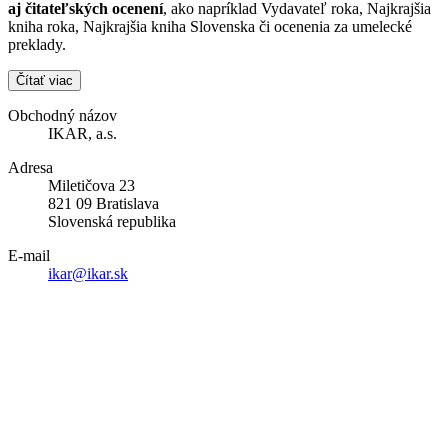
aj čitateľských ocenení
, ako napríklad Vydavateľ roka, Najkrajšia
kniha roka, Najkrajšia kniha Slovenska či ocenenia za umelecké
preklady.
Čítať viac
Obchodný názov
IKAR, a.s.
Adresa
Miletičova 23
821 09 Bratislava
Slovenská republika
E-mail
ikar@ikar.sk