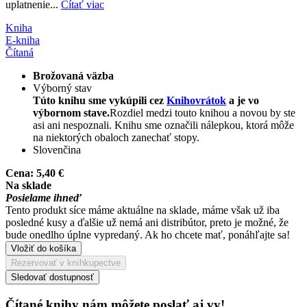
uplatnenie...
Čítať viac
Kniha
E-kniha
Čítaná
Brožovaná väzba
Výborný stav
Túto knihu sme vykúpili cez
Knihovrátok
a je vo
výbornom stave.
Rozdiel medzi touto knihou a novou by ste
asi ani nespoznali. Knihu sme označili nálepkou, ktorá môže
na niektorých obaloch zanechať stopy.
Slovenčina
Cena:
5,40 €
Na sklade
Posielame ihneď
Tento produkt síce máme aktuálne na sklade, máme však už iba
posledné kusy a ďalšie už nemá ani distribútor, preto je možné, že
bude onedlho úplne vypredaný. Ak ho chcete mať, ponáhľajte sa!
Vložiť do košíka
Rezervovať v kníhkupectve
Sledovať dostupnosť
Čítané knihy nám môžete poslať aj vy!