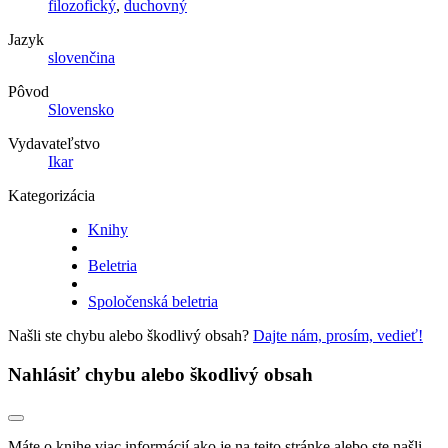
filozofický
,
duchovný
Jazyk
slovenčina
Pôvod
Slovensko
Vydavateľstvo
Ikar
Kategorizácia
Knihy
Beletria
Spoločenská beletria
Našli ste chybu alebo škodlivý obsah?
Dajte nám, prosím, vedieť!
Nahlásiť chybu alebo škodlivý obsah
Máte o knihe viac informácií ako je na tejto stránke alebo ste našli