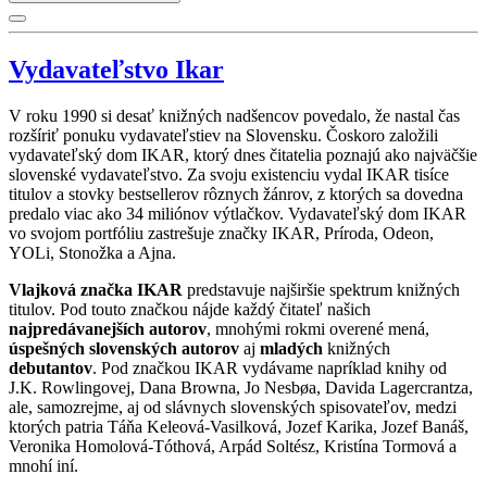
Vydavateľstvo Ikar
V roku 1990 si desať knižných nadšencov povedalo, že nastal čas
rozšíriť ponuku vydavateľstiev na Slovensku. Čoskoro založili
vydavateľský dom IKAR, ktorý dnes čitatelia poznajú ako najväčšie
slovenské vydavateľstvo. Za svoju existenciu vydal IKAR tisíce
titulov a stovky bestsellerov rôznych žánrov, z ktorých sa dovedna
predalo viac ako 34 miliónov výtlačkov. Vydavateľský dom IKAR
vo svojom portfóliu zastrešuje značky IKAR, Príroda, Odeon,
YOLi, Stonožka a Ajna.
Vlajková značka IKAR
predstavuje najširšie spektrum knižných
titulov. Pod touto značkou nájde každý čitateľ našich
najpredávanejších autorov
, mnohými rokmi overené mená,
úspešných slovenských autorov
aj
mladých
knižných
debutantov
. Pod značkou IKAR vydávame napríklad knihy od
J.K. Rowlingovej, Dana Browna, Jo Nesbøa, Davida Lagercrantza,
ale, samozrejme, aj od slávnych slovenských spisovateľov, medzi
ktorých patria Táňa Keleová-Vasilková, Jozef Karika, Jozef Banáš,
Veronika Homolová-Tóthová, Arpád Soltész, Kristína Tormová a
mnohí iní.