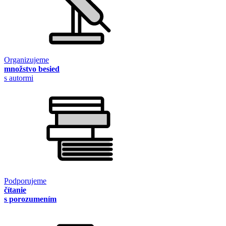
Organizujeme
množstvo besied
s autormi
Podporujeme
čítanie
s porozumením