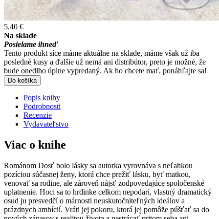
5,40 €
Na sklade
Posielame ihneď
Tento produkt síce máme aktuálne na sklade, máme však už iba
posledné kusy a ďalšie už nemá ani distribútor, preto je možné, že
bude onedlho úplne vypredaný. Ak ho chcete mať, ponáhľajte sa!
Do košíka
Popis knihy
Podrobnosti
Recenzie
Vydavateľstvo
Viac o knihe
Románom Dosť bolo lásky sa autorka vyrovnáva s neľahkou
pozíciou súčasnej ženy, ktorá chce prežiť lásku, byť matkou,
venovať sa rodine, ale zároveň nájsť zodpovedajúce spoločenské
uplatnenie. Hoci sa to hrdinke celkom nepodarí, vlastný dramatický
osud ju presvedčí o márnosti neuskutočniteľných ideálov a
prázdnych ambícií. Vráti jej pokoru, ktorá jej pomôže púšťať sa do
nových zápasov s realitou života a nestrácať pritom seba ani