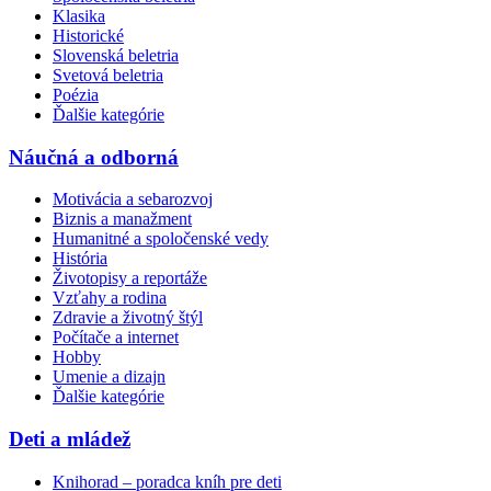
Klasika
Historické
Slovenská beletria
Svetová beletria
Poézia
Ďalšie kategórie
Náučná a odborná
Motivácia a sebarozvoj
Biznis a manažment
Humanitné a spoločenské vedy
História
Životopisy a reportáže
Vzťahy a rodina
Zdravie a životný štýl
Počítače a internet
Hobby
Umenie a dizajn
Ďalšie kategórie
Deti a mládež
Knihorad – poradca kníh pre deti