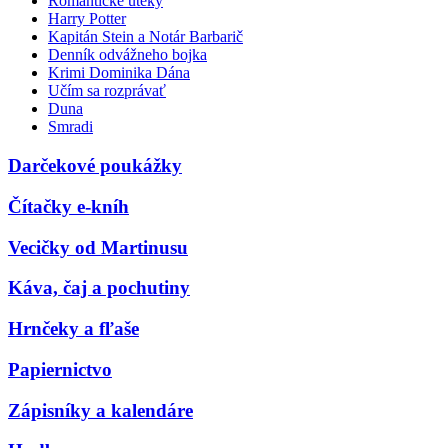
Romantické úteky
Harry Potter
Kapitán Stein a Notár Barbarič
Denník odvážneho bojka
Krimi Dominika Dána
Učím sa rozprávať
Duna
Smradi
Darčekové poukážky
Čítačky e-kníh
Vecičky od Martinusu
Káva, čaj a pochutiny
Hrnčeky a fľaše
Papiernictvo
Zápisníky a kalendáre