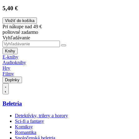
5,40 €
Vložiť do košíka
Pri nákupe nad 49 €
poštovné zadarmo
Vyhľadávanie
Knihy
E-knihy
Audioknihy
Hry
Filmy
Doplnky
Beletria
Detektívky, trilery a horory
Sci-fi a fantasy
Komiksy
Romantika
Spoločenská beletria