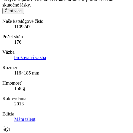
skutočné lásky.
Čítať viac
Naše katalógové číslo
1109247
Počet strán
176
Väzba
brožovaná väzba
Rozmer
116×185 mm
Hmotnosť
158 g
Rok vydania
2013
Edícia
Mám talent
Štýl