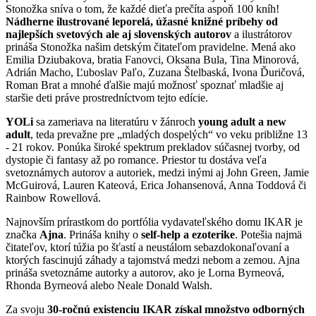
Stonožka sníva o tom, že každé dieťa prečíta aspoň 100 kníh!
Nádherne ilustrované leporelá, úžasné knižné príbehy od
najlepších svetových ale aj slovenských autorov
a ilustrátorov
prináša Stonožka našim detským čitateľom pravidelne. Mená ako
Emilia Dziubakova, bratia Fanovci, Oksana Bula, Tina Minorová,
Adrián Macho, Ľuboslav Paľo, Zuzana Štelbaská, Ivona Ďuričová,
Roman Brat a mnohé ďalšie majú možnosť spoznať mladšie aj
staršie deti práve prostredníctvom tejto edície.
YOLi
sa zameriava na literatúru v žánroch
young adult a new
adult
, teda prevažne pre „mladých dospelých“ vo veku približne 13
- 21 rokov. Ponúka široké spektrum prekladov súčasnej tvorby, od
dystopie či fantasy až po romance. Priestor tu dostáva veľa
svetoznámych autorov a autoriek, medzi inými aj John Green, Jamie
McGuirová, Lauren Kateová, Erica Johansenová, Anna Toddová či
Rainbow Rowellová.
Najnovším prírastkom do portfólia vydavateľského domu IKAR je
značka
Ajna
. Prináša knihy o
self-help a ezoterike
. Potešia najmä
čitateľov, ktorí túžia po šťastí a neustálom sebazdokonaľovaní a
ktorých fascinujú záhady a tajomstvá medzi nebom a zemou. Ajna
prináša svetoznáme autorky a autorov, ako je Lorna Byrneová,
Rhonda Byrneová alebo Neale Donald Walsh.
Za svoju
30-ročnú existenciu IKAR získal množstvo odborných