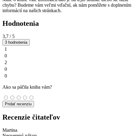
chybu? Budeme vám veľmi vďační, ak nám pomôžete s doplnením
informácií na našich stránkach.
Hodnotenia
3,7
/ 5
3 hodnotenia
1
0
2
0
0
Ako sa páčila kniha vám?
Pridať recenziu
Recenzie čitateľov
Martina
Neoverený nákup