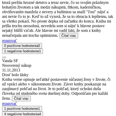
ktorá prežila hrozné detstvo a teraz nevie, čo so svojím prázdnym
bohatým životom a tak medzi nákupmi, fitkom, kaderníčkou,
obviňovaním manžela z nevery a bulímiou sa snaží "čosi" nájsť a
ani nevie čo to je. Keď to už vyzerá, že sa to obracia k lepšiemu, tak
sa všetko pokazí. No proste depka od začiatku do konca. Kniha mi
prišla trochu neosobná, nevedela som si nájsť k hlavne postave
nejaký bližší vzťah. Ale hlavne mi vadil fakt, že som z knihy
nenačerpala ani trochu optimizmu.
Čítať viac
reagovať
0 pozitívne hodnotenia
0
1 negatívne hodnotenie
1
Vanda SF
Neoverený nákup
11.11.2013
Dosť bolo lásky
Kniha verne opisuje neľahké postavenie súčasnej ženy v živote, či
už vpráci alebo v súkromnom živote. Záver knihy poukazuje na
zaujímavý pohľad na život. Je to pohľad, ktorý ochráni dušu
človeka od studeného sveta dnešnej doby. Odporúčam pre každú
ženu.
Čítať viac
reagovať
1 pozitívne hodnotenie
1
4 negatívne hodnotenia
4