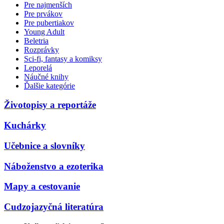
Pre najmenších
Pre prvákov
Pre pubertiakov
Young Adult
Beletria
Rozprávky
Sci-fi, fantasy a komiksy
Leporelá
Náučné knihy
Ďalšie kategórie
Životopisy a reportáže
Kuchárky
Učebnice a slovníky
Náboženstvo a ezoterika
Mapy a cestovanie
Cudzojazyčná literatúra