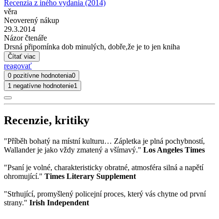
Recenzia z iného vydania (2014)
věra
Neoverený nákup
29.3.2014
Názor čtenáře
Drsná připomínka dob minulých, dobře,že je to jen kniha
Čítať viac
reagovať
0 pozitívne hodnotenia
0
1 negatívne hodnotenie
1
Recenzie, kritiky
"Příběh bohatý na místní kulturu… Zápletka je plná pochybností,
Wallander je jako vždy zmatený a všímavý."
Los Angeles Times
"Psaní je volné, charakteristicky obratné, atmosféra silná a napětí
ohromující."
Times Literary Supplement
"Strhující, promyšlený policejní proces, který vás chytne od první
strany."
Irish Independent