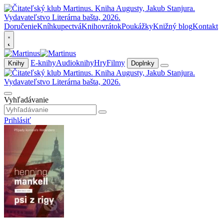
Doručenie
Kníhkupectvá
Knihovrátok
Poukážky
Knižný blog
Kontakt
E-knihy
Audioknihy
Hry
Filmy
Knihy
Doplnky
Vyhľadávanie
Prihlásiť