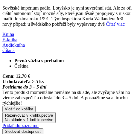
Sovětské impérium padlo. Lotyšsko je nyní suverénní stát. Ale za ofi
ciální autonomií stojí mocné síly, které jsou těsně propojeny s ruskou
mafií. Je zima roku 1991. Tým inspektora Kurta Wallandera řeší
nový případ: u švédského pobřeží byly vyplaveny dvě
Čítať viac
Kniha
E-kniha
Audiokniha
Čítaná
Pevná väzba s prebalom
Čeština
Cena:
12,70 €
U dodávateľa > 5 ks
Posielame do 3 – 5 dní
Tento produkt momentálne nemáme na sklade, ale zvyčajne vám ho
vieme zabezpečiť a odoslať do 3 – 5 dní. A posnažíme sa aj trochu
rýchlejšie!
Vložiť do košíka
Rezervovať v kníhkupectve
Na sklade v 1 kníhkupectve
Pridať do zoznamu
Sledovať dostupnosť