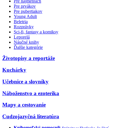
Pre najmenších
Pre prvákov
Pre pubertiakov
Young Adult
Beletria
Rozprávky
Sci-fi, fantasy a komiksy
Leporelá
Náučné knihy
Ďalšie kategórie
Životopisy a reportáže
Kuchárky
Učebnice a slovníky
Náboženstvo a ezoterika
Mapy a cestovanie
Cudzojazyčná literatúra
Knihomoľský pomocník
Spýtajte sa Sherlocka, čo čítať