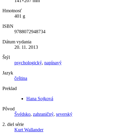
141×207 mm
Hmotnosť
401 g
ISBN
9788072948734
Dátum vydania
20. 11. 2013
Štýl
psychologický
,
napínavý
Jazyk
čeština
Preklad
Hana Sojková
Pôvod
Švédsko
,
zahraničný
,
severský
2. diel série
Kurt Wallander