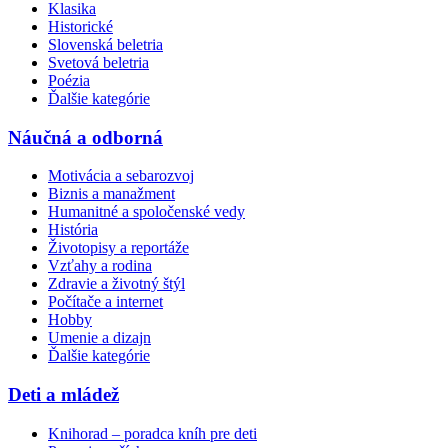
Klasika
Historické
Slovenská beletria
Svetová beletria
Poézia
Ďalšie kategórie
Náučná a odborná
Motivácia a sebarozvoj
Biznis a manažment
Humanitné a spoločenské vedy
História
Životopisy a reportáže
Vzťahy a rodina
Zdravie a životný štýl
Počítače a internet
Hobby
Umenie a dizajn
Ďalšie kategórie
Deti a mládež
Knihorad – poradca kníh pre deti