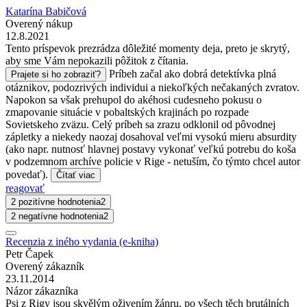
Katarína Babičová
Overený nákup
12.8.2021
Tento príspevok prezrádza dôležité momenty deja, preto je skrytý,
aby sme Vám nepokazili pôžitok z čítania.
Príbeh začal ako dobrá detektívka plná
Prajete si ho zobraziť?
otáznikov, podozrivých individui a niekoľkých nečakaných zvratov.
Napokon sa však prehupol do akéhosi cudesneho pokusu o
zmapovanie situácie v pobaltských krajinách po rozpade
Sovietskeho zväzu. Celý príbeh sa zrazu odklonil od pôvodnej
zápletky a niekedy naozaj dosahoval veľmi vysokú mieru absurdity
(ako napr. nutnosť hlavnej postavy vykonať veľkú potrebu do koša
v podzemnom archíve policie v Rige - netuším, čo týmto chcel autor
povedať).
Čítať viac
reagovať
2 pozitívne hodnotenia
2
2 negatívne hodnotenia
2
Recenzia z iného vydania (e-kniha)
Petr Čapek
Overený zákazník
23.11.2014
Názor zákazníka
Psi z Rigy jsou skvělým oživením žánru, po všech těch brutálních