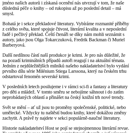
jméno našich autorů i získaná ocenění nás utvrzují v tom, že naše
důsledná péče o knihy – od rukopisu až po poslední detail – má
smysl.
Bohatá je i sekce překladové literatury. Vybíráme rozmanité příběhy
z celého světa, které spojuje čtivost, literární kvalita a v neposlední
řadě i pečlivý překlad. Čeští čtenáři se díky nám mohli seznámit s
autory, jako jsou Olga Tokarczuková, Fredrik Backman či Muriel
Barberyová.
Další nedílnou částí naší produkce je krimi. Je pro nás důležité, že
na pozadí kriminálních případů autoři reagují i na aktuální témata.
Jedním z nejdůležitějších milníků našeho nakladatelství bylo vydání
prvního dílu série Milénium Stiega Larssona, který na českém trhu
odstartoval fenomén severské krimi.
V posledních letech posilujeme i v rámci sci-fi a fantasy a literatury
pro děti a mládež. V tomto směru se nebojíme sáhnout i do zatím
neprobádaných oblastí a přinášet na český knižní trh nové trendy.
Svět se mění – ať už jsou to proměny společenské, politické, nebo
umělecké. Vždycky tu naštěstí budou knihy, které dokážou změny
zachytit. A právě ty najdete v sekci populárně-naučné literatury.
Historie nakladatelství Host se pojí se stejnojmennou literární revue.