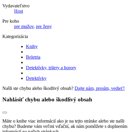
Vydavateľstvo
Host
Pre koho
pre mužov
,
pre ženy
Kategorizácia
Knihy
Beletria
Detektívky, trilery a horory
Detektívky
Našli ste chybu alebo škodlivý obsah?
Dajte nám, prosím, vedieť!
Nahlásiť chybu alebo škodlivý obsah
Máte o knihe viac informácií ako je na tejto stránke alebo ste našli
chybu? Budeme vám veľmi vďační, ak nám pomôžete s doplnením
informácií na našich stránkach.