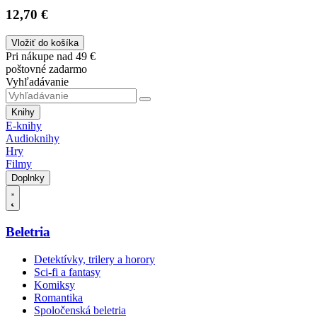
12,70 €
Vložiť do košíka
Pri nákupe nad 49 €
poštovné zadarmo
Vyhľadávanie
Knihy
E-knihy
Audioknihy
Hry
Filmy
Doplnky
Beletria
Detektívky, trilery a horory
Sci-fi a fantasy
Komiksy
Romantika
Spoločenská beletria