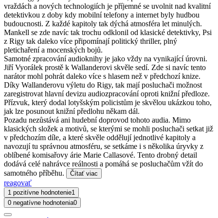
vraždách a nových technologiích je příjemné se uvolnit nad kvalitní
detektivkou z doby kdy mobilní telefony a internet byly hudbou
budoucnosti. Z každé kapitoly tak dýchá atmosféra let minulých.
Mankell se zde navíc tak trochu odklonil od klasické detektivky, Psi
z Rigy tak daleko více připomínají politický thriller, plný
pletichaření a mocenských bojů.
Samotné zpracování audioknihy je jako vždy na vynikající úrovni.
Jiří Vyorálek prostě k Wallanderovi skvěle sedí. Zde si navíc tento
narátor mohl pohrát daleko více s hlasem než v předchozí knize.
Díky Wallanderovu výletu do Rigy, tak mají posluchači možnost
zaregistrovat hlavní devizu audiozpracování oproti knižní předloze.
Přízvuk, který dodal lotyšským policistům je skvělou ukázkou toho,
jak lze posunout knižní předlohu někam dál.
Pozadu nezůstává ani hudební doprovod tohoto audia. Mimo
klasických složek a motivů, se kterými se mohli posluchači setkat již
v předchozím díle, a které skvěle oddělují jednotlivé kapitoly a
navozují tu správnou atmosféru, se setkáme i s několika úryvky z
oblíbené komisařovy árie Marie Callasové. Tento drobný detail
dodává celé nahrávce reálnosti a pomáhá se posluchačům vžít do
samotného příběhu.
Čítať viac
reagovať
1 pozitívne hodnotenie
1
0 negatívne hodnotenia
0