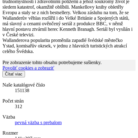
trudnomyslností i zdravotními potížemi a jehož soukromý život je
sledem katastrof, okamžitě oblíbili. Mankellovy knihy obletěly
Evropu a staly se z nich bestsellery. Velkou zásluhu na tom, že se
Wallanderův věhlas rozšířil i do Velké Británie a Spojených států,
má slavný a cenami ověnčený seriál z produkce BBC, v němž
hlavní postavu ztvárnil herec Kenneth Branagh. Seriál byl vysílán i
v České televizi.
Wallanderova popularita proměnila zapadlé švédské městečko
Ystad, komisařův okrsek, v jednu z hlavních turistických atrakcí
celého Švédska.
Pre zobrazenie tohto obsahu potrebujeme sušienky.
Povoliť cookies a zobraziť
Čítať viac
Naše katalógové číslo
151138
Počet strán
312
Väzba
pevná väzba s prebalom
Rozmer