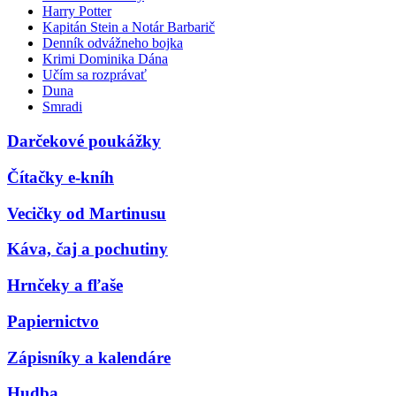
Harry Potter
Kapitán Stein a Notár Barbarič
Denník odvážneho bojka
Krimi Dominika Dána
Učím sa rozprávať
Duna
Smradi
Darčekové poukážky
Čítačky e-kníh
Vecičky od Martinusu
Káva, čaj a pochutiny
Hrnčeky a fľaše
Papiernictvo
Zápisníky a kalendáre
Hudba