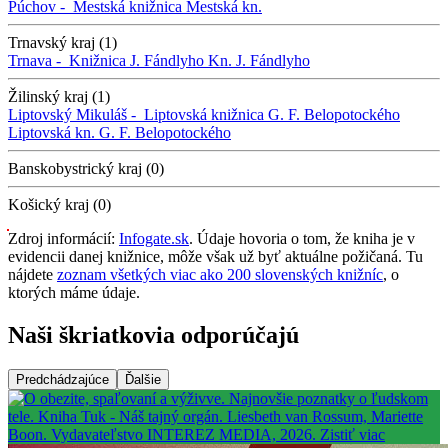
Púchov -
Mestská knižnica
Mestská kn.
Trnavský kraj (1)
Trnava -
Knižnica J. Fándlyho
Kn. J. Fándlyho
Žilinský kraj (1)
Liptovský Mikuláš -
Liptovská knižnica G. F. Belopotockého
Liptovská kn. G. F. Belopotockého
Banskobystrický kraj (0)
Košický kraj (0)
Zdroj informácií:
Infogate.sk
. Údaje hovoria o tom, že kniha je v
evidencii danej knižnice, môže však už byť aktuálne požičaná. Tu
nájdete
zoznam všetkých viac ako 200 slovenských knižníc
, o
ktorých máme údaje.
Naši škriatkovia odporúčajú
Predchádzajúce
Ďalšie