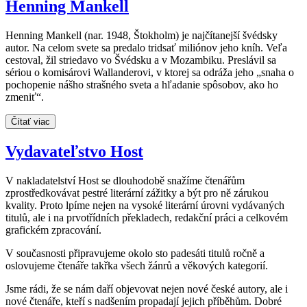
Henning Mankell
Henning Mankell (nar. 1948, Štokholm) je najčítanejší švédsky
autor. Na celom svete sa predalo tridsať miliónov jeho kníh. Veľa
cestoval, žil striedavo vo Švédsku a v Mozambiku. Preslávil sa
sériou o komisárovi Wallanderovi, v ktorej sa odráža jeho „snaha o
pochopenie nášho strašného sveta a hľadanie spôsobov, ako ho
zmeniť“.
Čítať viac
Vydavateľstvo Host
V nakladatelství Host se dlouhodobě snažíme čtenářům
zprostředkovávat pestré literární zážitky a být pro ně zárukou
kvality. Proto lpíme nejen na vysoké literární úrovni vydávaných
titulů, ale i na prvotřídních překladech, redakční práci a celkovém
grafickém zpracování.
V současnosti připravujeme okolo sto padesáti titulů ročně a
oslovujeme čtenáře takřka všech žánrů a věkových kategorií.
Jsme rádi, že se nám daří objevovat nejen nové české autory, ale i
nové čtenáře, kteří s nadšením propadají jejich příběhům. Dobré