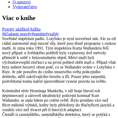
O autorovi
Vydavateľstvo
Viac o knihe
Pozrieť ukážku
Ukážka
#hľadanie pravdy
#napätie
#vraždy
Sovětské impérium padlo. Lotyšsko je nyní suverénní stát. Ale za ofi
ciální autonomií stojí mocné síly, které jsou těsně propojeny s ruskou
mafií. Je zima roku 1991. Tým inspektora Kurta Wallandera řeší
nový případ: u švédského pobřeží byly vyplaveny dvě mrtvoly
přimrzlé k sobě v hrůzostrašném objetí. Mrtví muži byli
východoevropští zločinci a na první pohled oběti mafi e. Případ však
brzy nabere hrozivý obrat poté, co se Wallander ocitne v Lotyšsku v
Rize. Je zde ponořen do cizího mrazivého světa policejního
dohledu, stěží zakrývajícího hrozby a lži. Pouze jeho zarputilá,
podvědomá touha nalézt spravedlnost vynese pravdu na světlo.
Kriminální série Henninga Mankella, v níž hraje hlavní roli
deprimovaný a zároveň idealistický policejní komisař Kurt
Wallander, se stala hitem po celém světě. Bylo prodáno více než
třicet milionů výtisků, knihy byly přeloženy do třiačtyřiceti jazyků a
vzniklo více než dvacet pět fi lmových adaptací.
Čtenáři si zasmušilého, samotářského detektiva, který se potýká s