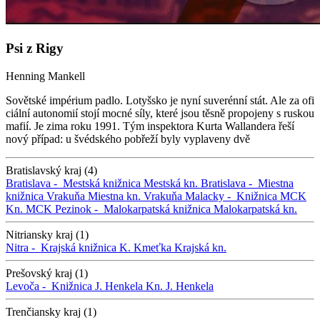
Psi z Rigy
Henning Mankell
Sovětské impérium padlo. Lotyšsko je nyní suverénní stát. Ale za ofi
ciální autonomií stojí mocné síly, které jsou těsně propojeny s ruskou
mafií. Je zima roku 1991. Tým inspektora Kurta Wallandera řeší
nový případ: u švédského pobřeží byly vyplaveny dvě
Bratislavský kraj (4)
Bratislava -
Mestská knižnica
Mestská kn.
Bratislava -
Miestna
knižnica Vrakuňa
Miestna kn. Vrakuňa
Malacky -
Knižnica MCK
Kn. MCK
Pezinok -
Malokarpatská knižnica
Malokarpatská kn.
Nitriansky kraj (1)
Nitra -
Krajská knižnica K. Kmeťka
Krajská kn.
Prešovský kraj (1)
Levoča -
Knižnica J. Henkela
Kn. J. Henkela
Trenčiansky kraj (1)