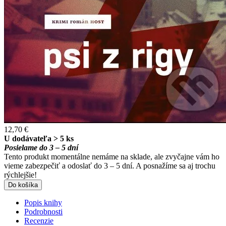
12,70 €
U dodávateľa > 5 ks
Posielame do 3 – 5 dní
Tento produkt momentálne nemáme na sklade, ale zvyčajne vám ho
vieme zabezpečiť a odoslať do 3 – 5 dní. A posnažíme sa aj trochu
rýchlejšie!
Do košíka
Popis knihy
Podrobnosti
Recenzie