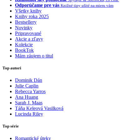
Odporúčame pre vás
Knižné tipy ušité na mieru vám
Všetky knihy
Knihy roka 2025
Bestsellery
Novinky
Pripravované
Akcie a zľavy
Kolekcie
BookTok
Mám záujem o titul
Top autori
Dominik Dán
Julie Caplin
Rebecca Yarros
Ana Huang
Sarah J. Maas
Táňa Keleová Vasilková
Lucinda Riley
Top série
Romantické úteky