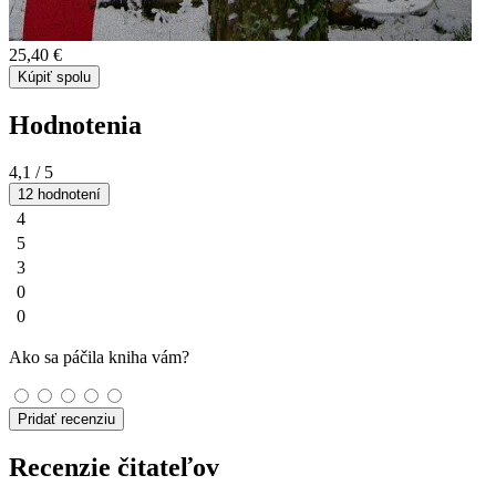
25,40 €
Kúpiť spolu
Hodnotenia
4,1
/ 5
12 hodnotení
4
5
3
0
0
Ako sa páčila kniha vám?
Pridať recenziu
Recenzie čitateľov