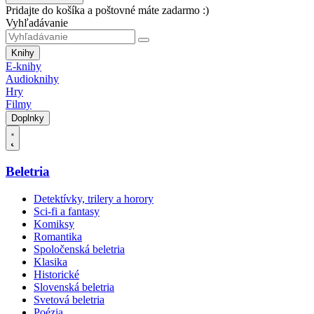
Pridajte do košíka a poštovné máte zadarmo :)
Vyhľadávanie
Knihy
E-knihy
Audioknihy
Hry
Filmy
Doplnky
Beletria
Detektívky, trilery a horory
Sci-fi a fantasy
Komiksy
Romantika
Spoločenská beletria
Klasika
Historické
Slovenská beletria
Svetová beletria
Poézia