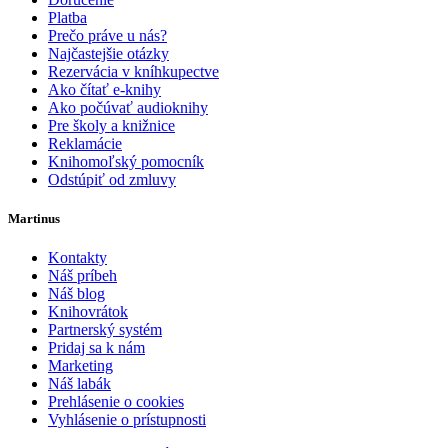
Platba
Prečo práve u nás?
Najčastejšie otázky
Rezervácia v kníhkupectve
Ako čítať e-knihy
Ako počúvať audioknihy
Pre školy a knižnice
Reklamácie
Knihomoľský pomocník
Odstúpiť od zmluvy
Martinus
Kontakty
Náš príbeh
Náš blog
Knihovrátok
Partnerský systém
Pridaj sa k nám
Marketing
Náš labák
Prehlásenie o cookies
Vyhlásenie o prístupnosti