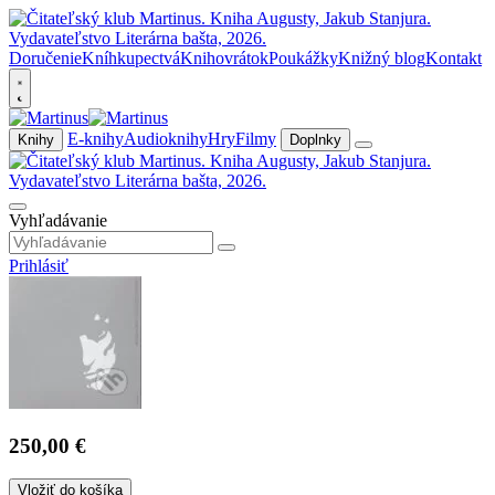
Doručenie
Kníhkupectvá
Knihovrátok
Poukážky
Knižný blog
Kontakt
E-knihy
Audioknihy
Hry
Filmy
Knihy
Doplnky
Vyhľadávanie
Prihlásiť
250,00 €
Vložiť do košíka