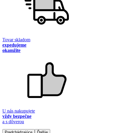
Tovar skladom
expedujeme
okamžite
U nás nakupujete
vždy bezpečne
a s dôverou
Predchádzajúce
Ďalšie