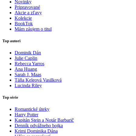
Novinky
Pripravované
Akcie a zľavy
Kolekcie
BookTok
Mám záujem o titul
Top autori
Dominik Dán
Julie Caplin
Rebecca Yarros
Ana Huang
Sarah J. Maas
Táňa Keleová Vasilková
Lucinda Riley
Top série
Romantické úteky
Harry Potter
Kapitán Stein a Notár Barbarič
Denník odvážneho bojka
Krimi Dominika Dána