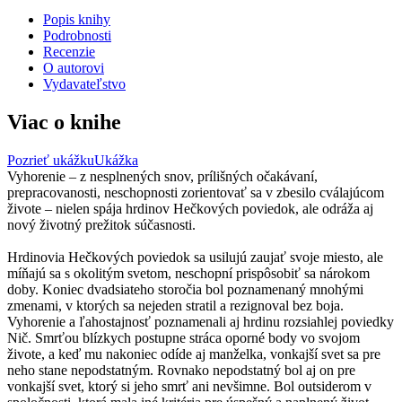
Popis knihy
Podrobnosti
Recenzie
O autorovi
Vydavateľstvo
Viac o knihe
Pozrieť ukážku
Ukážka
Vyhorenie – z nesplnených snov, prílišných očakávaní,
prepracovanosti, neschopnosti zorientovať sa v zbesilo cválajúcom
živote – nielen spája hrdinov Hečkových poviedok, ale odráža aj
nový životný prežitok súčasnosti.
Hrdinovia Hečkových poviedok sa usilujú zaujať svoje miesto, ale
míňajú sa s okolitým svetom, neschopní prispôsobiť sa nárokom
doby. Koniec dvadsiateho storočia bol poznamenaný mnohými
zmenami, v ktorých sa nejeden stratil a rezignoval bez boja.
Vyhorenie a ľahostajnosť poznamenali aj hrdinu rozsiahlej poviedky
Nič. Smrťou blízkych postupne stráca oporné body vo svojom
živote, a keď mu nakoniec odíde aj manželka, vonkajší svet sa pre
neho stane nepodstatným. Rovnako nepodstatný bol aj on pre
vonkajší svet, ktorý si jeho smrť ani nevšimne. Bol outsiderom v