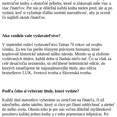
motivačné knihy a skutočné príbehy, ktoré si získavajú stále viac a
viac čitateľov. Pre nás je dôležitá každá kniha nielen pred, ale aj po
vydaní, keď si vyžaduje ďalšiu osobitú starostlivosť, aby ju ocenil
čo najširší okruh čitateľov.
Ako vzniklo vaše vydavateľstvo?
V septembri oslávi vydavateľstvo Tatran 70 rokov od svojho
vzniku. Za ten čas prešlo rôznymi právnymi formami, ktoré
kopírovali historické udalosti nášho národa. Menilo sa aj zloženie
vydávaných titulov, každá doba si žiadala niečo iné. Čo sa však za
celé desaťročia nezmenilo, sú obľúbené beletristické edície, do
ktorých zaraďujeme tie najzaujímavejšie tituly, ako edícia
bestsellerov LUK, Svetová tvorba a Slovenská tvorba.
Podľa čoho si vyberáte tituly, ktoré vydáte?
Každý titul starostlivo vyberáme so zreteľom na čitateľa, či už
náročného, alebo takého, ktorý si chce pri čítaní oddýchnuť a uletieť
do iného sveta. Okrem toho je pre nás veľmi dôležité myšlienkové
posolstvo každej jednej knihy a z toho prameniaca inšpirácia. Pri