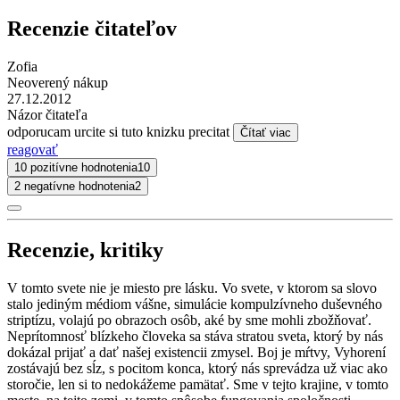
Recenzie čitateľov
Zofia
Neoverený nákup
27.12.2012
Názor čitateľa
odporucam urcite si tuto knizku precitat
Čítať viac
reagovať
10 pozitívne hodnotenia
10
2 negatívne hodnotenia
2
Recenzie, kritiky
V tomto svete nie je miesto pre lásku. Vo svete, v ktorom sa slovo
stalo jediným médiom vášne, simulácie kompulzívneho duševného
striptízu, volajú po obrazoch osôb, aké by sme mohli zbožňovať.
Neprítomnosť blízkeho človeka sa stáva stratou sveta, ktorý by nás
dokázal prijať a dať našej existencii zmysel. Boj je mŕtvy, Vyhorení
zostávajú bez sĺz, s pocitom konca, ktorý nás sprevádza už viac ako
storočie, len si to nedokážeme pamätať. Sme v tejto krajine, v tomto