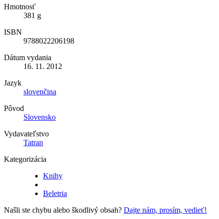
Hmotnosť
381 g
ISBN
9788022206198
Dátum vydania
16. 11. 2012
Jazyk
slovenčina
Pôvod
Slovensko
Vydavateľstvo
Tatran
Kategorizácia
Knihy
Beletria
Našli ste chybu alebo škodlivý obsah?
Dajte nám, prosím, vedieť!