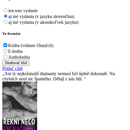
len toto vydanie
aj iné vydania (v jazyku slovenčina)
aj iné vydania (v akomkoľvek jazyku)
Vo formáte
Kniha (vrátane čítaných)
E-kniha
Audiokniha
Sledovať titul
Pridať citát
Ani ty nejkrásnejší diamanty nemusí být úplně dokonalé. Na
chybách není nic špatného. Dělají z nás lidi.