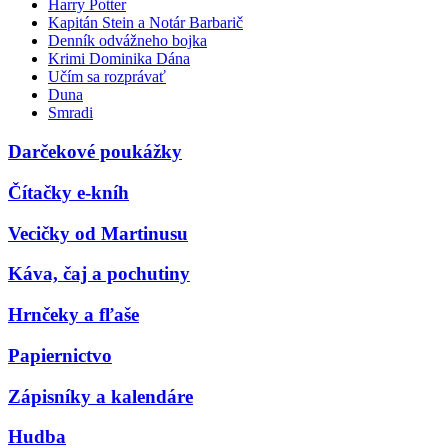
Harry Potter
Kapitán Stein a Notár Barbarič
Denník odvážneho bojka
Krimi Dominika Dána
Učím sa rozprávať
Duna
Smradi
Darčekové poukážky
Čítačky e-kníh
Vecičky od Martinusu
Káva, čaj a pochutiny
Hrnčeky a fľaše
Papiernictvo
Zápisníky a kalendáre
Hudba