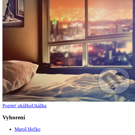
Pozrieť ukážku
Ukážka
Vyhorení
Maroš Hečko