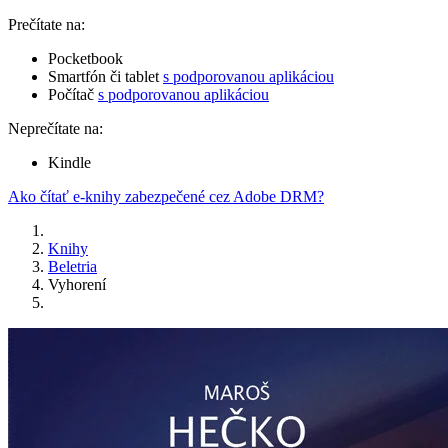
Prečítate na:
Pocketbook
Smartfón či tablet
s podporovanou aplikáciou
Počítač
s podporovanou aplikáciou
Neprečítate na:
Kindle
Ako čítať e-knihy zabezpečené cez Adobe DRM?
Knihy
Beletria
Vyhorení