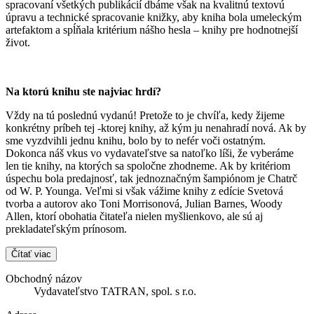
spracovaní všetkých publikácií dbáme však na kvalitnú textovú
úpravu a technické spracovanie knižky, aby kniha bola umeleckým
artefaktom a spĺňala kritérium nášho hesla – knihy pre hodnotnejší
život.
Na ktorú knihu ste najviac hrdí?
Vždy na tú poslednú vydanú! Pretože to je chvíľa, kedy žijeme
konkrétny príbeh tej -ktorej knihy, až kým ju nenahradí nová. Ak by
sme vyzdvihli jednu knihu, bolo by to nefér voči ostatným.
Dokonca náš vkus vo vydavateľstve sa natoľko líši, že vyberáme
len tie knihy, na ktorých sa spoločne zhodneme. Ak by kritériom
úspechu bola predajnosť, tak jednoznačným šampiónom je Chatrč
od W. P. Younga. Veľmi si však vážime knihy z edície Svetová
tvorba a autorov ako Toni Morrisonová, Julian Barnes, Woody
Allen, ktorí obohatia čitateľa nielen myšlienkovo, ale sú aj
prekladateľským prínosom.
Čítať viac
Obchodný názov
Vydavateľstvo TATRAN, spol. s r.o.