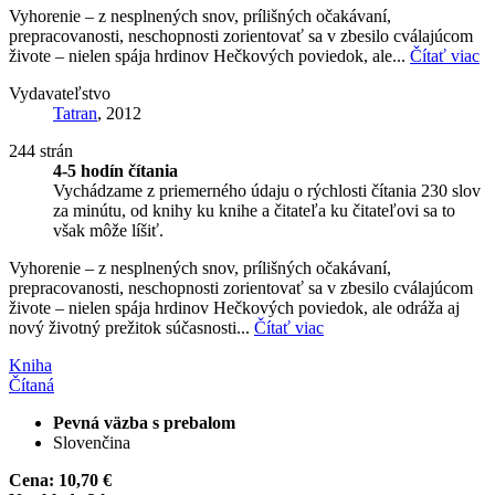
Vyhorenie – z nesplnených snov, prílišných očakávaní,
prepracovanosti, neschopnosti zorientovať sa v zbesilo cválajúcom
živote – nielen spája hrdinov Hečkových poviedok, ale...
Čítať viac
Vydavateľstvo
Tatran
, 2012
244 strán
4-5 hodín čítania
Vychádzame z priemerného údaju o rýchlosti čítania 230 slov
za minútu, od knihy ku knihe a čitateľa ku čitateľovi sa to
však môže líšiť.
Vyhorenie – z nesplnených snov, prílišných očakávaní,
prepracovanosti, neschopnosti zorientovať sa v zbesilo cválajúcom
živote – nielen spája hrdinov Hečkových poviedok, ale odráža aj
nový životný prežitok súčasnosti...
Čítať viac
Kniha
Čítaná
Pevná väzba s prebalom
Slovenčina
Cena:
10,70 €