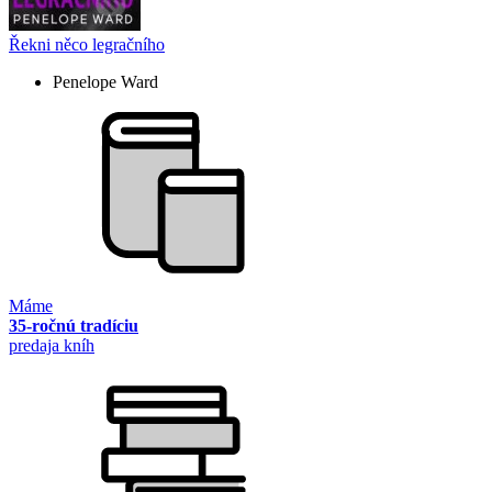
Řekni něco legračního
Penelope Ward
Máme
35-ročnú tradíciu
predaja kníh