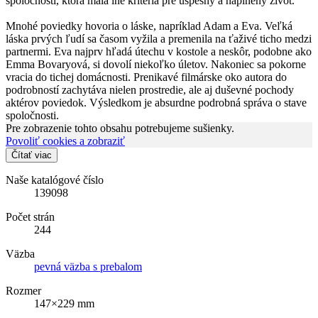
spoločnosti, ktorá mala iné kritéria pre úspešný a naplnený život.
Mnohé poviedky hovoria o láske, napríklad Adam a Eva. Veľká
láska prvých ľudí sa časom vyžila a premenila na ťaživé ticho medzi
partnermi. Eva najprv hľadá útechu v kostole a neskôr, podobne ako
Emma Bovaryová, si dovolí niekoľko úletov. Nakoniec sa pokorne
vracia do tichej domácnosti. Prenikavé filmárske oko autora do
podrobností zachytáva nielen prostredie, ale aj duševné pochody
aktérov poviedok. Výsledkom je absurdne podrobná správa o stave
spoločnosti.
Pre zobrazenie tohto obsahu potrebujeme sušienky.
Povoliť cookies a zobraziť
Čítať viac
Naše katalógové číslo
139098
Počet strán
244
Väzba
pevná väzba s prebalom
Rozmer
147×229 mm