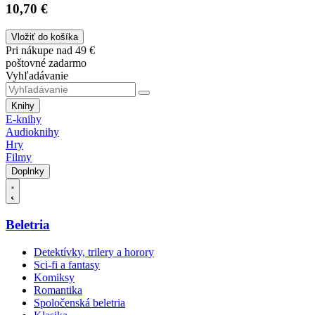
10,70 €
Vložiť do košíka
Pri nákupe nad 49 €
poštovné zadarmo
Vyhľadávanie
Knihy
E-knihy
Audioknihy
Hry
Filmy
Doplnky
Beletria
Detektívky, trilery a horory
Sci-fi a fantasy
Komiksy
Romantika
Spoločenská beletria