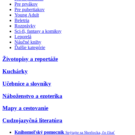
Pre prvákov
Pre pubertiakov
Young Adult
Beletria
Rozprávky
Sci-fi, fantasy a komiksy
Leporelá
Náučné knihy
Ďalšie kategórie
Životopisy a reportáže
Kuchárky
Učebnice a slovníky
Náboženstvo a ezoterika
Mapy a cestovanie
Cudzojazyčná literatúra
Knihomoľský pomocník
Spýtajte sa Sherlocka, čo čítať