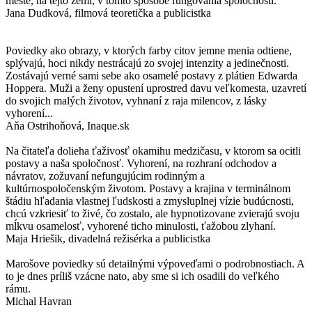
meste, na tejto zemi, v tomto spôsobe fungovania spoločnosti.
Jana Dudková, filmová teoretička a publicistka
Poviedky ako obrazy, v ktorých farby citov jemne menia odtiene,
splývajú, hoci nikdy nestrácajú zo svojej intenzity a jedinečnosti.
Zostávajú verné sami sebe ako osamelé postavy z plátien Edwarda
Hoppera. Muži a ženy opustení uprostred davu veľkomesta, uzavretí
do svojich malých životov, vyhnaní z raja milencov, z lásky
vyhorení...
Aňa Ostrihoňová, Inaque.sk
Na čitateľa dolieha ťaživosť okamihu medzičasu, v ktorom sa ocitli
postavy a naša spoločnosť. Vyhorení, na rozhraní odchodov a
návratov, zožuvaní nefungujúcim rodinným a
kultúrnospoločenským životom. Postavy a krajina v terminálnom
štádiu hľadania vlastnej ľudskosti a zmysluplnej vízie budúcnosti,
chcú vzkriesiť to živé, čo zostalo, ale hypnotizovane zvierajú svoju
mĺkvu osamelosť, vyhorené ticho minulosti, ťažobou zlyhaní.
Maja Hriešik, divadelná režisérka a publicistka
Marošove poviedky sú detailnými výpoveďami o podrobnostiach. A
to je dnes príliš vzácne nato, aby sme si ich osadili do veľkého
rámu.
Michal Havran