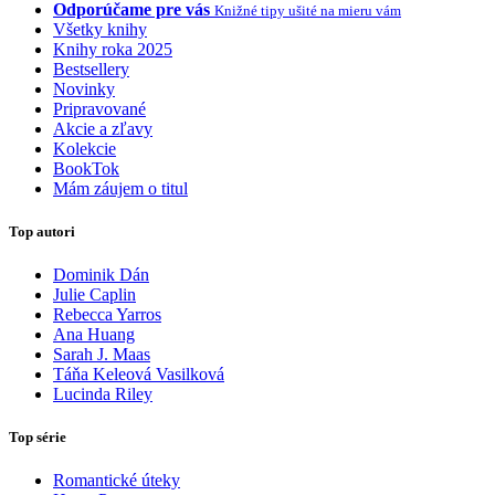
Odporúčame pre vás
Knižné tipy ušité na mieru vám
Všetky knihy
Knihy roka 2025
Bestsellery
Novinky
Pripravované
Akcie a zľavy
Kolekcie
BookTok
Mám záujem o titul
Top autori
Dominik Dán
Julie Caplin
Rebecca Yarros
Ana Huang
Sarah J. Maas
Táňa Keleová Vasilková
Lucinda Riley
Top série
Romantické úteky