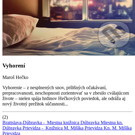
Vyhorení
Maroš Hečko
Vyhorenie – z nesplnených snov, prílišných očakávaní,
prepracovanosti, neschopnosti zorientovať sa v zbesilo cválajúcom
živote – nielen spája hrdinov Hečkových poviedok, ale odráža aj
nový životný prežitok súčasnosti...
(2)
Bratislava-Dúbravka -
Miestna knižnica Dúbravka
Miestna kn.
Dúbravka
Prievidza -
Knižnica M. Mišíka Prievidza
Kn. M. Mišíka
Prievidza