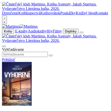
Doručenie
Kníhkupectvá
Knihovrátok
Poukážky
Knižný blog
Kontakt
E-knihy
Audioknihy
Hry
Filmy
Knihy
Doplnky
Vyhľadávanie
Prihlásiť