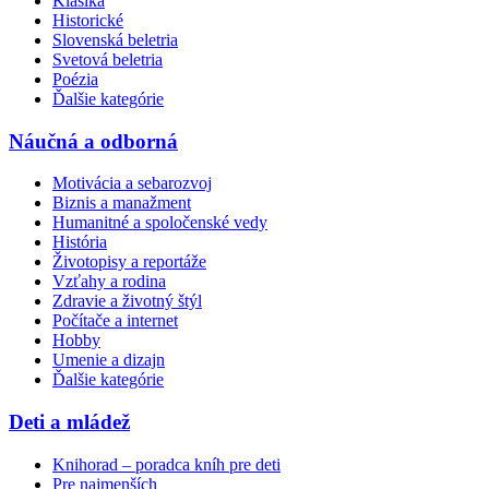
Klasika
Historické
Slovenská beletria
Svetová beletria
Poézia
Ďalšie kategórie
Náučná a odborná
Motivácia a sebarozvoj
Biznis a manažment
Humanitné a spoločenské vedy
História
Životopisy a reportáže
Vzťahy a rodina
Zdravie a životný štýl
Počítače a internet
Hobby
Umenie a dizajn
Ďalšie kategórie
Deti a mládež
Knihorad – poradca kníh pre deti
Pre najmenších