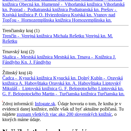
knižnica
Obecná kn.
Humenné -
Vihorlatská knižnica
Vihorlatská
kn.
Poprad -
Podtatranská knižnica
Podtatranská kn.
Prešov -
Krajská knižnica P. O. Hviezdoslava
Krajská kn.
Vranov nad
Topľou -
Hornozemplínska knižnica
Hornozemplínska kn.
Trenčiansky kraj (1)
Trenčín -
Verejná knižnica Michala Rešetku
Verejná kn. M.
Rešetku
Trnavský kraj (2)
Skalica -
Mestská knižnica
Mestská kn.
Trnava -
Knižnica J.
Fándlyho
Kn. J. Fándlyho
Žilinský kraj (4)
Čadca -
Kysucká knižnica
Kysucká kn.
Dolný Kubín -
Oravská
knižnica A. Habovštiaka
Oravská kn. A. Habovštiaka
Liptovský
Mikuláš -
Liptovská knižnica G. F. Belopotockého
Liptovská kn.
G. F. Belopotockého
Martin -
Turčianska knižnica
Turčianska kn.
Zdroj informácií:
Infogate.sk
. Údaje hovoria o tom, že kniha je v
evidencii danej knižnice, môže však už byť aktuálne požičaná. Tu
nájdete
zoznam všetkých viac ako 200 slovenských knižníc
, o
ktorých máme údaje.