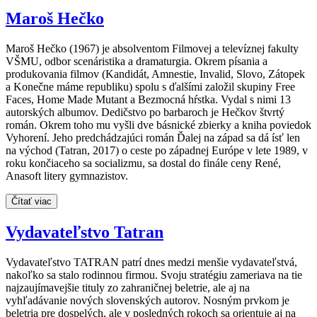
Maroš Hečko
Maroš Hečko (1967) je absolventom Filmovej a televíznej fakulty
VŠMU, odbor scenáristika a dramaturgia. Okrem písania a
produkovania filmov (Kandidát, Amnestie, Invalid, Slovo, Zátopek
a Konečne máme republiku) spolu s ďalšími založil skupiny Free
Faces, Home Made Mutant a Bezmocná hŕstka. Vydal s nimi 13
autorských albumov. Dedičstvo po barbaroch je Hečkov štvrtý
román. Okrem toho mu vyšli dve básnické zbierky a kniha poviedok
Vyhorení. Jeho predchádzajúci román Ďalej na západ sa dá ísť len
na východ (Tatran, 2017) o ceste po západnej Európe v lete 1989, v
roku končiaceho sa socializmu, sa dostal do finále ceny René,
Anasoft litery gymnazistov.
Čítať viac
Vydavateľstvo Tatran
Vydavateľstvo TATRAN patrí dnes medzi menšie vydavateľstvá,
nakoľko sa stalo rodinnou firmou. Svoju stratégiu zameriava na tie
najzaujímavejšie tituly zo zahraničnej beletrie, ale aj na
vyhľadávanie nových slovenských autorov. Nosným prvkom je
beletria pre dospelých, ale v posledných rokoch sa orientuje aj na