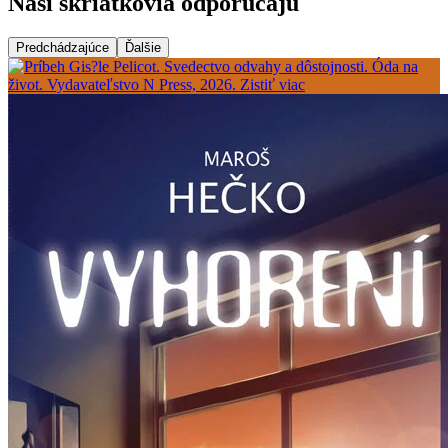
Naši škriatkovia odporúčajú
Predchádzajúce
Ďalšie