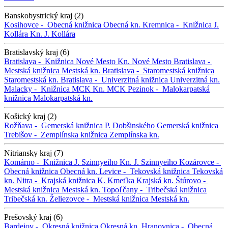
Banskobystrický kraj (2)
Kosihovce -
Obecná knižnica
Obecná kn.
Kremnica -
Knižnica J.
Kollára
Kn. J. Kollára
Bratislavský kraj (6)
Bratislava -
Knižnica Nové Mesto
Kn. Nové Mesto
Bratislava -
Mestská knižnica
Mestská kn.
Bratislava -
Staromestská knižnica
Staromestská kn.
Bratislava -
Univerzitná knižnica
Univerzitná kn.
Malacky -
Knižnica MCK
Kn. MCK
Pezinok -
Malokarpatská
knižnica
Malokarpatská kn.
Košický kraj (2)
Rožňava -
Gemerská knižnica P. Dobšinského
Gemerská knižnica
Trebišov -
Zemplínska knižnica
Zemplínska kn.
Nitriansky kraj (7)
Komárno -
Knižnica J. Szinnyeiho
Kn. J. Szinnyeiho
Kozárovce -
Obecná knižnica
Obecná kn.
Levice -
Tekovská knižnica
Tekovská
kn.
Nitra -
Krajská knižnica K. Kmeťka
Krajská kn.
Štúrovo -
Mestská knižnica
Mestská kn.
Topoľčany -
Tribečská knižnica
Tribečská kn.
Želiezovce -
Mestská knižnica
Mestská kn.
Prešovský kraj (6)
Bardejov -
Okresná knižnica
Okresná kn.
Hranovnica -
Obecná